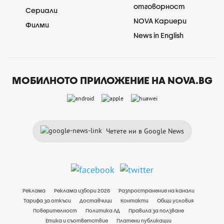
отговорност
Сериали
NOVA Кариери
Филми
News in English
МОБИЛНОТО ПРИЛОЖЕНИЕ НА NOVA.BG
Четете ни в Google News
Реклама
Реклама избори 2026
Разпространение на канали
Тарифа за откъси
Доставчици
Контакти
Общи условия
Поверителност
Политика ЛД
Правила за ползване
Етика и съответствие
Платени публикации