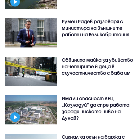
Румен Радев разговаря с
министъра на външните
работи на Великобритания
Обвиниха майка за убийство
на четирите ѝ деца в
съучастничество с баба им
Има ли опасност АЕЦ
„Козлодуй” да спре работа
заради ниското ниво на
Дунав?
Сигнал за огън на баржа с