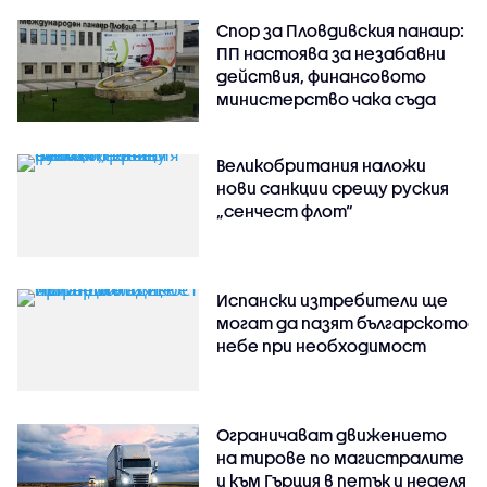
Спор за Пловдивския панаир:
ПП настоява за незабавни
действия, финансовото
министерство чака съда
Великобритания наложи
нови санкции срещу руския
„сенчест флот“
Испански изтребители ще
могат да пазят българското
небе при необходимост
Ограничават движението
на тирове по магистралите
и към Гърция в петък и неделя