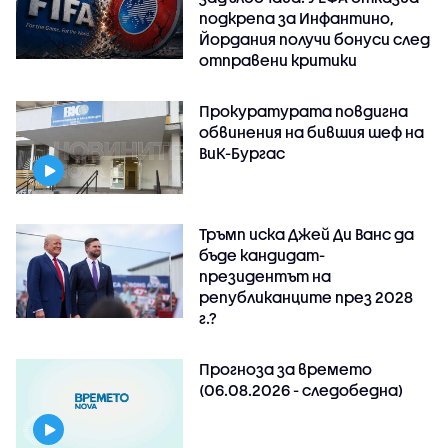
подкрепа за Инфантино,
Йордания получи бонуси след
отправени критики
Прокуратурата повдигна
обвинения на бившия шеф на
ВиК-Бургас
Тръмп иска Джей Ди Ванс да
бъде кандидат-
президентът на
републиканците през 2028
г.?
Прогноза за времето
(06.08.2026 - следобедна)