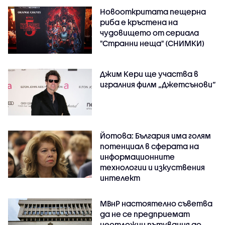
Новооткритата пещерна
риба е кръстена на
чудовището от сериала
"Странни неща" (СНИМКИ)
Джим Кери ще участва в
игралния филм „Джетсънови“
Йотова: България има голям
потенциал в сферата на
информационните
технологии и изкуствения
интелект
МВнР настоятелно съветва
да не се предприемат
неотложни пътувания до