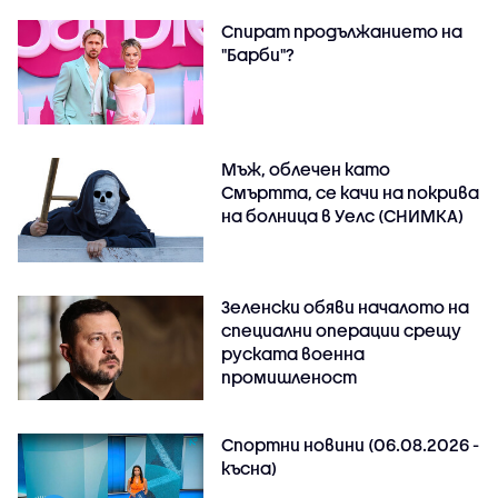
Спират продължанието на
"Барби"?
Мъж, облечен като
Смъртта, се качи на покрива
на болница в Уелс (СНИМКА)
Зеленски обяви началото на
специални операции срещу
руската военна
промишленост
Спортни новини (06.08.2026 -
късна)