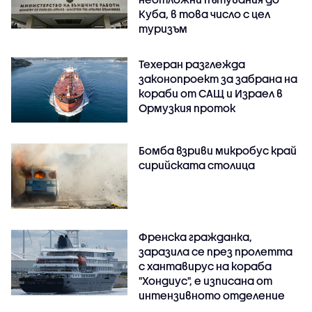
Куба, в това число с цел
туризъм
Техеран разглежда
законопроект за забрана на
кораби от САЩ и Израел в
Ормузкия проток
Бомба взриви микробус край
сирийската столица
Френска гражданка,
заразила се през пролетта
с хантавирус на кораба
"Хондиус", е изписана от
интензивното отделение