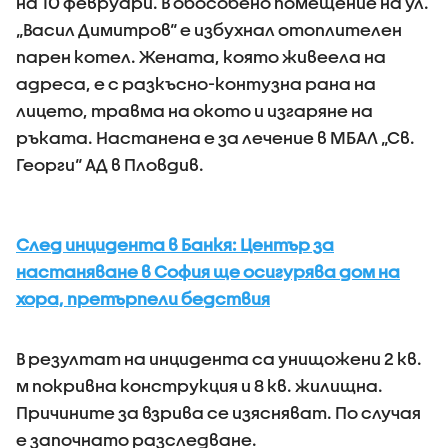
на 10 февруари. В обособено помещение на ул.
„Васил Димитров“ е избухнал отоплителен
парен котел. Жената, която живеела на
адреса, е с разкъсно-контузна рана на
лицето, травма на окото и изгаряне на
ръката. Настанена е за лечение в МБАЛ „Св.
Георги“ АД в Пловдив.
След инцидента в Банкя: ​Център за
настаняване в София ще осигурява дом на
хора, претърпели бедствия
В резултат на инцидента са унищожени 2 кв.
м покривна конструкция и 8 кв. жилищна.
Причините за взрива се изясняват. По случая
е започнато разследване.