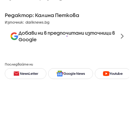
Редактор: Калина Петкова
Източник:
dariknews.bg
Добави ни в предпочитани източници в
Google
Последвайте ни
NewsLetter
Google News
Youtube