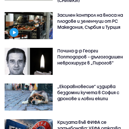
(СНИМКИ)
Засилен контрол на вноса на
плодове и зеленчуци от РС
Македония, Сърбия и Турция
Почина д-р Георги
Поптодоров – дългогодишен
неврохирург в „Пирогов“
„Екоравновесие“ издирва
бездомни кучета в София с
дронове и ловни екипи
Кризата във ФИФА се
задълбочава: УЕФА отказва