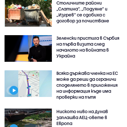
Столичните райони
„Слатина“, „Подуяне“ и
„Изгрев“ се сдобиха с
договор за почистване
Зеленски пристига в Сърбия
на първа визита след
началото на войната в
Украйна
Всяка държава членка на ЕС
може да реши да ограничи
споделянето в приложения
на информация къде има
проверки на пътя
Ниското ниво на Дунав
заплашва АЕЦ-овете в
Европа