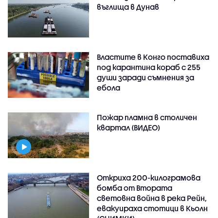
въглища в Дунав
Властите в Конго поставиха
под карантина кораб с 255
души заради съмнения за
ебола
Пожар пламна в столичен
квартал (ВИДЕО)
Откриха 200-килограмова
бомба от Втората
световна война в река Рейн,
евакуираха стотици в Кьолн