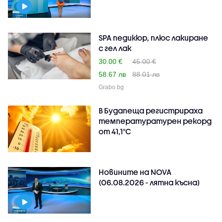
SPA педикюр, плюс лакиране
с гел лак
30.00 €
45.00 €
58.67 лв
88.01 лв
Grabo.bg
В Будапеща регистрираха
температуратурен рекорд
от 41,1°C
Новините на NOVA
(06.08.2026 - лятна късна)