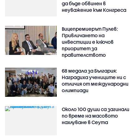
да бъде обвинен в
неуважение към Конгреса
Вицепремиерът Пулев:
Привличането на
инвестиции е ключов
приоритет за
правителството
68 медала за България:
Наградиха учениците ни с
отличия от международни
олимпиади
Около 100 души са загинали
по време на масовото
нахлуване в Сеута