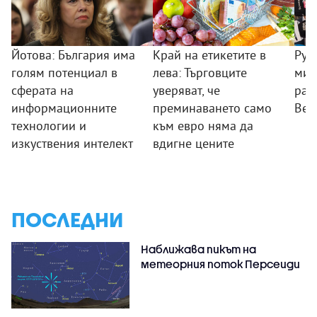
Йотова: България има
Край на етикетите в
Рум
голям потенциал в
лева: Търговците
мин
сферата на
уверяват, че
раб
информационните
преминаването само
Вел
технологии и
към евро няма да
изкуствения интелект
вдигне цените
ПОСЛЕДНИ
Наближава пикът на
метеорния поток Персеиди