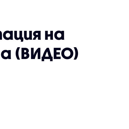
пация на
а (ВИДЕО)