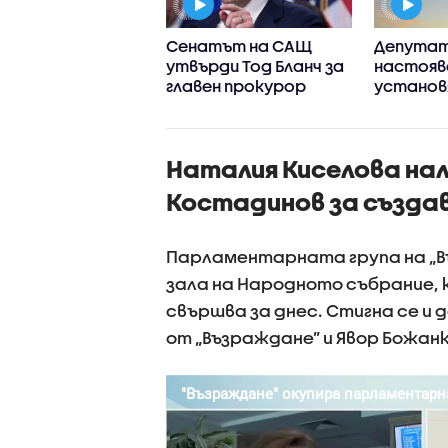
нспортното
Сенатът на САЩ
Депута
стерство иска
утвърди Тод Бланч за
настояв
ПИ да съгласува
главен прокурор
установ
анша заповедта
произход
граничаване
целта н
ението на
навлиза
Наталия Киселова нал
они
Костадинов за създав
Парламентарната група на „В
зала на Народното събрание,
свършва за днес. Стигна се и 
от „Възраждане” и Явор Божанк