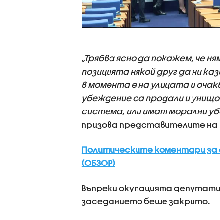
„Трябва ясно да покажем, че н
позицията някой друг да ни ка
в момента е на улицата и очак
убеждение са продали и унищ
система, или имат морални у
призова представителите на 
Политическите коментари за 
(ОБЗОР)
Въпреки окупацията депутати
заседанието беше закрито.