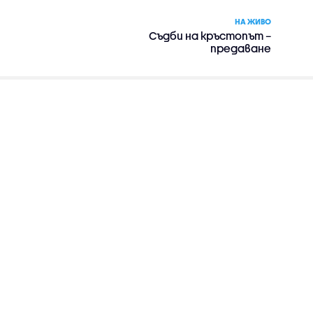
НА ЖИВО
Съдби на кръстопът –
предаване