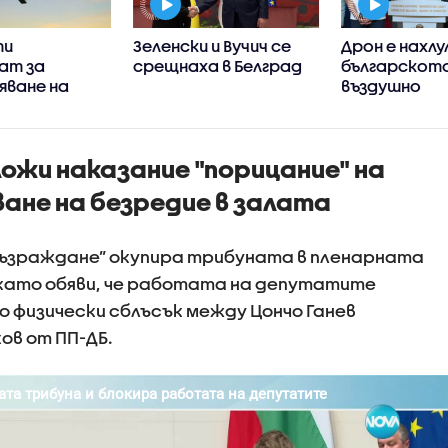
ти
Зеленски и Вучич се
Дрон е нахлу
ат за
срещнаха в Белград
българскот
яване на
въздушно
а на дрона и
пространс
а
нето му
ожи наказание "порицание" на
ане на безредие в залата
ъзраждане” окупира трибуната в пленарната
 като обяви, че работата на депутатите
до физически сблъсък между Цончо Ганев
ов от ПП-ДБ.