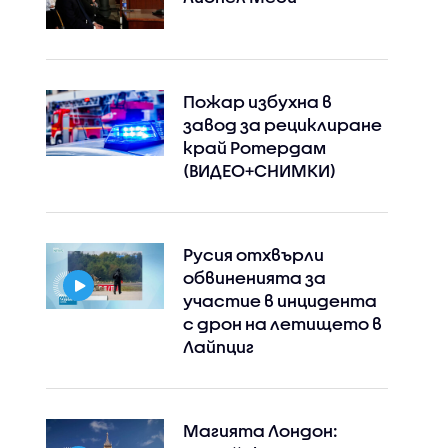
Пожар избухна в
завод за рециклиране
край Ротердам
(ВИДЕО+СНИМКИ)
Русия отхвърли
обвиненията за
участие в инцидента
с дрон на летището в
Лайпциг
Магията Лондон: