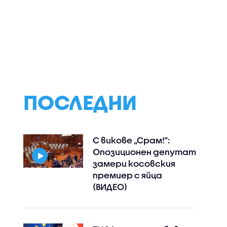
л в
„Справедлива цена“:
Огнян Минчев: За
о
От септември
победа на
трябва да
президентскит
тво
заработят
избори ще тряб
платформите за
минимум 1,2 млн.
проследяване на
цените
ПОСЛЕДНИ
С викове „Срам!“:
Опозиционен депутат
замери косовския
премиер с яйца
(ВИДЕО)