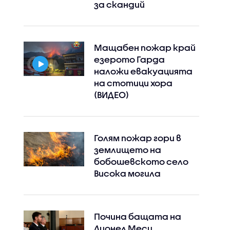
за скандий
Мащабен пожар край
езерото Гарда
наложи евакуацията
на стотици хора
(ВИДЕО)
Голям пожар гори в
землището на
бобошевското село
Висока могила
Почина бащата на
Лионел Меси