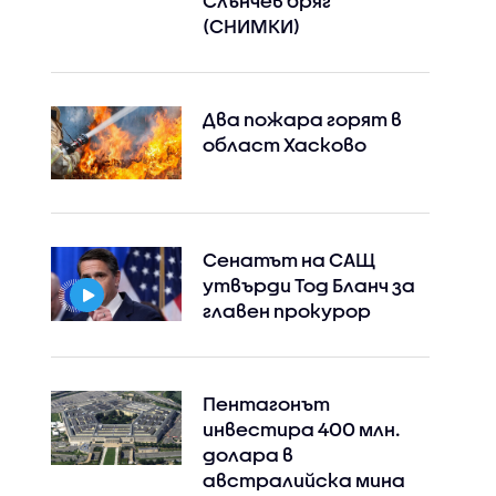
Слънчев бряг
(СНИМКИ)
Два пожара горят в
област Хасково
Сенатът на САЩ
утвърди Тод Бланч за
главен прокурор
Пентагонът
инвестира 400 млн.
долара в
австралийска мина