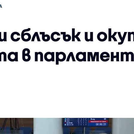
А
 сблъсък и оку
а в парламент