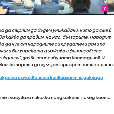
яма да търпим да бъдем унижавани, нито да сме в
зва какво да правим, на нас, българите. Народът
ва да чуе от народните си предатели дали по
ожили българската държава и финансовата
беждения”
, заяви от трибуната Костадинов. И
всички партии да излязат при протестиращите.
еврото и очакваните конвергентни доклади
те гласуваха няколко предложения, след което