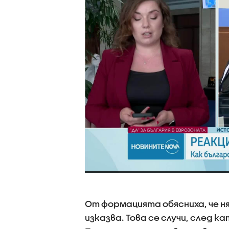
От формацията обясниха, че н
изказва. Това се случи, след 