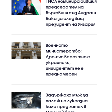
ТИСА номинира бившия
председател на
Върховния съд Андраш
Бака за следващ
президент на Унгария
Военното
министерство:
Дронът вероятно е
украински,
инцидентът не е
преднамерен
Задържаха мъж за
палеж на луксозна
кола пред хотел в