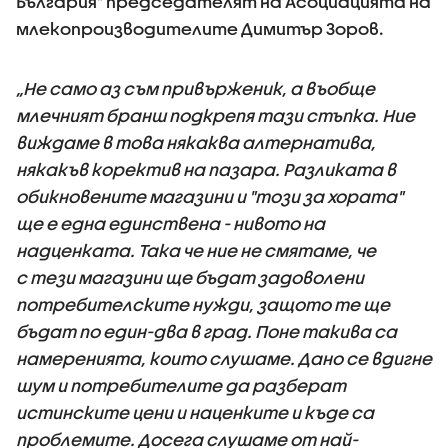
България" председателят на Асоциацията на
млекопроизводителите Димитър Зоров.
„Не само аз съм привърженик, а въобще
млечният бранш подкрепя тази стъпка. Ние
виждаме в това някаква алтернатива,
някакъв коректив на пазара. Разликата в
обикновените магазини и "този за хората"
ще е една единствена - нивото на
надценката. Така че ние не смятаме, че
с тези магазини ще бъдат задоволени
потребителските нужди, защото те ще
бъдат по един-два в град. Поне такива са
намеренията, които слушаме. Дано се вдигне
шум и потребителите да разберат
истинските цени и наценките и къде са
проблемите. Досега слушаме от най-