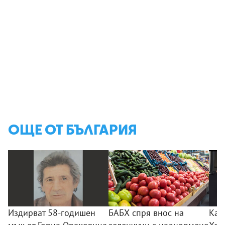
ОЩЕ ОТ БЪЛГАРИЯ
Издирват 58-годишен
БАБХ спря внос на
Казу