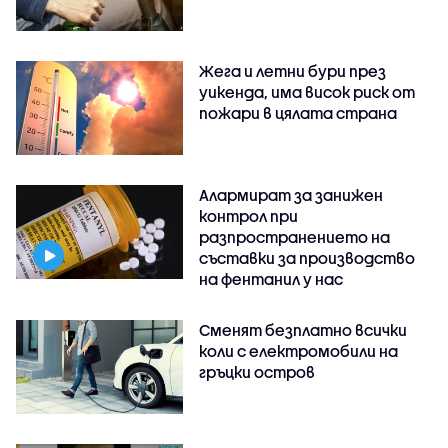
Жега и летни бури през
уикенда, има висок риск от
пожари в цялата страна
Алармират за занижен
контрол при
разпространението на
съставки за производство
на фентанил у нас
Сменят безплатно всички
коли с електромобили на
гръцки остров