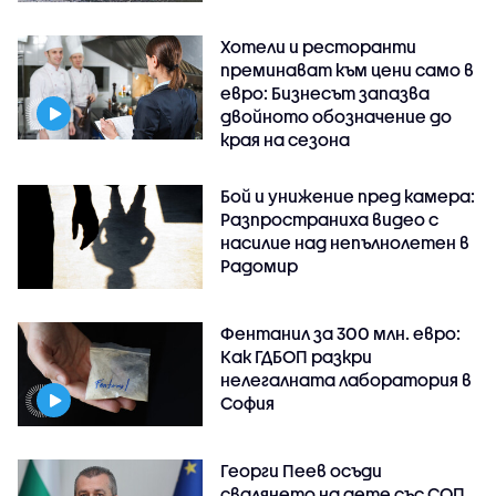
Хотели и ресторанти
преминават към цени само в
евро: Бизнесът запазва
двойното обозначение до
края на сезона
Бой и унижение пред камера:
Разпространиха видео с
насилие над непълнолетен в
Радомир
Фентанил за 300 млн. евро:
Как ГДБОП разкри
нелегалната лаборатория в
София
Георги Пеев осъди
свалянето на дете със СОП