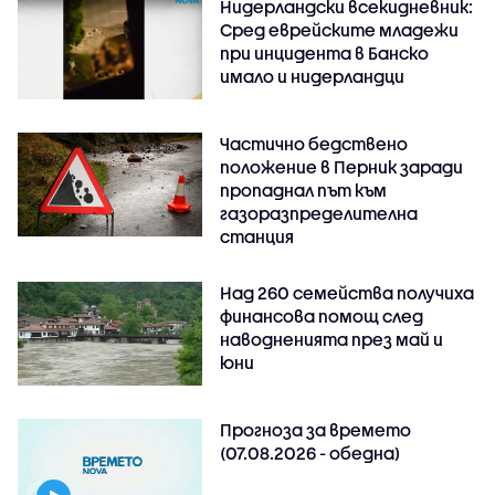
Нидерландски всекидневник:
Сред еврейските младежи
при инцидента в Банско
имало и нидерландци
Частично бедствено
положение в Перник заради
пропаднал път към
газоразпределителна
станция
Над 260 семейства получиха
финансова помощ след
наводненията през май и
юни
Прогноза за времето
(07.08.2026 - обедна)