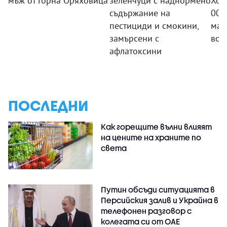
мъж от Горна Оряховица
зеленчуци с наднормено
Хот
съдържание на
000
пестициди и смокини,
ман
замърсени с
вод
афлатоксини
ПОСЛЕДНИ
Как горещите вълни влияят
на цените на храните по
света
Путин обсъди ситуацията в
Персийския залив и Украйна в
телефонен разговор с
колегата си от ОАЕ