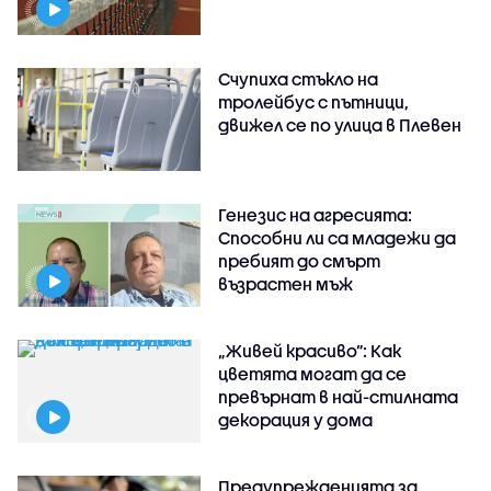
Счупиха стъкло на
тролейбус с пътници,
движел се по улица в Плевен
Генезис на агресията:
Способни ли са младежи да
пребият до смърт
възрастен мъж
„Живей красиво”: Как
цветята могат да се
превърнат в най-стилната
декорация у дома
Предупрежденията за