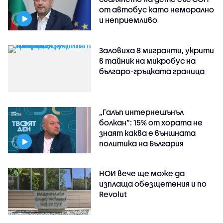
от автобус като неморално
и неприемливо
Заловиха 8 мигранти, укрити
в тайник на микробус на
българо-гръцката граница
„Галъп интернешънъл
болкан“: 15% от хората не
знаят каква е външната
политика на България
НОИ вече ще може да
изплаща обезщетения и по
Revolut