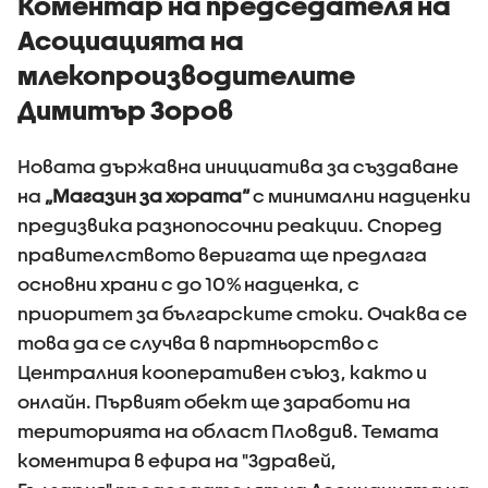
Коментар на председателя на
Асоциацията на
млекопроизводителите
Димитър Зоров
Новата държавна инициатива за създаване
на
„Магазин за хората“
с минимални надценки
предизвика разнопосочни реакции. Според
правителството веригата ще предлага
основни храни с до 10% надценка, с
приоритет за българските стоки. Очаква се
това да се случва в партньорство с
Централния кооперативен съюз, както и
онлайн. Първият обект ще заработи на
територията на област Пловдив. Темата
коментира в ефира на "Здравей,