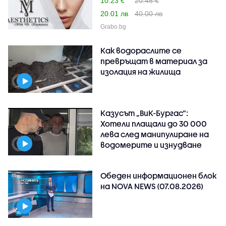
10.23 €
20.45 €
20.01 лв
40.00 лв
Grabo.bg
Как водораслите се
превръщат в материал за
изолация на жилища
Казусът „ВиК-Бургас“:
Хотели плащали до 30 000
лева след манипулиране на
водомерите и изнудване
Обеден информационен блок
на NOVA NEWS (07.08.2026)