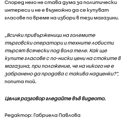
Според него не става дума за политически
интереси и не е възможно да се купуват
гласове по време на избори в тези магазини.
„Всички привърженици на големите
търговски оператори и техните лобисти
търсят всячески под вола теле. Как ще
купите гласове с по-ниски цени на стоките в
магазина, при положение, че на никого не е
забранено да продава с такива надценки?”,
попита той.
Целия разговор гледайте във видеото.
Редактор: Габриела Павлова