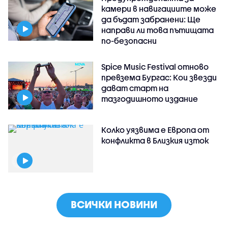
камери в навигациите може
да бъдат забранени: Ще
направи ли това пътищата
по-безопасни
Spice Music Festival отново
превзема Бургас: Кои звезди
дават старт на
тазгодишното издание
Колко уязвима е Европа от
конфликта в Близкия изток
ВСИЧКИ НОВИНИ