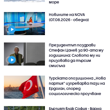
море
Новините на NOVA
(07.08.2026 - обедна)
Президентът поздрави
Стефан Цанев за 90-ата му
годишнина: Словото му ни
призовава да търсим
смисъла
Турската опозиционна „Нова
партия“ изпреварва тази на
Ердоган, според
социологическо проучване
Бързият влак София - Варна