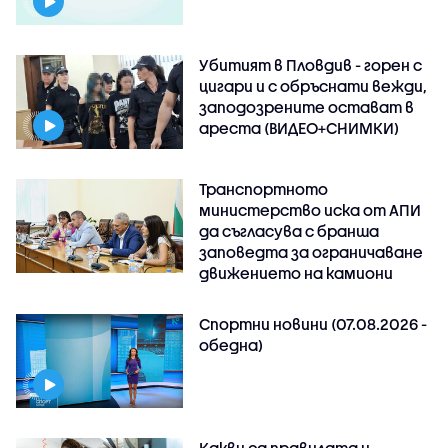
Убитият в Пловдив - горен с
цигари и с обръснати вежди,
заподозрените остават в
ареста (ВИДЕО+СНИМКИ)
Транспортното
министерство иска от АПИ
да съгласува с бранша
заповедта за ограничаване
движението на камиони
Спортни новини (07.08.2026 -
обедна)