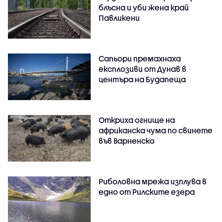
блъсна и уби жена край
Павликени
Сапьори премахнаха
експлозиви от Дунав в
центъра на Будапеща
Откриха огнище на
африканска чума по свинете
във Варненско
Риболовна мрежа изплува в
едно от Рилските езера