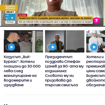
Казусът „ВиК-
Президентът
Хотели и
Бургас“: Хотели
поздрави Стефан
рестора
плащали до 30 000
Цанев за 90-ата му
преминав
лева след
годишнина:
цени само
манипулиране на
Словото му ни
Бизнесът
водомерите и
призовава да
двойнот
изнудване
търсим смисъла
обозначе
края на с