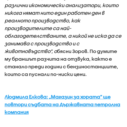
различни икономически анализатори, които
никога нямат нито един работен ден в
реалното производство, как
производителите са най-
облагодетелстваните, а никой не иска да се
занимава с производство и с
животновъдство”, о
бясни Зоров. По думите
му браншът разчита на отзвука, както е
станало преди години с бензиностанциите,
които са пуснали по-ниски цени.
Людмила Елкова: „Магазин за хората” ще
повтори съдбата на Държавната петролна
компания