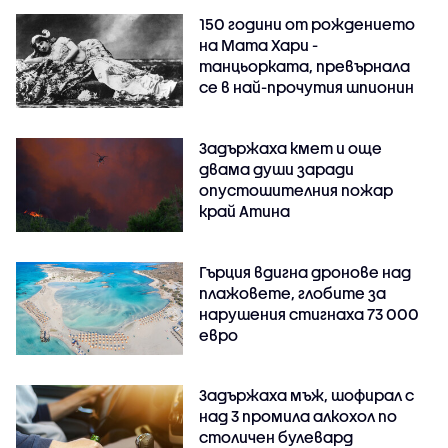
150 години от рождението
на Мата Хари -
танцьорката, превърнала
се в най-прочутия шпионин
Задържаха кмет и още
двама души заради
опустошителния пожар
край Атина
Гърция вдигна дронове над
плажовете, глобите за
нарушения стигнаха 73 000
евро
Задържаха мъж, шофирал с
над 3 промила алкохол по
столичен булевард