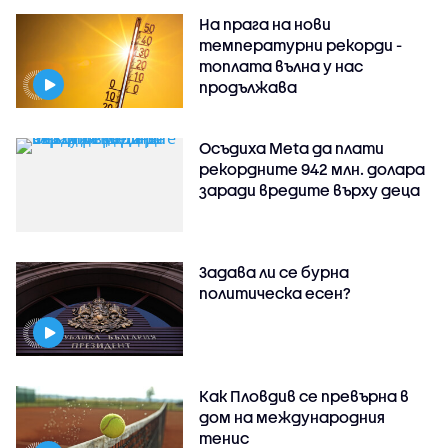
На прага на нови
температурни рекорди -
топлата вълна у нас
продължава
Осъдиха Meta да плати
рекордните 942 млн. долара
заради вредите върху деца
Задава ли се бурна
политическа есен?
Как Пловдив се превърна в
дом на международния
тенис