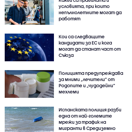
Какви са правилата и
условията, при които
непълнолетните могат да
работят
Кои са следващите
кандидати за ЕС и кога
могат да станат част от
Съюза
Полицията предупреждава
за мними „лечители“ от
Родопите и „чудодейни“
мехлеми
Испанската полиция разби
една от най-големите
мрежи за трафик на
мигранти в Средиземно