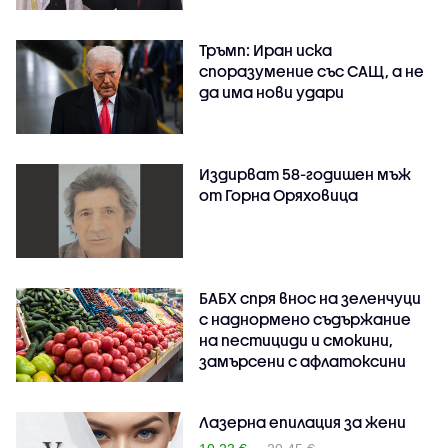
Тръмп: Иран иска
споразумение със САЩ, а не
да има нови удари
Издирват 58-годишен мъж
от Горна Оряховица
БАБХ спря внос на зеленчуци
с наднормено съдържание
на пестициди и смокини,
замърсени с афлатоксини
Лазерна епилация за жени