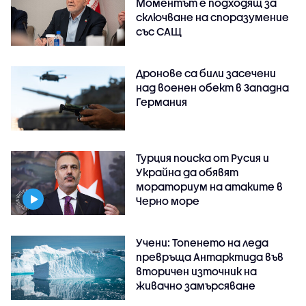
Моментът е подходящ за
сключване на споразумение
със САЩ
Дронове са били засечени
над военен обект в Западна
Германия
Турция поиска от Русия и
Украйна да обявят
мораториум на атаките в
Черно море
Учени: Топенето на леда
превръща Антарктида във
вторичен източник на
живачно замърсяване