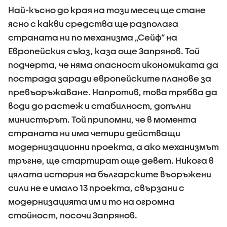
Най-късно до края на този месец ще стане
ясно с какви средства ще разполага
страната ни по механизма „Сейф“ на
Европейския съюз, каза още Запрянов. Той
подчерта, че няма опасност икономиката да
пострада заради европейските планове за
превъоръжаване. Напротив, това трябва да
води до растеж и стабилност, допълни
министърът. Той припомни, че в момента
страната ни има четири действащи
модернизационни проекта, а ако механизмът
тръгне, ще стартират още девет. Никога в
цялата история на българските въоръжени
сили не е имало 13 проекта, свързани с
модернизацията им и то на огромна
стойност, посочи Запрянов.