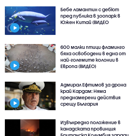
Бебе ламантин с дебют
пред публика в зоопарк в
Южен Китай (ВИДЕО
600 малки птици фламинго
бяха освободени в една от
най-големите колонии в
Европа (ВИДЕО)
Адмирал Ефтимов за дрона
край Кардам: Няма
преднамерени действия
срещу България
Извънредно положение в
канадската провинция
Британска Колумбия заради