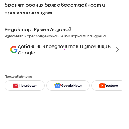
бранят родния бряг с всеотдайност и
професионализъм.
Редактор: Румен Лозанов
Източник:
Кореспондент на БТА във Варна Мила Едрева
Добави ни в предпочитани източници в
Google
Последвайте ни
NewsLetter
Google News
Youtube