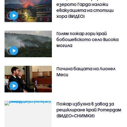
езерото Гарда наложи
евакуацията на стотици
хора (ВИДЕО)
Голям пожар гори край
бобошевското село Висока
могила
Почина бащата на Лионел
Меси
Пожар избухна в завод за
рециклиране край Ротердам
(ВИДЕО+СНИМКИ)