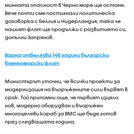
минната опасност в Черно море ще остане.
Вече почти сме постигнали политическа
договорка с Белгия и Нидерландия, така че
нашият флот ще продължи с развитието си,
допълни Запрянов.
Варна отбелязва 146 години български
военноморски флот
Министърът уточни, че всички проекти за
модернизация на въоръжените сили вървят в
срок. Той припомни още, че първият изцяло
нов, модерно оборудван и въоръжен
многоцелеви кораб за ВМС ще бъде готов
през следващата година.