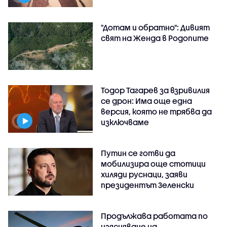
"Дотам и обратно": Дивият
свят на Женда в Родопите
Тодор Тагарев за взривилия
се дрон: Има още една
версия, която не трябва да
изключваме
Путин се готви да
мобилизира още стотици
хиляди руснаци, заяви
президентът Зеленски
Продължава работата по
изясняване на