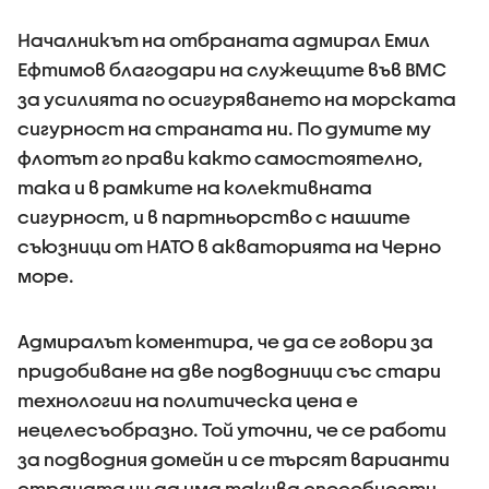
Началникът на отбраната адмирал Емил
Ефтимов благодари на служещите във ВМС
за усилията по осигуряването на морската
сигурност на страната ни. По думите му
флотът го прави както самостоятелно,
така и в рамките на колективната
сигурност, и в партньорство с нашите
съюзници от НАТО в акваторията на Черно
море.
Адмиралът коментира, че да се говори за
придобиване на две подводници със стари
технологии на политическа цена е
нецелесъобразно. Той уточни, че се работи
за подводния домейн и се търсят варианти
страната ни да има такива способности,