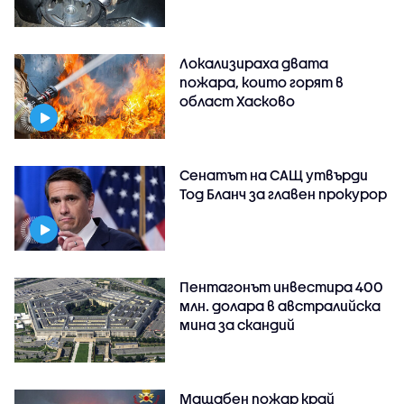
Локализираха двата
пожара, които горят в
област Хасково
Сенатът на САЩ утвърди
Тод Бланч за главен прокурор
Пентагонът инвестира 400
млн. долара в австралийска
мина за скандий
Мащабен пожар край