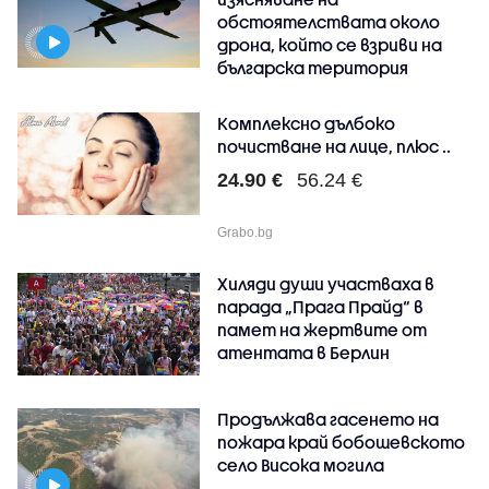
обстоятелствата около
дрона, който се взриви на
българска територия
Комплексно дълбоко
почистване на лице, плюс ..
24.90 €
56.24 €
Grabo.bg
Хиляди души участваха в
парада „Прага Прайд“ в
памет на жертвите от
атентата в Берлин
Продължава гасенето на
пожара край бобошевското
село Висока могила