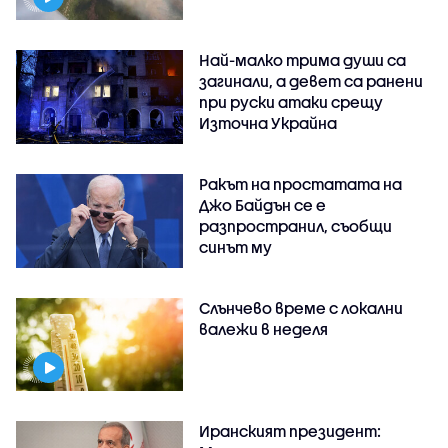
Най-малко трима души са
загинали, а девет са ранени
при руски атаки срещу
Източна Украйна
Ракът на простатата на
Джо Байдън се е
разпространил, съобщи
синът му
Слънчево време с локални
валежи в неделя
Иранският президент: