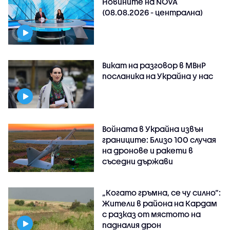
Новините на NOVA
(08.08.2026 - централна)
Викат на разговор в МВнР
посланика на Украйна у нас
Войната в Украйна извън
границите: Близо 100 случая
на дронове и ракети в
съседни държави
„Когато гръмна, се чу силно“:
Жители в района на Кардам
с разказ от мястото на
падналия дрон