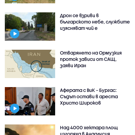
Дрон се взриви в
българското небе, службите
изясняват чий е
Отварянето на Ормузкия
проток зависи от САЩ,
заяви Иран
Аферата с ВиК – Бургас:
Съдът остави в ареста
Христо Широков
Над 4000 хектара площ
изгоряха в Андалусия