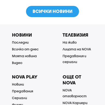
ВСИЧКИ НОВИНИ
НОВИНИ
ТЕЛЕВИЗИЯ
Последни
На живо
Всичко от днес
Лицата на NOVA
Моята новина
Предавания и
сериали
Видео
NOVA PLAY
ОЩЕ ОТ
NOVA
Новини
NOVA
Предавания
отговорност
Сериали
NOVA Кариери
Филми