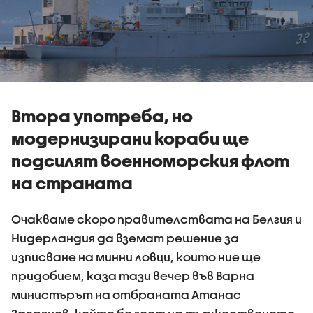
Втора употреба, но
модернизирани кораби ще
подсилят военноморския флот
на страната
Очакваме скоро правителствата на Белгия и
Нидерландия да вземат решение за
изписване на минни ловци, които ние ще
придобием, каза тази вечер във Варна
министърът на отбраната Атанас