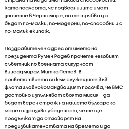
като подчерта, че подводниците имат
значение в Черно море, но те трябва да
бъдат по-малки, по-модерни, по-способни и с
по-малък екипаж.
Поздравителен адрес от името на
президента Румен Радев прочете неговият
съветник по военната сигурност
вицеадмирал Митко Петев. В
приветствието си към служещите във
флота главнокомандващият посочва, че ВМС
достойно изпълняват своята мисия – да
бъдат верен страж на нашето българско
море и изразява убеденост, че те ще
продължат да отговарят на
предизвикателствата на времето и да