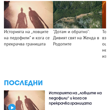
Историята на „ловците
"Дотам и обратно":
Тод
на педофили” и кога се
Дивият свят на Женда в
взр
прекрачва границата
Родопите
още
не 
изк
ПОСЛЕДНИ
Историята на „ловците на
педофили” и кога се
прекрачва границата