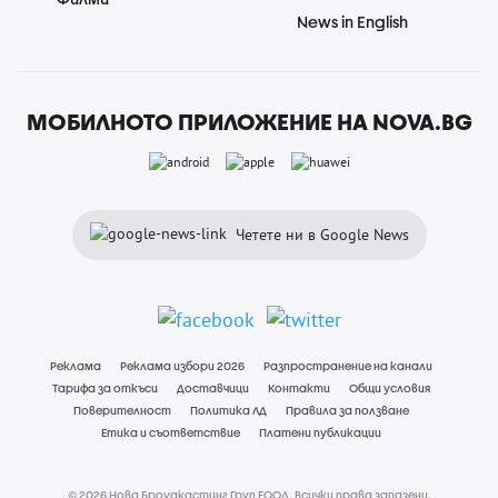
News in English
МОБИЛНОТО ПРИЛОЖЕНИЕ НА NOVA.BG
Четете ни в Google News
Реклама
Реклама избори 2026
Разпространение на канали
Тарифа за откъси
Доставчици
Контакти
Общи условия
Поверителност
Политика ЛД
Правила за ползване
Етика и съответствие
Платени публикации
© 2026 Нова Броудкастинг Груп ЕООД. Всички права запазени.