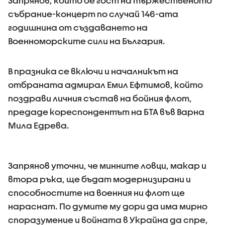
Запрянов, който бе гост на тържественото
събрание-концерт по случай 146-ата
годишнина от създаването на
Военноморските сили на България.
В празника се включи и началникът на
отбраната адмирал Емил Ефтимов, който
поздрави личния състав на бойния флот,
предаде кореспондентът на БТА във Варна
Мила Едрева.
Запрянов уточни, че минните ловци, макар и
втора ръка, ще бъдат модернизирани и
способностите на военния ни флот ще
нараснат. По думите му дори да има мирно
споразумение и войната в Украйна да спре,