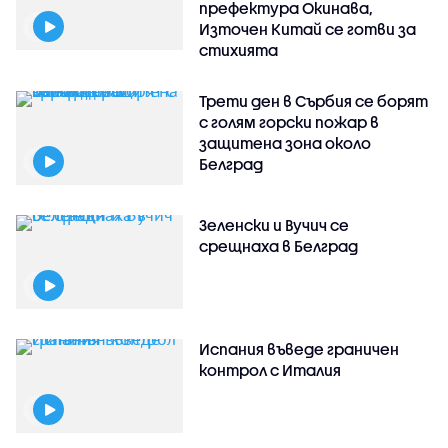
префектура Окинава,
Източен Китай се готви за
стихията
Трети ден в Сърбия се борят
с голям горски пожар в
защитена зона около
Белград
Зеленски и Вучич се
срещнаха в Белград
Испания въведе граничен
контрол с Италия