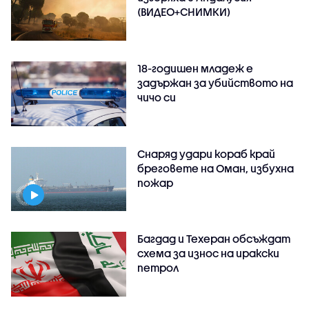
(ВИДЕО+СНИМКИ)
18-годишен младеж е
задържан за убийството на
чичо си
Снаряд удари кораб край
бреговете на Оман, избухна
пожар
Багдад и Техеран обсъждат
схема за износ на иракски
петрол