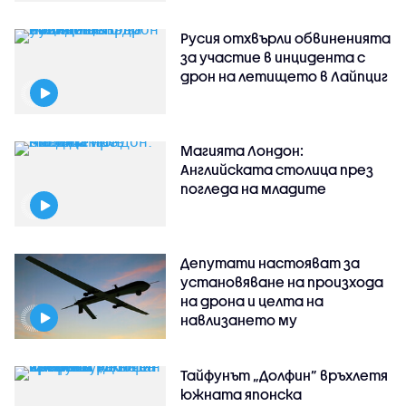
Русия отхвърли обвиненията
за участие в инцидента с
дрон на летището в Лайпциг
Магията Лондон:
Английската столица през
погледа на младите
Депутати настояват за
установяване на произхода
на дрона и целта на
навлизането му
Тайфунът „Долфин” връхлетя
южната японска