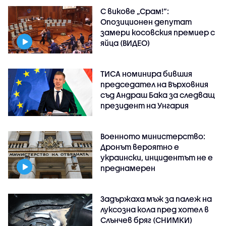
С викове „Срам!“:
Опозиционен депутат
замери косовския премиер с
яйца (ВИДЕО)
ТИСА номинира бившия
председател на Върховния
съд Андраш Бака за следващ
президент на Унгария
Военното министерство:
Дронът вероятно е
украински, инцидентът не е
преднамерен
Задържаха мъж за палеж на
луксозна кола пред хотел в
Слънчев бряг (СНИМКИ)