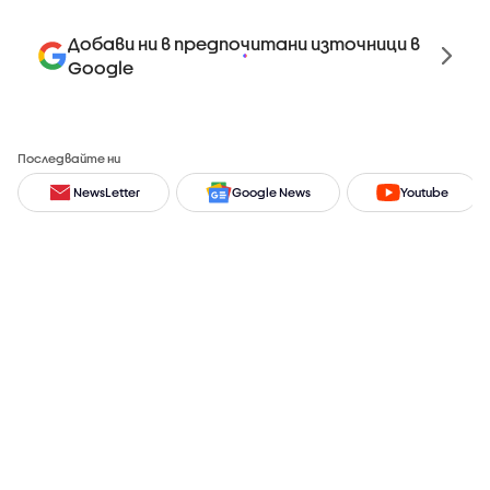
Добави ни в предпочитани източници в
Google
Последвайте ни
NewsLetter
Google News
Youtube