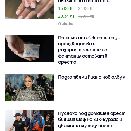
сваляне на старо пок..
15.00 €
24.00 €
29.34 лв
46.94 лв
Grabo.bg
Петима от обвинените за
производство и
разпространение на
фентанил остават в
ареста
Подготвя ли Риана нов албум
Пуснаха под домашен арест
бившия шеф на ВиК-Бургас и
двамата му подчинени