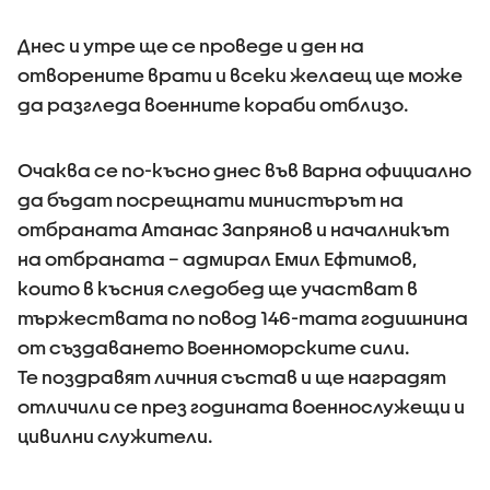
Днес и утре ще се проведе и ден на
отворените врати и всеки желаещ ще може
да разгледа военните кораби отблизо.
Очаква се по-късно днес във Варна официално
да бъдат посрещнати министърът на
отбраната Атанас Запрянов и началникът
на отбраната – адмирал Емил Ефтимов,
които в късния следобед ще участват в
тържествата по повод 146-тата годишнина
от създаването Военноморските сили.
Те поздравят личния състав и ще наградят
отличили се през годината военнослужещи и
цивилни служители.