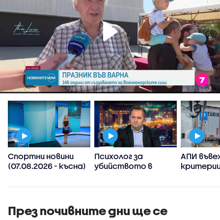
Спортни новини
Психолог за
АПИ въве
(07.08.2026 - късна)
убийството в
критерии
Пловдив:
спиране 
Възрастните
тировет
дадохме
примерите за
През почивните дни ще се
агресивно