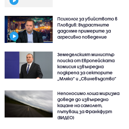
Психолог за убийството в
Пловдив: Възрастните
дадохме примерите за
агресивно поведение
Земеделският министър
поиска от Европейската
комисия извънредна
подкрепа за секторите
„Мляко“ и „Свиневъдство“
Непоносимо лоша миризма
доведе до извънредно
кацане на самолет,
пътуващ за Франкфурт
(ВИДЕО)