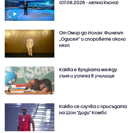
(07.08.2026 - лятна късна)
От Омир до Нолан: Филмът
„Одисея” и споровете около
него
Каква е връзката между
съня и успеха в училище
Какво се случва с присъдата
на Шон "Диди" Комбс