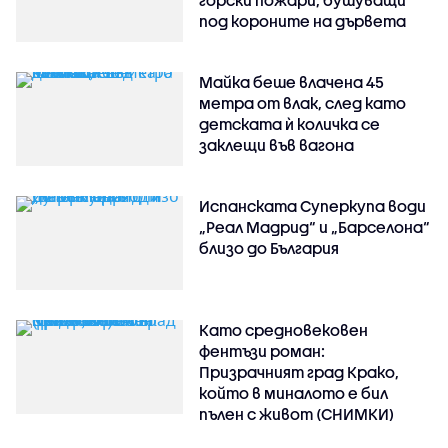
горски пожари, бушуващи
под короните на дървета
Майка беше влачена 45
метра от влак, след като
детската ѝ количка се
заклещи във вагона
Испанската Суперкупа води
„Реал Мадрид“ и „Барселона“
близо до България
Като средновековен
фентъзи роман:
Призрачният град Крако,
който в миналото е бил
пълен с живот (СНИМКИ)