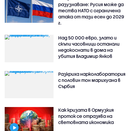
разузнаване: Русия може да
тества НАТО с ограничена
атака от тази есен до 2029
г.
Над 50 000 евро, злато и
скъпи часовници останали
недокоснати в дома на
убития Владимир Янков
Разкриха нарколаборатория
с половин тон марихуана в
Сърбия
Как кризата в Ормузкия
проток се отразява на
световната икономика