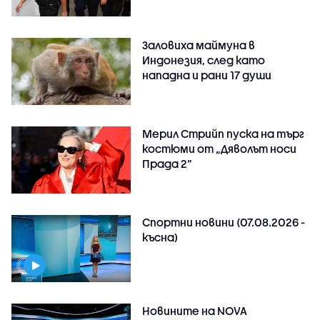
Заловиха маймуна в
Индонезия, след като
нападна и рани 17 души
Мерил Стрийп пуска на търг
костюми от „Дяволът носи
Прада 2“
Спортни новини (07.08.2026 -
късна)
Новините на NOVA