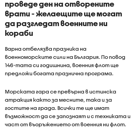
проведе ден на отворените
поведение
врати - желаещите ще могат
да разгледат военните ни
кораби
Варна отбелязва празника на
военноморските сили на България. По повод
146-тата си годишнина, военния флот ще
предложи богата празнична програма.
Морската гара се превърна в истинска
атракция както за месните, така и за
гостите на града. Всички те ще имат
възможност да се запознаят и с техниката и
част от въоръжението от военния ни флот.