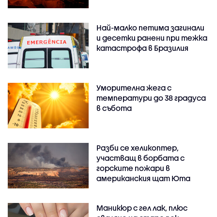
Най-малко петима загинали
и десетки ранени при тежка
катастрофа в Бразилия
Уморителна жега с
температури до 38 градуса
в събота
Разби се хеликоптер,
участващ в борбата с
горските пожари в
американския щат Юта
Маникюр с гел лак, плюс