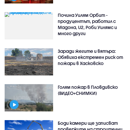
Почина Уилям Орбит -
продуцентът, работил с
Мадона, U2, Роби Уилямс и
много други
Заради жегите и вятъра:
Обявиха екстремен риск от
пожари в Хасковско
Голям пожар в Пловдивско
(ВИДЕО+СНИМКИ)
Боди камери ще записват
проверките на строителни