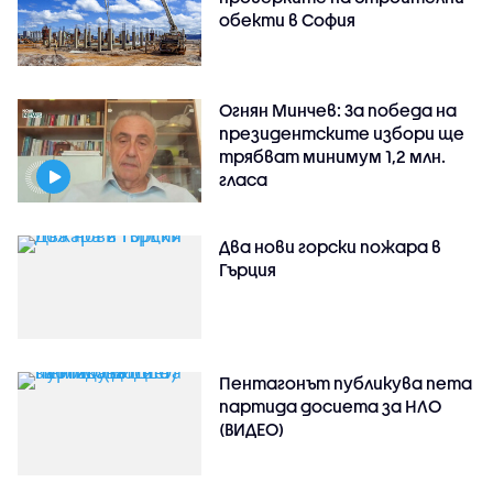
обекти в София
Огнян Минчев: За победа на
президентските избори ще
трябват минимум 1,2 млн.
гласа
Два нови горски пожара в
Гърция
Пентагонът публикува пета
партида досиета за НЛО
(ВИДЕО)