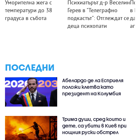
Уморителна жега с
Психиатърът д-р Веселин
Пси
температури до 38
Герев в "Телеграфно
в П
градуса в събота
подкастът": Отглеждат се
дад
деца психопати
агр
ПОСЛЕДНИ
Абелардо де ла Есприеля
положи клетва като
президент на Колумбия
Трима души, сред които и
дете, са убити в Киев при
нощния руски обстрел