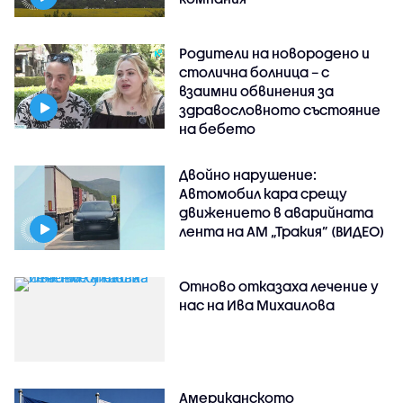
Родители на новородено и
столична болница – с
взаимни обвинения за
здравословното състояние
на бебето
Двойно нарушение:
Автомобил кара срещу
движението в аварийната
лента на АМ „Тракия” (ВИДЕО)
Отново отказаха лечение у
нас на Ива Михаилова
Американското