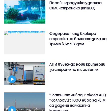
Порой и градушка удариха
Силинстренско (ВИДЕО)
Федерален съд блокира
строежа на балната зала на
Тръмп в Белия дом
АПИ въвежда нови критерии
за спиране на тировете
"Златните ливади" около АЕЦ
"Козлодуй": 1600 евро за кв.м
са дадени на частна
компания