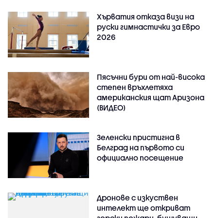
Хърватия отказа визи на
руски гимнастички за Евро
2026
Пясъчни бури от най-висока
степен връхлетяха
американския щат Аризона
(ВИДЕО)
Зеленски пристигна в
Белград на първото си
официално посещение
Дронове с изкуствен
интелект ще откриват