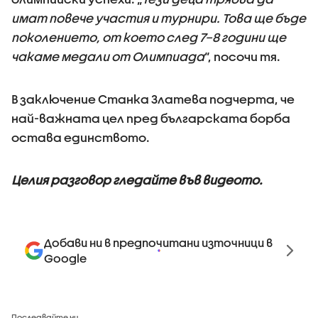
имат повече участия и турнири. Това ще бъде
поколението, от което след 7–8 години ще
чакаме медали от Олимпиада
“, посочи тя.
В заключение Станка Златева подчерта, че
най-важната цел пред българската борба
остава единството.
Целия разговор гледайте във видеото.
Добави ни в предпочитани източници в
Google
Последвайте ни