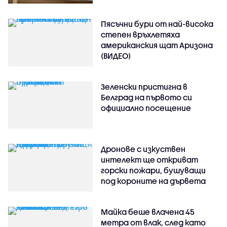
Пясъчни бури от най-висока
степен връхлетяха
американския щат Аризона
(ВИДЕО)
Зеленски пристигна в
Белград на първото си
официално посещение
Дронове с изкуствен
интелект ще откриват
горски пожари, бушуващи
под короните на дървета
Майка беше влачена 45
метра от влак, след като