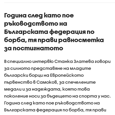
дефицит
Дунав
Година след като пое
ръководството на
Българската федерация по
борба, тя прави равносметка
за постигнатото
В специално интервю Станка Златева говори
за силното представяне на младите
български борци на Европейското
първенство в Самоков, за спечелените
медали и за надеждата, която това
поколение носи за бъдещето на спорта у нас.
Година след като пое ръководството на
Българската федерация по борба, тя прави