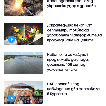
Краснодарски край след
украински удар с дронове
„Справедлива цена“: От
септември трябва да
заработят платформите за
проследяване на цените
Нивото на река Дунав
продължава да спада,
достигна 109 см под
условната нула
НАП постави под
наблюдение два фестивала
в Бургаско