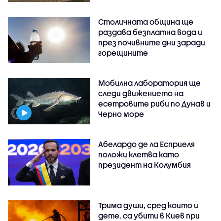
Столичната община ще
раздава безплатна вода и
през почивните дни заради
горещините
Мобилна лаборатория ще
следи движението на
есетровите риби по Дунав и
Черно море
Абелардо де ла Есприеля
положи клетва като
президент на Колумбия
Трима души, сред които и
дете, са убити в Киев при