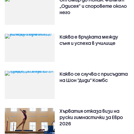
„Одисея” и споровете около
него
Каква е връзката между
съня и успеха в училище
Какво се случва с присъдата
на Шон "Диди" Комбс
Хърватия отказа визи на
руски гимнастички за Евро
2026