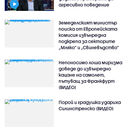
агресивно поведение
Земеделският министър
поиска от Европейската
комисия извънредна
подкрепа за секторите
„Мляко“ и „Свиневъдство“
Непоносимо лоша миризма
доведе до извънредно
кацане на самолет,
пътуващ за Франкфурт
(ВИДЕО)
Порой и градушка удариха
Силинстренско (ВИДЕО)