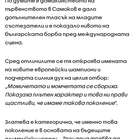
По думите ѝ домакинството на
първенството в Самоков е дало
допълнителен тласък на младите
състезатели и е показало нивото на
българската борба пред международната
сцена.
Сред отличилите се тя откроява имената
на новите европейски шампиони и
подчерта силния дух на целия отбор:
„
Момичетата и момчетата се сбориха.
Показаха плътен характер и това ни прави
щастливи, че имаме такова поколение
“.
Златева е категорична, че именно това
поколение е в основата на бъдещите
олимпийски успехи. „
Тези деца трябва да