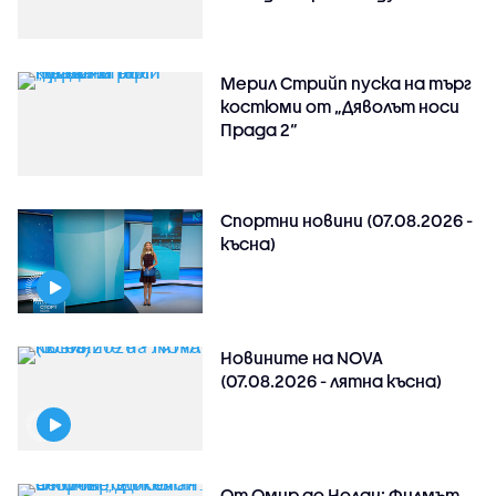
Мерил Стрийп пуска на търг
костюми от „Дяволът носи
Прада 2“
Спортни новини (07.08.2026 -
късна)
Новините на NOVA
(07.08.2026 - лятна късна)
От Омир до Нолан: Филмът