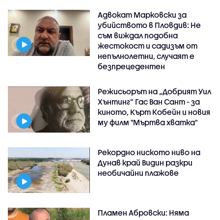
Адвокат Марковски за
убийството в Пловдив: Не
съм виждал подобна
жестокост и садизъм от
непълнолетни, случаят е
безпрецедентен
Режисьорът на „Добрият Уил
Хънтинг“ Гас Ван Сант - за
киното, Кърт Кобейн и новия
му филм "Мъртва хватка"
Рекордно ниското ниво на
Дунав край Видин разкри
необичайни плажове
Пламен Абровски: Няма