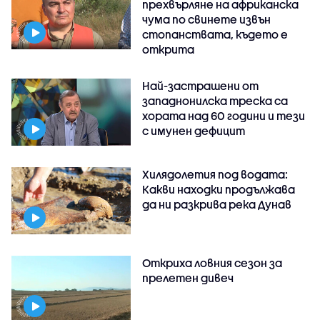
прехвърляне на африканска
чума по свинете извън
стопанствата, където е
открита
Най-застрашени от
западнонилска треска са
хората над 60 години и тези
с имунен дефицит
Хилядолетия под водата:
Какви находки продължава
да ни разкрива река Дунав
Откриха ловния сезон за
прелетен дивеч