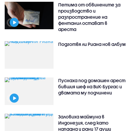
Петима от обвинените за
производство и
разпространение на
фентанил остават в
ареста
Подготвя ли Риана нов албум
Пуснаха под домашен арест
бившия шеф на ВиК-Бургас и
двамата му подчинени
Заловиха маймуна в
Индонезия, след като
нападна и рани 17 души