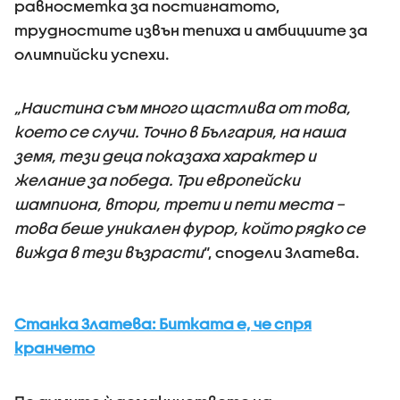
равносметка за постигнатото,
трудностите извън тепиха и амбициите за
олимпийски успехи.
„Наистина съм много щастлива от това,
което се случи. Точно в България, на наша
земя, тези деца показаха характер и
желание за победа. Три европейски
шампиона, втори, трети и пети места –
това беше уникален фурор, който рядко се
вижда в тези възрасти
“, сподели Златева.
Станка Златева: Битката е, че спря
кранчето