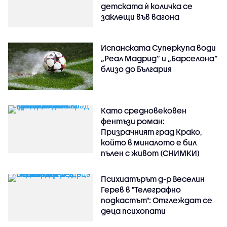
детската ѝ количка се
заклещи във вагона
Испанската Суперкупа води
„Реал Мадрид“ и „Барселона“
близо до България
Като средновековен
фентъзи роман:
Призрачният град Крако,
който в миналото е бил
пълен с живот (СНИМКИ)
Психиатърът д-р Веселин
Герев в "Телеграфно
подкастът": Отглеждат се
деца психопати