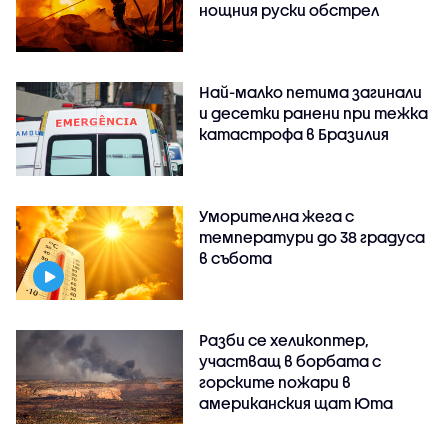
нощния руски обстрел
Най-малко петима загинали
и десетки ранени при тежка
катастрофа в Бразилия
Уморителна жега с
температури до 38 градуса
в събота
Разби се хеликоптер,
участващ в борбата с
горските пожари в
американския щат Юта