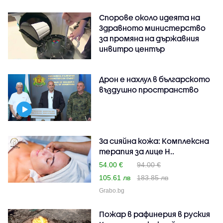
Спорове около идеята на
Здравното министерство
за промяна на държавния
инвитро център
Дрон е нахлул в българското
въздушно пространство
За сияйна кожа: Комплексна
терапия за лице H..
54.00 €
94.00 €
105.61 лв
183.85 лв
Grabo.bg
Пожар в рафинерия в руския