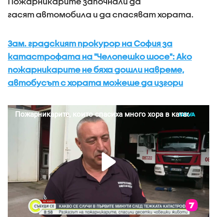
Пожарникарите започнали да
гасят автомобила и да спасяват хората.
Зам. градският прокурор на София за
катастрофата на "Челопешко шосе": Ако
пожарникарите не бяха дошли навреме,
автобусът с хората можеше да изгори