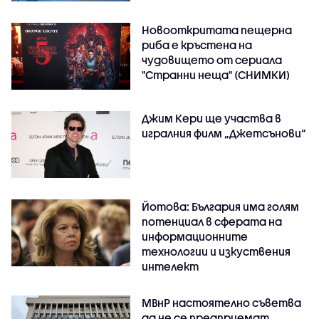
Новооткритата пещерна
риба е кръстена на
чудовището от сериала
"Странни неща" (СНИМКИ)
Джим Кери ще участва в
игралния филм „Джетсънови“
Йотова: България има голям
потенциал в сферата на
информационните
технологии и изкуствения
интелект
МВнР настоятелно съветва
да не се предприемат