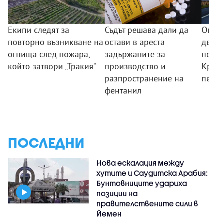
Екипи следят за
Съдът решава дали да
Огр
повторно възникване на
остави в ареста
дви
огнища след пожара,
задържаните за
по "
който затвори „Тракия“
производство и
Кре
разпространение на
пет
фентанил
ПОСЛЕДНИ
Нова ескалация между
хутите и Саудитска Арабия:
Бунтовниците удариха
позиции на
правителствените сили в
Йемен