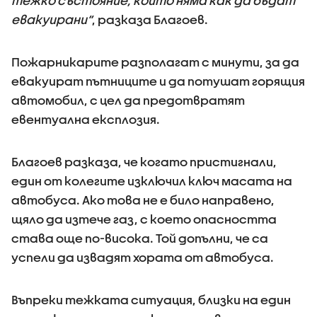
тежко състояние, които няма как да бъдат
евакуирани“
, разказа Благоев.
Пожарникарите разполагат с минути, за да
евакуират пътниците и да потушат горящия
автомобил, с цел да предотвратят
евентуална експлозия.
Благоев разказа, че когато пристигнали,
един от колегите изключил ключ масата на
автобуса. Ако това не е било направено,
щяло да изтече газ, с което опасността
става още по-висока. Той допълни, че са
успели да извадят хората от автобуса.
Въпреки тежката ситуация, близки на един