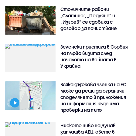
Столичните райони
„Слатина“, „Подуяне“ и
„Изгрев“ се сдобиха с
договор за почистване
Зеленски пристига в Сърбия
на първа визита след
началото на войната в
Украйна
Всяка държава членка на ЕС
може да реши да ограничи
споделянето в приложения
на информация къде има
проверки на пътя
Ниското ниво на Дунав
заплашва АЕЦ-овете в