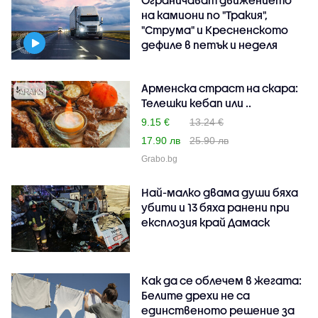
на камиони по "Тракия",
"Струма" и Кресненското
дефиле в петък и неделя
Арменска страст на скара:
Телешки кебап или ..
9.15 €
13.24 €
17.90 лв
25.90 лв
Grabo.bg
Най-малко двама души бяха
убити и 13 бяха ранени при
експлозия край Дамаск
Как да се облечем в жегата:
Белите дрехи не са
единственото решение за