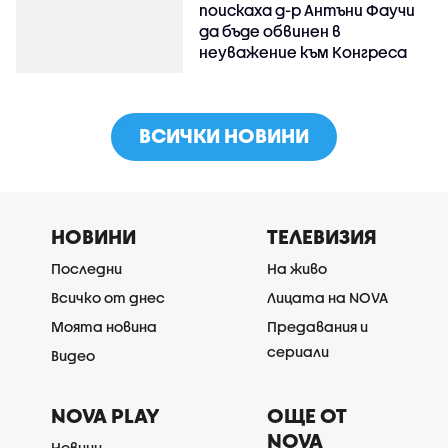
поискаха д-р Антъни Фаучи
да бъде обвинен в
неуважение към Конгреса
ВСИЧКИ НОВИНИ
НОВИНИ
ТЕЛЕВИЗИЯ
Последни
На живо
Всичко от днес
Лицата на NOVA
Моята новина
Предавания и
сериали
Видео
NOVA PLAY
ОЩЕ ОТ
NOVA
Новини