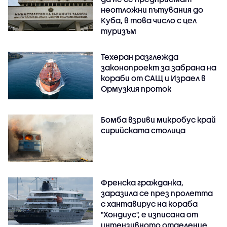
неотложни пътувания до
Куба, в това число с цел
туризъм
Техеран разглежда
законопроект за забрана на
кораби от САЩ и Израел в
Ормузкия проток
Бомба взриви микробус край
сирийската столица
Френска гражданка,
заразила се през пролетта
с хантавирус на кораба
"Хондиус", е изписана от
интензивното отделение