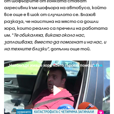
от шофьорите от гонката стават
агресивни към шофьора на автобуса, който
все още е в шок от случилото се. Влахов
разказа, че наистина на място са дошли
хора, които реално са пречели на работата
им. "
Те обикаляха, викаха около нас,
заплашваха, вместо да помогнат и на нас, и
на техните близки"
, допълни още той.