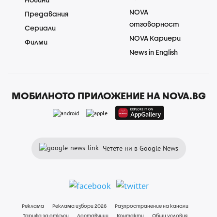
NOVA
Предавания
отговорност
Сериали
NOVA Кариери
Филми
News in English
МОБИЛНОТО ПРИЛОЖЕНИЕ НА NOVA.BG
Четете ни в Google News
Реклама
Реклама избори 2026
Разпространение на канали
Тарифа за откъси
Доставчици
Контакти
Общи условия