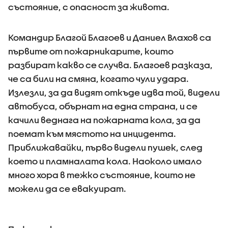
състояние, с опасност за живота.
Командир Благой Благоев и Даниел Влахов са
първите от пожарникарите, които
разбират какво се случва. Благоев разказа,
че са били на смяна, когато чули удара.
Излезли, за да видят откъде идва той, видели
автобуса, обърнат на една страна, и се
качили веднага на пожарната кола, за да
поемат към мястото на инцидента.
Приближавайки, първо видели пушек, след
което и пламналата кола. Наоколо имало
много хора в тежко състояние, които не
можели да се евакуират.