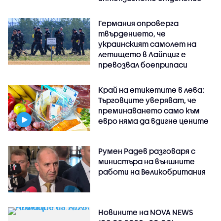
Германия опроверга
твърдението, че
украинският самолет на
летището в Лайпциг е
превозвал боеприпаси
Край на етикетите в лева:
Търговците уверяват, че
преминаването само към
евро няма да вдигне цените
Румен Радев разговаря с
министъра на външните
работи на Великобритания
Новините на NOVA NEWS