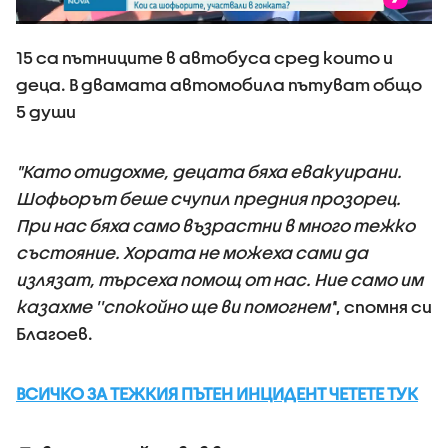
15 са пътниците в автобуса сред които и
деца. В двамата автомобила пътуват общо
5 души
"Като отидохме, децата бяха евакуирани.
Шофьорът беше счупил предния прозорец.
При нас бяха само възрастни в много тежко
състояние. Хората не можеха сами да
излязат, търсеха помощ от нас. Ние само им
казахме ''спокойно ще ви помогнем'
', спомня си
Благоев.
ВСИЧКО ЗА ТЕЖКИЯ ПЪТЕН ИНЦИДЕНТ ЧЕТЕТЕ ТУК