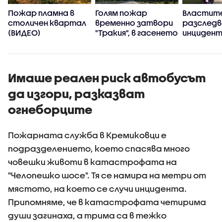
Пожар пламна в
Голям пожар
Властит
,
столичен квартал
временно затвори
разслед
(ВИДЕО)
"Тракия", в гасенето
инцидент
се включиха два
хеликопт
хеликоптера
Тръмп и 
(ВИДЕО+СНИМКИ)
самолет
Имаше реален риск автобусът
да изгори, разказват
огнеборците
Пожарната служба в Кремиковци е
подразделението, което спасява много
човешки животи в катастрофата на
"Челопешко шосе". Тя се намира на метри от
мястото, на което се случи инцидента.
Припомняме, че в катастрофата четирима
души загинаха, а трима са в тежко