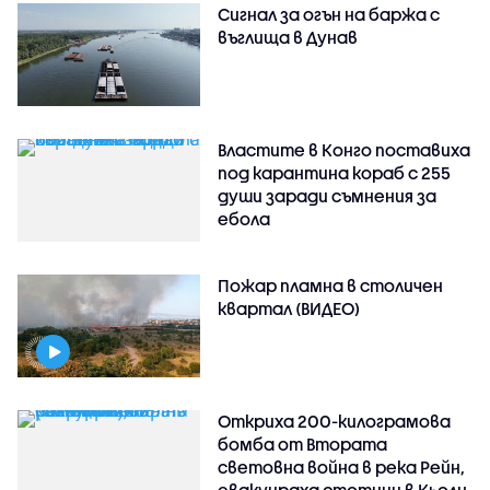
Сигнал за огън на баржа с
въглища в Дунав
Властите в Конго поставиха
под карантина кораб с 255
души заради съмнения за
ебола
Пожар пламна в столичен
квартал (ВИДЕО)
Откриха 200-килограмова
бомба от Втората
световна война в река Рейн,
евакуираха стотици в Кьолн