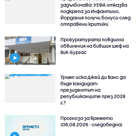
задълбочава: УЕФА отказва
подкрепа за Инфантино,
Йордания получи бонуси след
отправени критики
Прокуратурата повдигна
обвинения на бившия шеф на
ВиК-Бургас
Тръмп иска Джей Ди Ванс да
бъде кандидат-
президентът на
републиканците през 2028
г.?
Прогноза за времето
(06.08.2026 - следобедна)