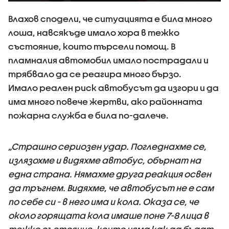
Влахов сподели, че ситуацията е била много
лоша, навсякъде имало хора в тежко
състояние, които търсели помощ. В
пламналия автомобил имало пострадали и
трябвало да се реагира много бързо.
Имало реален риск автобусът да изгори и да
има много повече жертви, ако районната
пожарна служба е била по-далече.
„Страшно сериозен удар. Погледнахме се,
излязохме и видяхме автобус, обърнат на
една страна. Нямахме друга реакция освен
да тръгнем. Видяхме, че автобусът не е сам
по себе си - в него има и кола. Оказа се, че
около горящата кола имаше поне 7-8 лица в