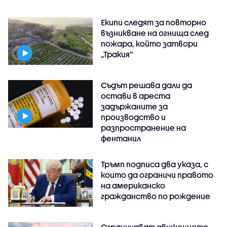
Екипи следят за повторно
възникване на огнища след
пожара, който затвори
„Тракия“
Съдът решава дали да
остави в ареста
задържаните за
производство и
разпространение на
фентанил
Тръмп подписа два указа, с
които да ограничи правото
на американско
гражданство по рождение
Ограничават движението