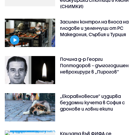
(СНИМКИ)
Засилен контрол на вноса на
плодове и зеленчуци от РС
Македония, Сърбия и Турция
Почина д-р Георги
Поптодоров – дългогодишен
неврохирург в „Пирогов“
„Екоравновесие“ издирва
бездомни кучета в София с
дронове и ловни екипи
Кризата във ФИФА се