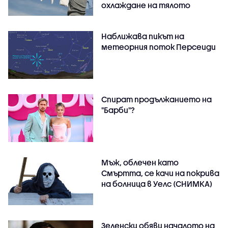
охлаждане на тялото
Наближава пикът на
метеорния поток Персеиди
Спират продължанието на
"Барби"?
Мъж, облечен като
Смъртта, се качи на покрива
на болница в Уелс (СНИМКА)
Зеленски обяви началото на