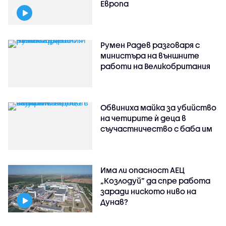
Европа
Румен Радев разговаря с
министъра на външните
работи на Великобритания
Обвиниха майка за убийство
на четирите ѝ деца в
съучастничество с баба им
Има ли опасност АЕЦ
„Козлодуй” да спре работа
заради ниското ниво на
Дунав?