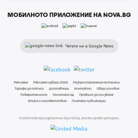
МОБИЛНОТО ПРИЛОЖЕНИЕ НА NOVA.BG
Четете ни в Google News
Реклама
Реклама избори 2026
Разпространение на канали
Тарифа за откъси
Доставчици
Контакти
Общи условия
Поверителност
Политика ЛД
Правила за ползване
Етика и съответствие
Платени публикации
© 2026 Нова Броудкастинг Груп ЕООД. Всички права запазени.