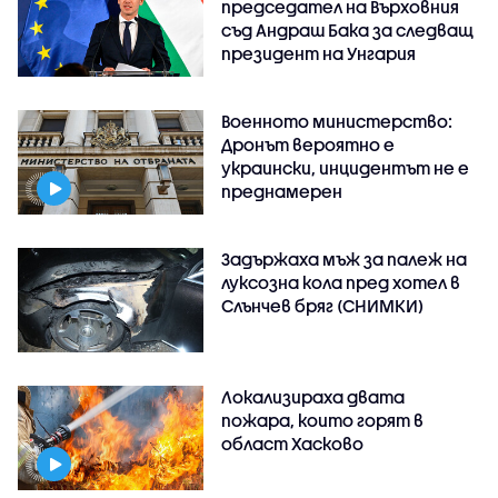
председател на Върховния
съд Андраш Бака за следващ
президент на Унгария
Военното министерство:
Дронът вероятно е
украински, инцидентът не е
преднамерен
Задържаха мъж за палеж на
луксозна кола пред хотел в
Слънчев бряг (СНИМКИ)
Локализираха двата
пожара, които горят в
област Хасково