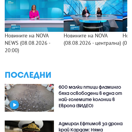
Новините на NOVA
Новините на NOVA
Нов
NEWS (08.08.2026 -
(08.08.2026 - централна)
(08
20:00)
ПОСЛЕДНИ
600 малки птици фламинго
бяха освободени в една от
най-големите колонии в
Европа (ВИДЕО)
Адмирал Ефтимов за дрона
край Кардам: Няма