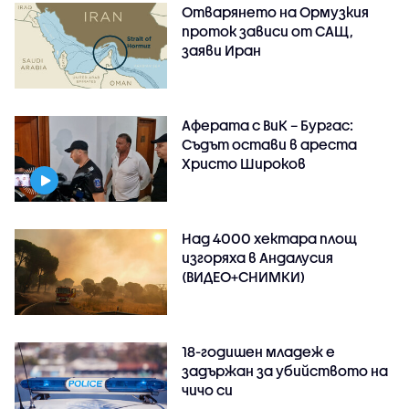
Отварянето на Ормузкия
проток зависи от САЩ,
заяви Иран
Аферата с ВиК – Бургас:
Съдът остави в ареста
Христо Широков
Над 4000 хектара площ
изгоряха в Андалусия
(ВИДЕО+СНИМКИ)
18-годишен младеж е
задържан за убийството на
чичо си