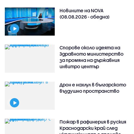
Новините на NOVA
(08.08.2026 - обедна)
Спорове около идеята на
Здравното министерство
за промяна на държавния
инвитро център
Дрон е нахлул в българското
въздушно пространство
Пожар в рафинерия в руския
Краснодарски край след