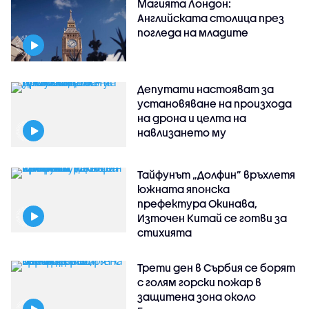
Магията Лондон:
Английската столица през
погледа на младите
Депутати настояват за
установяване на произхода
на дрона и целта на
навлизането му
Тайфунът „Долфин” връхлетя
южната японска
префектура Окинава,
Източен Китай се готви за
стихията
Трети ден в Сърбия се борят
с голям горски пожар в
защитена зона около