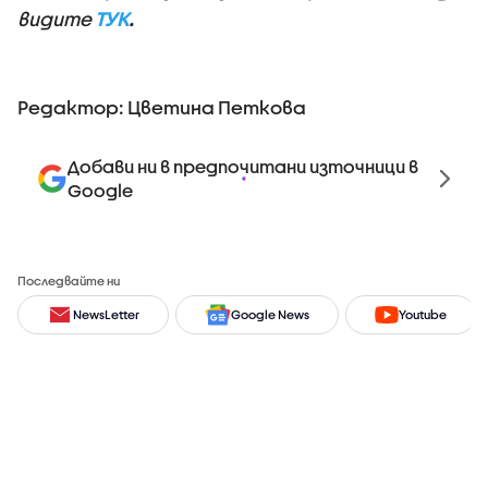
видите
ТУК
.
Редактор: Цветина Петкова
Добави ни в предпочитани източници в
Google
Последвайте ни
NewsLetter
Google News
Youtube