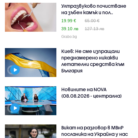
Ултразвуково почистване
на зъбен камък и пол..
19.99 €
65.00 €
39.10 лв
127.13 лв
Grabo.bg
Киев: Не сме изпращали
преднамерено никакви
летателни средства към
България
Новините на NOVA
(08.08.2026 - централна)
Викат на разговор в МВнР
посланика на Украйна у нас