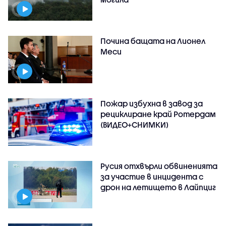
Почина бащата на Лионел
Меси
Пожар избухна в завод за
рециклиране край Ротердам
(ВИДЕО+СНИМКИ)
Русия отхвърли обвиненията
за участие в инцидента с
дрон на летището в Лайпциг