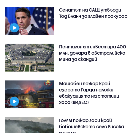
Сенатът на САЩ утвърди
Тод Бланч за главен прокурор
Пентагонът инвестира 400
млн. долара в австралийска
мина за скандий
Мащабен пожар край
езерото Гарда наложи
евакуацията на стотици
хора (ВИДЕО)
Голям пожар гори край
бобошевското село Висока
могила