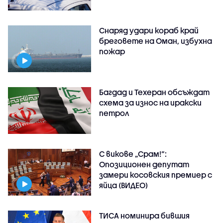
Снаряд удари кораб край
бреговете на Оман, избухна
пожар
Багдад и Техеран обсъждат
схема за износ на иракски
петрол
С викове „Срам!“:
Опозиционен депутат
замери косовския премиер с
яйца (ВИДЕО)
ТИСА номинира бившия