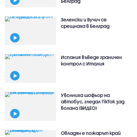
Белград
Зеленски и Вучич се
срещнаха в Белград
Испания въведе граничен
контрол с Италия
Уволниха шофьор на
автобус, гледал TikTok зад
волана (ВИДЕО)
Овладян е пожарът край