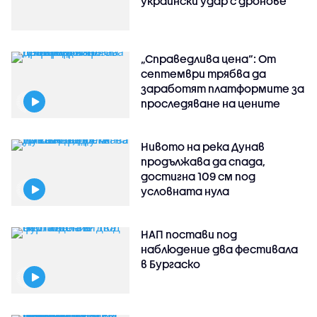
украински удар с дронове
„Справедлива цена“: От
септември трябва да
заработят платформите за
проследяване на цените
Нивото на река Дунав
продължава да спада,
достигна 109 см под
условната нула
НАП постави под
наблюдение два фестивала
в Бургаско