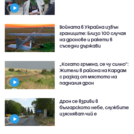
Войната в Украйна извън
границите: Близо 100 случая
на дронове и ракети в
съседни държави
„Когато гръмна, се чу силно“:
Жители в района на Кардам
с разказ от мястото на
падналия дрон
Дрон се взриви в
българското небе, службите
изясняват чий е