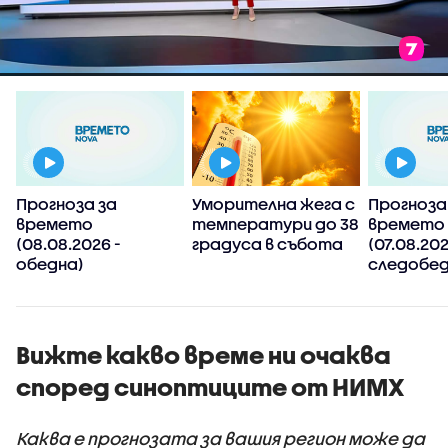
Прогноза за
Уморителна жега с
Прогноза
времето
температури до 38
времето
(08.08.2026 -
градуса в събота
(07.08.202
обедна)
следобед
Вижте какво време ни очаква
според синоптиците от НИМХ
Каква е прогнозата за вашия регион може да