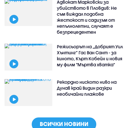
Адвокат Марковски за
убийството в Пловдив: Не
съм виждал подобна
жестокост и садизъм от
непълнолетни, случаят е
безпрецедентен
Режисьорът на „Добрият Уил
Хънтинг“ Гас Ван Сант - за
киното, Кърт Кобейн и новия
му филм "Мъртва хватка"
Рекордно ниското ниво на
Дунав край Видин разкри
необичайни плажове
ВСИЧКИ НОВИНИ