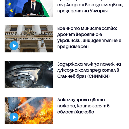
съд Андраш Бака за следващ
президент на Унгария
Военното министерство:
Дронът вероятно е
украински, инцидентът не е
преднамерен
Задържаха мъж за палеж на
луксозна кола пред хотел в
Слънчев бряг (СНИМКИ)
Локализираха двата
пожара, които горят в
област Хасково