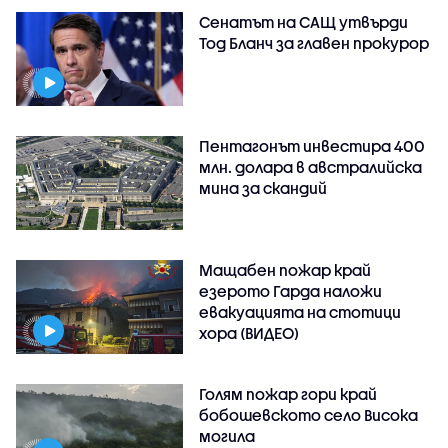
Сенатът на САЩ утвърди
Тод Бланч за главен прокурор
Пентагонът инвестира 400
млн. долара в австралийска
мина за скандий
Мащабен пожар край
езерото Гарда наложи
евакуацията на стотици
хора (ВИДЕО)
Голям пожар гори край
бобошевското село Висока
могила