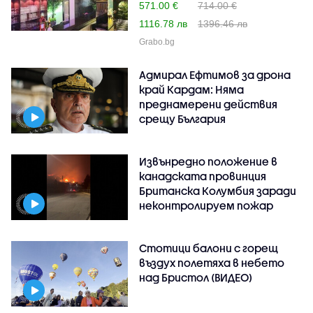
571.00 €
714.00 €
1116.78 лв
1396.46 лв
Grabo.bg
Адмирал Ефтимов за дрона
край Кардам: Няма
преднамерени действия
срещу България
Извънредно положение в
канадската провинция
Британска Колумбия заради
неконтролируем пожар
Стотици балони с горещ
въздух полетяха в небето
над Бристол (ВИДЕО)