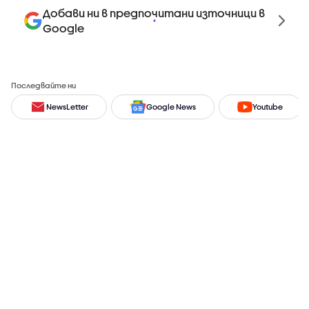
Добави ни в предпочитани източници в
Google
Последвайте ни
NewsLetter
Google News
Youtube