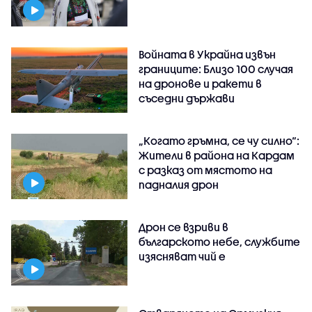
Войната в Украйна извън
границите: Близо 100 случая
на дронове и ракети в
съседни държави
„Когато гръмна, се чу силно“:
Жители в района на Кардам
с разказ от мястото на
падналия дрон
Дрон се взриви в
българското небе, службите
изясняват чий е