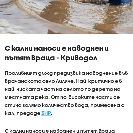
С кални наноси е наводнен и
пътят Враца - Криводол
Проливният дъжд предизвика наводнение във
врачанското село Лиляче. Най-критично е в
най-ниската част на селото по дерето на
местната река. От по-високите части се
стича голямо количество вода, примесена с
кал, предаде
БНР
.
С кални наноси е наводнен и пътят Враца -