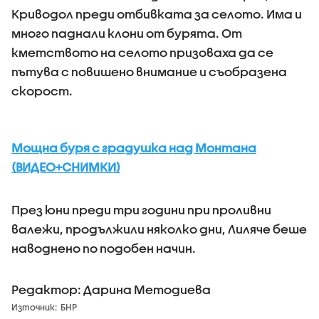
Криводол преди отбивката за селото. Има и
много паднали клони от бурята. От
кметството на селото призоваха да се
пътува с повишено внимание и съобразена
скорост.
Мощна буря с градушка над Монтана
(ВИДЕО+СНИМКИ)
През юни преди три години при проливни
валежи, продължили няколко дни, Лиляче беше
наводнено по подобен начин.
Редактор: Дарина Методиева
Източник:
БНР