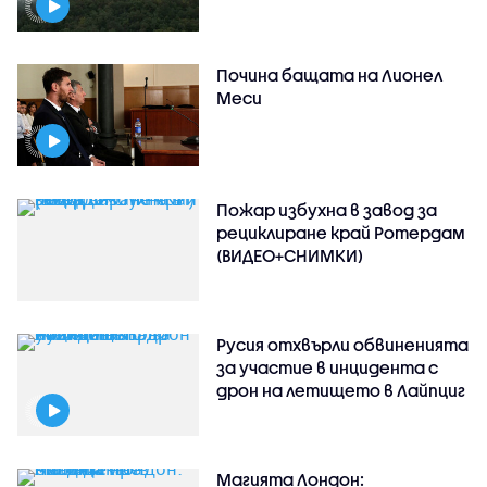
Почина бащата на Лионел
Меси
Пожар избухна в завод за
рециклиране край Ротердам
(ВИДЕО+СНИМКИ)
Русия отхвърли обвиненията
за участие в инцидента с
дрон на летището в Лайпциг
Магията Лондон: