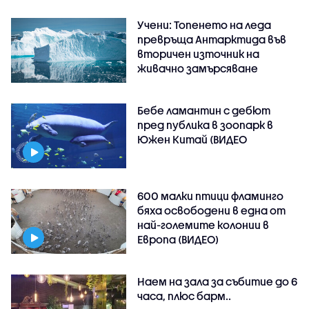
Учени: Топенето на леда
превръща Антарктида във
вторичен източник на
живачно замърсяване
Бебе ламантин с дебют
пред публика в зоопарк в
Южен Китай (ВИДЕО
600 малки птици фламинго
бяха освободени в една от
най-големите колонии в
Европа (ВИДЕО)
Наем на зала за събитие до 6
часа, плюс барм..