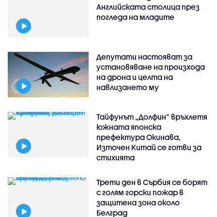
Английската столица през
погледа на младите
Депутати настояват за
установяване на произхода
на дрона и целта на
навлизането му
Тайфунът „Долфин” връхлетя
южната японска
префектура Окинава,
Източен Китай се готви за
стихията
Трети ден в Сърбия се борят
с голям горски пожар в
защитена зона около
Белград