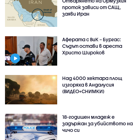
Отварянето на Ормузкия
проток зависи от САЩ,
заяви Иран
Аферата с ВиК – Бургас:
Съдът остави в ареста
Христо Широков
Над 4000 хектара площ
изгоряха в Андалусия
(ВИДЕО+СНИМКИ)
18-годишен младеж е
задържан за убийството на
чичо си