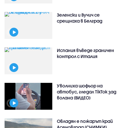
Зеленски и Вучич се
срещнаха в Белград
Испания въведе граничен
контрол с Италия
Уволниха шофьор на
автобус, гледал TikTok зад
волана (ВИДЕО)
Овладян е пожарът край
Асеновград (СНИМКИ)