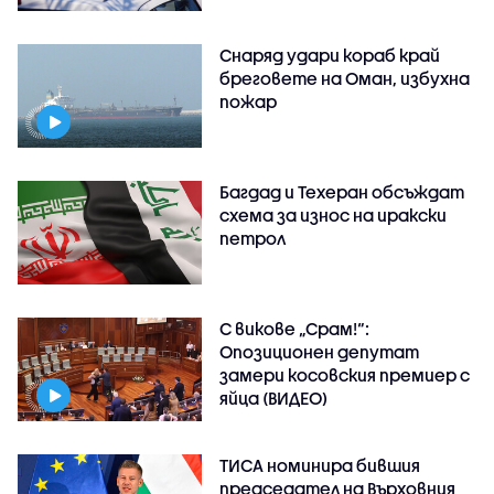
Снаряд удари кораб край
бреговете на Оман, избухна
пожар
Багдад и Техеран обсъждат
схема за износ на иракски
петрол
С викове „Срам!“:
Опозиционен депутат
замери косовския премиер с
яйца (ВИДЕО)
ТИСА номинира бившия
председател на Върховния