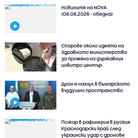
Новините на NOVA
(08.08.2026 - обедна)
Спорове около идеята на
Здравното министерство
за промяна на държавния
инвитро център
Дрон е нахлул в българското
въздушно пространство
Пожар в рафинерия в руския
Краснодарски край след
украински удар с дронове