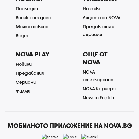
Последни
На живо
Всичко от днес
Лицата на NOVA
Моята новина
Предавания и
сериали
Видео
NOVA PLAY
ОЩЕ ОТ
NOVA
Новини
NOVA
Предавания
отговорност
Сериали
NOVA Кариери
Филми
News in English
МОБИЛНОТО ПРИЛОЖЕНИЕ НА NOVA.BG