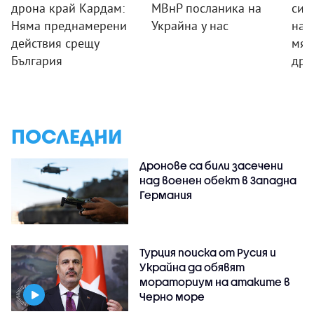
дрона край Кардам:
МВнР посланика на
сил
Няма преднамерени
Украйна у нас
на 
действия срещу
мяс
България
дро
ПОСЛЕДНИ
Дронове са били засечени
над военен обект в Западна
Германия
Турция поиска от Русия и
Украйна да обявят
мораториум на атаките в
Черно море