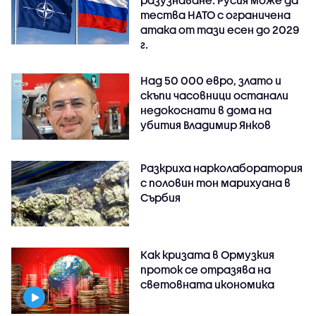
тества НАТО с ограничена
атака от тази есен до 2029
г.
Над 50 000 евро, злато и
скъпи часовници останали
недокоснати в дома на
убития Владимир Янков
Разкриха нарколаборатория
с половин тон марихуана в
Сърбия
Как кризата в Ормузкия
проток се отразява на
световната икономика