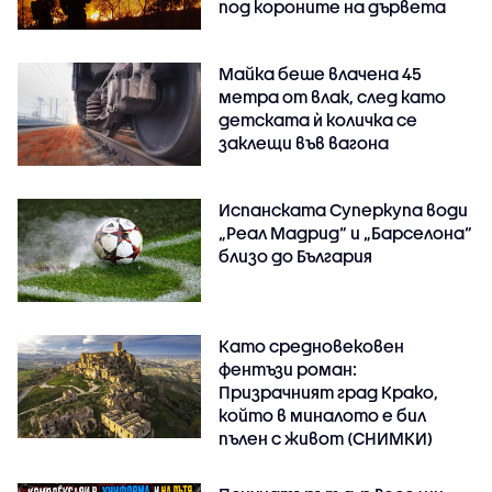
под короните на дървета
Майка беше влачена 45
метра от влак, след като
детската ѝ количка се
заклещи във вагона
Испанската Суперкупа води
„Реал Мадрид“ и „Барселона“
близо до България
Като средновековен
фентъзи роман:
Призрачният град Крако,
който в миналото е бил
пълен с живот (СНИМКИ)