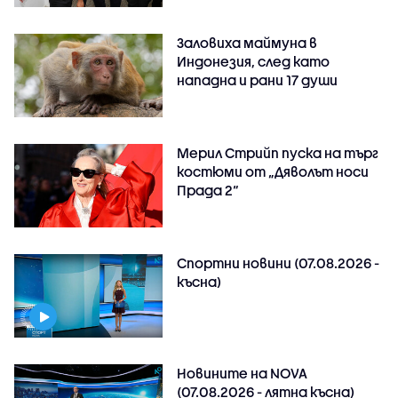
Заловиха маймуна в
Индонезия, след като
нападна и рани 17 души
Мерил Стрийп пуска на търг
костюми от „Дяволът носи
Прада 2“
Спортни новини (07.08.2026 -
късна)
Новините на NOVA
(07.08.2026 - лятна късна)