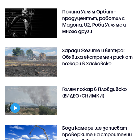
Почина Уилям Орбит -
продуцентът, работил с
Мадона, U2, Роби Уилямс и
много други
Заради жегите и вятъра:
Обявиха екстремен риск от
пожари в Хасковско
Голям пожар в Пловдивско
(ВИДЕО+СНИМКИ)
Боди камери ще записват
проверките на строителни