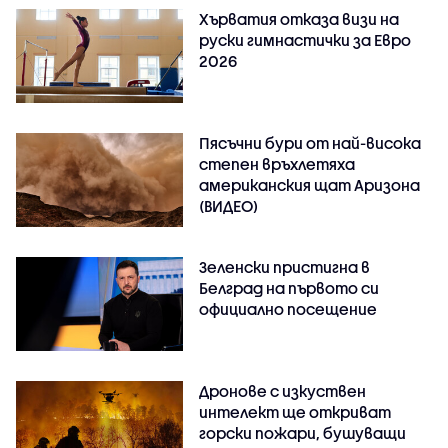
Хърватия отказа визи на
руски гимнастички за Евро
2026
Пясъчни бури от най-висока
степен връхлетяха
американския щат Аризона
(ВИДЕО)
Зеленски пристигна в
Белград на първото си
официално посещение
Дронове с изкуствен
интелект ще откриват
горски пожари, бушуващи