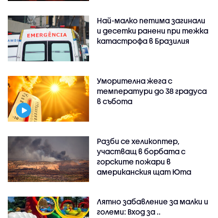
Най-малко петима загинали
и десетки ранени при тежка
катастрофа в Бразилия
Уморителна жега с
температури до 38 градуса
в събота
Разби се хеликоптер,
участващ в борбата с
горските пожари в
американския щат Юта
Лятно забавление за малки и
големи: Вход за ..