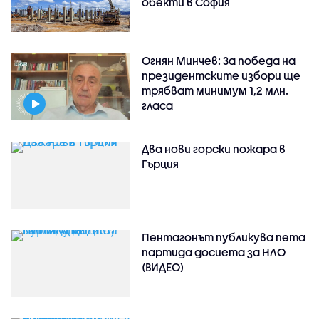
обекти в София
Огнян Минчев: За победа на
президентските избори ще
трябват минимум 1,2 млн.
гласа
Два нови горски пожара в
Гърция
Пентагонът публикува пета
партида досиета за НЛО
(ВИДЕО)