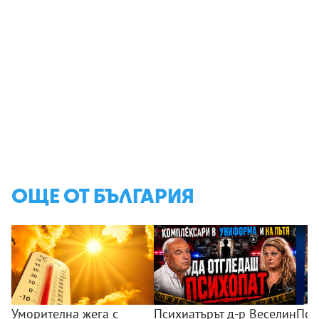
ОЩЕ ОТ БЪЛГАРИЯ
Уморителна жега с
Психиатърът д-р Веселин
Пси