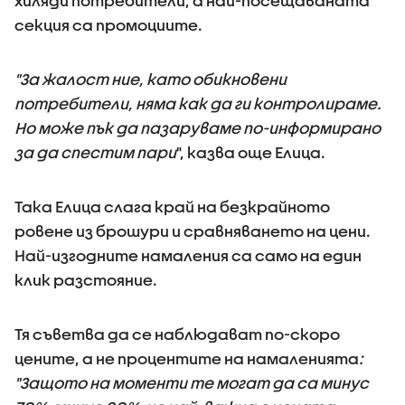
хиляди потребители, а най-посещаваната
секция са промоциите.
"За жалост ние, като обикновени
потребители, няма как да ги контролираме.
Но може пък да пазаруваме по-информирано
за да спестим пари
", казва още Елица.
Така Елица слага край на безкрайното
ровене из брошури и сравняването на цени.
Най-изгодните намаления са само на един
клик разстояние.
Тя съветва да се наблюдават по-скоро
цените, а не процентите на намаленията
:
"Защото на моменти те могат да са минус