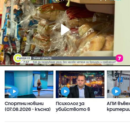
Спортни новини
Психолог за
АПИ въве
(07.08.2026 - късна)
убийството в
критерии
Пловдив:
спиране 
Възрастните
тировет
дадохме