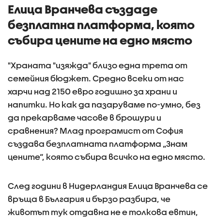
примерите за
Елица Вранчева създаде
агресивно
безплатна платформа, която
поведение
събира цените на едно място
"Храната "изяжда" близо една трета от
семейния бюджет. Средно всеки от нас
харчи над 2150 евро годишно за храни и
напитки. Но как да пазаруваме по-умно, без
да прекарваме часове в брошури и
сравнения? Млад програмист от София
създава безплатната платформа „Знам
цените“, която събира всичко на едно място.
След години в Нидерландия Елица Вранчева се
връща в България и бързо разбира, че
животът тук отдавна не е толкова евтин,