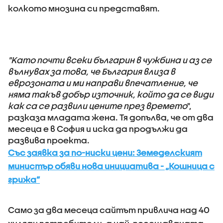
колкото мнозина си представят.
"Kато почти всеки българин в чужбина и аз се
вълнувах за това, че България влиза в
еврозоната и ми направи впечатление, че
няма такъв добър източник, който да се види
как са се развили цените през времето
",
разказа младата жена. Тя допълва, че от два
месеца е в София и иска да продължи да
развива проекта.
Със заявка за по-ниски цени: Земеделският
министър обяви нова инициатива - „Кошница с
грижа”
Само за два месеца сайтът привлича над 40