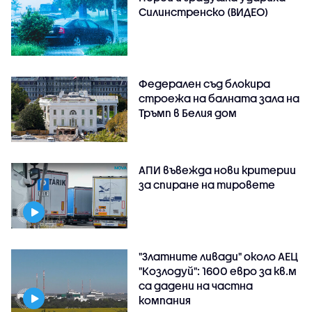
Силинстренско (ВИДЕО)
Федерален съд блокира
строежа на балната зала на
Тръмп в Белия дом
АПИ въвежда нови критерии
за спиране на тировете
"Златните ливади" около АЕЦ
"Козлодуй": 1600 евро за кв.м
са дадени на частна
компания