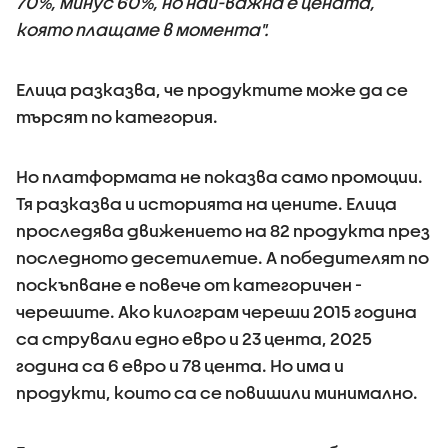
70%, минус 60%, но най-важна е цената,
която плащаме в момента".
Елица разказва, че продуктите може да се
търсят по категория.
Но платформата не показва само промоции.
Тя разказва и историята на цените. Елица
проследява движението на 82 продукта през
последното десетилетие. А победителят по
поскъпване е повече от категоричен -
черешите. Ако килограм череши 2015 година
са стрували едно евро и 23 цента, 2025
година са 6 евро и 78 цента. Но има и
продукти, които са се повишили минимално.