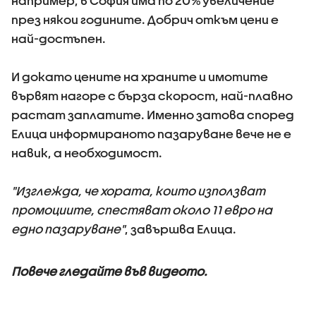
например, в София има по 20% увеличение
през някои годините. Добрич откъм цени е
най-достъпен.
И докато цените на храните и имотите
вървят нагоре с бърза скорост, най-плавно
растат заплатите. Именно затова според
Елица информираното пазаруване вече не е
навик, а необходимост.
"Изглежда, че хората, които използват
промоциите, спестяват около 11 евро на
едно пазаруване"
, завършва Елица.
Повече гледайте във видеото.