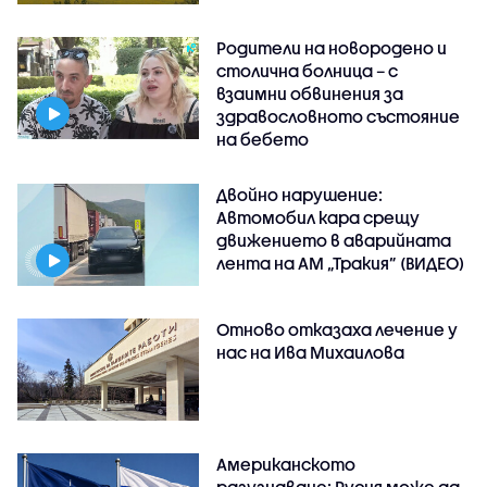
Родители на новородено и
столична болница – с
взаимни обвинения за
здравословното състояние
на бебето
Двойно нарушение:
Автомобил кара срещу
движението в аварийната
лента на АМ „Тракия” (ВИДЕО)
Отново отказаха лечение у
нас на Ива Михаилова
Американското
разузнаване: Русия може да