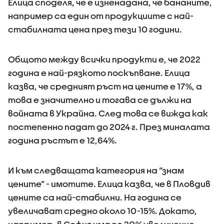
Елица споделя, че е изненадана, че бананите,
например са един от продукциите с най-
стабилната цена през тези 10 години.
Общото между всички продукти е, че 2022
година е най-рязкото поскъпване. Елица
казва, че средният ръст на цените е 17%, а
това е значително и тогава се дължи на
войната в Украйна. След това се вижда как
постепенно падат до 2024 г. През миналата
година ръстът е 12,64%.
И към следващата категория на “знам
цените” - имотите. Елица казва, че в Пловдив
цените са най-стабилни. На година се
увеличават средно около 10-15%. Докато,