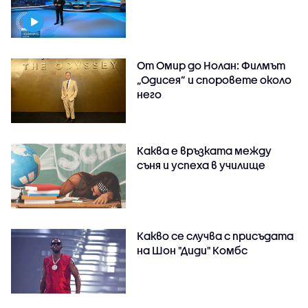
От Омир до Нолан: Филмът
„Одисея” и споровете около
него
Каква е връзката между
съня и успеха в училище
Какво се случва с присъдата
на Шон "Диди" Комбс