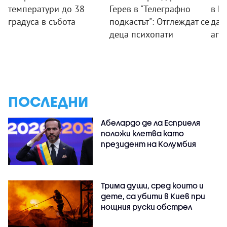
температури до 38
Герев в "Телеграфно
в П
градуса в събота
подкастът": Отглеждат се
дад
деца психопати
агр
ПОСЛЕДНИ
Абелардо де ла Есприеля
положи клетва като
президент на Колумбия
Трима души, сред които и
дете, са убити в Киев при
нощния руски обстрел