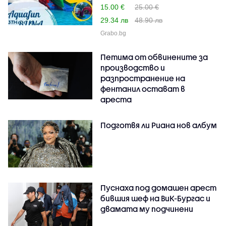
15.00 €
25.00 €
29.34 лв
48.90 лв
Grabo.bg
Петима от обвинените за
производство и
разпространение на
фентанил остават в
ареста
Подготвя ли Риана нов албум
Пуснаха под домашен арест
бившия шеф на ВиК-Бургас и
двамата му подчинени