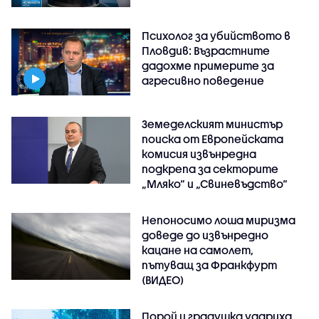
Психолог за убийството в
Пловдив: Възрастните
дадохме примерите за
агресивно поведение
Земеделският министър
поиска от Европейската
комисия извънредна
подкрепа за секторите
„Мляко“ и „Свиневъдство“
Непоносимо лоша миризма
доведе до извънредно
кацане на самолет,
пътуващ за Франкфурт
(ВИДЕО)
Порой и градушка удариха