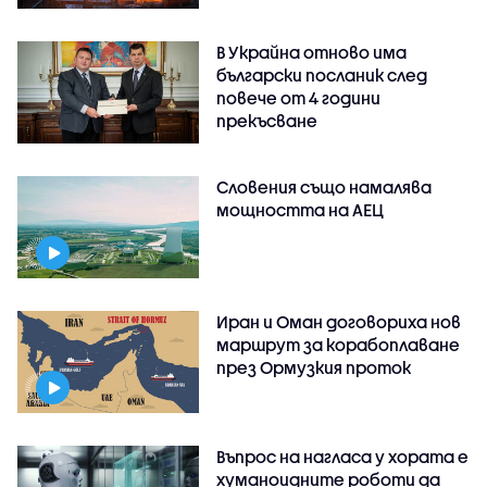
В Украйна отново има
български посланик след
повече от 4 години
прекъсване
Словения също намалява
мощността на АЕЦ
Иран и Оман договориха нов
маршрут за корабоплаване
през Ормузкия проток
Въпрос на нагласа у хората е
хуманоидните роботи да