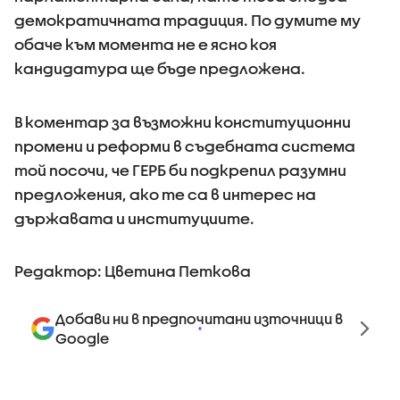
демократичната традиция. По думите му
обаче към момента не е ясно коя
кандидатура ще бъде предложена.
В коментар за възможни конституционни
промени и реформи в съдебната система
той посочи, че ГЕРБ би подкрепил разумни
предложения, ако те са в интерес на
държавата и институциите.
Редактор: Цветина Петкова
Добави ни в предпочитани източници в
Google