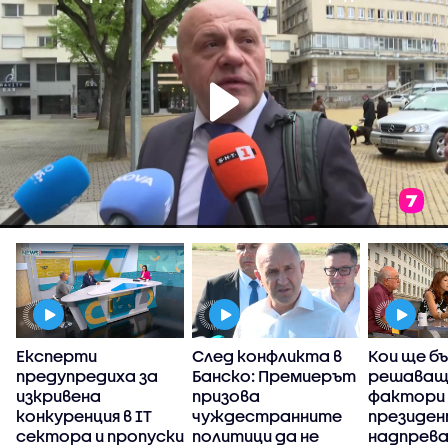
Експерти
След конфликта в
Кои ще б
предупредиха за
Банско: Премиерът
решаващ
изкривена
призова
фактори 
конкуренция в IT
чуждестранните
президе
сектора и пропуски
политици да не
надпрев