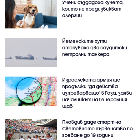
Учени създадоха кучета,
които не предизвикват
алергии
Йеменските хути
атакуваха два саудитски
петролни танкера
Израелската армия ще
продължи "да действа
изпреварващо" в Газа, заяви
началникът на Генералния
щаб
Пловдив даде старт на
Световното първенство по
гребане до 19 години