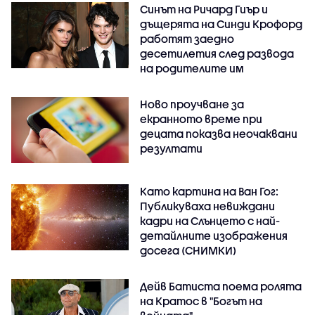
Синът на Ричард Гиър и
дъщерята на Синди Крофорд
работят заедно
десетилетия след развода
на родителите им
Ново проучване за
екранното време при
децата показва неочаквани
резултати
Като картина на Ван Гог:
Публикуваха невиждани
кадри на Слънцето с най-
детайлните изображения
досега (СНИМКИ)
Дейв Батиста поема ролята
на Кратос в "Богът на