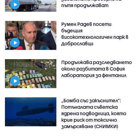
пътя продължават
Румен Радев посети
бъдещия
високотехнологичен парк в
Доброславци
Продължава разследването
около разбитата в София
лаборатория за фентанил
„Бомба със закъснител“:
Потъналата съветска
ядрена подводница, която
крие риск от токсично
замърсяване (СНИМКИ)