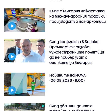
Къде е България на картата
на международния трафик и
производство на наркотици
След конфликта в Банско:
Премиерът призова
чуждестранните политици
да не прибързват с
оценките за България
Новините на NOVA
(06.08.2026 - 9.00)
След два инцидента с
трамваи: Ще бъдат ли