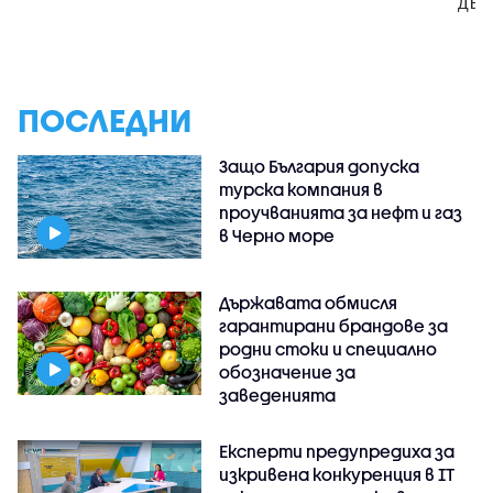
дър
ПОСЛЕДНИ
Защо България допуска
турска компания в
проучванията за нефт и газ
в Черно море
Държавата обмисля
гарантирани брандове за
родни стоки и специално
обозначение за
заведенията
Експерти предупредиха за
изкривена конкуренция в IT