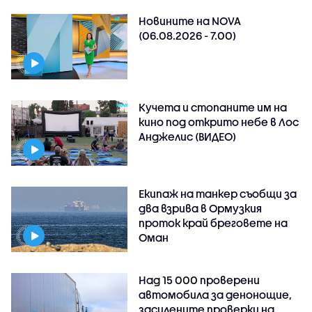
Новините на NOVA
(06.08.2026 - 7.00)
Кучета и стопаните им на
кино под открито небе в Лос
Анджелис (ВИДЕО)
Екипаж на танкер съобщи за
два взрива в Ормузкия
проток край бреговете на
Оман
Над 15 000 проверени
автомобила за денонощие,
засилените проверки на