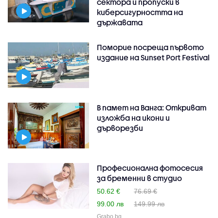
сектора и пропуски в
киберсигурността на
държавата
Поморие посреща първото
издание на Sunset Port Festival
В памет на Ванга: Откриват
изложба на икони и
дърворезби
Професионална фотосесия
за бременни в студио
50.62 €
76.69 €
99.00 лв
149.99 лв
Grabo.bg