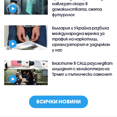
навлязат скоро в
домакинствата, смята
футуролог
България и Украйна разбиха
международна мрежа за
трафик на наркотици,
организаторът е задържан
у нас
Властите в САЩ разследват
инцидент с хеликоптера на
Тръмп и пътнически самолет
ВСИЧКИ НОВИНИ