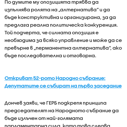
По думите му опозицията трябва да
изпълнява ролята на „алтернатива“ и да
бъде конструктивна и организирана, за да
предлага реална политическа конкуренция.
Той подчерта, че силната опозиция е
необходима за всяко управление и може да се
превърне в „перманентна алтернатива“, ако
бъде последователна и отговорна.
Откриват 52-рото Народно събрание:
Депутатите се събират на първо заседание
Дончев заяви, че ГЕРБ подкрепя принципа
председателят на Народното събрание да
бъде излъчен от най-голямата
парламентарна сила, като това следва