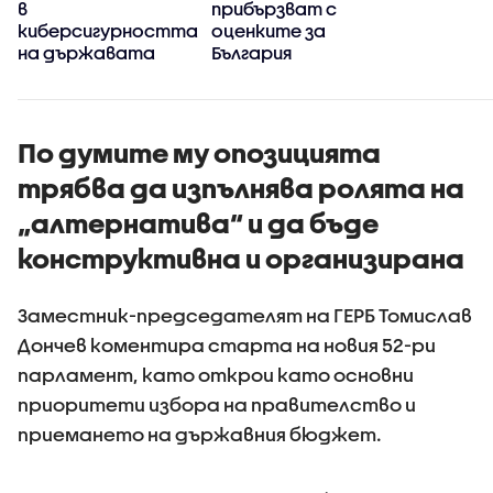
в
прибързват с
киберсигурността
оценките за
на държавата
България
По думите му опозицията
трябва да изпълнява ролята на
„алтернатива“ и да бъде
конструктивна и организирана
Заместник-председателят на ГЕРБ Томислав
Дончев коментира старта на новия 52-ри
парламент, като открои като основни
приоритети избора на правителство и
приемането на държавния бюджет.