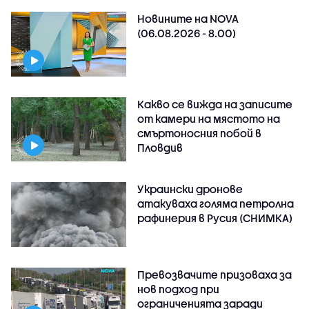
Новините на NOVA
(06.08.2026 - 8.00)
Какво се вижда на записите
от камери на мястото на
смъртоносния побой в
Пловдив
Украински дронове
атакуваха голяма петролна
рафинерия в Русия (СНИМКА)
Превозвачите призоваха за
нов подход при
ограниченията заради