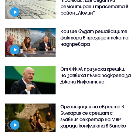
ремонтирани трасетата в
район „Люлин”
Кои ще бъдат решаващите
фактори в президентската
надпревара
От ФИФА признаха грешки,
но заявиха пълна подкрепа за
Джани Инфантино
Организации на евреите в
България се срещат с
главния секретар на МВР
заради конфликта в Банско