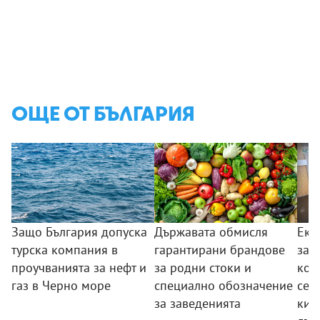
ОЩЕ ОТ БЪЛГАРИЯ
Защо България допуска
Държавата обмисля
Екс
турска компания в
гарантирани брандове
за 
проучванията за нефт и
за родни стоки и
кон
газ в Черно море
специално обозначение
сек
за заведенията
киб