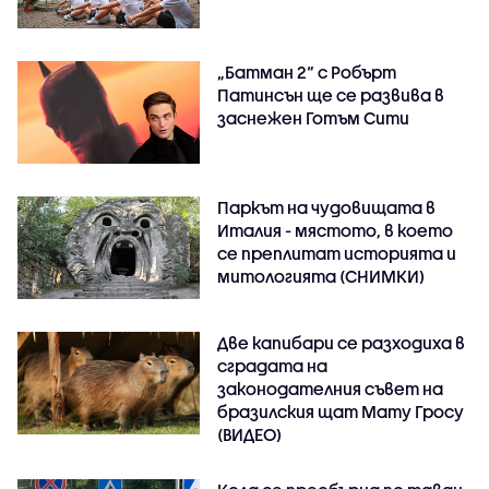
„Батман 2“ с Робърт
Патинсън ще се развива в
заснежен Готъм Сити
Паркът на чудовищата в
Италия - мястото, в което
се преплитат историята и
митологията (СНИМКИ)
Две капибари се разходиха в
сградата на
законодателния съвет на
бразилския щат Мату Гросу
(ВИДЕО)