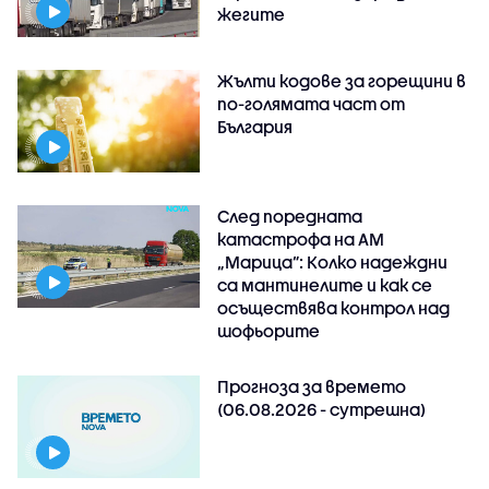
жегите
Жълти кодове за горещини в
по-голямата част от
България
След поредната
катастрофа на АМ
„Марица”: Колко надеждни
са мантинелите и как се
осъществява контрол над
шофьорите
Прогноза за времето
(06.08.2026 - сутрешна)