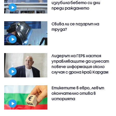
изгубила бебето си дни
преди раждането
Свива ли се пазарът на
труда?
Лидерът на ГЕРБ настоя
управляващите да изнесат
повече информация около
случая с дрона край Кардам
Етикетите в евро, левът
окончателно отива в
историята