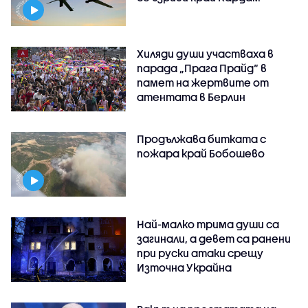
Хиляди души участваха в
парада „Прага Прайд“ в
памет на жертвите от
атентата в Берлин
Продължава битката с
пожара край Бобошево
Най-малко трима души са
загинали, а девет са ранени
при руски атаки срещу
Източна Украйна