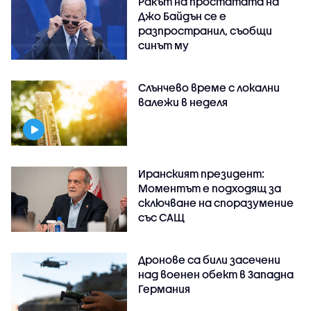
Ракът на простатата на
Джо Байдън се е
разпространил, съобщи
синът му
Слънчево време с локални
валежи в неделя
Иранският президент:
Моментът е подходящ за
сключване на споразумение
със САЩ
Дронове са били засечени
над военен обект в Западна
Германия