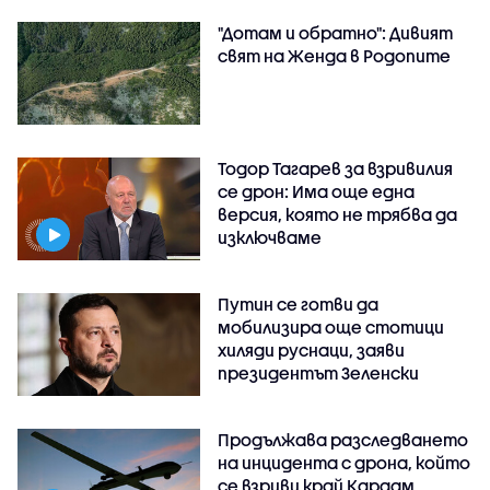
"Дотам и обратно": Дивият
свят на Женда в Родопите
Тодор Тагарев за взривилия
се дрон: Има още една
версия, която не трябва да
изключваме
Путин се готви да
мобилизира още стотици
хиляди руснаци, заяви
президентът Зеленски
Продължава разследването
на инцидента с дрона, който
се взриви край Кардам