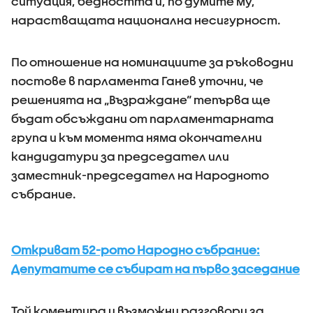
ситуация, бедността и, по думите му,
нарастващата национална несигурност.
По отношение на номинациите за ръководни
постове в парламента Ганев уточни, че
решенията на „Възраждане“ тепърва ще
бъдат обсъждани от парламентарната
група и към момента няма окончателни
кандидатури за председател или
заместник-председател на Народното
събрание.
Откриват 52-рото Народно събрание:
Депутатите се събират на първо заседание
Той коментира и възможни разговори за