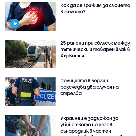
Как да се грижим за сърцето
в жегата?
25 ранени при сблъсък между
пътнически и товарен влак в
Хърватия
Полицията в Берлин
разследва два случая на
стрелба
Украинец е задържан за
убийството на негов
сънародник в частен