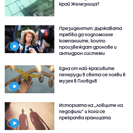
край Железница?
Президентът: Държавата
трябва да подпомогне
компаниите, които
произвеждат дронове и
антидрон системи
Една от най-красивите
пеперуди в света се появи в
музея в Пловдив
Историята на „ловците на
педофили” и кога се
прекрачва границата