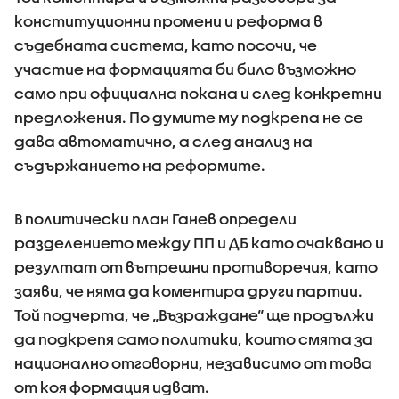
конституционни промени и реформа в
съдебната система, като посочи, че
участие на формацията би било възможно
само при официална покана и след конкретни
предложения. По думите му подкрепа не се
дава автоматично, а след анализ на
съдържанието на реформите.
В политически план Ганев определи
разделението между ПП и ДБ като очаквано и
резултат от вътрешни противоречия, като
заяви, че няма да коментира други партии.
Той подчерта, че „Възраждане“ ще продължи
да подкрепя само политики, които смята за
национално отговорни, независимо от това
от коя формация идват.