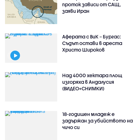
проток зависи от САЩ,
заяви Иран
Аферата с ВиК – Бургас:
Съдът остави в ареста
Христо Широков
Над 4000 хектара площ
изгоряха в Андалусия
(ВИДЕО+СНИМКИ)
18-годишен младеж е
задържан за убийството на
чичо си