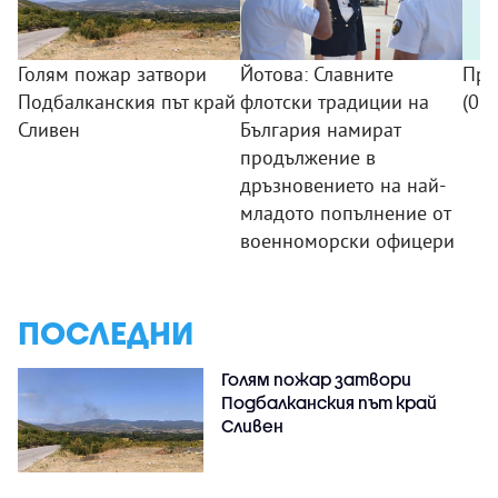
Голям пожар затвори
Йотова: Славните
Про
Подбалканския път край
флотски традиции на
(09
Сливен
България намират
продължение в
дръзновението на най-
младото попълнение от
военноморски офицери
ПОСЛЕДНИ
Голям пожар затвори
Подбалканския път край
Сливен