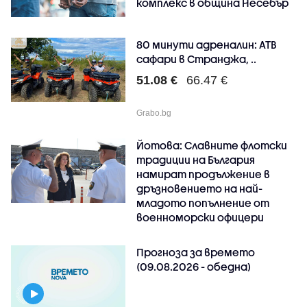
комплекс в община Несебър
80 минути адреналин: АТB
сафари в Странджа, ..
51.08 €
66.47 €
Grabo.bg
Йотова: Славните флотски
традиции на България
намират продължение в
дръзновението на най-
младото попълнение от
военноморски офицери
Прогноза за времето
(09.08.2026 - обедна)