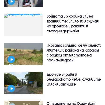
Войната в Украйна извън
границите: Близо 100 случая
на дронове и ракети в
съседни държави
„Когато гръмна, се чу силно“:
Жители в района на Кардам
с разказ от мястото на
падналия дрон
Дрон се взриви в
българското небе, службите
изясняват чий е
Отварянето на Ормузкия