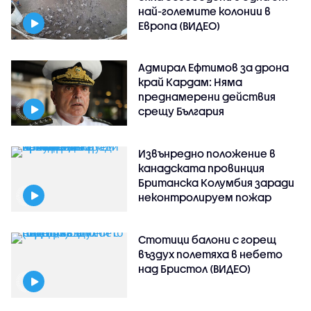
най-големите колонии в
Европа (ВИДЕО)
Адмирал Ефтимов за дрона
край Кардам: Няма
преднамерени действия
срещу България
Извънредно положение в
канадската провинция
Британска Колумбия заради
неконтролируем пожар
Стотици балони с горещ
въздух полетяха в небето
над Бристол (ВИДЕО)