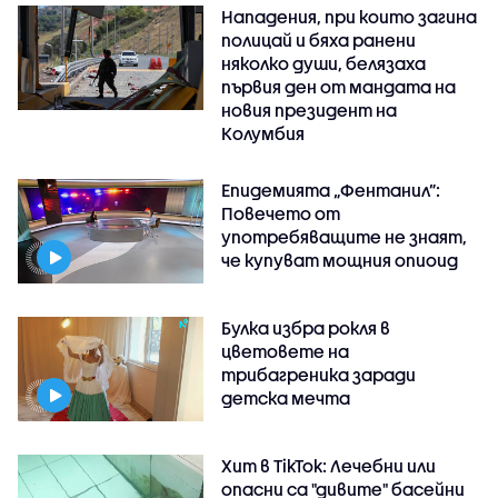
Нападения, при които загина
полицай и бяха ранени
няколко души, белязаха
първия ден от мандата на
новия президент на
Колумбия
Епидемията „Фентанил”:
Повечето от
употребяващите не знаят,
че купуват мощния опиоид
Булка избра рокля в
цветовете на
трибагреника заради
детска мечта
Хит в TikTok: Лечебни или
опасни са "дивите" басейни