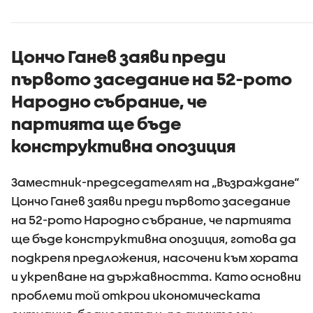
Цончо Ганев заяви преди
първото заседание на 52-рото
Народно събрание, че
партията ще бъде
конструктивна опозиция
Заместник-председателят на „Възраждане“
Цончо Ганев заяви преди първото заседание
на 52-рото Народно събрание, че партията
ще бъде конструктивна опозиция, готова да
подкрепя предложения, насочени към хората
и укрепване на държавността. Като основни
проблеми той открои икономическата