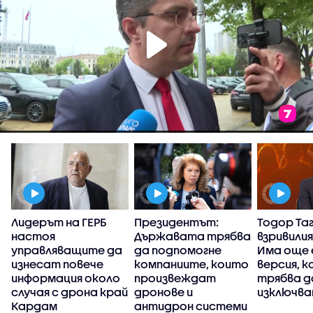
Лидерът на ГЕРБ
Президентът:
Тодор Та
настоя
Държавата трябва
взривилия
управляващите да
да подпомогне
Има още 
р
изнесат повече
компаниите, които
версия, к
информация около
произвеждат
трябва д
случая с дрона край
дронове и
изключва
Кардам
антидрон системи