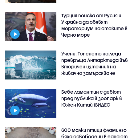
Турция поиска от Русия и
Украйна да обявят
мораториум на атаките в
Черно море
Учени: Топенето на леда
превръща Антарктида във
вторичен източник на
живачно замърсяване
Бебе ламантин с дебют
пред публика в зоопарк в
Южен Китай (ВИДЕО
600 малки птици фламинго
бяха освободени в една от