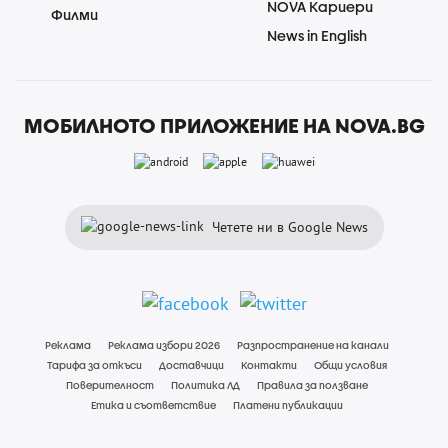
NOVA Кариери
Филми
News in English
МОБИЛНОТО ПРИЛОЖЕНИЕ НА NOVA.BG
Четете ни в Google News
Реклама
Реклама избори 2026
Разпространение на канали
Тарифа за откъси
Доставчици
Контакти
Общи условия
Поверителност
Политика ЛД
Правила за ползване
Етика и съответствие
Платени публикации