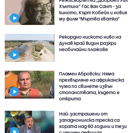
Хънтинг“ Гас Ван Сант - за
киното, Кърт Кобейн и новия
му филм "Мъртва хватка"
Рекордно ниското ниво на
Дунав край Видин разкри
необичайни плажове
Пламен Абровски: Няма
прехвърляне на африканска
чума по свинете извън
стопанствата, където е
открита
Най-застрашени от
западнонилска треска са
хората над 60 години и тези
с имунен дефицит