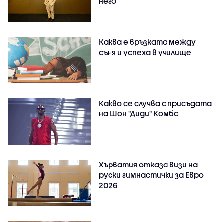
него
Каква е връзката между
съня и успеха в училище
Какво се случва с присъдата
на Шон "Диди" Комбс
Хърватия отказа визи на
руски гимнастички за Евро
2026