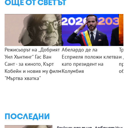
ОЩЕ ОТ СВЕТЪТ
Режисьорът на „Добрият
Абелардо де ла
Три
Уил Хънтинг“ Гас Ван
Есприеля положи клетва
и де
Сант - за киното, Кърт
като президент на
при
Кобейн и новия му филм
Колумбия
обс
"Мъртва хватка"
ПОСЛЕДНИ
Режисьорът на „Добрият Уил