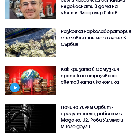
недокоснати в дома на
убития Владимир Янков
Разкриха нарколаборатория
с половин тон марихуана в
Сърбия
Как кризата в Ормузкия
проток се отразява на
световната икономика
Почина Уилям Орбит -
продуцентът, работил с
Мадона, U2, Роби Уилямс и
много други