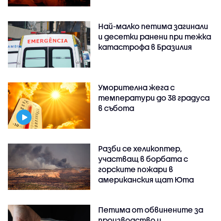
Най-малко петима загинали
и десетки ранени при тежка
катастрофа в Бразилия
Уморителна жега с
температури до 38 градуса
в събота
Разби се хеликоптер,
участващ в борбата с
горските пожари в
американския щат Юта
Петима от обвинените за
производство и