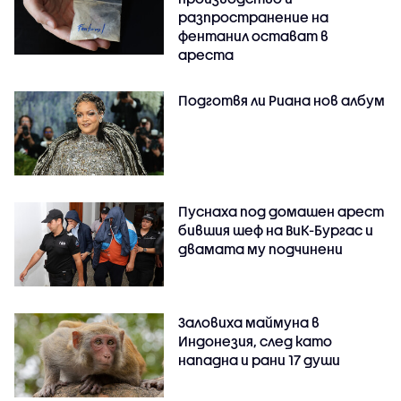
разпространение на
фентанил остават в
ареста
Подготвя ли Риана нов албум
Пуснаха под домашен арест
бившия шеф на ВиК-Бургас и
двамата му подчинени
Заловиха маймуна в
Индонезия, след като
нападна и рани 17 души