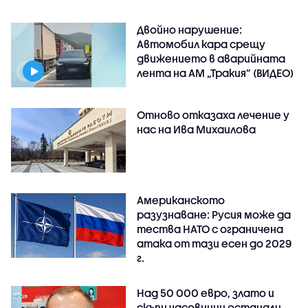
Двойно нарушение:
Автомобил кара срещу
движението в аварийната
лента на АМ „Тракия” (ВИДЕО)
Отново отказаха лечение у
нас на Ива Михаилова
Американското
разузнаване: Русия може да
тества НАТО с ограничена
атака от тази есен до 2029
г.
Над 50 000 евро, злато и
скъпи часовници останали