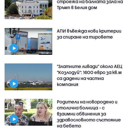
строежа на балната зала на
Тръмп в Белия дом
АПИ въвежда нови критерии
за спиране на тировете
"Златните ливади" около АЕЦ
"Козлодуй": 1600 евро за кв.м
са дадени на частна
компания
Родители на новородено и
столична болница – с
взаимни обвинения за
здравословното състояние
на бебето