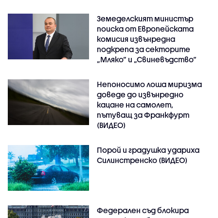
Земеделският министър
поиска от Европейската
комисия извънредна
подкрепа за секторите
„Мляко“ и „Свиневъдство“
Непоносимо лоша миризма
доведе до извънредно
кацане на самолет,
пътуващ за Франкфурт
(ВИДЕО)
Порой и градушка удариха
Силинстренско (ВИДЕО)
Федерален съд блокира