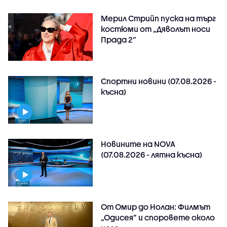
Мерил Стрийп пуска на търг
костюми от „Дяволът носи
Прада 2“
Спортни новини (07.08.2026 -
късна)
Новините на NOVA
(07.08.2026 - лятна късна)
От Омир до Нолан: Филмът
„Одисея” и споровете около