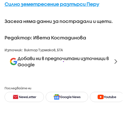
Силно земетресение разтърси Перу
Засега няма данни за пострадали и щети.
Редактор: Ивета Костадинова
Източник:
Виктор Турмаков, БТА
Добави ни в предпочитани източници в
Google
Последвайте ни
NewsLetter
Google News
Youtube