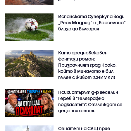
Испанската Суперкупа води
„Реал Мадрид“ и „Барселона“
близо до България
Като средновековен
фентъзи роман:
Призрачният град Крако,
който в миналото е бил
пълен с живот (СНИМКИ)
Психиатърът д-р Веселин
Герев в "Телеграфно
подкастът": Отглеждат се
деца психопати
Сенатът на САЩ прие