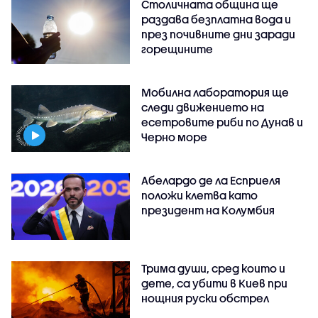
Столичната община ще
раздава безплатна вода и
през почивните дни заради
горещините
Мобилна лаборатория ще
следи движението на
есетровите риби по Дунав и
Черно море
Абелардо де ла Есприеля
положи клетва като
президент на Колумбия
Трима души, сред които и
дете, са убити в Киев при
нощния руски обстрел