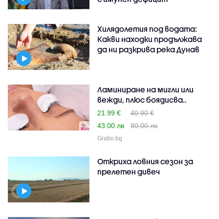
Хилядолетия под водата:
Какви находки продължава
да ни разкрива река Дунав
Ламиниране на мигли или
вежди, плюс боядисва..
21.99 €
40.90 €
43.00 лв
80.00 лв
Grabo.bg
Откриха ловния сезон за
прелетен дивеч