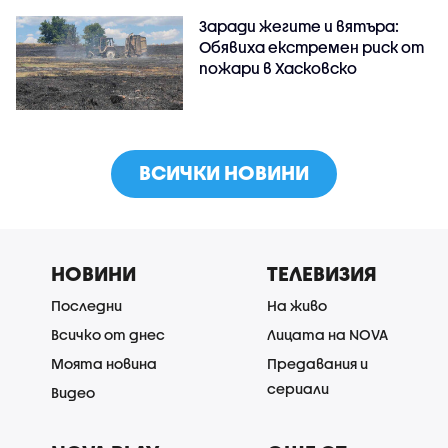
Заради жегите и вятъра:
Обявиха екстремен риск от
пожари в Хасковско
ВСИЧКИ НОВИНИ
НОВИНИ
ТЕЛЕВИЗИЯ
Последни
На живо
Всичко от днес
Лицата на NOVA
Моята новина
Предавания и
сериали
Видео