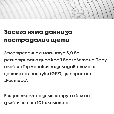
Засега няма данни за
пострадали и щети
Земетресение с магнитуд 5,9 бе
регистрирано днес край бреговете на Перу,
съобщи Германският изследователски
център по геонауки (GFZ), цитиран от
„Ройтерс”.
Епицентърът на земния трус е бил на
дълбочина от 10 километра.