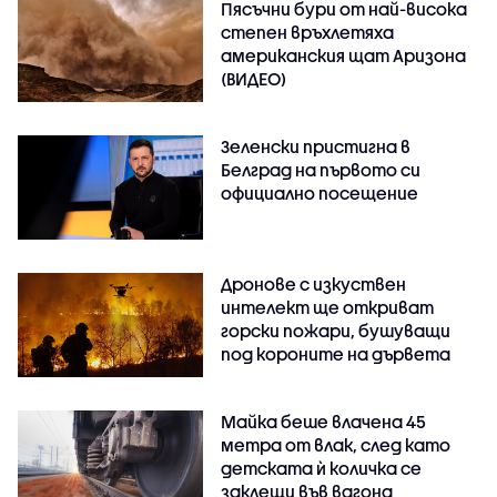
Пясъчни бури от най-висока
степен връхлетяха
американския щат Аризона
(ВИДЕО)
Зеленски пристигна в
Белград на първото си
официално посещение
Дронове с изкуствен
интелект ще откриват
горски пожари, бушуващи
под короните на дървета
Майка беше влачена 45
метра от влак, след като
детската ѝ количка се
заклещи във вагона