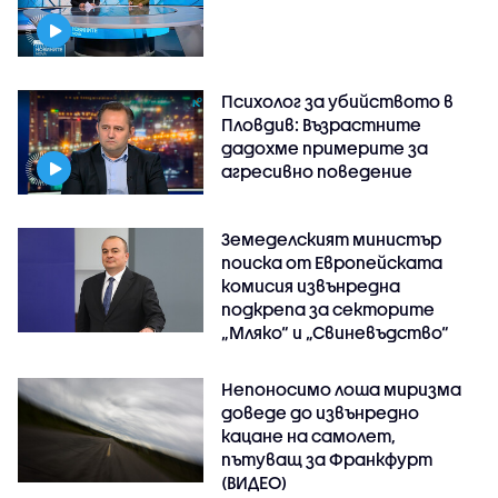
Психолог за убийството в
Пловдив: Възрастните
дадохме примерите за
агресивно поведение
Земеделският министър
поиска от Европейската
комисия извънредна
подкрепа за секторите
„Мляко“ и „Свиневъдство“
Непоносимо лоша миризма
доведе до извънредно
кацане на самолет,
пътуващ за Франкфурт
(ВИДЕО)