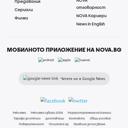
NOVA
Предавания
отговорност
Сериали
NOVA Кариери
Филми
News in English
МОБИЛНОТО ПРИЛОЖЕНИЕ НА NOVA.BG
Четете ни в Google News
Реклама
Реклама избори 2026
Разпространение на канали
Тарифа за откъси
Доставчици
Контакти
Общи условия
Поверителност
Политика ЛД
Правила за ползване