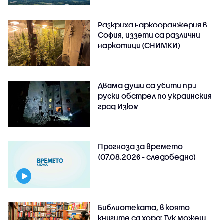
Разкриха наркооранжерия в
София, иззети са различни
наркотици (СНИМКИ)
Двама души са убити при
руски обстрeл по украинския
град Изюм
Прогноза за времето
(07.08.2026 - следобедна)
Библиотеката, в която
книгите са хора: Тук можеш