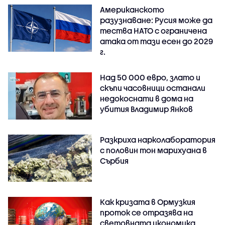
Американското
разузнаване: Русия може да
тества НАТО с ограничена
атака от тази есен до 2029
г.
Над 50 000 евро, злато и
скъпи часовници останали
недокоснати в дома на
убития Владимир Янков
Разкриха нарколаборатория
с половин тон марихуана в
Сърбия
Как кризата в Ормузкия
проток се отразява на
световната икономика