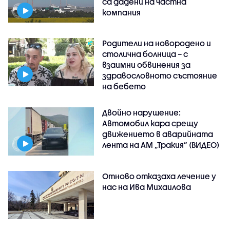
са дадени на частна
компания
Родители на новородено и
столична болница – с
взаимни обвинения за
здравословното състояние
на бебето
Двойно нарушение:
Автомобил кара срещу
движението в аварийната
лента на АМ „Тракия” (ВИДЕО)
Отново отказаха лечение у
нас на Ива Михаилова