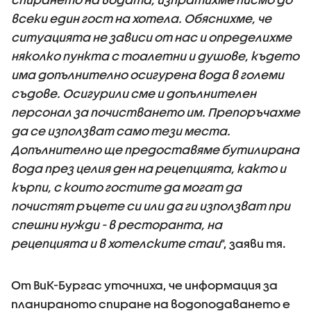
всеки един гост на хотела. Обяснихме, че
ситуацията не зависи от нас и определихме
няколко пункта с тоалетни и душове, където
има допълнително осигурена вода в големи
съдове. Осигурили сме и допълнителен
персонал за почистването им. Препоръчахме
да се използват само тези места.
Допълнително ще предоставяме бутилирана
вода през целия ден на рецепцията, както и
кърпи, с които гостите да могат да
почистят ръцете си или да ги използват при
спешни нужди - в ресторанта, на
рецепцията и в хотелските стаи
", заяви тя.
От ВиК-Бургас уточниха, че информация за
планираното спиране на водоподаването е