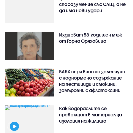
споразумение със САЩ, а не
да има нови удари
Издирват 58-годишен мъж
от Горна Оряховица
БАБХ спря внос на зеленчуци
с наднормено съдържание
на пестициди и смокини,
замърсени с афлатоксини
Как водораслите се
превръщат в материал за
изолация на жилища