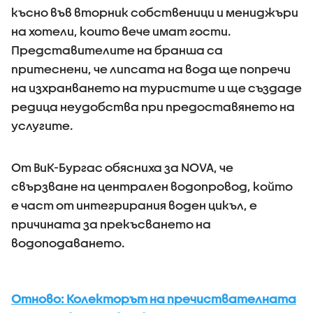
късно във вторник собственици и мениджъри
на хотели, които вече имат гости.
Представителите на бранша са
притеснени, че липсата на вода ще попречи
на изхранването на туристите и ще създаде
редица неудобства при предоставянето на
услугите.
От ВиК-Бургас обясниха за NOVA, че
свързване на централен водопровод, който
е част от интегрирания воден цикъл, е
причината за прекъсването на
водоподаването.
Отново: Колекторът на пречиствателната