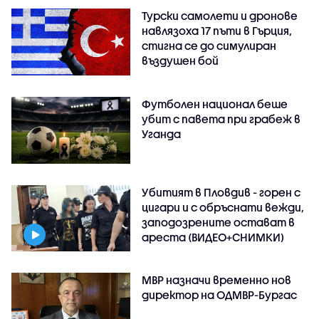
Турски самолети и дронове
навлязоха 17 пъти в Гърция,
стигна се до симулиран
въздушен бой
Футболен национал беше
убит с павета при грабеж в
Уганда
Убитият в Пловдив - горен с
цигари и с обръснати вежди,
заподозрените остават в
ареста (ВИДЕО+СНИМКИ)
МВР назначи временно нов
директор на ОДМВР-Бургас