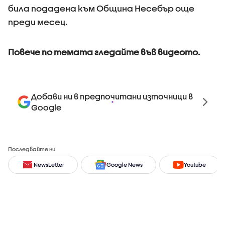
била подадена към Община Несебър още
преди месец.
Повече по темата гледайте във видеото.
Добави ни в предпочитани източници в
Google
Последвайте ни
NewsLetter
Google News
Youtube