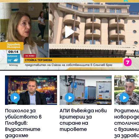
Психолог за
АПИ въвежда нови
Родители
убийството в
критерии за
новороде
Пловдив:
спиране на
столична
Възрастните
тировете
с взаимни
дадохме
за здрав