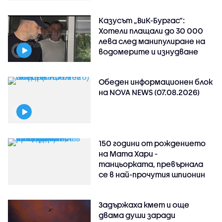
Казусът „ВиК-Бургас“:
Хотели плащали до 30 000
лева след манипулиране на
водомерите и изнудване
Обеден информационен блок
на NOVA NEWS (07.08.2026)
150 години от рождението
на Мата Хари -
танцьорката, превърнала
се в най-прочутия шпионин
Задържаха кмет и още
двама души заради