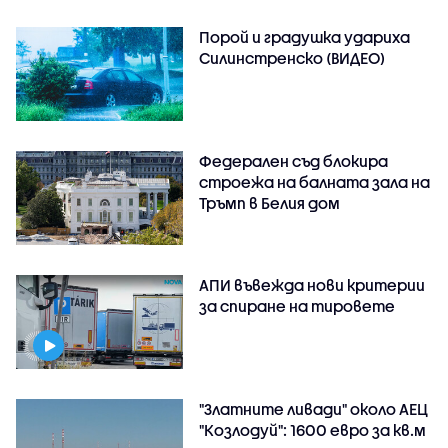
Порой и градушка удариха
Силинстренско (ВИДЕО)
Федерален съд блокира
строежа на балната зала на
Тръмп в Белия дом
АПИ въвежда нови критерии
за спиране на тировете
"Златните ливади" около АЕЦ
"Козлодуй": 1600 евро за кв.м