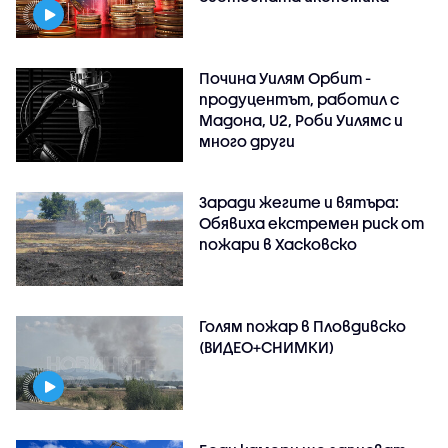
Почина Уилям Орбит -
продуцентът, работил с
Мадона, U2, Роби Уилямс и
много други
Заради жегите и вятъра:
Обявиха екстремен риск от
пожари в Хасковско
Голям пожар в Пловдивско
(ВИДЕО+СНИМКИ)