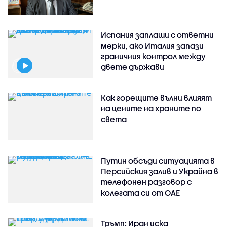
Испания заплаши с ответни
мерки, ако Италия запази
граничния контрол между
двете държави
Как горещите вълни влияят
на цените на храните по
света
Путин обсъди ситуацията в
Персийския залив и Украйна в
телефонен разговор с
колегата си от ОАЕ
Тръмп: Иран иска