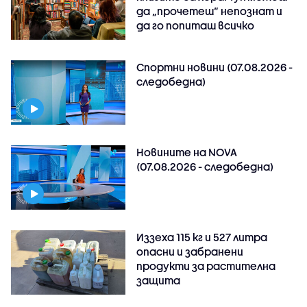
да „прочетеш“ непознат и
да го попиташ всичко
Спортни новини (07.08.2026 -
следобедна)
Новините на NOVA
(07.08.2026 - следобедна)
Иззеха 115 кг и 527 литра
опасни и забранени
продукти за растителна
защита