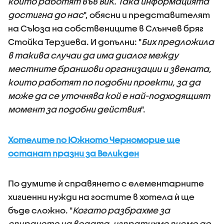
които работят във ВиК. Така информацията
достигна до нас
", обясни и представителят
на Съюза на собствениците в Слънчев бряг
Стойка Терзиева. И допълни: "
Бих предложила
в такива случаи да има диалог между
местните браншови организации и звената,
които работят по подобни проекти, за да
може да се уточнява кой е най-подходящият
момент за подобни действия
".
Хотелите по Южното Черноморие ще
останат празни за Великден
По думите ѝ справянето с елементарните
хигиенни нужди на гостите в хотела ѝ ще
бъде сложно. "
Когато разбрахме за
спирането на водата, изпратихме писмо до