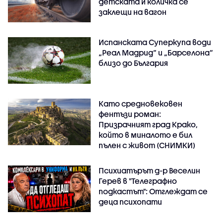
детската ѝ количка се
заклещи на вагон
Испанската Суперкупа води
„Реал Мадрид“ и „Барселона“
близо до България
Като средновековен
фентъзи роман:
Призрачният град Крако,
който в миналото е бил
пълен с живот (СНИМКИ)
Психиатърът д-р Веселин
Герев в "Телеграфно
подкастът": Отглеждат се
деца психопати