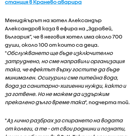
станция в Кранево аварира
Мениджърът на хотел Александър
Александров каза в ефира на „Здравей,
България”, че в неговия хотел има около 700
души, около 100 от които са деца.
"
Обслужването ще бъде изключително
затруднено, но сме направили организация
така, че ефектът върху гостите да бъде
минимален. Осигурили сме питейна вода,
вода за санитарно-хигиенни нужди, както и
за готвене. Но не можем да издържим
прекалено дълго време така
", подчерта той.
"
Аз лично разбрах за спирането на водата
от колеги, а те - от свои роднини и познати,