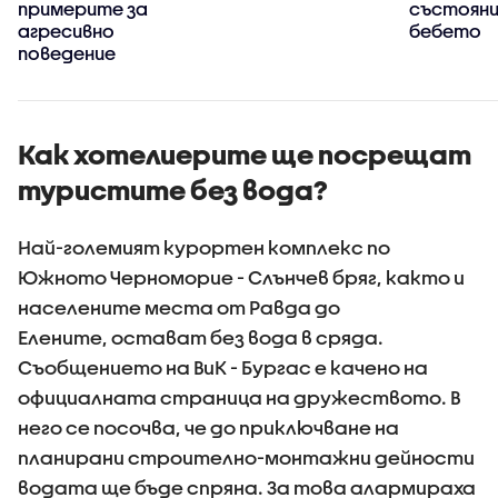
примерите за
състояни
агресивно
бебето
поведение
Как хотелиерите ще посрещат
туристите без вода?
Най-големият курортен комплекс по
Южното Черноморие - Слънчев бряг, както и
населените места от Равда до
Елените, остават без вода в сряда.
Съобщението на ВиК - Бургас е качено на
официалната страница на дружеството. В
него се посочва, че до приключване на
планирани строително-монтажни дейности
водата ще бъде спряна. За това алармираха