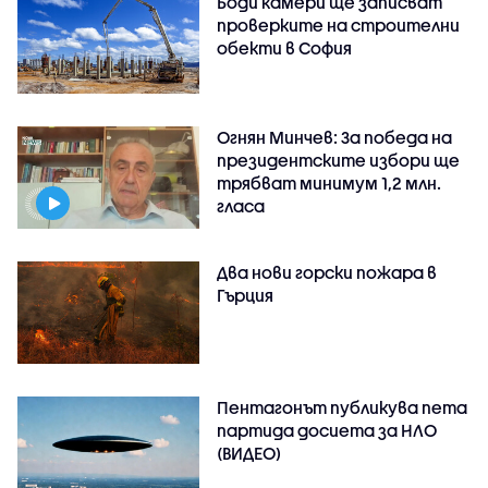
Боди камери ще записват
проверките на строителни
обекти в София
Огнян Минчев: За победа на
президентските избори ще
трябват минимум 1,2 млн.
гласа
Два нови горски пожара в
Гърция
Пентагонът публикува пета
партида досиета за НЛО
(ВИДЕО)