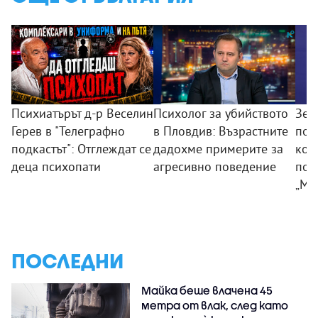
Психиатърът д-р Веселин
Психолог за убийството
Зем
Герев в "Телеграфно
в Пловдив: Възрастните
пои
подкастът": Отглеждат се
дадохме примерите за
ком
деца психопати
агресивно поведение
под
„Мл
ПОСЛЕДНИ
Майка беше влачена 45
метра от влак, след като