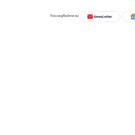
Последвайте ни
NewsLetter