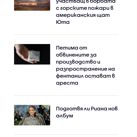
участващ в борбата
с горските пожари в
американския щат
Instagram
Facebook
Юта
Петима от
обвинените за
производство и
разпространение на
фентанил остават в
ареста
Подготвя ли Риана нов
албум