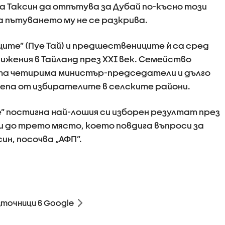
а Таксин да отпътува за Дубай по-късно този
а пътуването му не се разкрива.
ите” (Пуе Тай) и предшествениците ѝ са сред
ижения в Тайланд през XXI век. Семейство
та четирима министър-председатели и дълго
репа от избирателите в селските райони.
” постигна най-лошия си изборен резултат през
и до трето място, което повдига въпроси за
н, посочва „АФП”.
зточници в Google