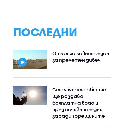
ПОСЛЕДНИ
Откриха ловния сезон
за прелетен дивеч
Столичната община
ще раздава
безплатна вода и
през почивните дни
заради горещините