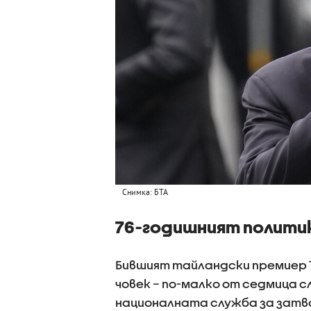
Снимка: БТА
76-годишният политик
Бившият тайландски премиер 
човек – по-малко от седмица с
националната служба за затво