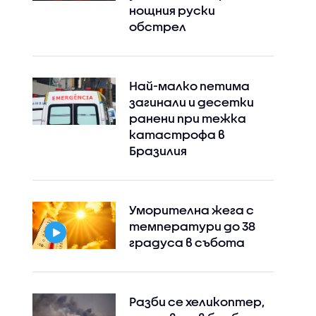
нощния руски
обстрел
Най-малко петима
загинали и десетки
ранени при тежка
катастрофа в
Бразилия
Уморителна жега с
температури до 38
градуса в събота
Разби се хеликоптер,