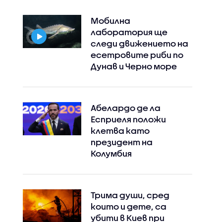
Мобилна
лаборатория ще
следи движението на
есетровите риби по
Дунав и Черно море
Абелардо де ла
Есприеля положи
клетва като
президент на
Колумбия
Трима души, сред
които и дете, са
убити в Киев при