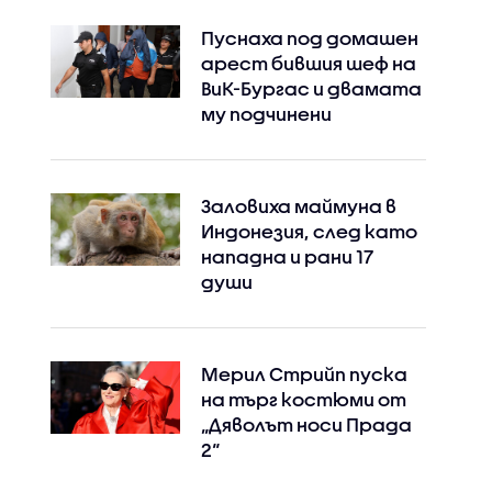
Пуснаха под домашен
арест бившия шеф на
ВиК-Бургас и двамата
му подчинени
Заловиха маймуна в
Индонезия, след като
нападна и рани 17
души
Мерил Стрийп пуска
на търг костюми от
„Дяволът носи Прада
2“