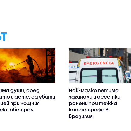
ЪТ
има души, сред
Най-малко петима
ито и дете, са убити
загинали и десетки
Киев при нощния
ранени при тежка
ски обстрел
катастрофа в
Бразилия