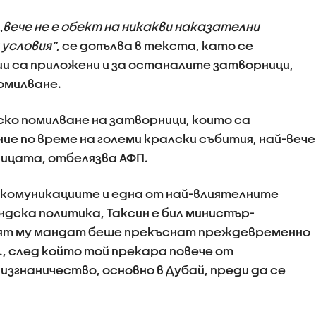
„
вече не е обект на никакви наказателни
 условия”
, се допълва в текста, като се
и са приложени и за останалите затворници,
омилване.
ско помилване на затворници, които са
е по време на големи кралски събития, най-вече
лицата, отбелязва АФП.
комуникациите и една от най-влиятелните
дска политика, Таксин е бил министър-
ият му мандат беше прекъснат преждевременно
., след който той прекара повече от
згнаничество, основно в Дубай, преди да се