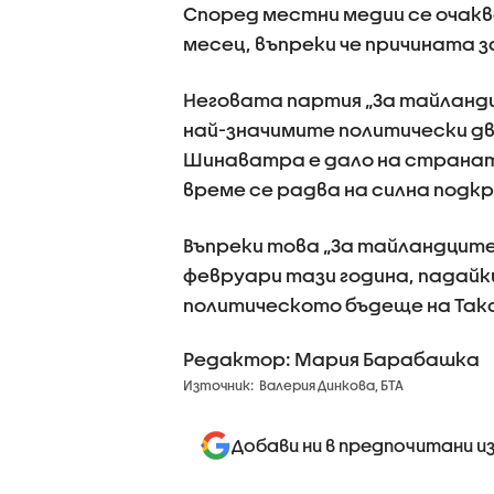
Според местни медии се очакв
месец, въпреки че причината з
Неговата партия „За тайландц
най-значимите политически дв
Шинаватра е дало на страна
време се радва на силна подк
Въпреки това „За тайландците
февруари тази година, падайк
политическото бъдеще на Такси
Редактор: Мария Барабашка
Източник:
Валерия Динкова, БТА
Добави ни в предпочитани и