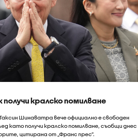
 получи кралско помилване
Таксин Шинаватра вече официално е свободен
лед като получи кралско помилване, съобщи днес
рите, цитирана от „Франс прес”.