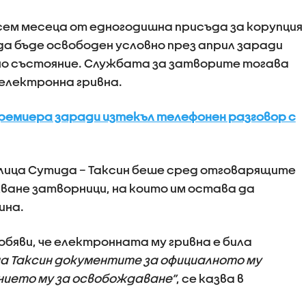
сем месеца от едногодишна присъда за корупция
да бъде освободен условно през април заради
но състояние. Службата за затворите тогава
 електронна гривна.
ремиера заради изтекъл телефонен разговор с
ралица Сутида – Таксин беше сред отговарящите
лване затворници, на които им остава да
ина.
бяви, че електронната му гривна е била
а Таксин документите за официалното му
ието му за освобождаване”
, се казва в