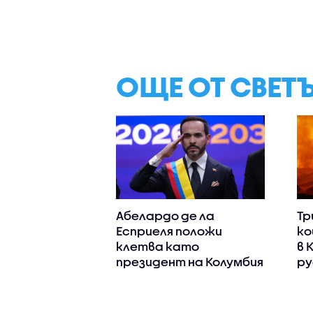
ОЩЕ ОТ СВЕТ
Абелардо де ла
Тр
Есприеля положи
ко
клетва като
в 
президент на Колумбия
ру