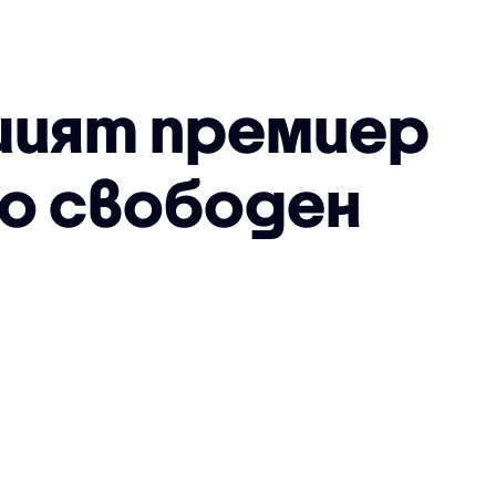
шият премиер
но свободен