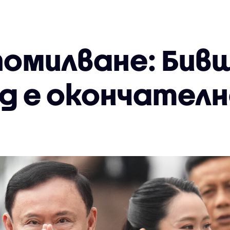
помилване: Бив
нд е окончател