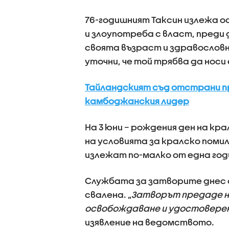
76-годишният Таксин излежа о
и злоупотреба с власт, преди 
своята възраст и здравослов
уточни, че той трябва да носи
Тайландският съд отстрани п
камбоджанския лидер
На 3 юни – рождения ден на к
на условията за кралско поми
излежат по-малко от една год
Службата за затворите днес о
свалена. „
Затворът предаде н
освобождаване и удостоверен
изявление на ведомството.