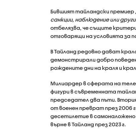
Бившият тайландски премиер 
санкции, наблюдение или други
отбелязва, че същите критери
отговарящи на условията за п
В Тайланд редовно дават крал
демонстрирали добро поведени
рождените дни на краля и кра
Милиардер в сферата на теле
фигури в съвременната тайлан
председател два пъти. Втор
от военен преврат през 2006 г
десетилетие в самоналожено и
върне в Тайланд през 2023 г.