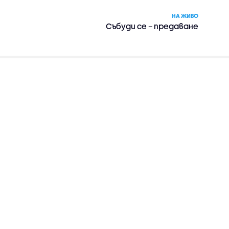
НА ЖИВО
Събуди се – предаване