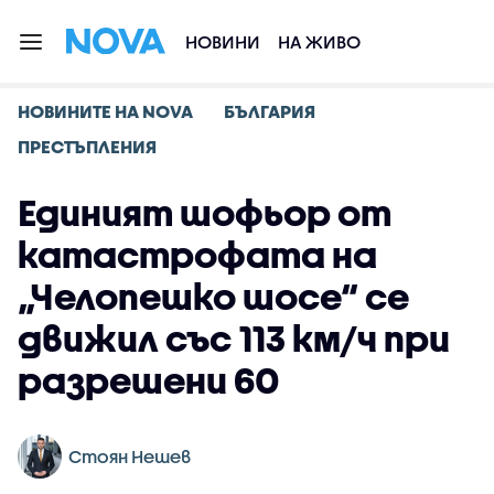
НОВИНИ
НА ЖИВО
НОВИНИТЕ НА NOVA
БЪЛГАРИЯ
ПРЕСТЪПЛЕНИЯ
Единият шофьор от
катастрофата на
„Челопешко шосе“ се
движил със 113 км/ч при
разрешени 60
Стоян Нешев