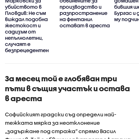
Марковски за
обвинените за
домашен
убийството в
производство и
бившия ше
Пловдив: Не съм
разпространение
Бургас и
виждал подобна
на фентанил
му подчи
жестокост и
остават в ареста
садизъм от
непълнолетни,
случаят е
безпрецедентен
За месец той е глобяван три
пъти в същия участък и остава
в ареста
Софийският градски съд определи най-
тежката мярка за неотклонение
„задържане под стража” спрямо Васил