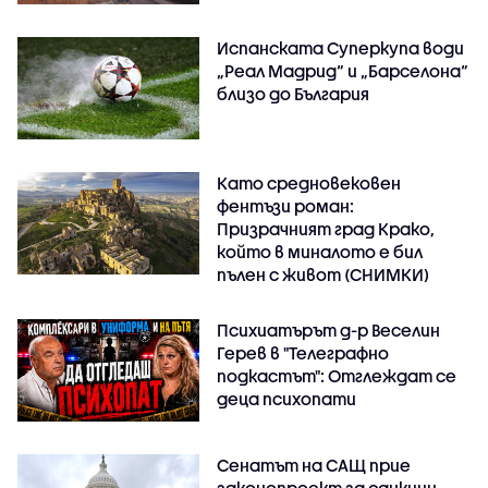
Испанската Суперкупа води
„Реал Мадрид“ и „Барселона“
близо до България
Като средновековен
фентъзи роман:
Призрачният град Крако,
който в миналото е бил
пълен с живот (СНИМКИ)
Психиатърът д-р Веселин
Герев в "Телеграфно
подкастът": Отглеждат се
деца психопати
Сенатът на САЩ прие