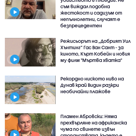
убийството в Пловдив: Не
съм виждал подобна
жестокост и садизъм от
непълнолетни, случаят е
безпрецедентен
Режисьорът на „Добрият Уил
Хънтинг“ Гас Ван Сант - за
киното, Кърт Кобейн и новия
му филм "Мъртва хватка"
Рекордно ниското ниво на
Дунав край Видин разкри
необичайни плажове
Пламен Абровски: Няма
прехвърляне на африканска
чума по свинете извън
стопанствата, където е