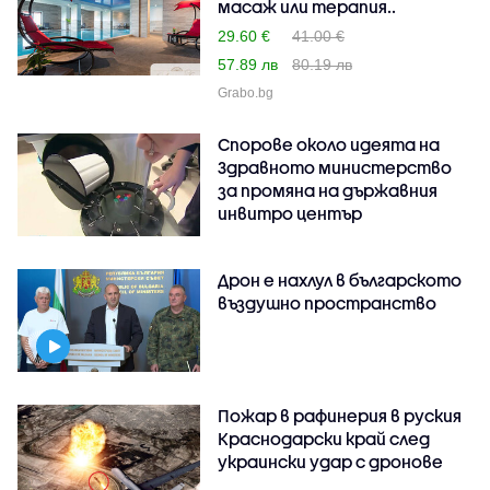
масаж или терапия..
29.60 €
41.00 €
57.89 лв
80.19 лв
Grabo.bg
Спорове около идеята на
Здравното министерство
за промяна на държавния
инвитро център
Дрон е нахлул в българското
въздушно пространство
Пожар в рафинерия в руския
Краснодарски край след
украински удар с дронове