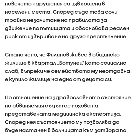
повечето нарушения са извършени в
населени места. Според съда това сочи
трайно незачитане на правилата за
движение по пътищата и обосновава реален
риск от извършване на друго престъпление.
Стана ясно, че Филипов живее в общинско
жилище в квартал „Ботунец" като социално
слаб, въпреки че семейството му неотдавна
е купило жилище на едно от децата си.
По отношение на здравословното състояние
на обвиняемия съдът се позова на
представената медицинска експертиза.
Според нея състоянието му позволява да
бъде настанен в болницата към затвора по