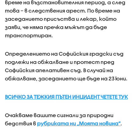
време на възстановителния период, а след
това – в следствения арест. По време на
заседанието присъства и лекар, който
заяви, че няма пречка мъжът да бъде
транспортиран.
Определението на Софийския градски съд
подлежи на обжалване и протест пред
Софийския апелативен съд. В случай на
обжалване, заседанието ще бъде на 23 юни.
ВСИЧКО ЗА ТЕЖКИЯ ПЪТЕН ИНЦИДЕНТ ЧЕТЕТЕ ТУК
Очакваме вашите сигнали за природни
бедствия в
рубриката ни „Моята новина”
.