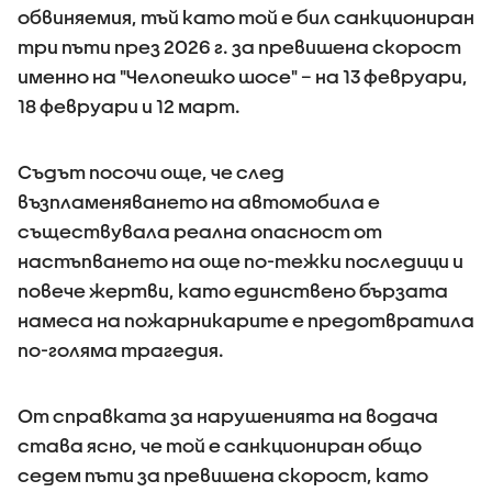
обвиняемия, тъй като той е бил санкциониран
три пъти през 2026 г. за превишена скорост
именно на "Челопешко шосе" – на 13 февруари,
18 февруари и 12 март.
Съдът посочи още, че след
възпламеняването на автомобила е
съществувала реална опасност от
настъпването на още по-тежки последици и
повече жертви, като единствено бързата
намеса на пожарникарите е предотвратила
по-голяма трагедия.
От справката за нарушенията на водача
става ясно, че той е санкциониран общо
седем пъти за превишена скорост, като