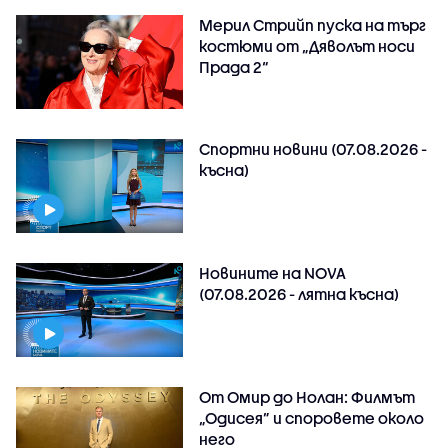
Мерил Стрийп пуска на търг
костюми от „Дяволът носи
Прада 2“
Спортни новини (07.08.2026 -
късна)
Новините на NOVA
(07.08.2026 - лятна късна)
От Омир до Нолан: Филмът
„Одисея” и споровете около
него