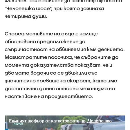
Филипов. Tой е обвинен за катастрофата на
"Челопешко шосе", при която загинаха
четирима души.
Според мотивите на съда е налице
обосновано предположение за
съпричастност на обвиняемия към деянието.
Магистратите посочиха, че събраните до
момента доказателства показват, че и
двамата водачи са се движили със
значително превишена скорост, като има
достатъчно данни относно механизма на
настъпване на произшествието.