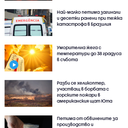
Най-малко петима загинали
и десетки ранени при тежка
катастрофа в Бразилия
Уморителна жега с
температури до 38 градуса
в събота
Разби се хеликоптер,
участващ в борбата с
горските пожари в
американския щат Юта
Петима от обвинените за
производство и