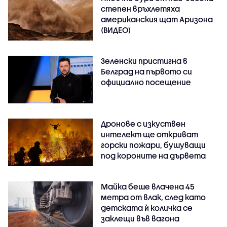
степен връхлетяха
американския щат Аризона
(ВИДЕО)
Зеленски пристигна в
Белград на първото си
официално посещение
Дронове с изкуствен
интелект ще откриват
горски пожари, бушуващи
под короните на дървета
Майка беше влачена 45
метра от влак, след като
детската ѝ количка се
заклещи във вагона