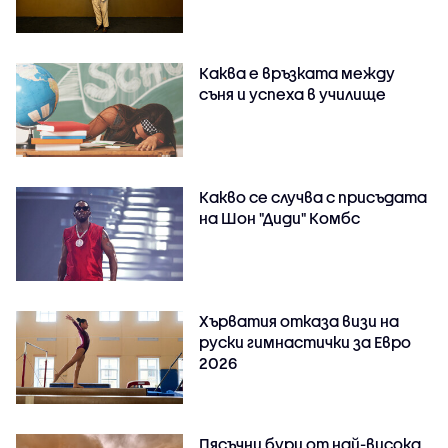
Каква е връзката между
съня и успеха в училище
Какво се случва с присъдата
на Шон "Диди" Комбс
Хърватия отказа визи на
руски гимнастички за Евро
2026
Пясъчни бури от най-висока