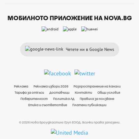
МОБИЛНОТО ПРИЛОЖЕНИЕ НА NOVA.BG
Четете ни в Google News
Реклама
Реклама избори 2026
Разпространение на канали
Тарифа за откъси
Доставчици
Контакти
Общи условия
Поверителност
Политика ЛД
Правила за ползване
Етика и съответствие
Платени публикации
© 2026 Нова Броудкастинг Груп ЕООД. Всички права запазени.