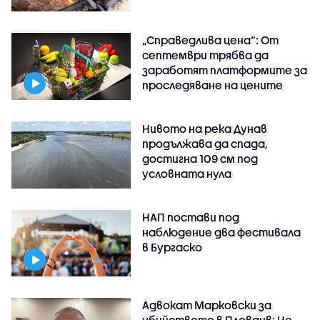
„Справедлива цена“: От
септември трябва да
заработят платформите за
проследяване на цените
Нивото на река Дунав
продължава да спада,
достигна 109 см под
условната нула
НАП постави под
наблюдение два фестивала
в Бургаско
Адвокат Марковски за