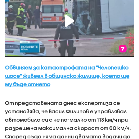
Обвиняем за катастрофата на "Челопешко
шосе" живеел в общинско жилище, което ще
му бъде отнето
От представената днес експертиза се
установява, че Васил Филипов е управлявал
автомобила си с не по-малко от 113 км/ч при
разрешена максимална скорост от 60 км/ч.
Според съда няма данни двамата водачи да