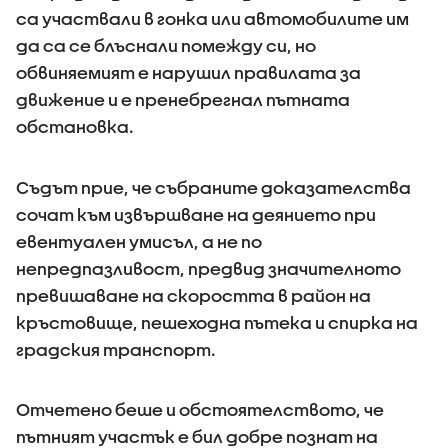
са участвали в гонка или автомобилите им
да са се блъснали помежду си, но
обвиняемият е нарушил правилата за
движение и е пренебрегнал пътната
обстановка.
Съдът прие, че събраните доказателства
сочат към извършване на деянието при
евентуален умисъл, а не по
непредпазливост, предвид значителното
превишаване на скоростта в район на
кръстовище, пешеходна пътека и спирка на
градския транспорт.
Отчетено беше и обстоятелството, че
пътният участък е бил добре познат на