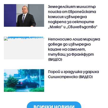
Земеделският министър
поиска от Европейската
комисия извънредна
подкрепа за секторите
„Мляко“ и „Свиневъдство“
Непоносимо лоша миризма
доведе до извънредно
кацане на самолет,
пътуващ за Франкфурт
(ВИДЕО)
Порой и градушка удариха
Силинстренско (ВИДЕО)
ВСИЧКИ НОВИНИ