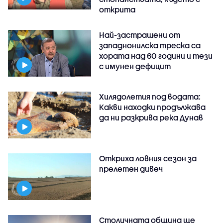
открита
Най-застрашени от
западнонилска треска са
хората над 60 години и тези
с имунен дефицит
Хилядолетия под водата:
Какви находки продължава
да ни разкрива река Дунав
Откриха ловния сезон за
прелетен дивеч
Столичната община ще