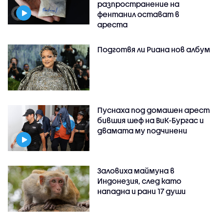
разпространение на
фентанил остават в
ареста
Подготвя ли Риана нов албум
Пуснаха под домашен арест
бившия шеф на ВиК-Бургас и
двамата му подчинени
Заловиха маймуна в
Индонезия, след като
нападна и рани 17 души