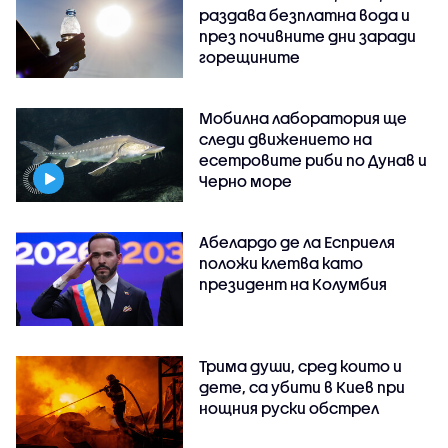
раздава безплатна вода и
през почивните дни заради
горещините
Мобилна лаборатория ще
следи движението на
есетровите риби по Дунав и
Черно море
Абелардо де ла Есприеля
положи клетва като
президент на Колумбия
Трима души, сред които и
дете, са убити в Киев при
нощния руски обстрел