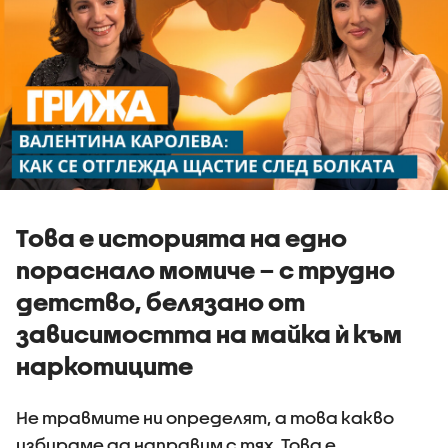
Това е историята на едно
пораснало момиче – с трудно
детство, белязано от
зависимостта на майка ѝ към
наркотиците
Не травмите ни определят, а това какво
избираме да направим с тях. Това е