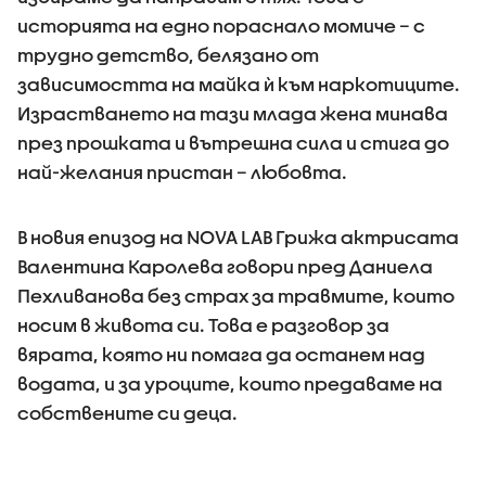
историята на едно пораснало момиче – с
трудно детство, белязано от
зависимостта на майка ѝ към наркотиците.
Израстването на тази млада жена минава
през прошката и вътрешна сила и стига до
най-желания пристан – любовта.
В новия епизод на NOVA LAB Грижа актрисата
Валентина Каролева говори пред Даниела
Пехливанова без страх за травмите, които
носим в живота си. Това е разговор за
вярата, която ни помага да останем над
водата, и за уроците, които предаваме на
собствените си деца.