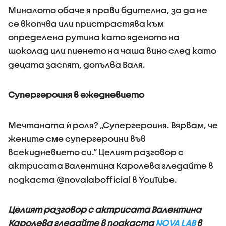
Миналото обаче я прави бдителна, за да не
се вкопчва или пристрастява към
определена рутина като яденото на
шоколад или пиенето на чаша вино след като
децата заспят, допълва Валя.
Супергероиня в ежедневието
Мечтаната ѝ роля? „Супергероиня. Вярвам, че
жените сме супергероини във
всекидневието си.“ Целият разговор с
актрисата Валентина Каролева гледайте в
подкаста @novalabofficial в YouTube.
Целият разговор с актрисата Валентина
Каролева гледайте в подкаста
NOVA LAB
в