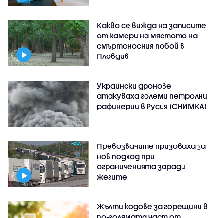
Какво се вижда на записите
от камери на мястото на
смъртоносния побой в
Пловдив
Украински дронове
атакуваха големи петролни
рафинерии в Русия (СНИМКА)
Превозвачите призоваха за
нов подход при
ограниченията заради
жегите
Жълти кодове за горещини в
по-голямата част от