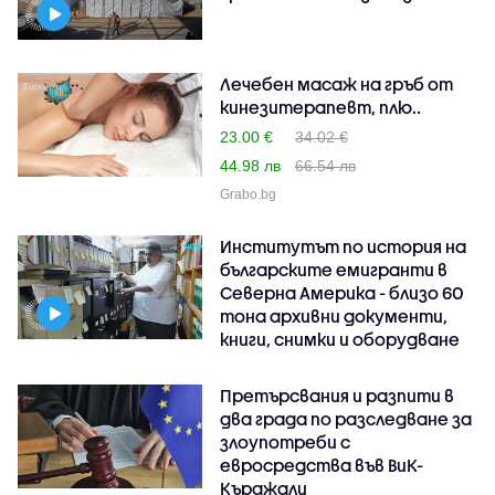
Лечебен масаж на гръб от
кинезитерапевт, плю..
23.00 €
34.02 €
44.98 лв
66.54 лв
Grabo.bg
Институтът по история на
българските емигранти в
Северна Америка - близо 60
тона архивни документи,
книги, снимки и оборудване
Претърсвания и разпити в
два града по разследване за
злоупотреби с
евросредства във ВиК-
Кърджали