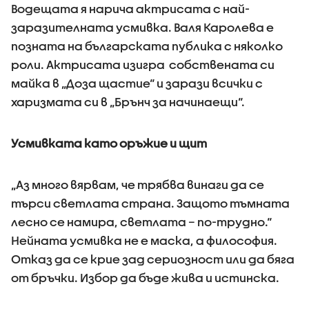
Водещата я нарича актрисата с най-
заразителната усмивка. Валя Каролева е
позната на българската публика с няколко
роли. Актрисата изигра собствената си
майка в „Доза щастие“ и зарази всички с
харизмата си в „Брънч за начинаещи“.
Усмивката като оръжие и щит
„Аз много вярвам, че трябва винаги да се
търси светлата страна. Защото тъмната
лесно се намира, светлата – по-трудно.“
Нейната усмивка не е маска, а философия.
Отказ да се крие зад сериозност или да бяга
от бръчки. Избор да бъде жива и истинска.