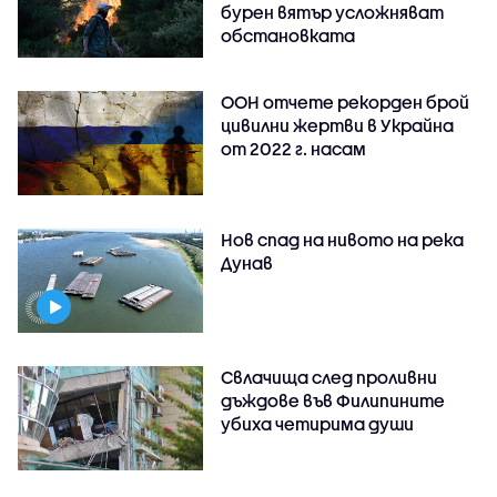
бурен вятър усложняват
обстановката
ООН отчете рекорден брой
цивилни жертви в Украйна
от 2022 г. насам
Нов спад на нивото на река
Дунав
Свлачища след проливни
дъждове във Филипините
убиха четирима души