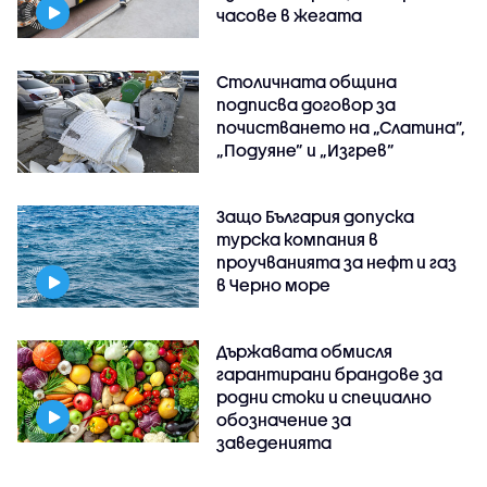
часове в жегата
Столичната община
подписва договор за
почистването на „Слатина”,
„Подуяне” и „Изгрев”
Защо България допуска
турска компания в
проучванията за нефт и газ
в Черно море
Държавата обмисля
гарантирани брандове за
родни стоки и специално
обозначение за
заведенията