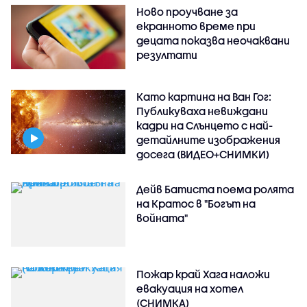
Ново проучване за
екранното време при
децата показва неочаквани
резултати
Като картина на Ван Гог:
Публикуваха невиждани
кадри на Слънцето с най-
детайлните изображения
досега (ВИДЕО+СНИМКИ)
Дейв Батиста поема ролята
на Кратос в "Богът на
войната"
Пожар край Хага наложи
евакуация на хотел
(СНИМКА)