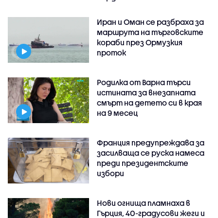
Иран и Оман се разбраха за
маршрута на търговските
кораби през Ормузкия
проток
Родилка от Варна търси
истината за внезапната
смърт на детето си в края
на 9 месец
Франция предупреждава за
засилваща се руска намеса
преди президентските
избори
Нови огнища пламнаха в
Гърция, 40-градусови жеги и