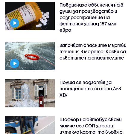
Повдигнаха обвинения на 8
души за производство и
разпространение на
фентанил за над 157 млн.
евро
Започват опасните мъртви
течения в морето: Какви са
съветите на спасителите
Полша се подготвя за
посещението на папа Лъв
XIV
Шофьор на автобус свали
момче със СОП заради
изтекла карта, то вървя с