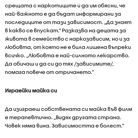
срещата с наркотиците и да им обясни, че
най-важното е да бъдат информирани за
последиците от тази зависимост. „Да знаят
в какво се впускат.“ Разказва на децата за
живота в семейство с наркозависим, но и за
любовта, от която не е била лишена въпреки
всичко. „Любовта е най-силното лекарство.
Да обичаш и да си до тях /зависимите/,
помага повече от отричането.“
Играейки майка си
Да изиграеш собствената си майка във филм
е терапевтично. „Видях другата страна.
Човек няма вина. Зависимостта е болест.“