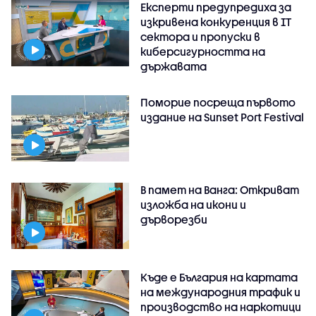
Експерти предупредиха за
изкривена конкуренция в IT
сектора и пропуски в
киберсигурността на
държавата
Поморие посреща първото
издание на Sunset Port Festival
В памет на Ванга: Откриват
изложба на икони и
дърворезби
Къде е България на картата
на международния трафик и
производство на наркотици