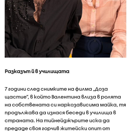
Разказът й в училищата
7 години след снимките на филма „Доза
щастие”, в който Валентина влиза в ролята
на собствената си наркозависима майка, тя
продължава да изнася беседи в училища в
страната. На тийнейджърите иска да
предаде своя горчив житейски опит от