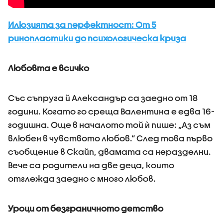
Илюзията за перфектност: От 5
ринопластики до психологическа криза
Любовта е всичко
Със съпруга й Александър са заедно от 18
години. Когато го среща Валентина е едва 16-
годишна. Още в началото той ѝ пише: „Аз съм
влюбен в чувството любов.“ След това първо
съобщение в Скайп, двамата са неразделни.
Вече са родители на две деца, които
отглежда заедно с много любов.
Уроци от безграничното детство