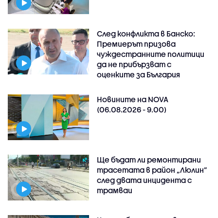
След конфликта в Банско:
Премиерът призова
чуждестранните политици
да не прибързват с
оценките за България
Новините на NOVA
(06.08.2026 - 9.00)
Ще бъдат ли ремонтирани
трасетата в район „Люлин”
след двата инцидента с
трамваи