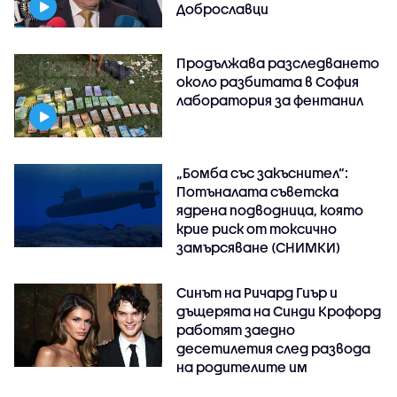
Доброславци
Продължава разследването
около разбитата в София
лаборатория за фентанил
„Бомба със закъснител“:
Потъналата съветска
ядрена подводница, която
крие риск от токсично
замърсяване (СНИМКИ)
Синът на Ричард Гиър и
дъщерята на Синди Крофорд
работят заедно
десетилетия след развода
на родителите им