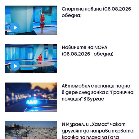
Спортни новини (06.08.2026 -
обедна)
Новините на NOVA
(06.08.2026 - обедна)
Автомобил с испанци падна
в дере след гонка с "Гранична
полиция" в Бургас
И Израел, и „Хамас“ чакат
другият да направи първата
крачка по плана за Газа