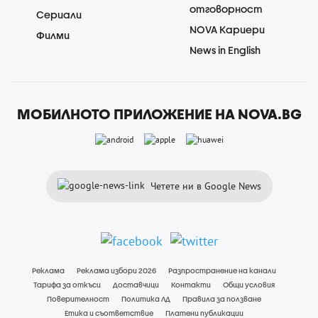
отговорност
Сериали
NOVA Кариери
Филми
News in English
МОБИЛНОТО ПРИЛОЖЕНИЕ НА NOVA.BG
Четете ни в Google News
Реклама
Реклама избори 2026
Разпространение на канали
Тарифа за откъси
Доставчици
Контакти
Общи условия
Поверителност
Политика ЛД
Правила за ползване
Етика и съответствие
Платени публикации