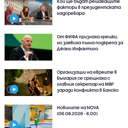
Кои ще бъдат решаващите
фактори в президентската
надпревара
От ФИФА признаха грешки,
но заявиха пълна подкрепа за
Джани Инфантино
Организации на евреите в
България се срещнаха с
главния секретар на МВР
заради конфликта в Банско
Новините на NOVA
(06.08.2026 - 8.00)