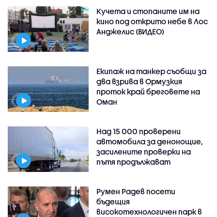
Кучета и стопаните им на
кино под открито небе в Лос
Анджелис (ВИДЕО)
Екипаж на танкер съобщи за
два взрива в Ормузкия
проток край бреговете на
Оман
Над 15 000 проверени
автомобила за денонощие,
засилените проверки на
пътя продължават
Румен Радев посети
бъдещия
високотехнологичен парк в