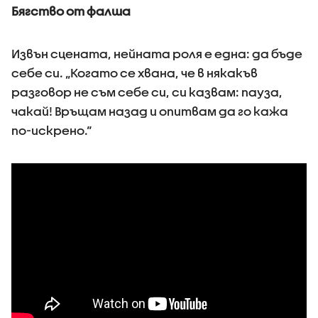
Бягство от фалша
Извън сцената, нейната роля е една: да бъде
себе си. „Когато се хвана, че в някакъв
разговор не съм себе си, си казвам: пауза,
чакай! Връщам назад и опитвам да го кажа
по-искрено.“