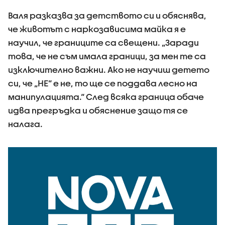
Валя разказва за детството си и обяснява,
че животът с наркозависима майка я е
научил, че границите са свещени. „Заради
това, че не съм имала граници, за мен те са
изключително важни. Ако не научиш детето
си, че „НЕ“ е не, то ще се поддава лесно на
манипулацията.“ След всяка граница обаче
идва прегръдка и обяснение защо тя се
налага.