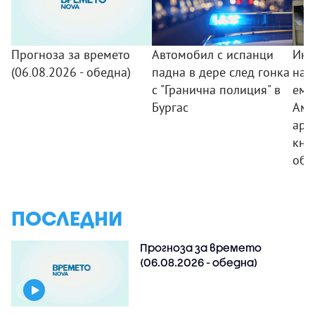
Прогноза за времето
Автомобил с испанци
Инс
(06.08.2026 - обедна)
падна в дере след гонка
на 
с "Гранична полиция" в
еми
Бургас
Аме
арх
кни
обо
ПОСЛЕДНИ
Прогноза за времето
(06.08.2026 - обедна)