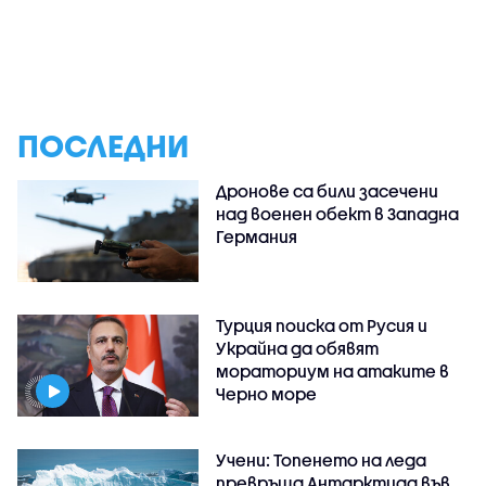
ПОСЛЕДНИ
Дронове са били засечени
над военен обект в Западна
Германия
Турция поиска от Русия и
Украйна да обявят
мораториум на атаките в
Черно море
Учени: Топенето на леда
превръща Антарктида във