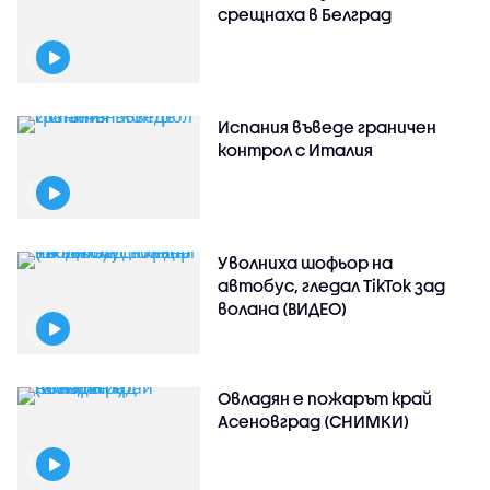
срещнаха в Белград
Испания въведе граничен
контрол с Италия
Уволниха шофьор на
автобус, гледал TikTok зад
волана (ВИДЕО)
Овладян е пожарът край
Асеновград (СНИМКИ)