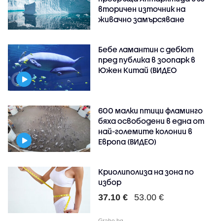
вторичен източник на
живачно замърсяване
Бебе ламантин с дебют
пред публика в зоопарк в
Южен Китай (ВИДЕО
600 малки птици фламинго
бяха освободени в една от
най-големите колонии в
Европа (ВИДЕО)
Криолиполиза на зона по
избор
37.10 €
53.00 €
Grabo.bg