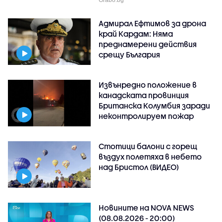
Адмирал Ефтимов за дрона
край Кардам: Няма
преднамерени действия
срещу България
Извънредно положение в
канадската провинция
Британска Колумбия заради
неконтролируем пожар
Стотици балони с горещ
въздух полетяха в небето
над Бристол (ВИДЕО)
Новините на NOVA NEWS
(08.08.2026 - 20:00)