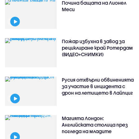
Почина бащата на Лионел
Меси
Пожар избухна в завод за
рециклиране край Ротердам
(ВИДЕО+СНИМКИ)
Русия отхвърли обвиненията
за участие в инцидента с
дрон на летището в Лайпциг
Магията Лондон:
Английската столица през
погледа на младите