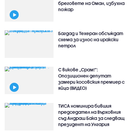
бреговете на Оман, избухна
пожар
Багдад и Техеран обсъждат
схема за износ на иракски
петрол
С викове „Срам!“:
Опозиционен депутат
замери косовския премиер с
яйца (ВИДЕО)
ТИСА номинира бившия
председател на Върховния
съд Андраш Бака за следващ
президент на Унгария