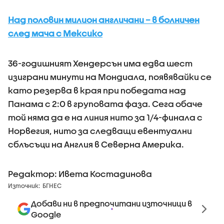
Над половин милион англичани – в болничен
след мача с Мексико
36-годишният Хендерсън има едва шест
изиграни минути на Мондиала, появявайки се
като резерва в края при победата над
Панама с 2:0 в груповата фаза. Сега обаче
той няма да е на линия нито за 1/4-финала с
Норвегия, нито за следващи евентуални
сблъсъци на Англия в Северна Америка.
Редактор: Ивета Костадинова
Източник:
БГНЕС
Добави ни в предпочитани източници в
Google