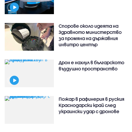
Спорове около идеята на
Здравното министерство
за промяна на държавния
инвитро център
Дрон е нахлул в българското
въздушно пространство
Пожар в рафинерия в руския
Краснодарски край след
украински удар с дронове