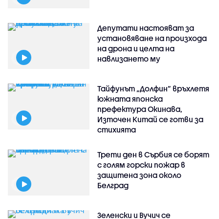
Депутати настояват за
установяване на произхода
на дрона и целта на
навлизането му
Тайфунът „Долфин” връхлетя
южната японска
префектура Окинава,
Източен Китай се готви за
стихията
Трети ден в Сърбия се борят
с голям горски пожар в
защитена зона около
Белград
Зеленски и Вучич се