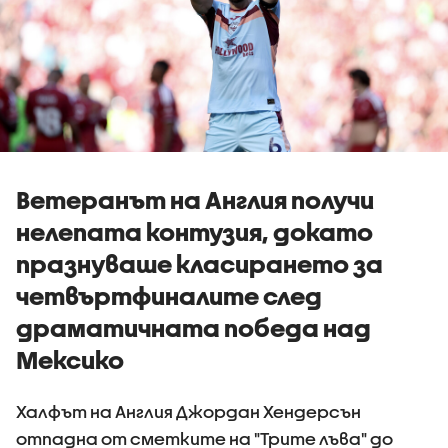
Ветеранът на Англия получи
нелепата контузия, докато
празнуваше класирането за
четвъртфиналите след
драматичната победа над
Мексико
Халфът на Англия Джордан Хендерсън
отпадна от сметките на "Трите лъва" до