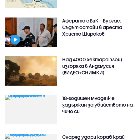
Аферата с ВиК – Бургас:
Съдът остави в ареста
Христо Широков
Над 4000 хектара площ
изгоряха в Андалусия
(ВИДЕО+СНИМКИ)
18-годишен младеж е
задържан за убийството на
чичо си
Снаряд удари кораб край