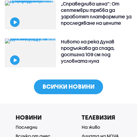
„Справедлива цена“: От
септември трябва да
заработят платформите за
проследяване на цените
Нивото на река Дунав
продължава да спада,
достигна 109 см под
условната нула
ВСИЧКИ НОВИНИ
НОВИНИ
ТЕЛЕВИЗИЯ
Последни
На живо
Всичко от днес
Лицата на NOVA