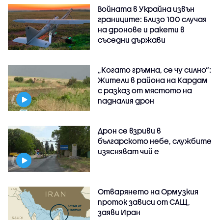
Войната в Украйна извън
границите: Близо 100 случая
на дронове и ракети в
съседни държави
„Когато гръмна, се чу силно“:
Жители в района на Кардам
с разказ от мястото на
падналия дрон
Дрон се взриви в
българското небе, службите
изясняват чий е
Отварянето на Ормузкия
проток зависи от САЩ,
заяви Иран