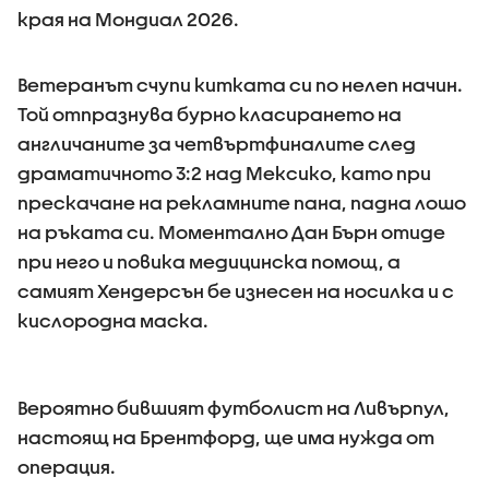
края на Мондиал 2026.
Ветеранът счупи китката си по нелеп начин.
Той отпразнува бурно класирането на
англичаните за четвъртфиналите след
драматичното 3:2 над Мексико, като при
прескачане на рекламните пана, падна лошо
на ръката си. Моментално Дан Бърн отиде
при него и повика медицинска помощ, а
самият Хендерсън бе изнесен на носилка и с
кислородна маска.
Вероятно бившият футболист на Ливърпул,
настоящ на Брентфорд, ще има нужда от
операция.