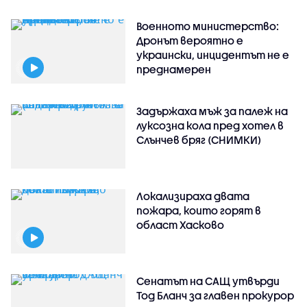
Военното министерство:
Дронът вероятно е
украински, инцидентът не е
преднамерен
Задържаха мъж за палеж на
луксозна кола пред хотел в
Слънчев бряг (СНИМКИ)
Локализираха двата
пожара, които горят в
област Хасково
Сенатът на САЩ утвърди
Тод Бланч за главен прокурор