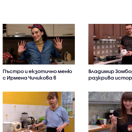
Пъстро и екзотично меню
Владимир Зомбо
с Ирмена Чичикова в
разкрива истор
„Черешката на тортата“
кулинарни тайни
„Черешката на