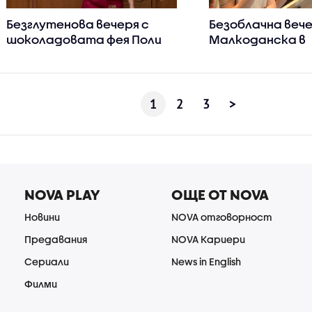
Безглутенова вечеря с
Безоблачна вече
шоколадовата фея Поли
Малкоданска в
Генова в „Черешката на
„Черешката на
тортата“
1
2
3
>
NOVA PLAY
ОЩЕ ОТ NOVA
Новини
NOVA отговорност
Предавания
NOVA Кариери
Сериали
News in English
Филми