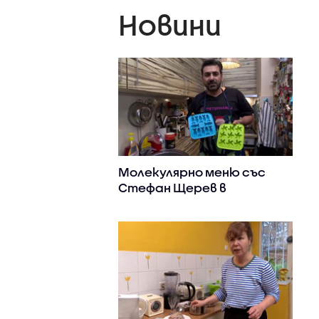
Новини
Мoлекулярно меню със
Стефан Щерев в
„Черешката на тортата“