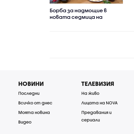
Борба за надмощие в
новата седмица на
"Черешката на тортата"
НОВИНИ
ТЕЛЕВИЗИЯ
Последни
На живо
Всичко от днес
Лицата на NOVA
Моята новина
Предавания и
сериали
Видео