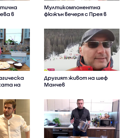
отична
Мултикомпонентна
ева в
фюжън вечеря с Прея в
 тортата“
„Черешката на тортата“
магическа
Другият живот на шеф
ката на
Манчев