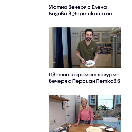
Уютна вечеря с Елена
Бозова в „Черешката на
тортата“
Цветна и ароматна гурме
вечеря с Персиан Петков в
„Черешката на тортата“