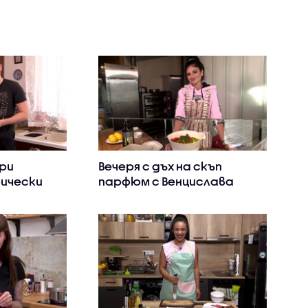
ри
Вечеря с дъх на скъп
ически
парфюм с Венцислава
 в
Тафкова в „Черешката на
 тортата“
тортата“