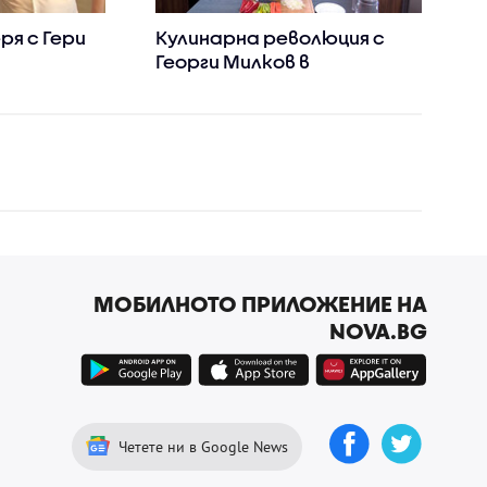
ря с Гери
Кулинарна революция с
Георги Милков в
 тортата“
„Черешката на тортата“
МОБИЛНОТО ПРИЛОЖЕНИЕ НА
NOVA.BG
Четете ни в Google News