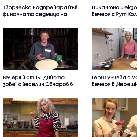
Творческа надпревара във
Пикантна и екз
финалната седмица на
вечеря с Рут Кол
"Черешката на тортата"
„Черешката на
Вечеря в стил „Дивото
Гери Гунчева с 
зове“ с Веселин Овчаров в
вечеря в „Череш
„Черешката на тортата“
тортата“