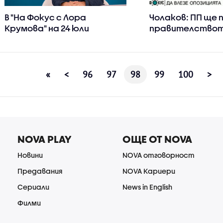
В "На Фокус с Лора
Чолаков: ПП ще 
Крумова" на 24 юли
правителствот
очаквайте
другите три па
съгласяват
«
<
96
97
98
99
100
>
NOVA PLAY
ОЩЕ ОТ NOVA
Новини
NOVA отговорност
Предавания
NOVA Кариери
Сериали
News in English
Филми