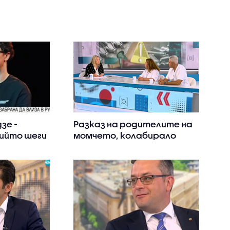
зе -
Разказ на родителите на
ийто шеги
момчето, колабирало
на руската
след употреба на райски
газ (ВИДЕО)