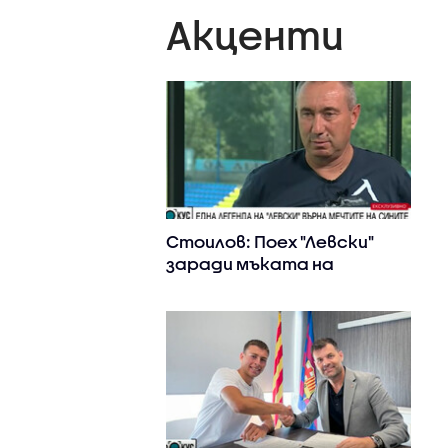
Акценти
Стоилов: Поех "Левски"
заради мъката на
феновете, трябваше да
спасим клуба