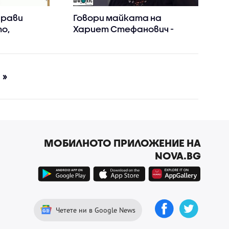
прави
Говори майката на
о,
Хариет Стефанович -
ртии ще се
момичето, убито в
катастрофата на бул.
„Черни връх”
»
МОБИЛНОТО ПРИЛОЖЕНИЕ НА
NOVA.BG
Четете ни в Google News