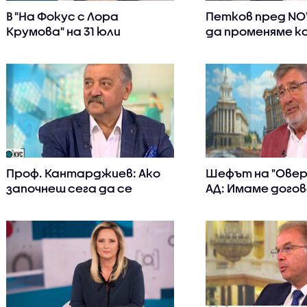
В "На Фокус с Лора
Петков пред NO
Крумова" на 31 юли
да променяме 
очаквайте
си за премиер, 
Асен Василев
Проф. Кантарджиев: Ако
Шефът на "Овер
започнеш сега да се
АД: Имаме догов
ваксинираш, следващите
млрд. куб. м. вт
месеци си защитен и от
природен газ
новите варианти