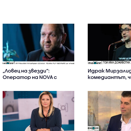
„Ловец на звезди“:
Идрак Мирзалид
Оператор на NOVA с
комедиантът, ч
богата колекция от
не се харесаха 
снимки с известни
власт