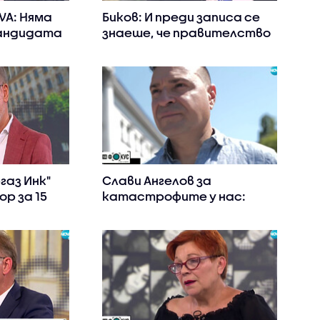
VA: Няма
Биков: И преди записа се
кандидата
знаеше, че правителство
вярвам на
няма да направят,
защото ПП не желаят
газ Инк"
Слави Ангелов за
ор за 15
катастрофите у нас:
ечнен
Променят се само
героите, ситуацията - не