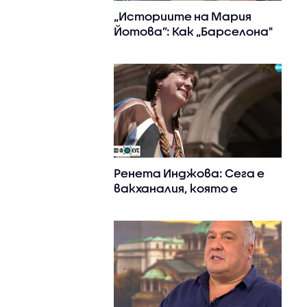
„Историите на Мария
Йотова”: Как „Барселона"
привлече български
футболист (ВИДЕО)
Ренета Инджова: Сега е
вакханалия, която е
съзнателно постигната