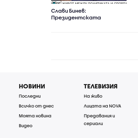
Слави Бинев:
Президентската
институция се оказа
остров на доверие,
справедливост и
подкрепа
НОВИНИ
ТЕЛЕВИЗИЯ
Последни
На живо
Всичко от днес
Лицата на NOVA
Моята новина
Предавания и
сериали
Видео