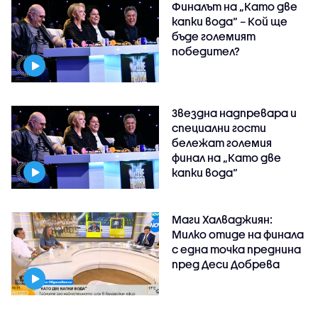
Финалът на „Като две
капки вода“ – Кой ще
бъде големият
победител?
Звездна надпревара и
специални гости
бележат големия
финал на „Като две
капки вода“
Маги Халваджиян:
Милко отиде на финала
с една точка преднина
пред Деси Добрева