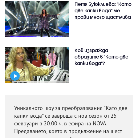
Петя Буюклиева: "Като
две капки вода" ме
прави много щастлива
Кой изгражда
образите в "Като две
капки вода"?
Уникалното шоу за преобразявания “Като две
капки вода“ се завръща с нов сезон от 25
февруари в 20.00 ч. в ефира на NOVA.
Предаването, което в продължение на шест