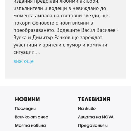
издания представи любими актьори,
изпълнители и водещи в невиждано до
момента амплоа на световни звезди, ще
покори феновете с нови висини в
преобразяването. Водещите Васил Василев -
Зуека и Димитър Рачков ще зареждат
участници и зрители с хумор и комични
ситуации,…
виж още
НОВИНИ
ТЕЛЕВИЗИЯ
Последни
На живо
Всичко от днес
Лицата на NOVA
Моята новина
Предавания и