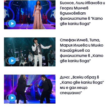
Бионсе, Лили Иванова и
Георги Минчев
вдъхновяват
финалистите в "Като
две капки вода"
Стефан Илчев, Тита,
Мария Илиева и Милко
Калайджиев са
финалистите в „Като
две капки вода“
Дичо: „Всеки образ в
„Като две капки вода“
ми е дал нещо
специално“