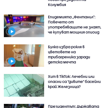
Колумбия
Епидемията „Фентанил”:
Повечето от
употребяващите не знаят,
че купуват мощния опиоид
Булка избра рокля в
цветовете на
трибагреника заради
детска мечта
Хит в TikTok: Лечебни или
опасни са "дивите" басейни
край Железница?
Президентът: Държавата