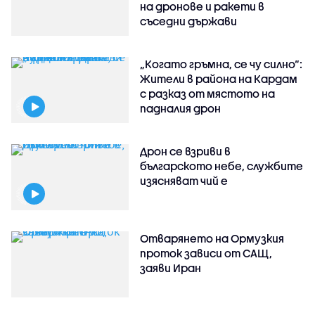
на дронове и ракети в
съседни държави
„Когато гръмна, се чу силно“:
Жители в района на Кардам
с разказ от мястото на
падналия дрон
Дрон се взриви в
българското небе, службите
изясняват чий е
Отварянето на Ормузкия
проток зависи от САЩ,
заяви Иран