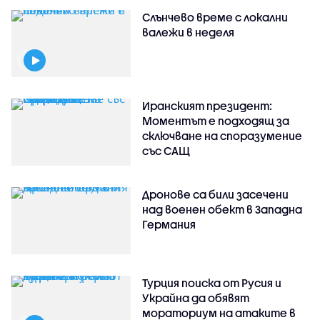
Слънчево време с локални
валежи в неделя
Иранският президент:
Моментът е подходящ за
сключване на споразумение
със САЩ
Дронове са били засечени
над военен обект в Западна
Германия
Турция поиска от Русия и
Украйна да обявят
мораториум на атаките в