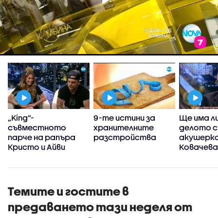
„King”-
9-те истини за
Ще има л
съвместното
хранителните
делото 
парче на рапъра
разстройства
акушерка
Кристо и Айви
Ковачева
Темите и гостите в
предаването тази неделя от