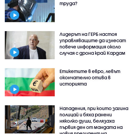
труда?
Лидерът на ГЕРБ настоя
управляващите да изнесат
повече информация около
случая с дрона край Кардам
Етикетите в евро, левът
окончателно отива в
историята
Нападения, при които загина
полицай и бяха ранени
няколко души, белязаха
първия ден от мандата на
новия президент на