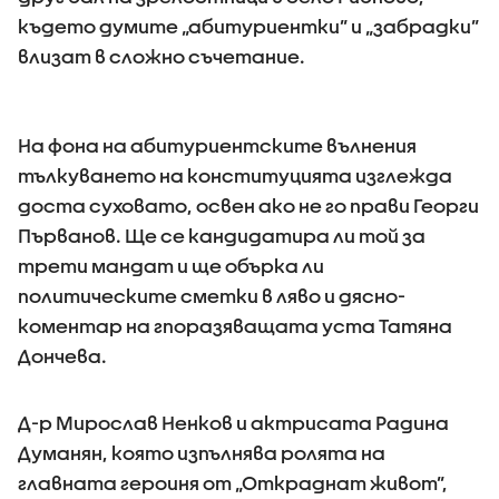
където думите „абитуриентки” и „забрадки”
влизат в сложно съчетание.
На фона на абитуриентските вълнения
тълкуването на конституцията изглежда
доста суховато, освен ако не го прави Георги
Първанов. Ще се кандидатира ли той за
трети мандат и ще обърка ли
политическите сметки в ляво и дясно-
коментар на гпоразяващата уста Татяна
Дончева.
Д-р Мирослав Ненков и актрисата Радина
Думанян, която изпълнява ролята на
главната героиня от „Откраднат живот”,