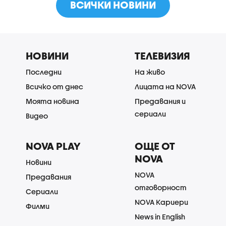
ВСИЧКИ НОВИНИ
НОВИНИ
ТЕЛЕВИЗИЯ
Последни
На живо
Всичко от днес
Лицата на NOVA
Моята новина
Предавания и
сериали
Видео
NOVA PLAY
ОЩЕ ОТ
NOVA
Новини
NOVA
Предавания
отговорност
Сериали
NOVA Кариери
Филми
News in English