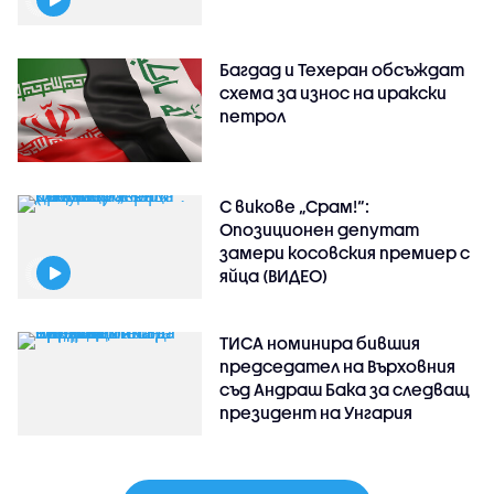
Багдад и Техеран обсъждат
схема за износ на иракски
петрол
С викове „Срам!“:
Опозиционен депутат
замери косовския премиер с
яйца (ВИДЕО)
ТИСА номинира бившия
председател на Върховния
съд Андраш Бака за следващ
президент на Унгария