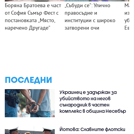
Боряна Братоева е част
„Събуди се“: Улично
Мар
от София Съмър Фест с
правосъдие и
изп
постановката „Място,
институции с широко
убие
наречено Другаде“
затворени очи
Ево
ПОСЛЕДНИ
Украинец е задържан за
убийството на негов
сънародник в частен
комплекс в община Несебър
Йотова: Славните флотски