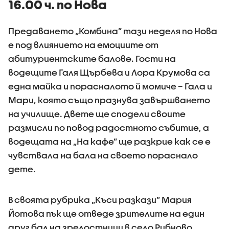
16.00 ч. по Нова
Предаването „Комбина” тази неделя по Нова
е под влиянието на емоциите от
абитуриентските балове. Гости на
водещите Галя Щърбева и Лора Крумова са
една майкa и порасналото й момиче – Гала и
Мари, която също празнува завършването
на училище. Двете ще сподели своите
размисли по повод радостното събитие, а
водещата на „На кафе” ще разкрие как се e
чувствала на бала на своето пораснало
дете.
В своята рубрика „Къси разкази” Мария
Йотова пък ще отведе зрителите на един
друг бал на зрелостници в село Рибново,