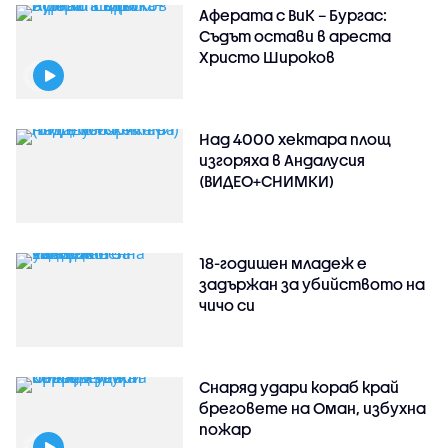
Аферата с ВиК – Бургас:
Съдът остави в ареста
Христо Широков
Над 4000 хектара площ
изгоряха в Андалусия
(ВИДЕО+СНИМКИ)
18-годишен младеж е
задържан за убийството на
чичо си
Снаряд удари кораб край
бреговете на Оман, избухна
пожар