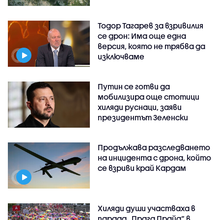
Тодор Тагарев за взривилия
се дрон: Има още една
версия, която не трябва да
изключваме
Путин се готви да
мобилизира още стотици
хиляди руснаци, заяви
президентът Зеленски
Продължава разследването
на инцидента с дрона, който
се взриви край Кардам
Хиляди души участваха в
парада „Прага Прайд“ в