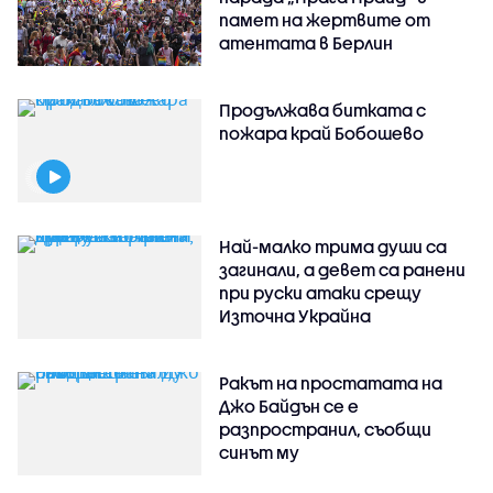
памет на жертвите от
атентата в Берлин
Продължава битката с
пожара край Бобошево
Най-малко трима души са
загинали, а девет са ранени
при руски атаки срещу
Източна Украйна
Ракът на простатата на
Джо Байдън се е
разпространил, съобщи
синът му