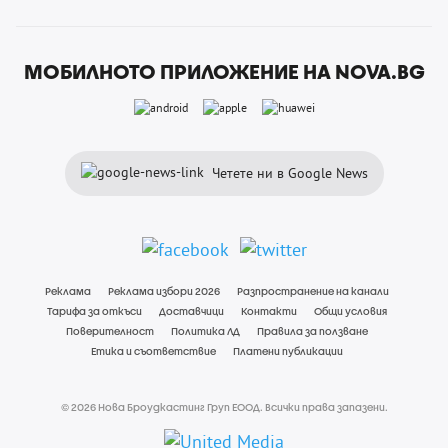
МОБИЛНОТО ПРИЛОЖЕНИЕ НА NOVA.BG
Четете ни в Google News
Реклама
Реклама избори 2026
Разпространение на канали
Тарифа за откъси
Доставчици
Контакти
Общи условия
Поверителност
Политика ЛД
Правила за ползване
Етика и съответствие
Платени публикации
© 2026 Нова Броудкастинг Груп ЕООД. Всички права запазени.