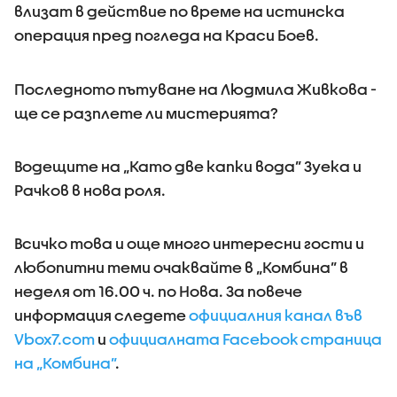
влизат в действие по време на истинска
операция пред погледа на Краси Боев.
Последното пътуване на Людмила Живкова -
ще се разплете ли мистерията?
Водещите на „Като две капки вода” Зуека и
Рачков в нова роля.
Всичко това и още много интересни гости и
любопитни теми очаквайте в „Комбина” в
неделя от 16.00 ч. по Нова. За повече
информация следете
официалния канал във
Vbox7.com
и
официалната Facebook страница
на „Комбина”
.