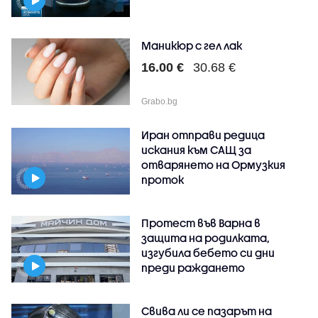
Маникюр с гел лак
16.00 €
30.68 €
Grabo.bg
Иран отправи редица
искания към САЩ за
отварянето на Ормузкия
проток
Протест във Варна в
защита на родилката,
изгубила бебето си дни
преди раждането
Свива ли се пазарът на