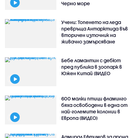
Черно море
Учени: Топенето на леда
превръща Антарктида във
вторичен източник на
живачно замърсяване
Бебе ламантин с дебют
пред публика в зоопарк в
Южен Китай (ВИДЕО
600 малки птици фламинго
бяха освободени в една от
най-големите колонии в
Европа (ВИДЕО)
Адмирал Ефтимов за дрона