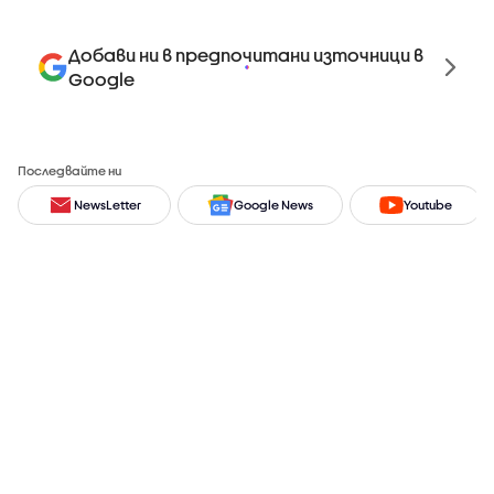
Добави ни в предпочитани източници в
Google
Последвайте ни
NewsLetter
Google News
Youtube