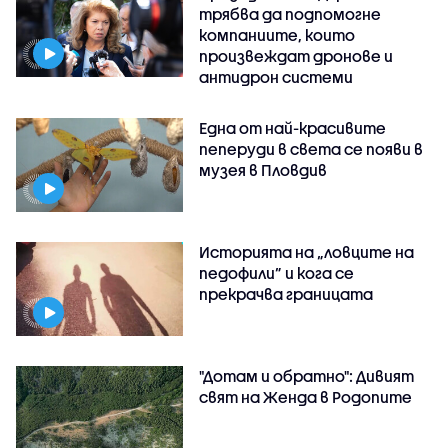
трябва да подпомогне
компаниите, които
произвеждат дронове и
антидрон системи
Една от най-красивите
пеперуди в света се появи в
музея в Пловдив
Историята на „ловците на
педофили” и кога се
прекрачва границата
"Дотам и обратно": Дивият
свят на Женда в Родопите