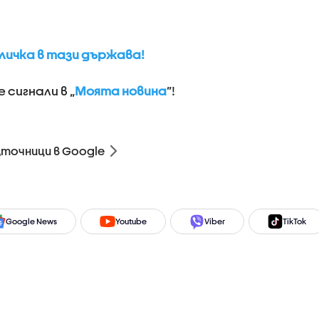
оличка в тази държава!
сигнали в „
Моята новина
”!
зточници в Google
Google News
Youtube
Viber
TikTok