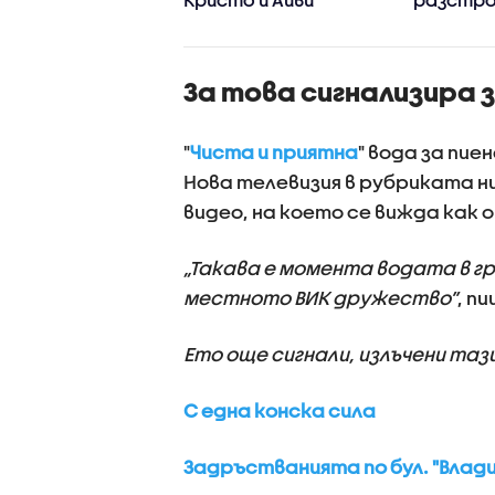
За това сигнализира 
"
Чиста и приятна
" вода за пие
Нова телевизия в рубриката ни
видео, на което се вижда как
„Такава е момента водата в г
местното ВИК дружество”
, п
Ето още сигнали, излъчени тази
С една конска сила
Задръстванията по бул. "Влади