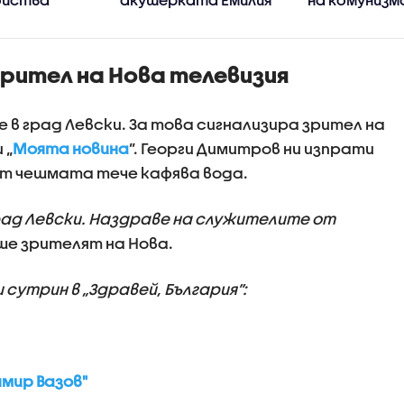
Ковачева?
зрител на Нова телевизия
не в град Левски. За това сигнализира зрител на
 „
Моята новина
”. Георги Димитров ни изпрати
 от чешмата тече кафява вода.
рад Левски. Наздраве на служителите от
ише зрителят на Нова.
 сутрин в „Здравей, България”:
мир Вазов"