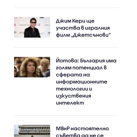
Джим Кери ще
участва в игралния
филм „Джетсънови“
Йотова: България има
голям потенциал в
сферата на
информационните
технологии и
изкуствения
интелект
МВнР настоятелно
съветва да не се