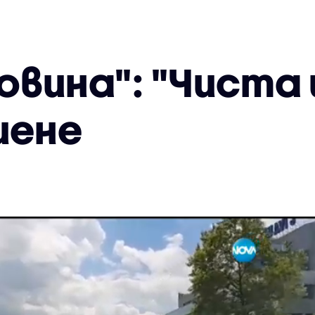
овина": "Чиста 
иене