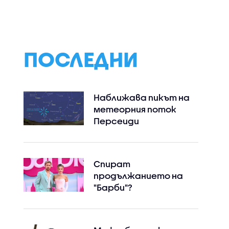
ПОСЛЕДНИ
Наближава пикът на
метеорния поток
Персеиди
Спират
продължанието на
"Барби"?