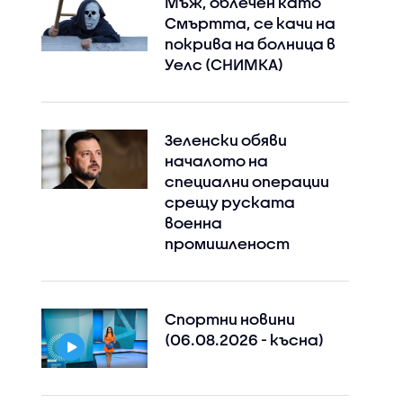
Мъж, облечен като
Смъртта, се качи на
покрива на болница в
Уелс (СНИМКА)
Зеленски обяви
началото на
специални операции
срещу руската
военна
промишленост
Instagram
Facebook
Спортни новини
(06.08.2026 - късна)