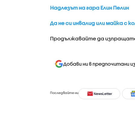
Надлезът на гара Елин Пелин
Да не си инвалид или майка с к
Продължавайте да изпращате 
Добави ни в предпочитани и
Последвайте ни
NewsLetter