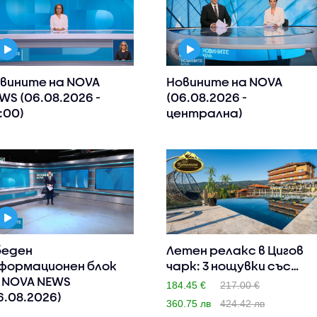
вините на NOVA
Новините на NOVA
WS (06.08.2026 -
(06.08.2026 -
:00)
централна)
еден
Летен релакс в Цигов
формационен блок
чарк: 3 нощувки със
 NOVA NEWS
зак..
184.45 €
217.00 €
6.08.2026)
360.75 лв
424.42 лв