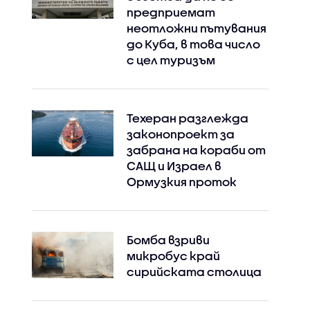
предприемат
неотложни пътувания
до Куба, в това число
с цел туризъм
Техеран разглежда
законопроект за
забрана на кораби от
САЩ и Израел в
Ормузкия проток
Бомба взриви
микробус край
сирийската столица