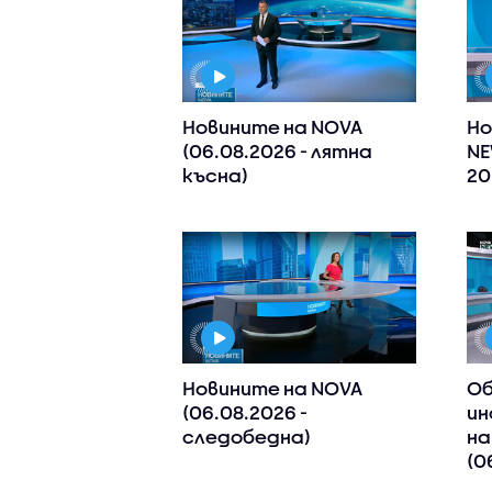
Новините на NOVA
Но
(06.08.2026 - лятна
NE
късна)
20
Новините на NOVA
Об
(06.08.2026 -
ин
следобедна)
на
(0