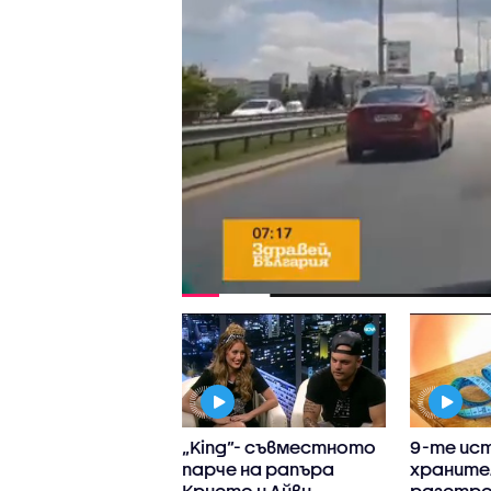
аж у нас или в
„King”- съвместното
9-те ист
ина?
парче на рапъра
храните
Кристо и Айви
разстр