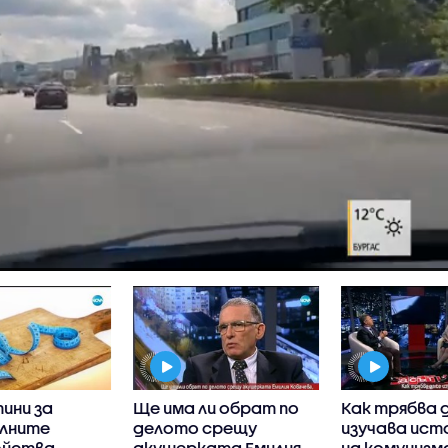
ини за
Ще има ли обрат по
Как трябва 
лните
делото срещу
изучава ис
ойства
акушерката Емилия
на комунизм