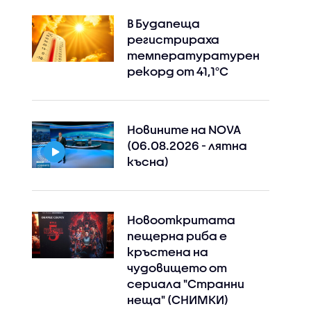
В Будапеща
регистрираха
температуратурен
рекорд от 41,1°C
Новините на NOVA
(06.08.2026 - лятна
късна)
Новооткритата
пещерна риба е
кръстена на
чудовището от
сериала "Странни
неща" (СНИМКИ)