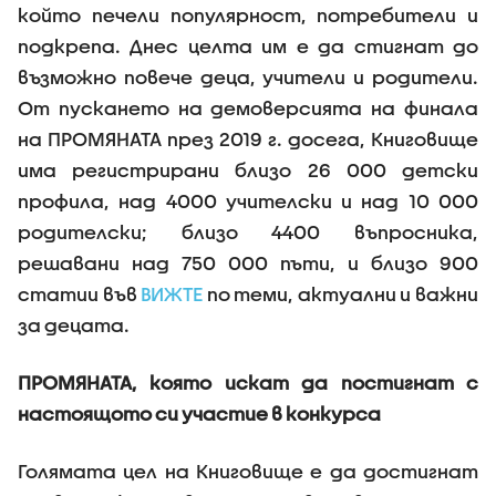
който печели популярност, потребители и
подкрепа. Днес целта им е да стигнат до
възможно повече деца, учители и родители.
От пускането на демоверсията на финала
на ПРОМЯНАТА през 2019 г. досега, Книговище
има регистрирани близо 26 000 детски
профила, над 4000 учителски и над 10 000
родителски; близо 4400 въпросника,
решавани над 750 000 пъти, и близо 900
статии във
ВИЖТЕ
по теми, актуални и важни
за децата.
ПРОМЯНАТА, която искат да постигнат с
настоящото си участие в конкурса
Голямата цел на Книговище е да достигнат