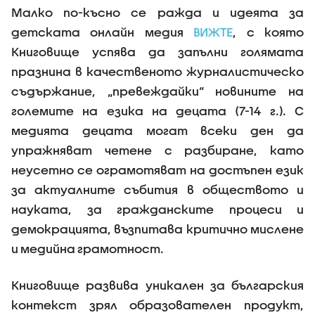
Малко по-късно се ражда и идеята за
детската онлайн медия
ВИЖТЕ
, с която
Книговище успява да запълни голямата
празнина в качественото журналистическо
съдържание, „превеждайки“ новините на
големите на езика на децата (7-14 г.). С
медията децата могат всеки ден да
упражняват четене с разбиране, като
неусетно се ограмотяват на достъпен език
за актуалните събития в обществото и
науката, за гражданските процеси и
демокрацията, възпитава критично мислене
и медийна грамотност.
Книговище развива уникален за българския
контекст зрял образователен продукт,