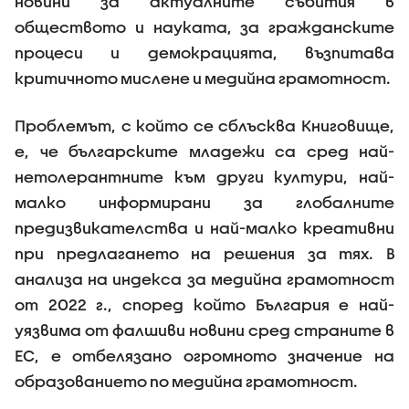
новини за актуалните събития в
обществото и науката, за гражданските
процеси и демокрацията, възпитава
критичното мислене и медийна грамотност.
Проблемът, с който се сблъсква Книговище,
е, че българските младежи са сред най-
нетолерантните към други култури, най-
малко информирани за глобалните
предизвикателства и най-малко креативни
при предлагането на решения за тях. В
анализа на индекса за медийна грамотност
от 2022 г., според който България е най-
уязвима от фалшиви новини сред страните в
ЕС, е отбелязано огромното значение на
образованието по медийна грамотност.