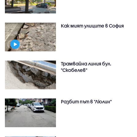
Как мият улиците в София
Трамвайна линия бул.
"Скобелев"
Разбит път в "Люлин"