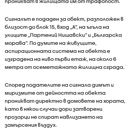
проникват в жилищата им от трафопост.
Сигналът е подаден за обект, разположен в
близост до блок 15, вход „А“, на ъгъла на
улиците „Партений Нишавски“ и „Българска
морава“. По думите на живущите,
аспирационната система на обекта е
изградена на ниво първи етаж, на около 6
метра от осеметажната жилищна сграда.
Според подателите на сигнала димът и
миризмите от дейността на обекта
проникват директно в домовете на хората,
като в някои случаи дори затворени
прозорци не спират навлизането на
замърсения въздух.