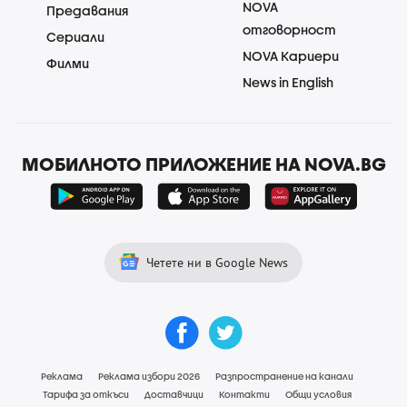
NOVA
Предавания
отговорност
Сериали
NOVA Кариери
Филми
News in English
МОБИЛНОТО ПРИЛОЖЕНИЕ НА NOVA.BG
Четете ни в Google News
Реклама
Реклама избори 2026
Разпространение на канали
Тарифа за откъси
Доставчици
Контакти
Общи условия