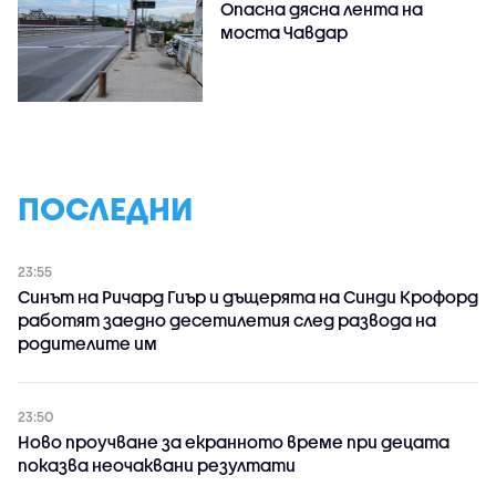
Опасна дясна лента на
моста Чавдар
ПОСЛЕДНИ
23:55
Синът на Ричард Гиър и дъщерята на Синди Крофорд
работят заедно десетилетия след развода на
родителите им
23:50
Ново проучване за екранното време при децата
показва неочаквани резултати