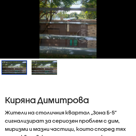
Киряна Димитрова
Жители на столичния квартал „Зона Б-5“
сигнализират за сериозен проблем с дим,
миризми и мазни частици, които според тях