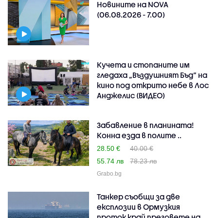
Новините на NOVA
(06.08.2026 - 7.00)
Кучета и стопаните им
гледаха „Въздушният Бъд“ на
кино под открито небе в Лос
Анджелис (ВИДЕО)
Забавление в планината!
Конна езда в полите ..
28.50 €
40.00 €
55.74 лв
78.23 лв
Grabo.bg
Танкер съобщи за две
експлозии в Ормузкия
проток край преговете на