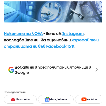
Новините на NOVA
- вече и в
Instagram
,
последвайте ни.
За още новини
харесайте и
страницата ни във Facebook ТУК.
Добави ни в предпочитани източници в
Google
Последвайте ни
NewsLetter
Google News
Youtube