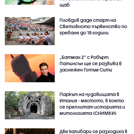
щаб
Пловдив даде старт на
Световното първенство по
гребане до 19 години
„Батман 2“ с Робърт
Патинсън ще се развива в
заснежен Готъм Сити
Паркът на чудовищата в
Италия - мястото, в което
се преплитат историята и
митологията (СНИМКИ)
Две капибари се разходиха в