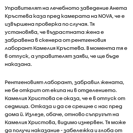
Управителят на лечебното заведение Анета
Кръстева каза пред камерата на NOVA, че е
извършена проверка по случая. Тя
установява, че възрастната жена е
забравена в скенера от рентгеновия
лаборант Камелия Кръстева. В момента тя е
в отпуск, а управителят заяви, че ще бъде
наказана.
Рентгеновият лаборант, забравил жената,
не бе открит от екипа ни в отделението.
Камелия Христова се оказа, че е в отпуск от
седмица. Отказа и да се срещне с нас пред
дома й. Излезе, обаче, отново съпругът на
Камелия Христова, видимо изнервен. Тя може
да получи наказание - забележка и глоба от