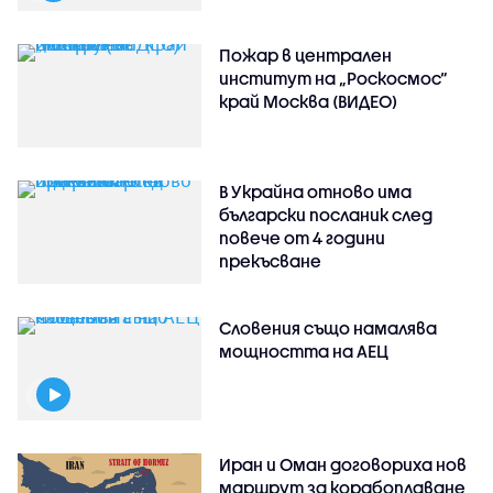
Пожар в централен
институт на „Роскосмос“
край Москва (ВИДЕО)
В Украйна отново има
български посланик след
повече от 4 години
прекъсване
Словения също намалява
мощността на АЕЦ
Иран и Оман договориха нов
маршрут за корабоплаване