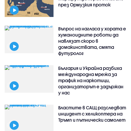
през Ормузкия проток
Въпрос на нагласа у хората е
хуманоидните роботи да
навлязат скоро в
домакинствата, смята
футуролог
България и Украйна разбиха
международна мрежа за
трафик на наркотици,
организаторът е задържан
у нас
Властите в САЩ разследват
инцидент с хеликоптера на
Тръмп и пътнически самолет