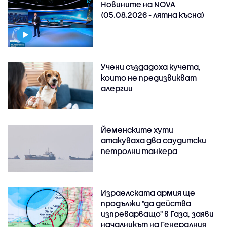
Новините на NOVA
(05.08.2026 - лятна късна)
Учени създадоха кучета,
които не предизвикват
алергии
Йеменските хути
атакуваха два саудитски
петролни танкера
Израелската армия ще
продължи "да действа
изпреварващо" в Газа, заяви
началникът на Генералния