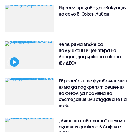
Израел призова за евакуация
на село в Южен Ливан
Четирима мъже са
намушкани в центъра на
Лондон, задържана е жена
(ВИДЕО)
Европейските футболни лиги
няма да подкрепят решения
на ФИФА за промяна на
състезания или създаване на
нови
„Лято на паветата“ намали
азотния диоксид в София с