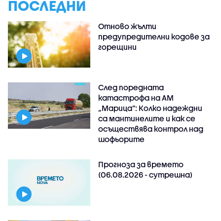
ПОСЛЕДНИ
Отново жълти
предупредителни кодове за
горещини
След поредната
катастрофа на АМ
„Марица”: Колко надеждни
са мантинелите и как се
осъществява контрол над
шофьорите
Прогноза за времето
(06.08.2026 - сутрешна)