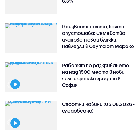
6,6%
Неизвестността, която
опустошава: Семейства
издирват свои близки,
навлезли в Сеута от Мароко
Работят по разкриването
на над 1500 места в нови
ясли и детски градини в
София
Спортни новини (05.08.2026 -
следобедна)