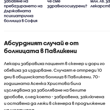
забавяне на
че сме
млн. лв. з
пребазирането на
здравноосигурени?
лекарств
Държавната
психиатрична
болница в София
Абсурдният случай е от
болницата в Павликени
Лекари забравиха пациент в скенер и дори го
обявиха за издирване. Случаят е отпреди 10
дни в общинската болница в Павликени. 70-
годишната Асенка Христова била
изследвана за заболяване на белите
дробове, след което - забравена, заключена
и оставена да лежи в скенера в продължение
на шест часа.