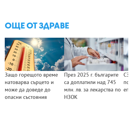
ОЩЕ ОТ ЗДРАВЕ
Защо горещото време
През 2025 г. българите
СЗО
натоварва сърцето и
са доплатили над 745
под
може да доведе до
млн. лв. за лекарства по
епи
опасни състояния
НЗОК