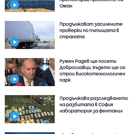
Оман
Продължават засилените
проверки по пътищата в
страната
Румен Радев ще посети
Доброславци, където ще се
строи високотехнологичен
парк
Продължава разследването
на разбитата в София
лаборатория за фентанил