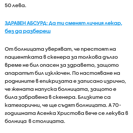
50 лева.
ЗДРАВЕН АБСУРД: Да ти сменят личния лекар,
без да разбереш
От болницата уверяват, че престоят на
пациентката в скенера за толкова дълго
време не бил опасен за здравето, защото
апаратът бил изключен. По настояване на
роднините в епикризата е записано изрично,
че жената напуска болницата, защото е
била забравена в скенера. Близките са
категорични, че ще съдят болницата. А 70-
годишната Асенка Христова вече се лекува в
болница в столицата.