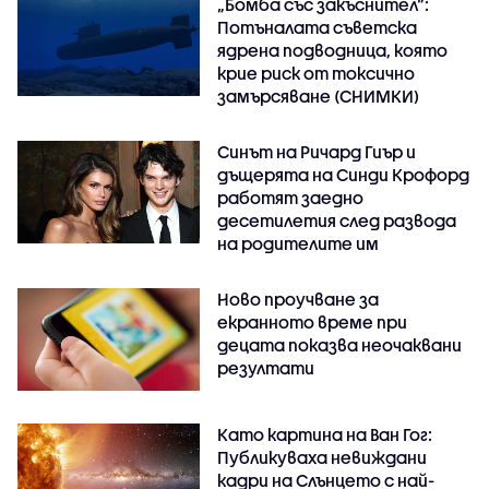
„Бомба със закъснител“:
Потъналата съветска
ядрена подводница, която
крие риск от токсично
замърсяване (СНИМКИ)
Синът на Ричард Гиър и
дъщерята на Синди Крофорд
работят заедно
десетилетия след развода
на родителите им
Ново проучване за
екранното време при
децата показва неочаквани
резултати
Като картина на Ван Гог:
Публикуваха невиждани
кадри на Слънцето с най-