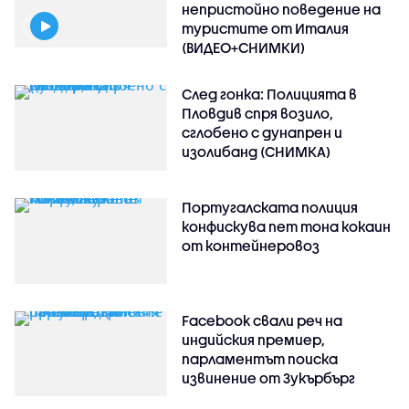
непристойно поведение на
туристите от Италия
(ВИДЕО+СНИМКИ)
След гонка: Полицията в
Пловдив спря возило,
сглобено с дунапрен и
изолибанд (СНИМКА)
Португалската полиция
конфискува пет тона кокаин
от контейнеровоз
Facebook свали реч на
индийския премиер,
парламентът поиска
извинение от Зукърбърг