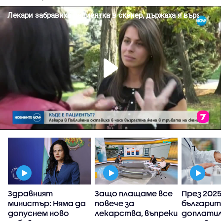
Здравният
Защо плащаме все
През 2025 
министър: Няма да
повече за
българит
у
допуснем ново
лекарства, въпреки
доплатил