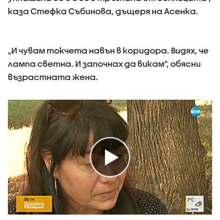
каза Стефка Събинова, дъщеря на Асенка.
„И чувам токчета навън в коридора. Видях, че
лампа светна. И започнах да викам", обясни
възрастната жена.