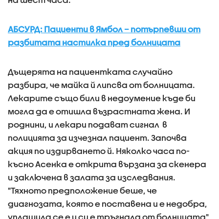
АБСУРД: Пациенти в Ямбол – потърпевши от
разбитата настилка пред болницата
Дъщерята на пациентката случайно
разбира, че майка й липсва от болницата.
Лекарите също били в недоумение къде би
могла да е отишла възрастната жена. И
роднини, и лекари подават сигнал в
полицията за изчезнал пациент. Започва
акция по издирването й. Няколко часа по-
късно Асенка е открита вързана за скенера
и заключена в залата за изследвания.
"Тяхното предположение беше, че
диагнозата, която е поставена и е недобра,
уплашила се е и си е тръгнала от болницата",