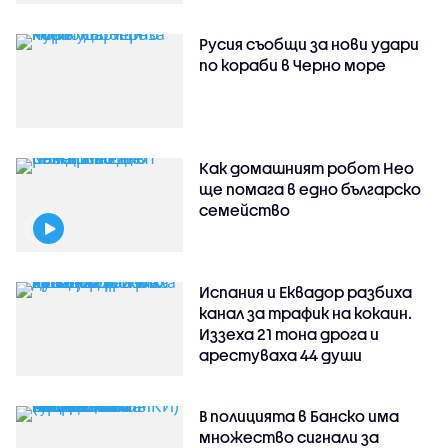
Русия съобщи за нови удари
по кораби в Черно море
Как домашният робот Нео
ще помага в едно българско
семейство
Испания и Еквадор разбиха
канал за трафик на кокаин.
Иззеха 21 тона дрога и
арестуваха 44 души
В полицията в Банско има
множество сигнали за