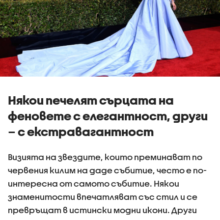
Някои печелят сърцата на
феновете с елегантност, други
– с екстравагантност
Визията на звездите, които преминават по
червения килим на даде събитие, често е по-
интересна от самото събитие. Някои
знаменитости впечатляват със стил и се
превръщат в истински модни икони. Други