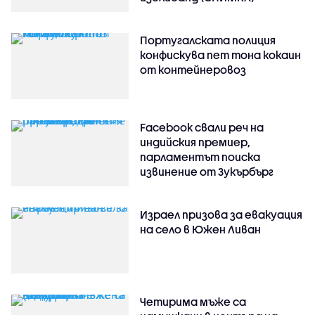
Португалската полиция
конфискува пет тона кокаин
от контейнеровоз
Facebook свали реч на
индийския премиер,
парламентът поиска
извинение от Зукърбърг
Израел призова за евакуация
на село в Южен Ливан
Четирима мъже са