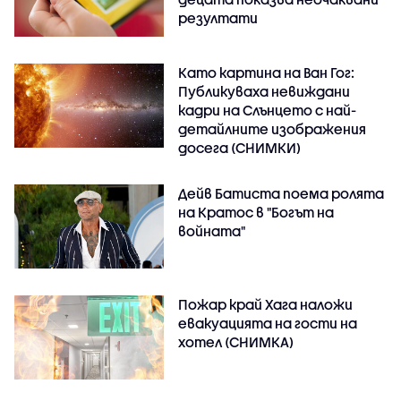
резултати
Като картина на Ван Гог:
Публикуваха невиждани
кадри на Слънцето с най-
детайлните изображения
досега (СНИМКИ)
Дейв Батиста поема ролята
на Кратос в "Богът на
войната"
Пожар край Хага наложи
евакуацията на гости на
хотел (СНИМКА)