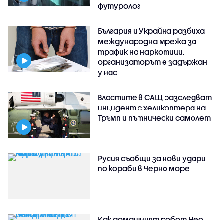
футуролог
България и Украйна разбиха
международна мрежа за
трафик на наркотици,
организаторът е задържан
у нас
Властите в САЩ разследват
инцидент с хеликоптера на
Тръмп и пътнически самолет
Русия съобщи за нови удари
по кораби в Черно море
Как домашният робот Нео