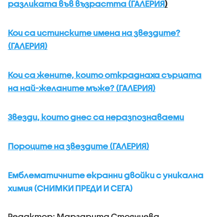
разликата във възрастта (ГАЛЕРИЯ
)
Кои са истинските имена на звездите?
(ГАЛЕРИЯ)
Кои са жените, които откраднаха сърцата
на най-желаните мъже? (ГАЛЕРИЯ)
Звезди, които днес са неразпознаваеми
Пороците на звездите (ГАЛЕРИЯ)
Емблематичните екранни двойки с уникална
химия (СНИМКИ ПРЕДИ И СЕГА)
Редактор: Маргарита Стоянчева