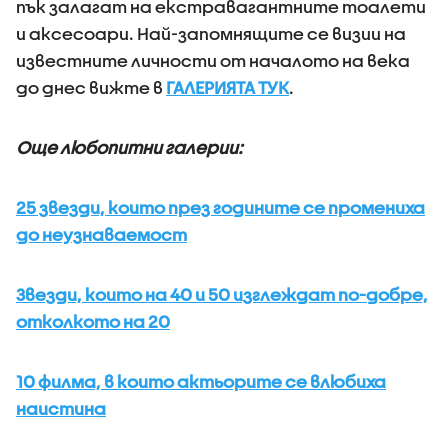
пък залагат на екстравагантните тоалети
и аксесоари. Най-запомнящите се визии на
известните личности от началото на века
до днес вижте в
ГАЛЕРИЯТА ТУК
.
Още любопитни галерии:
25 звезди, които през годините се промениха
до неузнаваемост
Звезди, които на 40 и 50 изглеждат по-добре,
отколкото на 20
10 филма, в които актьорите се влюбиха
наистина