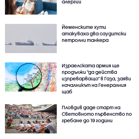
алергии
Йеменските хути
атакуваха два саудитски
петролни танкера
Израелската армия ще
продължи "да действа
изпреварващо" в Газа, заяви
началникът на Генералния
щаб
Пловдив даде старт на
Световното първенство по
гребане до 19 години