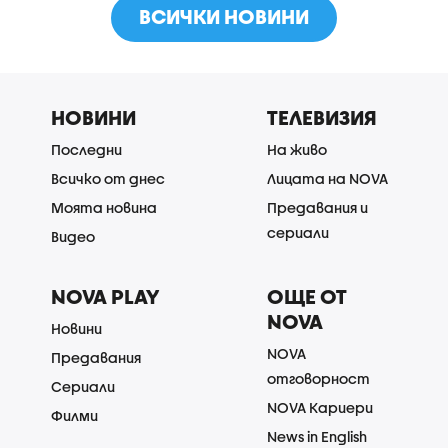
ВСИЧКИ НОВИНИ
НОВИНИ
ТЕЛЕВИЗИЯ
Последни
На живо
Всичко от днес
Лицата на NOVA
Моята новина
Предавания и
сериали
Видео
NOVA PLAY
ОЩЕ ОТ
NOVA
Новини
NOVA
Предавания
отговорност
Сериали
NOVA Кариери
Филми
News in English