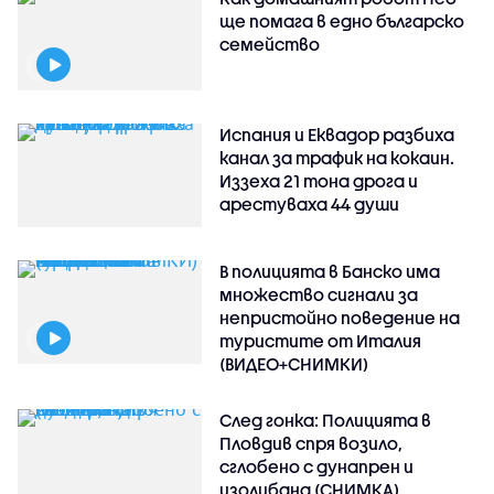
ще помага в едно българско
семейство
Испания и Еквадор разбиха
канал за трафик на кокаин.
Иззеха 21 тона дрога и
арестуваха 44 души
В полицията в Банско има
множество сигнали за
непристойно поведение на
туристите от Италия
(ВИДЕО+СНИМКИ)
След гонка: Полицията в
Пловдив спря возило,
сглобено с дунапрен и
изолибанд (СНИМКА)