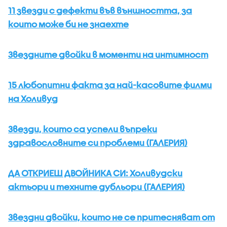
11 звезди с дефекти във външността, за
които може би не знаехте
Звездните двойки в моменти на интимност
15 любопитни факта за най-касовите филми
на Холивуд
Звезди, които са успели въпреки
здравословните си проблеми (ГАЛЕРИЯ)
ДА ОТКРИЕШ ДВОЙНИКА СИ: Холивудски
актьори и техните дубльори (ГАЛЕРИЯ)
Звездни двойки, които не се притесняват от