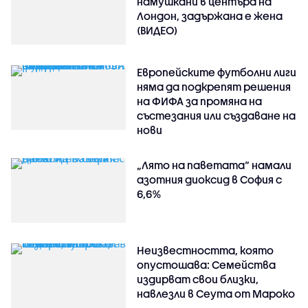
намушкани в центъра на
Лондон, задържана е жена
(ВИДЕО)
Европейските футболни лиги
няма да подкрепят решения
на ФИФА за промяна на
състезания или създаване на
нови
„Лято на паветата“ намали
азотния диоксид в София с
6,6%
Неизвестността, която
опустошава: Семейства
издирват свои близки,
навлезли в Сеута от Мароко