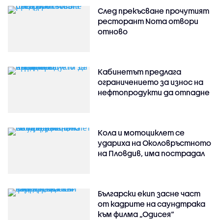
След прекъсване прочутият
ресторант Noma отвори
отново
Кабинетът предлага
ограничението за износ на
нефтопродукти да отпадне
Кола и мотоциклет се
удариха на Околовръстното
на Пловдив, има пострадал
Български екип засне част
от кадрите на саундтрака
към филма „Одисея“