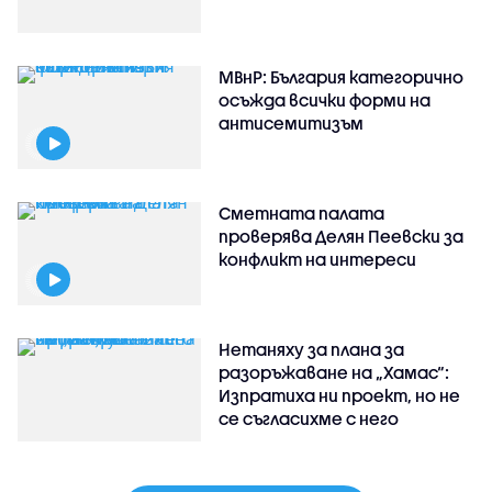
МВнР: България категорично
осъжда всички форми на
антисемитизъм
Сметната палата
проверява Делян Пеевски за
конфликт на интереси
Нетаняху за плана за
разоръжаване на „Хамас“:
Изпратиха ни проект, но не
се съгласихме с него