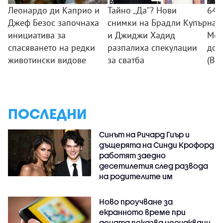
Леонардо ди Каприо и
Тайно „Да“? Нови
64 
Джеф Безос започнаха
снимки на Брадли Купър
на 
инициатива за
и Джиджи Хадид
Мон
спасяването на редки
разпалиха спекулации
до 
животински видове
за сватба
(ВИ
ПОСЛЕДНИ
Синът на Ричард Гиър и
дъщерята на Синди Крофорд
работят заедно
десетилетия след развода
на родителите им
Ново проучване за
екранното време при
децата показва неочаквани