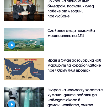
В Украйна отново има
български посланик след
повече от 4 години
прекъсване
Словения също намалява
мощността на АЕЦ
Иран и Оман договориха нов
маршрут за корабоплаване
през Ормузкия проток
Въпрос на нагласа у хората е
хуманоидните роботи да
навлязат скоро в
домакинствата, смята