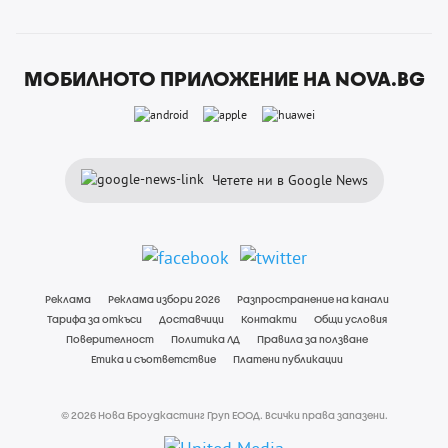
МОБИЛНОТО ПРИЛОЖЕНИЕ НА NOVA.BG
Четете ни в Google News
Реклама
Реклама избори 2026
Разпространение на канали
Тарифа за откъси
Доставчици
Контакти
Общи условия
Поверителност
Политика ЛД
Правила за ползване
Етика и съответствие
Платени публикации
© 2026 Нова Броудкастинг Груп ЕООД. Всички права запазени.