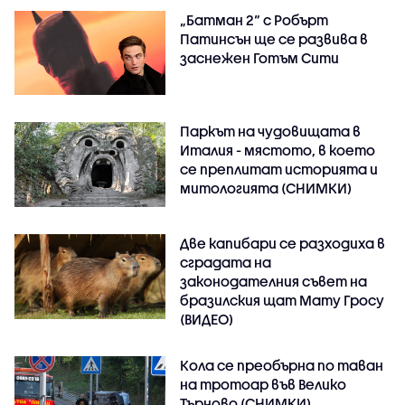
„Батман 2“ с Робърт
Патинсън ще се развива в
заснежен Готъм Сити
Паркът на чудовищата в
Италия - мястото, в което
се преплитат историята и
митологията (СНИМКИ)
Две капибари се разходиха в
сградата на
законодателния съвет на
бразилския щат Мату Гросу
(ВИДЕО)
Кола се преобърна по таван
на тротоар във Велико
Търново (СНИМКИ)