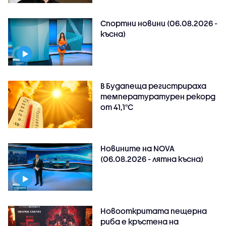
Спортни новини (06.08.2026 -
късна)
В Будапеща регистрираха
температуратурен рекорд
от 41,1°C
Новините на NOVA
(06.08.2026 - лятна късна)
Новооткритата пещерна
риба е кръстена на