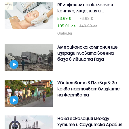
RF лифтинг на околоочен
контур, лице, шия и ..
53.69 €
76.69 €
105.01 лв
149.99 лв
Grabo.bg
Американска компания ще
изгради първата военна
база в Ивицата Газа
Убийството в Пловдив: За
какво настояват близките
на жертвата
Нова ескалация между
хутите и Саудитска Арабия: