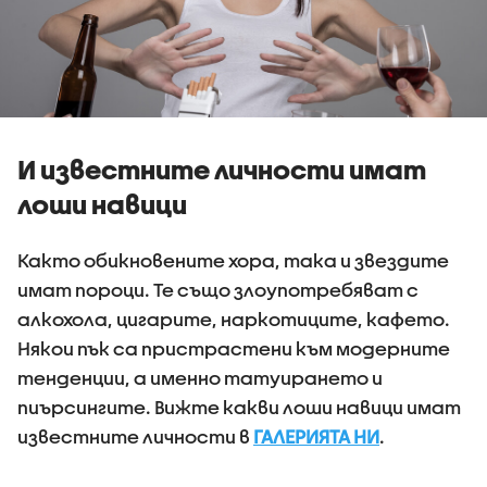
И известните личности имат
лоши навици
Както обикновените хора, така и звездите
имат пороци. Те също злоупотребяват с
алкохола, цигарите, наркотиците, кафето.
Някои пък са пристрастени към модерните
тенденции, а именно татуирането и
пиърсингите. Вижте какви лоши навици имат
известните личности в
ГАЛЕРИЯТА НИ
.