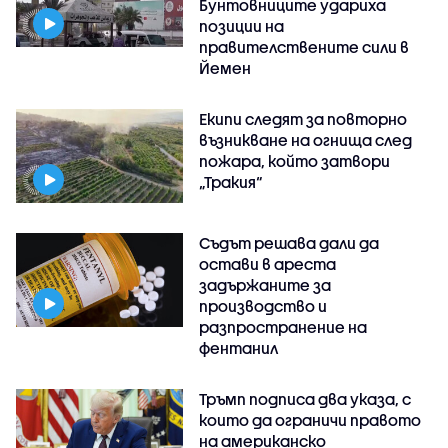
Бунтовниците удариха
позиции на
правителствените сили в
Йемен
Екипи следят за повторно
възникване на огнища след
пожара, който затвори
„Тракия“
Съдът решава дали да
остави в ареста
задържаните за
производство и
разпространение на
фентанил
Тръмп подписа два указа, с
които да ограничи правото
на американско