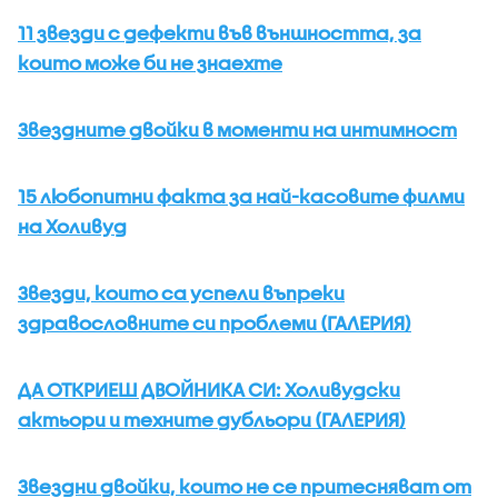
11 звезди с дефекти във външността, за
които може би не знаехте
Звездните двойки в моменти на интимност
15 любопитни факта за най-касовите филми
на Холивуд
Звезди, които са успели въпреки
здравословните си проблеми (ГАЛЕРИЯ)
ДА ОТКРИЕШ ДВОЙНИКА СИ: Холивудски
актьори и техните дубльори (ГАЛЕРИЯ)
Звездни двойки, които не се притесняват от