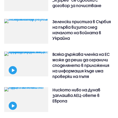
договор за почистване
Зеленски пристига в Сърбия
на първа визита след
началото на войната в
Украйна
Всяка държава членка на ЕС
може да реши да ограничи
споделянето в приложения
на информация къде има
проверки на пътя
Ниското ниво на Дунав
заплашва АЕЦ-овете в
Европа