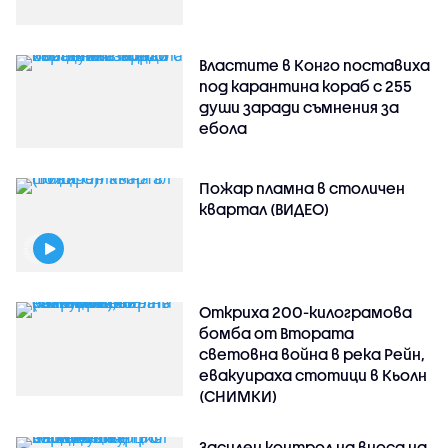
Властите в Конго поставиха
под карантина кораб с 255
души заради съмнения за
ебола
Пожар пламна в столичен
квартал (ВИДЕО)
Откриха 200-килограмова
бомба от Втората
световна война в река Рейн,
евакуираха стотици в Кьолн
(СНИМКИ)
Засилен контрол на вноса на