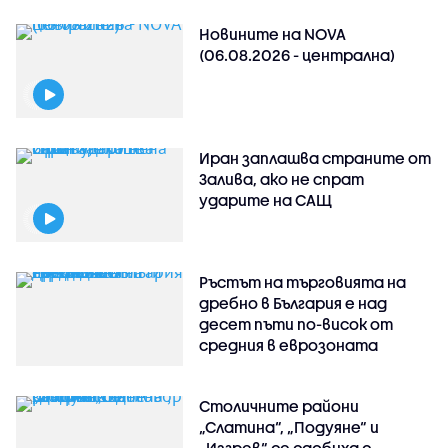
Новините на NOVA
(06.08.2026 - централна)
Иран заплашва страните от
Залива, ако не спрат
ударите на САЩ
Ръстът на търговията на
дребно в България е над
десет пъти по-висок от
средния в еврозоната
Столичните райони
„Слатина“, „Подуяне“ и
„Изгрев“ се сдобиха с