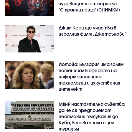
чудовището от сериала
"Странни неща" (СНИМКИ)
Джим Кери ще участва в
игралния филм „Джетсънови“
Йотова: България има голям
потенциал в сферата на
информационните
технологии и изкуствения
интелект
МВнР настоятелно съветва
да не се предприемат
неотложни пътувания до
Куба, в това число с цел
туризъм