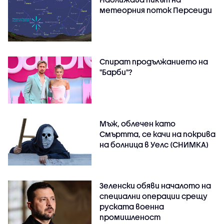
метеорния поток Персеиди
Спират продължанието на
"Барби"?
Мъж, облечен като
Смъртта, се качи на покрива
на болница в Уелс (СНИМКА)
Зеленски обяви началото на
специални операции срещу
руската военна
промишленост