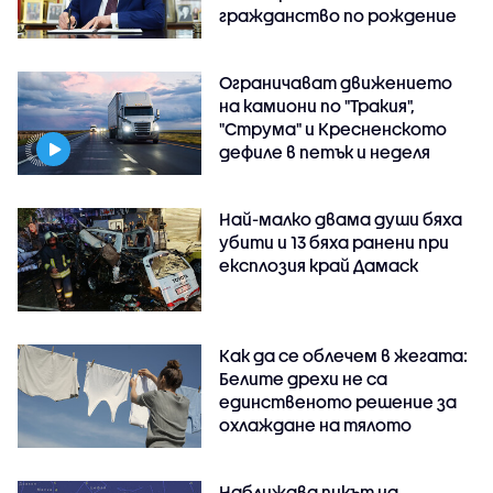
гражданство по рождение
Ограничават движението
на камиони по "Тракия",
"Струма" и Кресненското
дефиле в петък и неделя
Най-малко двама души бяха
убити и 13 бяха ранени при
експлозия край Дамаск
Как да се облечем в жегата:
Белите дрехи не са
единственото решение за
охлаждане на тялото
Наближава пикът на