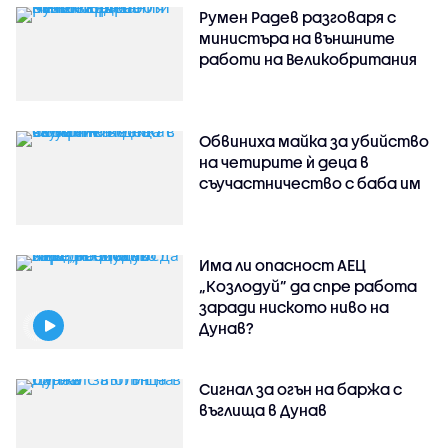
Румен Радев разговаря с
министъра на външните
работи на Великобритания
Обвиниха майка за убийство
на четирите ѝ деца в
съучастничество с баба им
Има ли опасност АЕЦ
„Козлодуй” да спре работа
заради ниското ниво на
Дунав?
Сигнал за огън на баржа с
въглища в Дунав