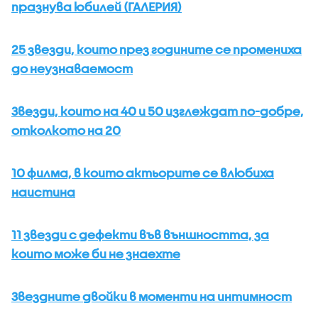
празнува юбилей (ГАЛЕРИЯ)
25 звезди, които през годините се промениха
до неузнаваемост
Звезди, които на 40 и 50 изглеждат по-добре,
отколкото на 20
10 филма, в които актьорите се влюбиха
наистина
11 звезди с дефекти във външността, за
които може би не знаехте
Звездните двойки в моменти на интимност