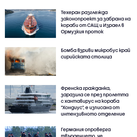
Техеран разглежда
законопроект за забрана на
кораби от САЩ и Израел в
Ормузкия проток
Бомба взриви микробус край
сирийската столица
Френска гражданка,
заразила се през пролетта
с хантавирус на кораба
"Хондиус", е изписана от
интензивното отделение
Германия опроверга
твърдението, че