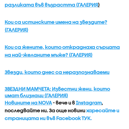
разликата във възрастта (ГАЛЕРИЯ
)
Кои са истинските имена на звездите?
(ГАЛЕРИЯ)
Кои са жените, които откраднаха сърцата
на най-желаните мъже? (ГАЛЕРИЯ)
Звезди, които днес са неразпознаваеми
ЗВЕЗДНИ МАМЧЕТА: Известни жени, които
имат близнаци (ГАЛЕРИЯ)
Новините на NOVA
- вече и в
Instagram
,
последвайте ни.
За още новини
харесайте и
страницата ни във Facebook ТУК.