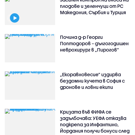
плодове и зеленчуци от РС
Македония, Сърбия и Турция
Почина д-р Георги
Поптодоров – дългогодишен
неврохирург в „Пирогов“
„Екоравновесие“ издирва
бездомни кучета в София с
дронове и ловни екипи
Кризата във ФИФА се
задълбочава: УЕФА отказва
подкрепа за Инфантино,
Йордания получи бонуси след