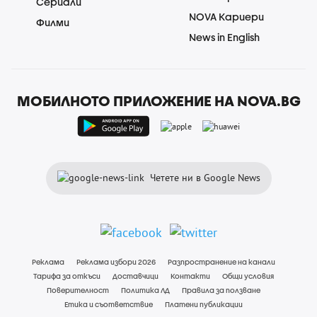
Сериали
NOVA Кариери
Филми
News in English
МОБИЛНОТО ПРИЛОЖЕНИЕ НА NOVA.BG
Четете ни в Google News
Реклама
Реклама избори 2026
Разпространение на канали
Тарифа за откъси
Доставчици
Контакти
Общи условия
Поверителност
Политика ЛД
Правила за ползване
Етика и съответствие
Платени публикации