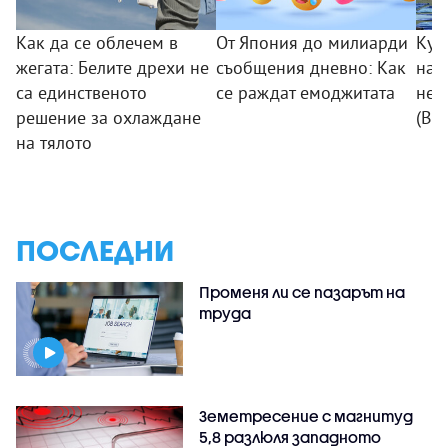
Как да се облечем в
От Япония до милиарди
Куч
жегата: Белите дрехи не
съобщения дневно: Как
на 
са единственото
се раждат емоджитата
неб
решение за охлаждане
(ВИ
на тялото
ПОСЛЕДНИ
Променя ли се пазарът на
труда
Земетресение с магнитуд
5,8 разлюля западното