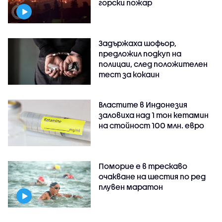
горски пожар
Задържаха шофьор,
предложил подкуп на
полицаи, след положителен
тест за кокаин
Властите в Индонезия
заловиха над 1 тон кетамин
на стойност 100 млн. евро
Поморие е в трескаво
очакване на шестия по ред
плувен маратон