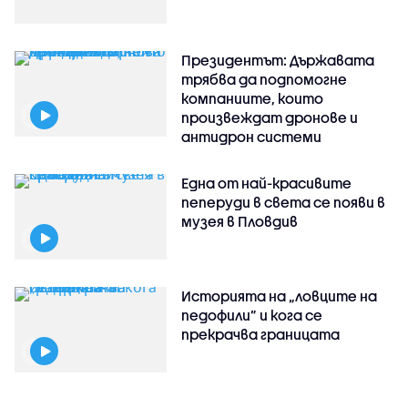
Президентът: Държавата
трябва да подпомогне
компаниите, които
произвеждат дронове и
антидрон системи
Една от най-красивите
пеперуди в света се появи в
музея в Пловдив
Историята на „ловците на
педофили” и кога се
прекрачва границата