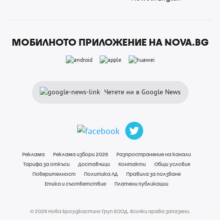
МОБИЛНОТО ПРИЛОЖЕНИЕ НА NOVA.BG
Четете ни в Google News
Реклама
Реклама избори 2026
Разпространение на канали
Тарифа за откъси
Доставчици
Контакти
Общи условия
Поверителност
Политика ЛД
Правила за ползване
Етика и съответствие
Платени публикации
© 2026 Нова Броудкастинг Груп ЕООД. Всички права запазени.