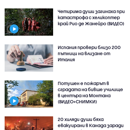
Четирима души загинаха при
катастрофа с хеликоптер
край Рио де Жанейро (ВИДЕО)
Испания провери близо 200
пътници на влизане от
Италия
Потушен е пожарът в
сградата на бивше училище
в центъра на Монтана
(ВИДЕО+СНИМКИ)
20 хиляди души бяха
евакуирани в Канада заради