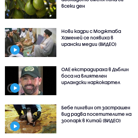
всеки ден
Нови кадри с Моджтаба
Хаменей се появиха в
ирански медии (ВИДЕО)
ОАЕ екстрадираха в Дъблин
боса на влиятелен
ирландски наркокартел
Бебе пингвин от застрашен
вид радва посетителите на
зоопарк в Китай (ВИДЕО)