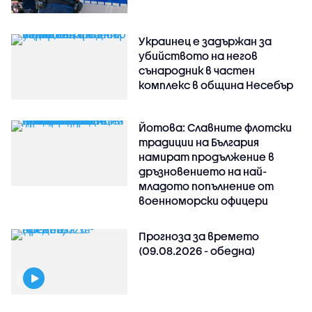
Украинец е задържан за
убийството на негов
сънародник в частен
комплекс в община Несебър
Йотова: Славните флотски
традиции на България
намират продължение в
дръзновението на най-
младото попълнение от
военноморски офицери
Прогноза за времето
(09.08.2026 - обедна)