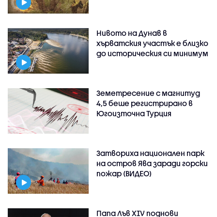
Нивото на Дунав в
хърватския участък е близко
до историческия си минимум
Земетресение с магнитуд
4,5 беше регистрирано в
Югоизточна Турция
Затвориха национален парк
на остров Ява заради горски
пожар (ВИДЕО)
Папа Лъв XIV поднови