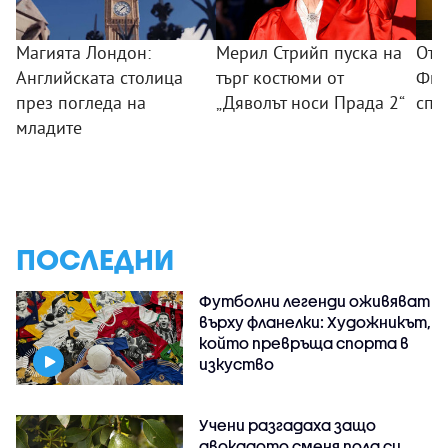
Магията Лондон:
Мерил Стрийп пуска на
От 
Английската столица
търг костюми от
Фил
през погледа на
„Дяволът носи Прада 2“
спо
младите
ПОСЛЕДНИ
Футболни легенди оживяват
върху фланелки: Художникът,
който превръща спорта в
изкуство
Учени разгадаха защо
авокадото сменя пола си