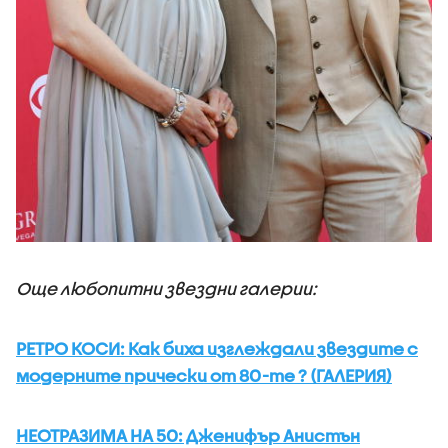
Още любопитни звездни галерии:
РЕТРО КОСИ: Как биха изглеждали звездите с
модерните прически от 80-те ? (ГАЛЕРИЯ)
НЕОТРАЗИМА НА 50: Дженифър Анистън