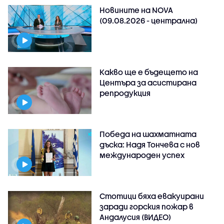
Новините на NOVA
(09.08.2026 - централна)
Какво ще е бъдещето на
Центъра за асистирана
репродукция
Победа на шахматната
дъска: Надя Тончева с нов
международен успех
Стотици бяха евакуирани
заради горския пожар в
Андалусия (ВИДЕО)