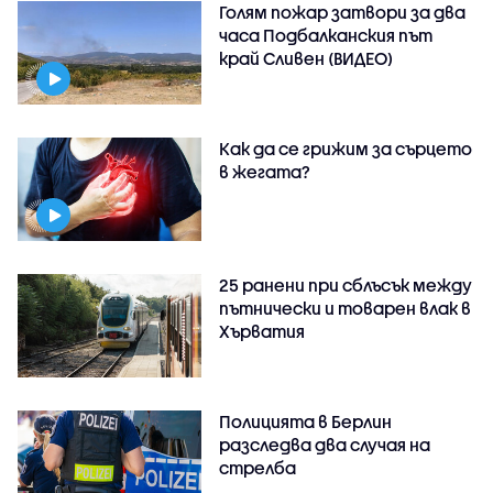
Голям пожар затвори за два
часа Подбалканския път
край Сливен (ВИДЕО)
Как да се грижим за сърцето
в жегата?
25 ранени при сблъсък между
пътнически и товарен влак в
Хърватия
Полицията в Берлин
разследва два случая на
стрелба