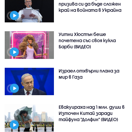
призива си да бъде сложен
край на войната в Украйна
Уитни Хюстън беше
почетена със своя кукла
Барби (ВИДЕО)
Израел отхвърли плана за
мир в Газа
Евакуираха над 1 млн. души в
Източен Китай заради
тайфуна "Долфин" (ВИДЕО)