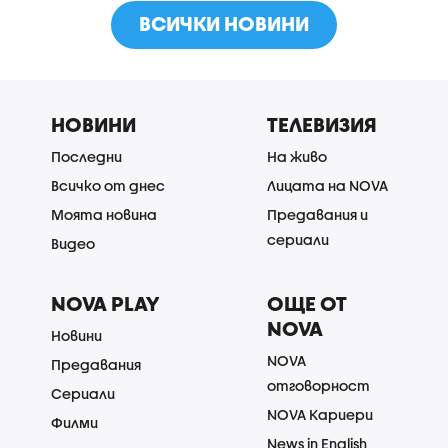
ВСИЧКИ НОВИНИ
НОВИНИ
ТЕЛЕВИЗИЯ
Последни
На живо
Всичко от днес
Лицата на NOVA
Моята новина
Предавания и
сериали
Видео
NOVA PLAY
ОЩЕ ОТ
NOVA
Новини
NOVA
Предавания
отговорност
Сериали
NOVA Кариери
Филми
News in English