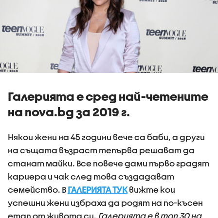
Галерията е сред най-четените
на nova.bg за 2019 г.
Някои жени на 45 години вече са баби, а други
на същата възраст тепърва решават да
станат майки. Все повече дами първо градят
кариера и чак след това създадават
семейство. В
ГАЛЕРИЯТА ТУК
вижте кои
успешни жени избраха да родят на по-късен
етап от живота си.
Галерията е в топ 30 на