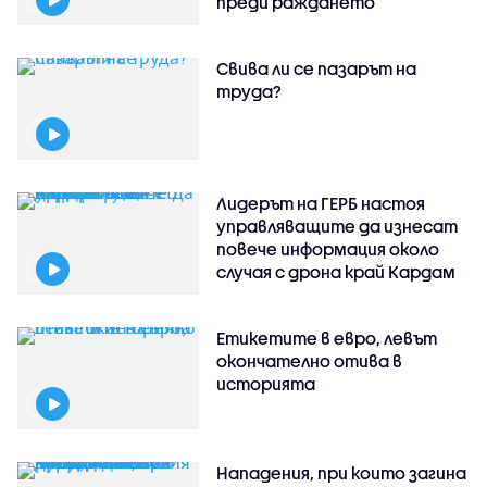
преди раждането
Свива ли се пазарът на
труда?
Лидерът на ГЕРБ настоя
управляващите да изнесат
повече информация около
случая с дрона край Кардам
Етикетите в евро, левът
окончателно отива в
историята
Нападения, при които загина