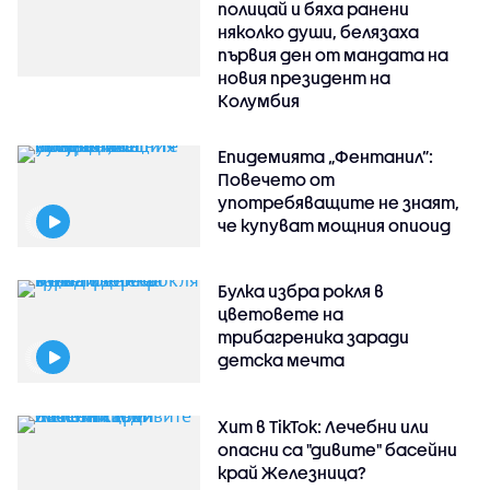
полицай и бяха ранени
няколко души, белязаха
първия ден от мандата на
новия президент на
Колумбия
Епидемията „Фентанил”:
Повечето от
употребяващите не знаят,
че купуват мощния опиоид
Булка избра рокля в
цветовете на
трибагреника заради
детска мечта
Хит в TikTok: Лечебни или
опасни са "дивите" басейни
край Железница?