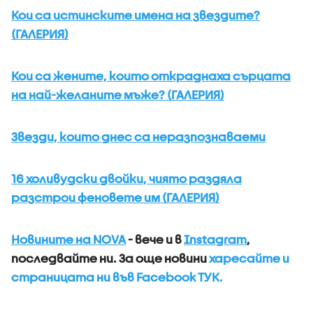
Кои са истинските имена на звездите?
(ГАЛЕРИЯ)
Кои са жените, които откраднаха сърцата
на най-желаните мъже? (ГАЛЕРИЯ)
Звезди, които днес са неразпознаваеми
16 холивудски двойки, чиято раздяла
разстрои феновете им (ГАЛЕРИЯ)
Новините на NOVA
- вече и в
Instagram
,
последвайте ни.
За още новини
харесайте и
страницата ни във Facebook ТУК.