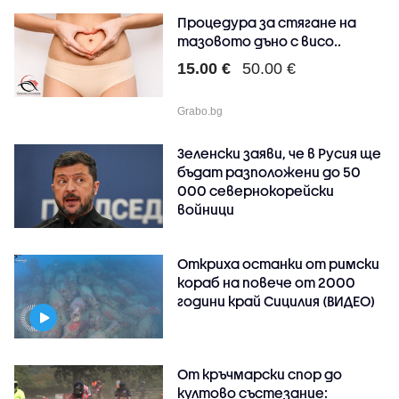
Процедура за стягане на
тазовото дъно с висо..
15.00 €
50.00 €
Grabo.bg
Зеленски заяви, че в Русия ще
бъдат разположени до 50
000 севернокорейски
войници
Откриха останки от римски
кораб на повече от 2000
години край Сицилия (ВИДЕО)
От кръчмарски спор до
култово състезание: