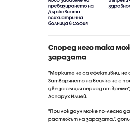
лкото в Гърция
пребазирането на
здравно
Държавната
психиатрична
болница в София
Според него така мо
заразата
"Мерките не са ефективни, не 
Затварянето на всичко не е пр
две за същия период от време",
Аспарух Илиев.
"При локдаун може по-лесно да
растежът на заразата.", допъ