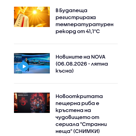
В Будапеща
регистрираха
температуратурен
рекорд от 41,1°C
Новините на NOVA
(06.08.2026 - лятна
късна)
Новооткритата
пещерна риба е
кръстена на
чудовището от
Instagram
Facebook
сериала "Странни
неща" (СНИМКИ)