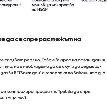
осигурени?
млн. лв. за лекарства
по НЗОК
же да се спре растежът на
се спазват реално. Това е въпрос на организация.
иятно, но е необходимо да се случи до седмица-
 заяви в "Твоят ден" експертът по ваксините д-р
 се контролира процесът. Трябва да спре
лни още той.