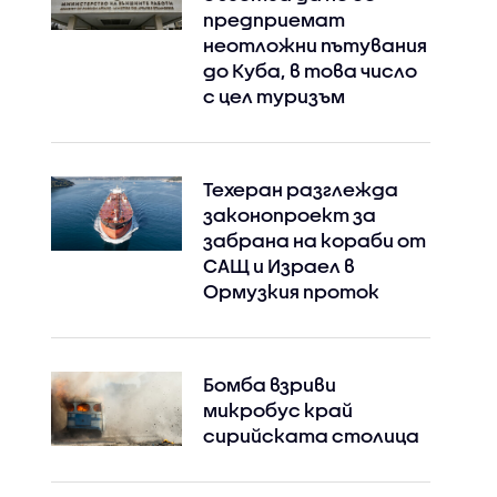
предприемат
неотложни пътувания
до Куба, в това число
с цел туризъм
Техеран разглежда
законопроект за
забрана на кораби от
САЩ и Израел в
Ормузкия проток
Бомба взриви
микробус край
сирийската столица