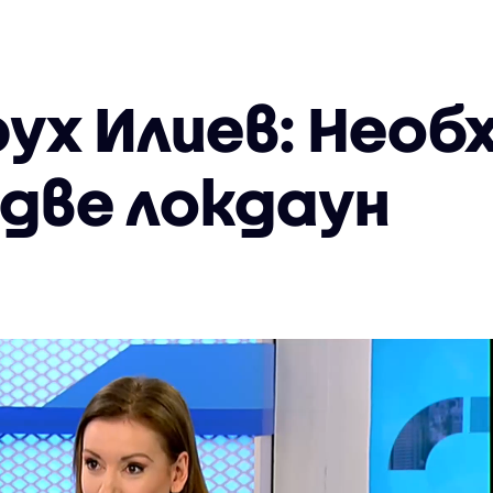
ух Илиев: Необ
две локдаун