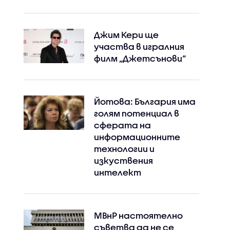
Джим Кери ще
участва в игралния
филм „Джетсънови“
Йотова: България има
голям потенциал в
сферата на
информационните
технологии и
изкуствения
интелект
МВнР настоятелно
съветва да не се