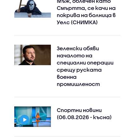
Мъж, облечен като
Смъртта, се качи на
покрива на болница в
Уелс (СНИМКА)
Зеленски обяви
началото на
специални операции
срещу руската
военна
промишленост
Спортни новини
(06.08.2026 - късна)