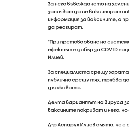
За него въвеждането на зеле
започват да се ваксинират пове
информация за ваксините, а п
да реагират.
"При претоварване на система
ефектът е добър за COVID паци
Илиев.
За специалиста срещу хората,
публично срещу тях, трябва д
държавата.
Делта вариантът на вируса за
ваксините покриват и него, н
Д-р Аспарух Илиев смята, че е