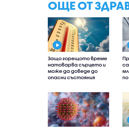
ОЩЕ ОТ ЗДРА
Защо горещото време
Пр
натоварва сърцето и
са
може да доведе до
мл
опасни състояния
по