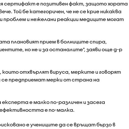
ния сертифакт е позитивен факт, защото хората
че. Той бе категоричен, че не се крие никаква
ри проблем и нежелани реакции медиците могат
та плановият прием в болниците спира,
ентите, но не и за останалите", заяви още д-р
 които отхвърлят вируса, мерките и говорят
а се предприемат мерки от страна на
 експерта е малко по-различен и засега
о ефективността е по-малка.
 рисковано е учениците да се връщат бързо в