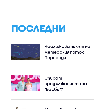
срещу
лекарствата о
респираторно-
НЗОК изтичат на
синцитиален вирус
млн. евро годиш
ПОСЛЕДНИ
Наближава пикът на
метеорния поток
Персеиди
Спират
продължанието на
"Барби"?