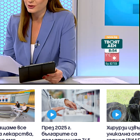
ащаме все
През 2025 г.
Хирурзи изв
а лекарства,
българите са
уникална оп
че сме
доплатили над 745
горила (ВИД