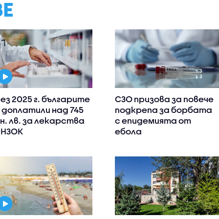
ВЕ
ез 2025 г. българите
СЗО призова за повече
 доплатили над 745
подкрепа за борбата
н. лв. за лекарства
с епидемията от
 НЗОК
ебола