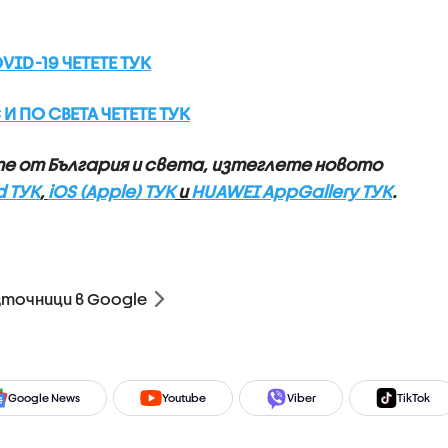
ID-19 ЧЕТЕТЕ ТУК
И ПО СВЕТА ЧЕТЕТЕ ТУК
те от България и света, изтеглете новото
d ТУК
,
iOS (Apple) ТУК
и
HUAWEI AppGallery ТУК
.
зточници в Google
Google News
Youtube
Viber
TikTok