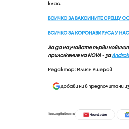
клас.
ВСИЧКО ЗА ВАКСИНИТЕ СРЕЩУ COV
ВСИЧКО ЗА КОРОНАВИРУСА У НАС 
За да научавате първи новини
приложение на NOVA - за
Androi
Редактор: Илиян Ушеров
Добави ни в предпочитани и
Последвайте ни
NewsLetter