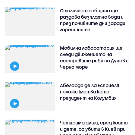
Столичната община ще
раздава безплатна вода и
през почивните дни заради
горещините
Мобилна лаборатория ще
следи движението на
есетровите риби по Дунав и
Черно море
Абелардо де ла Есприеля
положи клетва като
президент на Колумбия
Четирима души, сред които
и дете, са убити в Киев при