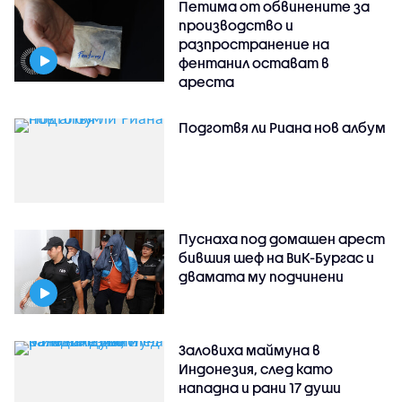
Петима от обвинените за
производство и
разпространение на
фентанил остават в
ареста
Подготвя ли Риана нов албум
Пуснаха под домашен арест
бившия шеф на ВиК-Бургас и
двамата му подчинени
Заловиха маймуна в
Индонезия, след като
нападна и рани 17 души