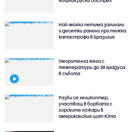
нощния руски обстрел
Най-малко петима загинали
и десетки ранени при тежка
катастрофа в Бразилия
Уморителна жега с
температури до 38 градуса
в събота
Разби се хеликоптер,
участващ в борбата с
горските пожари в
американския щат Юта