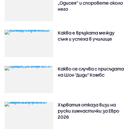
„Одисея” и споровете около
него
Каква е връзката между
съня и успеха в училище
Какво се случва с присъдата
на Шон "Диди" Комбс
Хърватия отказа визи на
руски гимнастички за Евро
2026