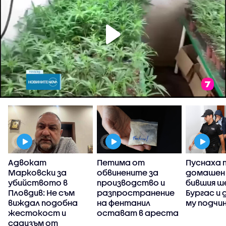
Адвокат
Петима от
Пуснаха 
Марковски за
обвинените за
домашен
убийството в
производство и
бившия ше
Пловдив: Не съм
разпространение
Бургас и
виждал подобна
на фентанил
му подчи
жестокост и
остават в ареста
садизъм от