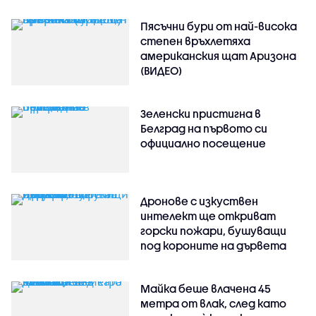
Пясъчни бури от най-висока
степен връхлетяха
американския щат Аризона
(ВИДЕО)
Зеленски пристигна в
Белград на първото си
официално посещение
Дронове с изкуствен
интелект ще откриват
горски пожари, бушуващи
под короните на дървета
Майка беше влачена 45
метра от влак, след като