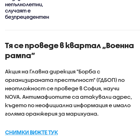
непълнолетни,
случаят е
безпрецедентен
Тя се проведе в квартал „Военна
рампа”
Акция на Главна дирекция "Борба с
организираната престъпност" (ГДБОП) по
неотложност се проведе в София, научи
NOVA. Антимафиотите са атакували адрес,
където по неофициална информация е имало
голяма оранжерия за марихуана.
СНИМКИ ВИЖТЕ ТУК