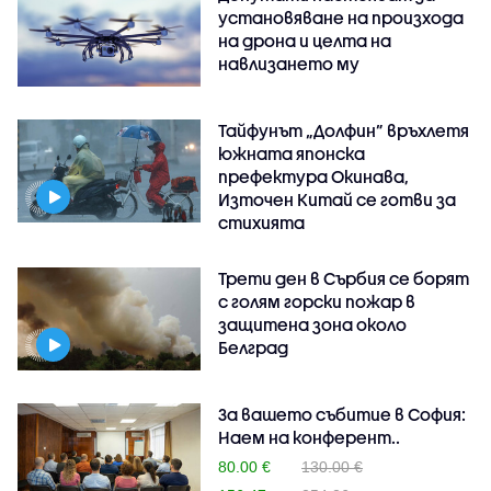
установяване на произхода
на дрона и целта на
навлизането му
Тайфунът „Долфин” връхлетя
южната японска
префектура Окинава,
Източен Китай се готви за
стихията
Трети ден в Сърбия се борят
с голям горски пожар в
защитена зона около
Белград
За вашето събитие в София:
Наем на конферент..
80.00 €
130.00 €