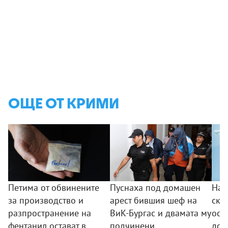
ОЩЕ ОТ КРИМИ
Петима от обвинените
Пуснаха под домашен
Над
за производство и
арест бившия шеф на
скъ
разпространение на
ВиК-Бургас и двамата му
ост
фентанил остават в
подчинени
дом