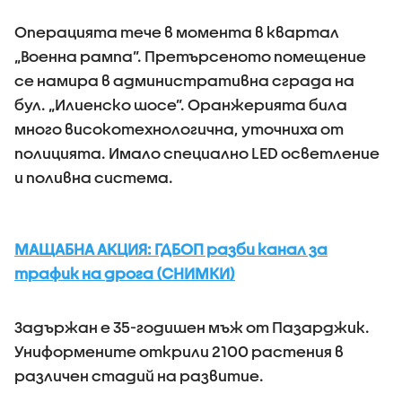
Операцията тече в момента в квартал
„Военна рампа”. Претърсеното помещение
се намира в административна сграда на
бул. „Илиенско шосе”. Оранжерията била
много високотехнологична, уточниха от
полицията. Имало специално LED осветление
и поливна система.
МАЩАБНА АКЦИЯ: ГДБОП разби канал за
трафик на дрога (СНИМКИ)
Задържан е 35-годишен мъж от Пазарджик.
Униформените открили 2100 растения в
различен стадий на развитие.