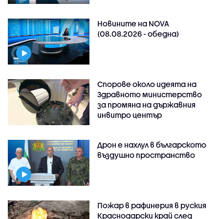
Новините на NOVA
(08.08.2026 - обедна)
Спорове около идеята на
Здравното министерство
за промяна на държавния
инвитро център
Дрон е нахлул в българското
въздушно пространство
Пожар в рафинерия в руския
Краснодарски край след