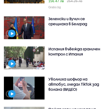
156.47 лв
254.26 лв
Grabo.bg
Зеленски и Вучич се
срещнаха в Белград
Испания въвежда граничен
контрол с Италия
Уволниха шофьор на
автобус, гледал TikTok зад
волана (ВИДЕО)