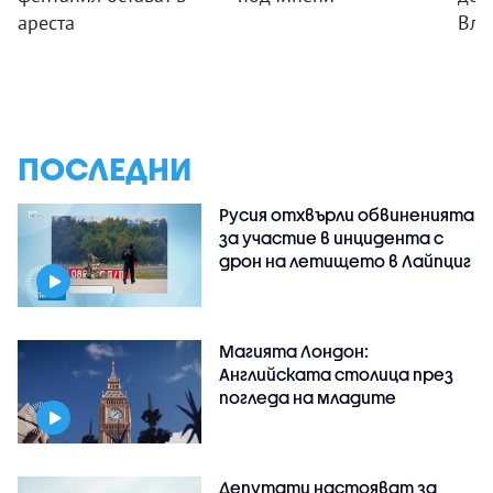
ареста
Вла
ПОСЛЕДНИ
Русия отхвърли обвиненията
за участие в инцидента с
дрон на летището в Лайпциг
Магията Лондон:
Английската столица през
погледа на младите
Депутати настояват за