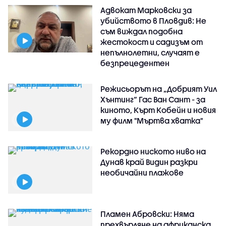
Адвокат Марковски за
убийството в Пловдив: Не
съм виждал подобна
жестокост и садизъм от
непълнолетни, случаят е
безпрецедентен
Режисьорът на „Добрият Уил
Хънтинг“ Гас Ван Сант - за
киното, Кърт Кобейн и новия
му филм "Мъртва хватка"
Рекордно ниското ниво на
Дунав край Видин разкри
необичайни плажове
Пламен Абровски: Няма
прехвърляне на африканска