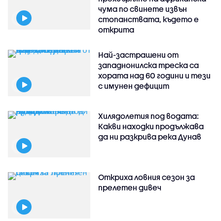
чума по свинете извън
стопанствата, където е
открита
Най-застрашени от
западнонилска треска са
хората над 60 години и тези
с имунен дефицит
Хилядолетия под водата:
Какви находки продължава
да ни разкрива река Дунав
Откриха ловния сезон за
прелетен дивеч