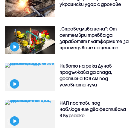
украински удар с дронове
„Справедлива цена“: От
септември трябва да
заработят платформите за
проследяване на цените
Нивото на река Дунав
продължава да спада,
достигна 109 см под
условната нула
НАП постави под
наблюдение два фестивала
в Бургаско