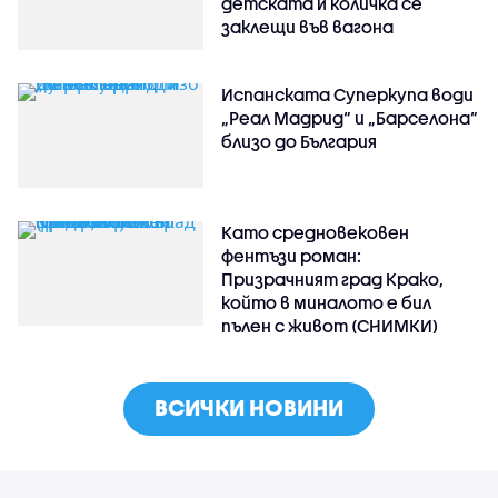
детската ѝ количка се
заклещи във вагона
Испанската Суперкупа води
„Реал Мадрид“ и „Барселона“
близо до България
Като средновековен
фентъзи роман:
Призрачният град Крако,
който в миналото е бил
пълен с живот (СНИМКИ)
ВСИЧКИ НОВИНИ