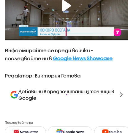
Информирайте се преди всички -
последвайте ни в
Google News Showcase
Редактор: Виктория Гетова
Добави ни в предпочитани източници в
Google
Последвайте ни
NewsLetter
Google News
Youtube