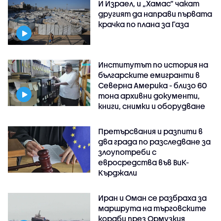
И Израел, и „Хамас“ чакат
другият да направи първата
крачка по плана за Газа
Институтът по история на
българските емигранти в
Северна Америка - близо 60
тона архивни документи,
книги, снимки и оборудване
Претърсвания и разпити в
два града по разследване за
злоупотреби с
евросредства във ВиК-
Кърджали
Иран и Оман се разбраха за
маршрута на търговските
кораби през Ормузкия