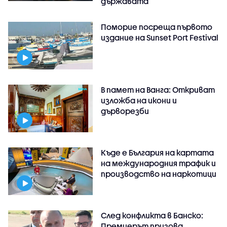
държавата
Поморие посреща първото
издание на Sunset Port Festival
В памет на Ванга: Откриват
изложба на икони и
дърворезби
Къде е България на картата
на международния трафик и
производство на наркотици
След конфликта в Банско:
Премиерът призова