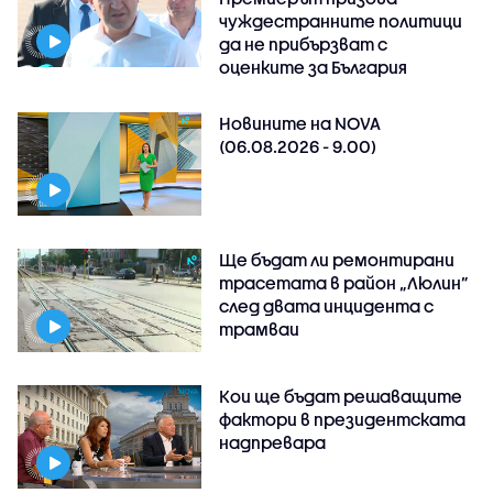
чуждестранните политици
да не прибързват с
оценките за България
Новините на NOVA
(06.08.2026 - 9.00)
Ще бъдат ли ремонтирани
трасетата в район „Люлин”
след двата инцидента с
трамваи
Кои ще бъдат решаващите
фактори в президентската
надпревара