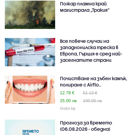
Пожар пламна край
магистрала „Тракия“
Все повече случаи на
западнонилска треска в
Европа, Гърция е сред най-
засегнатите страни
Почистване на зъбен камък,
полиране с Airflo..
12.78 €
51.13 €
25.00 лв
100.00 лв
Grabo.bg
Прогноза за времето
(06.08.2026 - обедна)