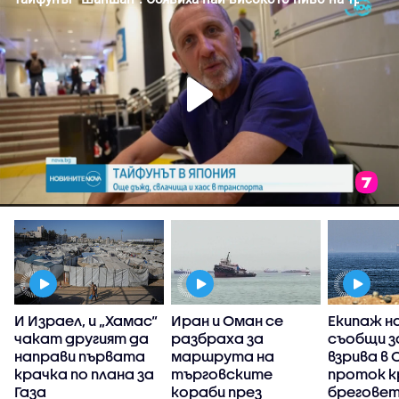
И Израел, и „Хамас“
Иран и Оман се
Екипаж н
?
чакат другият да
разбраха за
съобщи з
направи първата
маршрута на
взрива в 
крачка по плана за
търговските
проток к
Газа
кораби през
бреговет