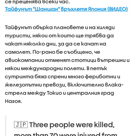
се преценява всеки час.
Тайфунът "Шаншан" връхлетя Япония (ВИДЕО)
Тайфунът обърка плановете и на хиляди
туристи, някои от които ще трябва да
чакат няколко дни, за да се качат на
самолет. По-рано бе съобщено, че
авиокомпании отменят стотици вътрешни и
някои международни полети. В петък
сутринта бяха спрени много фериботни и
железопътни превози, включително влака-
стрела между Токио и централния град
Нагоя.
🇯🇵 Three people were killed,
more than 70 were injured from