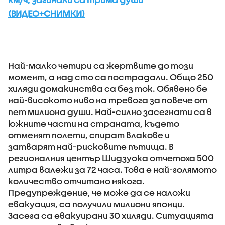
(ВИДЕО+СНИМКИ)
Най-малко четири са жертвите до този
момент, а над сто са пострадали. Общо 250
хиляди домакинства са без ток. Обявено бе
най-високото ниво на тревога за повече от
пет милиона души. Най-силно засегнати са в
южните части на страната, където
отменят полети, спират влакове и
затварят най-рисковите пътища. В
регионалния център Шидзуока отчетоха 500
литра валежи за 72 часа. Това е най-голямото
количество отчитано някога.
Предупреждение, че може да се наложи
евакуация, са получили милиони японци.
Засега са евакуирани 30 хиляди. Ситуацията