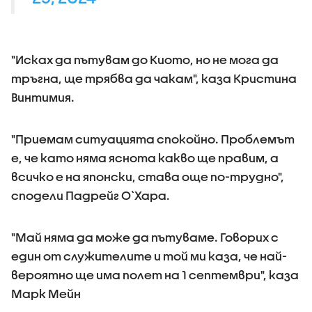
"Исках да пътувам до Киото, но не мога да
тръгна, ще трябва да чакам", каза Кристина
Винтимия.
"Приемам ситуацията спокойно. Проблемът
е, че като няма яснота какво ще правим, а
всичко е на японски, става още по-трудно",
сподели Падрейг О`Хара.
"Май няма да може да пътуваме. Говорих с
един от служителите и той ми каза, че най-
вероятно ще има полет на 1 септември", каза
Марк Мейн