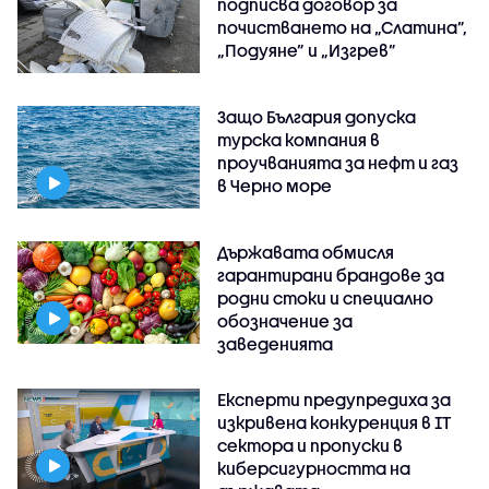
подписва договор за
почистването на „Слатина”,
„Подуяне” и „Изгрев”
Защо България допуска
турска компания в
проучванията за нефт и газ
в Черно море
Държавата обмисля
гарантирани брандове за
родни стоки и специално
обозначение за
заведенията
Експерти предупредиха за
изкривена конкуренция в IT
сектора и пропуски в
киберсигурността на