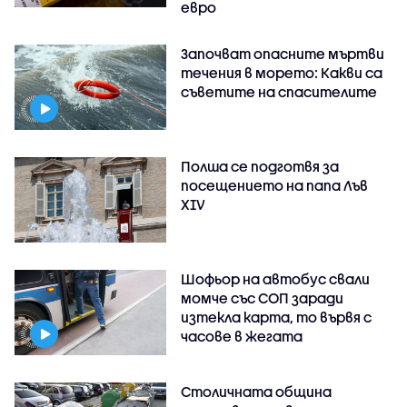
евро
Започват опасните мъртви
течения в морето: Какви са
съветите на спасителите
Полша се подготвя за
посещението на папа Лъв
XIV
Шофьор на автобус свали
момче със СОП заради
изтекла карта, то вървя с
часове в жегата
Столичната община