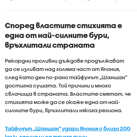
Ормузкия проток
Според властите стихията е
една от най-силните бури,
връхлитали страната
Рекордни проливни дъждове продължават
да се изливат над голяма част от Япония,
след като ден по-рано тайфунът „Шаншан”
достигна сушата. Той причини и много
свлачища в страната. Властите смятат, че
стихията може да се окаже една от най-
силните бури, връхлитали някога региона.
Тайфунът „Шаншан” удари Япония с близо 200
км/ч, загинали са трима души