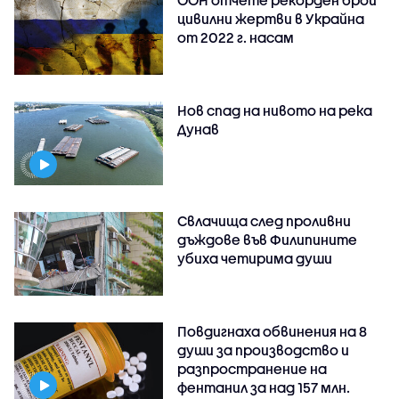
ООН отчете рекорден брой
цивилни жертви в Украйна
от 2022 г. насам
Нов спад на нивото на река
Дунав
Свлачища след проливни
дъждове във Филипините
убиха четирима души
Повдигнаха обвинения на 8
души за производство и
разпространение на
фентанил за над 157 млн.