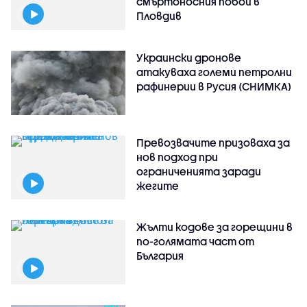
смъртоносния побой в
Пловдив
Украински дронове
атакуваха големи петролни
рафинерии в Русия (СНИМКА)
Превозвачите призоваха за
нов подход при
ограниченията заради
жегите
Жълти кодове за горещини в
по-голямата част от
България