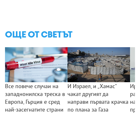
ОЩЕ ОТ СВЕТЪТ
Все повече случаи на
И Израел, и „Хамас“
Ира
западнонилска треска в
чакат другият да
раз
Европа, Гърция е сред
направи първата крачка
на 
най-засегнатите страни
по плана за Газа
пре