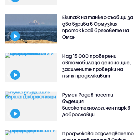
Екипаж на танкер съобщи за
два взрива в Ормузкия
проток край бреговете на
Оман
Над 15 000 проверени
автомобила за денонощие,
засилените проверки на
пътя продължават
Румен Радев посети
бъдещия
високотехнологичен парк в
Доброславци
Продължава разследването