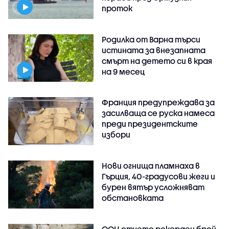
проток
Родилка от Варна търси
истината за внезапната
смърт на детето си в края
на 9 месец
Франция предупреждава за
засилваща се руска намеса
преди президентските
избори
Нови огнища пламнаха в
Гърция, 40-градусови жеги и
бурен вятър усложняват
обстановката