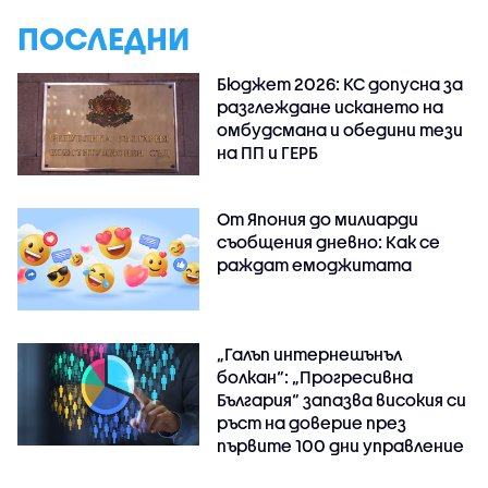
ПОСЛЕДНИ
Бюджет 2026: КС допусна за
разглеждане искането на
омбудсмана и обедини тези
на ПП и ГЕРБ
От Япония до милиарди
съобщения дневно: Как се
раждат емоджитата
„Галъп интернешънъл
болкан“: „Прогресивна
България“ запазва високия си
ръст на доверие през
първите 100 дни управление