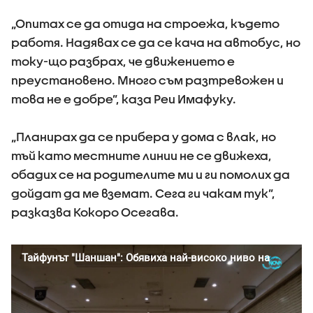
„Опитах се да отида на строежа, където
работя. Надявах се да се кача на автобус, но
току-що разбрах, че движението е
преустановено. Много съм разтревожен и
това не е добре”, каза Реи Имафуку.
„Планирах да се прибера у дома с влак, но
тъй като местните линии не се движеха,
обадих се на родителите ми и ги помолих да
дойдат да ме вземат. Сега ги чакам тук”,
разказва Кокоро Осегава.