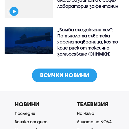
около разбитата в София
лаборатория за фентанил
„Бомба със закъснител“:
Потъналата съветска
ядрена подводница, която
крие риск от токсично
замърсяване (СНИМКИ)
ВСИЧКИ НОВИНИ
НОВИНИ
ТЕЛЕВИЗИЯ
Последни
На живо
Всичко от днес
Лицата на NOVA