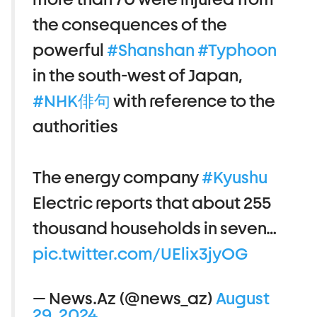
the consequences of the
powerful
#Shanshan
#Typhoon
in the south-west of Japan,
#NHK俳句
with reference to the
authorities
The energy company
#Kyushu
Electric reports that about 255
thousand households in seven…
pic.twitter.com/UElix3jyOG
— News.Az (@news_az)
August
29, 2024