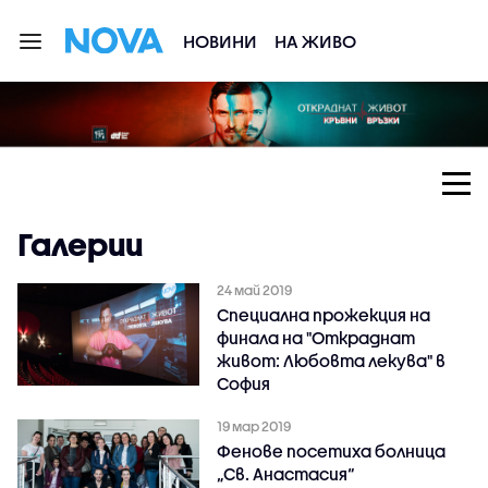
НОВИНИ
НА ЖИВО
Галерии
24 май 2019
Специална прожекция на
финала на "Откраднат
живот: Любовта лекува" в
София
19 мар 2019
Фенове посетиха болница
„Св. Анастасия“