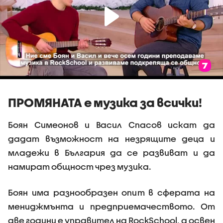
ПРОМЯНАТА е музика за всички!
Боян Симеонов и Васил Спасов искат да
дадат възможност на незрящите деца и
младежи в България да се развиват и да
намират общност чрез музика.
Боян има разнообразен опит в сферата на
мениджмънта и предприемачеството. От
две години е управител на RockSchool, а освен