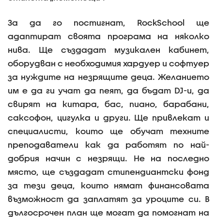
За да го постигнат, RockSchool ще
адаптират своята програма на няколко
нива. Ще създадат музикален кабинет,
оборудван с необходимия хардуер и софтуер
за нуждите на незрящите деца. Желанието
им е да ги учат да пеят, да бъдат DJ-и, да
свирят на китара, бас, пиано, барабани,
саксофон, цигулка и други. Ще привлекат и
специалисти, които ще обучат техните
преподаватели как да работят по най-
добрия начин с незрящи. Не на последно
място, ще създадат стипендиантски фонд
за тези деца, които нямат финансовата
възможност да заплатят за уроците си. В
дългосрочен план ще могат да помогнат на