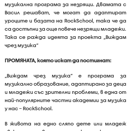
музикална програма за незрящи. Двамата с
Васил решават, че могат да адаптират
уроците и базата на RockSchool, така че да
са достъпни за още повече незрящи младежи.
Така се ражда идеята за проекта „Виждам
чрез музика“
ПРОМЯНАТА, която искат да постигнат:
„Виждам чрез музика“ е програма за
музикално образование, адаптирано за деца
и младежи със зрителни проблеми, в една от
най-популярните частни академии за музика
у нас – RockSchool.
В живота на едно сляпо дете или младеж