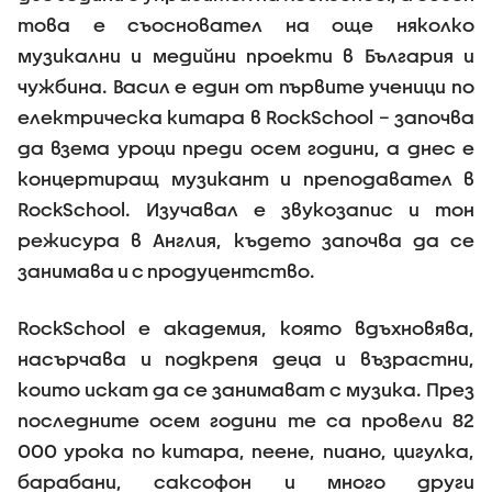
това е съосновател на още няколко
музикални и медийни проекти в България и
чужбина. Васил е един от първите ученици по
електрическа китара в RockSchool – започва
да взема уроци преди осем години, а днес е
концертиращ музикант и преподавател в
RockSchool. Изучавал е звукозапис и тон
режисура в Англия, където започва да се
занимава и с продуцентство.
RockSchool е академия, която вдъхновява,
насърчава и подкрепя деца и възрастни,
които искат да се занимават с музика. През
последните осем години те са провели 82
000 урока по китара, пеене, пиано, цигулка,
барабани, саксофон и много други