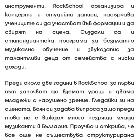
инструменти. RockSchool организира и
концерти и студийни записи, насърчава
учениците си да участват във формации и да
свирят на сцена. Създали са и
стипендиантска програма за безплатно
музикално обучение и звукозапис за
талантливи деца от семейства с ниски
доходи.
Преди около две години в RockSchool за първи
път започват да вземат уроци и двама
младежи с нарушено зрение. Гледайки ги на
сцената, Боян си задава въпроса защо преди
това не е виждал много незрящи млади
музиканти в България. Проучва и открива, че
все още не съществува структурирана