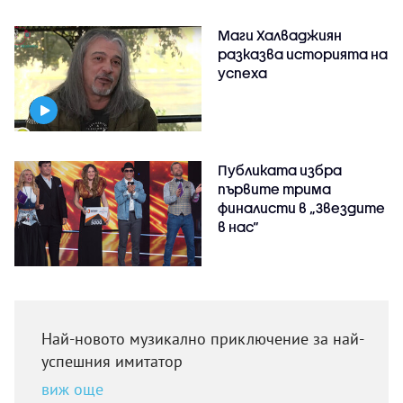
Маги Халваджиян
разказва историята на
успеха
Публиката избра
първите трима
финалисти в „Звездите
в нас“
Най-новото музикално приключение за най-
успешния имитатор
виж още