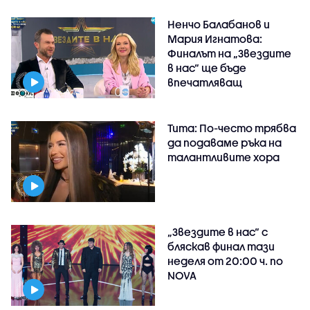
Ненчо Балабанов и
Мария Игнатова:
Финалът на „Звездите
в нас“ ще бъде
впечатляващ
Тита: По-често трябва
да подаваме ръка на
талантливите хора
„Звездите в нас“ с
бляскав финал тази
неделя от 20:00 ч. по
NOVA