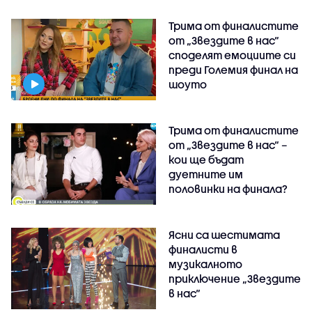
Трима от финалистите
от „Звездите в нас“
споделят емоциите си
преди Големия финал на
шоуто
Трима от финалистите
от „Звездите в нас“ –
кои ще бъдат
дуетните им
половинки на финала?
Ясни са шестимата
финалисти в
музикалното
приключение „Звездите
в нас“