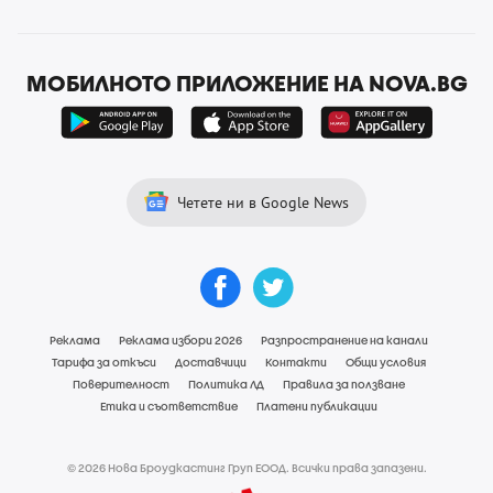
МОБИЛНОТО ПРИЛОЖЕНИЕ НА NOVA.BG
Четете ни в Google News
Реклама
Реклама избори 2026
Разпространение на канали
Тарифа за откъси
Доставчици
Контакти
Общи условия
Поверителност
Политика ЛД
Правила за ползване
Етика и съответствие
Платени публикации
© 2026 Нова Броудкастинг Груп ЕООД. Всички права запазени.