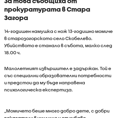
За това съобщиха от
прокуратурата в Стара
Загора
14-годишен намушка с нож 13-годишно момиче
в старозогорското село Скобелево.
Убийството е станало в събота, малко след
18.00 ч.
Малолетният извършител е задържан. Той е
със специални образователни потребности
и предстои да му бъде направена
психологическа експертиза.
„Момичето беше много добро дете, с добри
показатели в училище и от хубаво