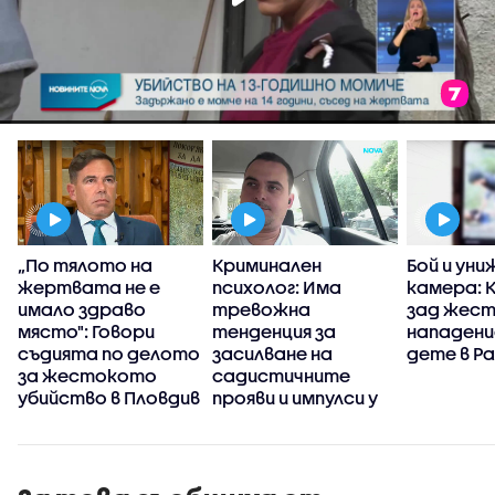
„По тялото на
Криминален
Бой и уни
жертвата не е
психолог: Има
камера: 
имало здраво
тревожна
зад жес
място": Говори
тенденция за
нападени
съдията по делото
засилване на
дете в Р
за жестокото
садистичните
убийство в Пловдив
прояви и импулси у
младите хора