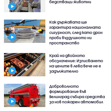
бедстващи животни
Как държавата ще
гарантира националната
сигурност, след като дрон
проби въздушното ни
пространство
Край на двойното
обозначение: Изписването
на цените в лева вече не е
задължително
Доброволното
формирование във
Велинград събира средства
за нов пожарен автомобил