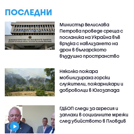
ПОСЛЕДНИ
Министър Велислава
Петрова проведе среща с
посланика на Украйна във
връзка с навлизането на
дрон в българското
въздушно пространство
Няколко пожара
мобилизираха горски
служители, пожарникари и
доброволци в Югозапада
ГДБОП следи за агресия и
заплахи в социалните мрежи
след убийството в Пловдив