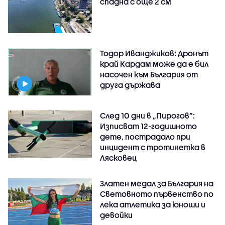
спадна с още 2 см
Тодор Иванджиков: Дронът
край Кардам може да е бил
насочен към България от
друга държава
След 10 дни в „Пирогов“:
Изписват 12-годишното
дете, пострадало при
инцидент с тротинетка в
Лясковец
Златен медал за България на
Световното първенство по
лека атлетика за юноши и
девойки