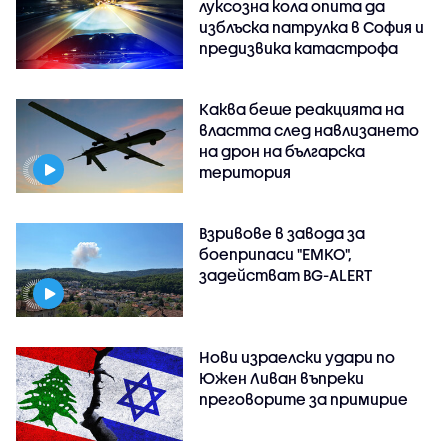
луксозна кола опита да
изблъска патрулка в София и
предизвика катастрофа
Каква беше реакцията на
властта след навлизането
на дрон на българска
територия
Взривове в завода за
боеприпаси "ЕМКО",
задействат BG-ALERT
Нови израелски удари по
Южен Ливан въпреки
преговорите за примирие