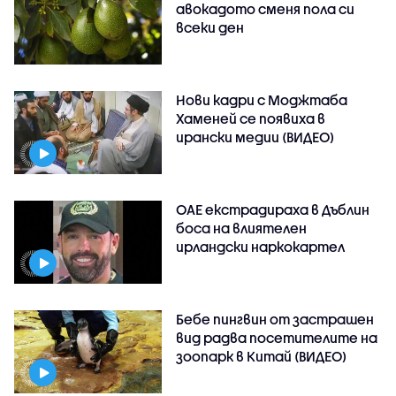
авокадото сменя пола си
всеки ден
Нови кадри с Моджтаба
Хаменей се появиха в
ирански медии (ВИДЕО)
ОАЕ екстрадираха в Дъблин
боса на влиятелен
ирландски наркокартел
Бебе пингвин от застрашен
вид радва посетителите на
зоопарк в Китай (ВИДЕО)