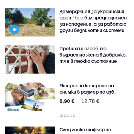
Демерджиев за украинския
дрон: Не е бил предназначен
за нападение, а за работа с
други безпилотни системи
Пребиха и ограбиха
възрастна жена в Добричко,
тя е в тежко състояние
Експресно копиране на
снимки в размер по изб..
8.90 €
12.78 €
Grabo.bg
След гонка шофьор на