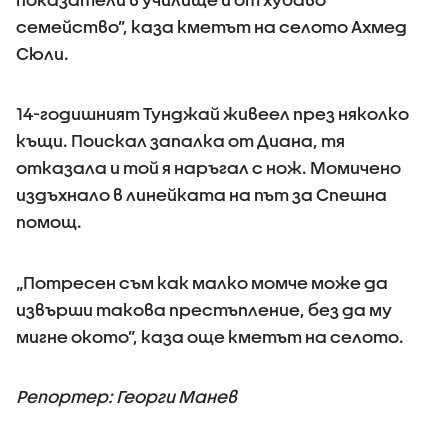
семейство”, каза кметът на селото Ахмед
Сюли.
14-годишният Тунджай живеел през няколко
къщи. Поискал запалка от Диана, тя
отказала и той я наръгал с нож. Момичено
издъхнало в линейката на път за Спешна
помощ.
„Потресен съм как малко момче може да
извърши такова престъпление, без да му
мигне окото”, каза още кметът на селото.
Репортер: Георги Манев