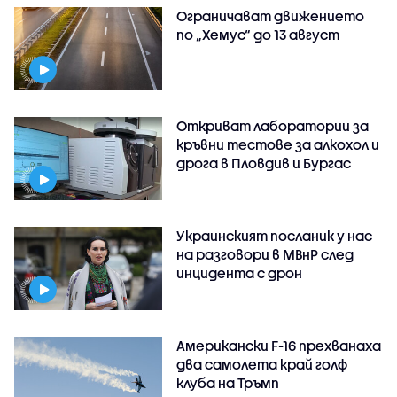
Ограничават движението
по „Хемус“ до 13 август
Откриват лаборатории за
кръвни тестове за алкохол и
дрога в Пловдив и Бургас
Украинският посланик у нас
на разговори в МВнР след
инцидента с дрон
Американски F-16 прехванаха
два самолета край голф
клуба на Тръмп