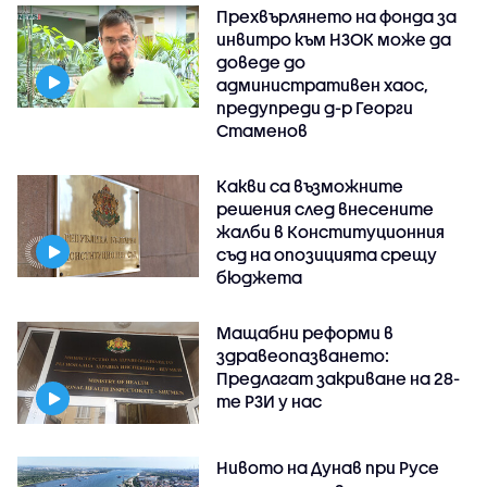
Прехвърлянето на фонда за
инвитро към НЗОК може да
доведе до
административен хаос,
предупреди д-р Георги
Стаменов
Какви са възможните
решения след внесените
жалби в Конституционния
съд на опозицията срещу
бюджета
Мащабни реформи в
здравеопазването:
Предлагат закриване на 28-
те РЗИ у нас
Нивото на Дунав при Русе