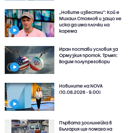
„Новите известни”: Кой е
Михаил Стоянов и защо не
иска да има плочки на
корема
Иран постави условия за
Ормузкия проток. Тръмп:
Водим полупреговори
Новините на NOVA
(10.08.2026 - 9.00)
Първата зоолинейка в
България ще помага на