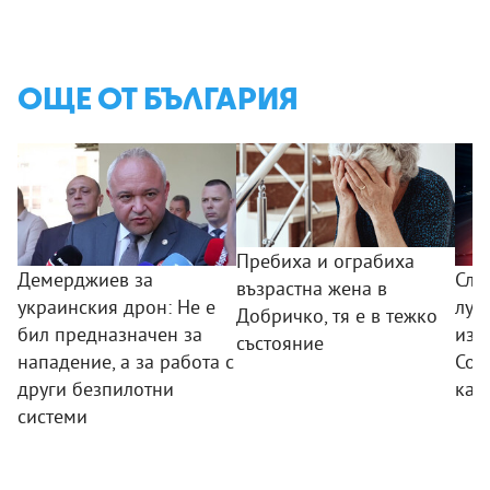
ОЩЕ ОТ БЪЛГАРИЯ
Пребиха и ограбиха
Демерджиев за
Сле
възрастна жена в
украинския дрон: Не е
лук
Добричко, тя е в тежко
бил предназначен за
изб
състояние
нападение, а за работа с
Соф
други безпилотни
кат
системи