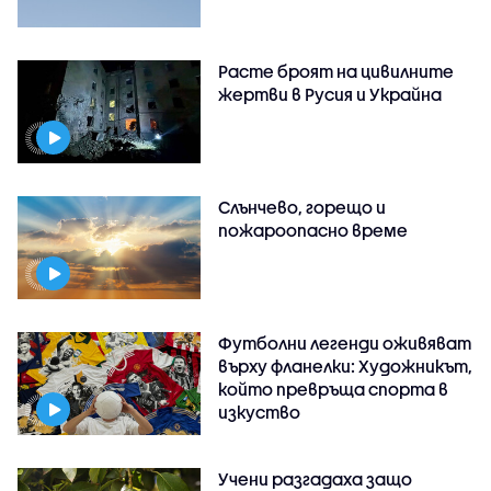
Расте броят на цивилните
жертви в Русия и Украйна
Слънчево, горещо и
пожароопасно време
Футболни легенди оживяват
върху фланелки: Художникът,
който превръща спорта в
изкуство
Учени разгадаха защо