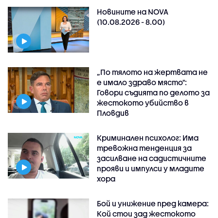
Новините на NOVA
(10.08.2026 - 8.00)
„По тялото на жертвата не
е имало здраво място":
Говори съдията по делото за
жестокото убийство в
Пловдив
Криминален психолог: Има
тревожна тенденция за
засилване на садистичните
прояви и импулси у младите
хора
Бой и унижение пред камера:
Кой стои зад жестокото