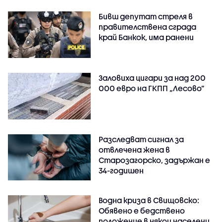
Бивш депутат стреля в
правителствена сграда
край Банкок, има ранени
Заловиха цигари за над 200
000 евро на ГКПП „Лесово”
Разследват сигнал за
отвлечена жена в
Старозагорско, задържан е
34-годишен
Водна криза в Свищовско:
Обявено е бедствено
положение в някои населени