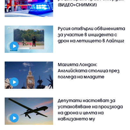
(ВИДЕО+СНИМКИ)
Русия отхвърли обвиненията
за участие в инцидента с
дрон на летището в Лайпциг
Магията Лондон:
Английската столица през
погледа на младите
Депутати настояват за
установяване на произхода
на дрона и целта на
навлизането му