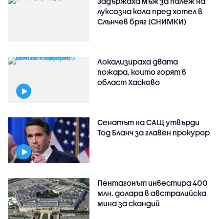
Задържаха мъж за палеж на
луксозна кола пред хотел в
Слънчев бряг (СНИМКИ)
Локализираха двата
пожара, които горят в
област Хасково
Сенатът на САЩ утвърди
Тод Бланч за главен прокурор
Пентагонът инвестира 400
млн. долара в австралийска
мина за скандий