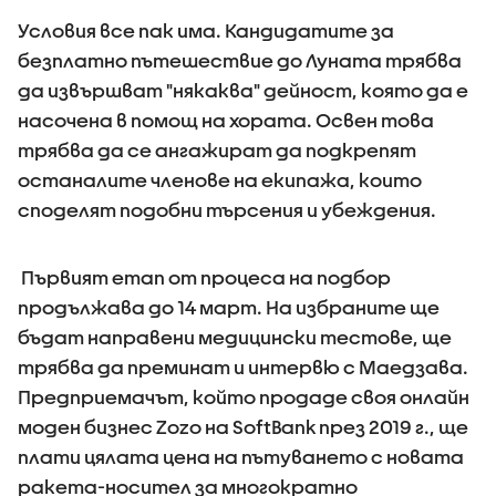
Условия все пак има. Кандидатите за
безплатно пътешествие до Луната трябва
да извършват "някаква" дейност, която да е
насочена в помощ на хората. Освен това
трябва да се ангажират да подкрепят
останалите членове на екипажа, които
споделят подобни търсения и убеждения.
Първият етап от процеса на подбор
продължава до 14 март. На избраните ще
бъдат направени медицински тестове, ще
трябва да преминат и интервю с Маедзава.
Предприемачът, който продаде своя онлайн
моден бизнес Zozo на SoftBank през 2019 г., ще
плати цялата цена на пътуването с новата
ракета-носител за многократно