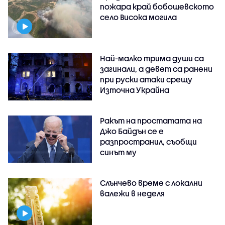
пожара край бобошевското
село Висока могила
Най-малко трима души са
загинали, а девет са ранени
при руски атаки срещу
Източна Украйна
Ракът на простатата на
Джо Байдън се е
разпространил, съобщи
синът му
Слънчево време с локални
валежи в неделя