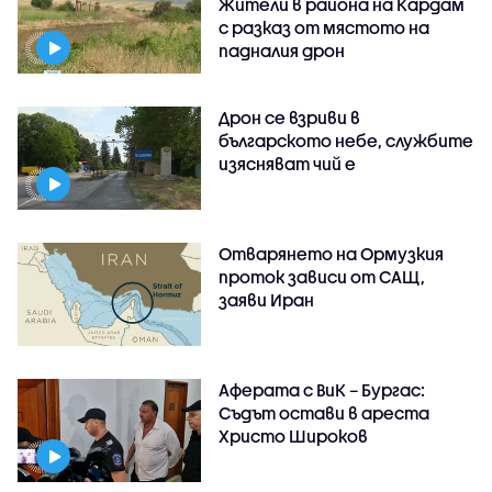
Жители в района на Кардам
с разказ от мястото на
падналия дрон
Дрон се взриви в
българското небе, службите
изясняват чий е
Отварянето на Ормузкия
проток зависи от САЩ,
заяви Иран
Аферата с ВиК – Бургас:
Съдът остави в ареста
Христо Широков