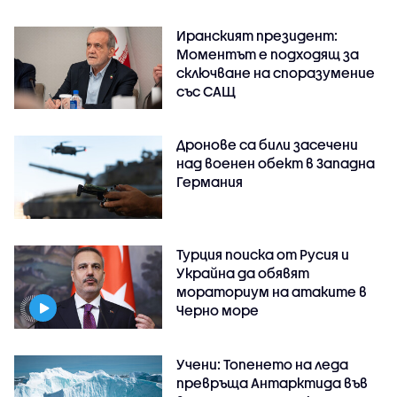
Иранският президент:
Моментът е подходящ за
сключване на споразумение
със САЩ
Дронове са били засечени
над военен обект в Западна
Германия
Турция поиска от Русия и
Украйна да обявят
мораториум на атаките в
Черно море
Учени: Топенето на леда
превръща Антарктида във