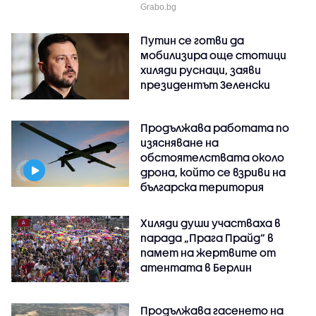
Grabo.bg
Путин се готви да
мобилизира още стотици
хиляди руснаци, заяви
президентът Зеленски
Продължава работата по
изясняване на
обстоятелствата около
дрона, който се взриви на
българска територия
Хиляди души участваха в
парада „Прага Прайд“ в
памет на жертвите от
атентата в Берлин
Продължава гасенето на