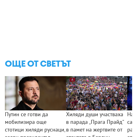
ОЩЕ ОТ СВЕТЪТ
Путин се готви да
Хиляди души участваха
Най
мобилизира още
в парада „Прага Прайд“
са з
стотици хиляди руснаци,
в памет на жертвите от
ран