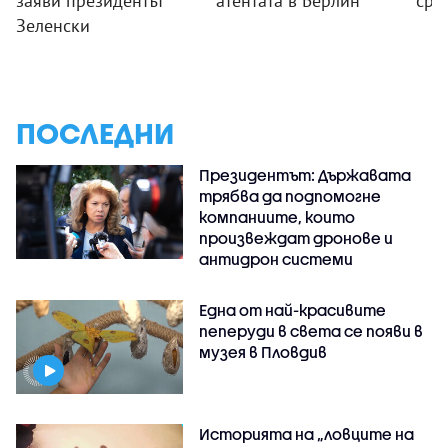
заяви президентът
атентата в Берлин
сре
Зеленски
ПОСЛЕДНИ
Президентът: Държавата
трябва да подпомогне
компаниите, които
произвеждат дронове и
антидрон системи
Една от най-красивите
пеперуди в света се появи в
музея в Пловдив
Историята на „ловците на