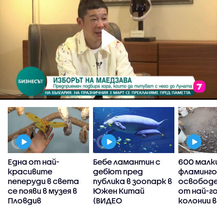
Една от най-
Бебе ламантин с
600 малк
т
красивите
дебют пред
фламинго
пеперуди в света
публика в зоопарк в
освободе
се появи в музея в
Южен Китай
от най-г
Пловдив
(ВИДЕО
колонии в
(ВИДЕО)