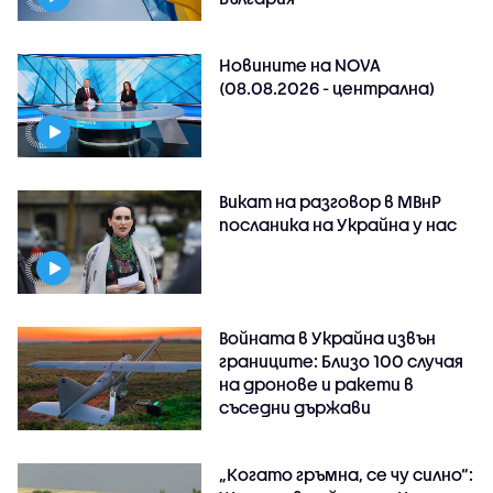
Новините на NOVA
(08.08.2026 - централна)
Викат на разговор в МВнР
посланика на Украйна у нас
Войната в Украйна извън
границите: Близо 100 случая
на дронове и ракети в
съседни държави
„Когато гръмна, се чу силно“: