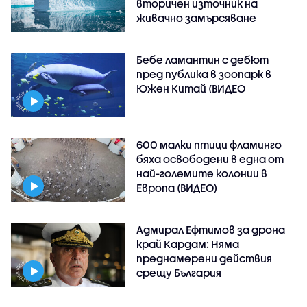
вторичен източник на
живачно замърсяване
Бебе ламантин с дебют
пред публика в зоопарк в
Южен Китай (ВИДЕО
600 малки птици фламинго
бяха освободени в една от
най-големите колонии в
Европа (ВИДЕО)
Адмирал Ефтимов за дрона
край Кардам: Няма
преднамерени действия
срещу България