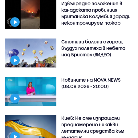
Извънредно положение в
канадската провинция
Британска Колумбия заради
неконтролируем пожар
Стотици балони с горещ
въздух полетяха в небето
над Бристол (ВИДЕО)
Новините на NOVA NEWS
(08.08.2026 - 20:00)
Киев: Не сме изпращали
преднамерено никакви
летателни средства към
България