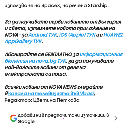
използване на SpaceX, наречена Starship.
За да научавате първи новините от България
и света, изтеглете новото приложение на
NOVA - за
Android ТУК
,
iOS (Apple) ТУК
и и
HUAWEI
AppGallery ТУК
.
Абонирайте се БЕЗПЛАТНО за
информационния
бюлетин на nova.bg ТУК
, за да получавате
най-важните новини от деня на
електронната си поща.
Всички новини от NOVA NEWS гледайте
в
канала на телевизията във Vbox7
.
Редактор: Цветина Петкова
Добави ни в предпочитани източници в
Google