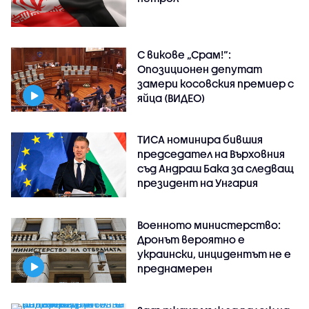
С викове „Срам!“:
Опозиционен депутат
замери косовския премиер с
яйца (ВИДЕО)
ТИСА номинира бившия
председател на Върховния
съд Андраш Бака за следващ
президент на Унгария
Военното министерство:
Дронът вероятно е
украински, инцидентът не е
преднамерен