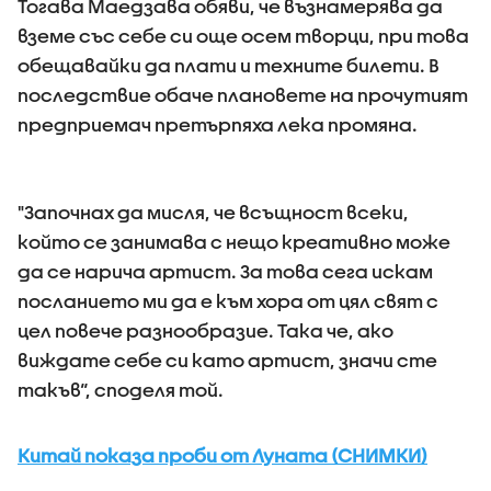
Тогава Маедзава обяви, че възнамерява да
вземе със себе си още осем творци, при това
обещавайки да плати и техните билети. В
последствие обаче плановете на прочутият
предприемач претърпяха лека промяна.
"Започнах да мисля, че всъщност всеки,
който се занимава с нещо креативно може
да се нарича артист. За това сега искам
посланието ми да е към хора от цял свят с
цел повече разнообразие. Така че, ако
виждате себе си като артист, значи сте
такъв“, споделя той.
Китай показа проби от Луната (СНИМКИ)