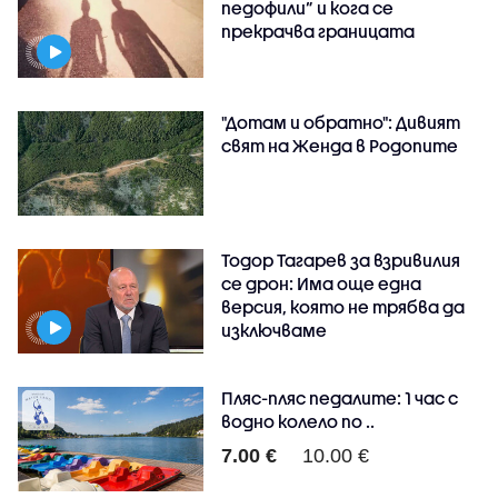
педофили” и кога се
прекрачва границата
"Дотам и обратно": Дивият
свят на Женда в Родопите
Тодор Тагарев за взривилия
се дрон: Има още една
версия, която не трябва да
изключваме
Пляс-пляс педалите: 1 час с
водно колело по ..
7.00 €
10.00 €