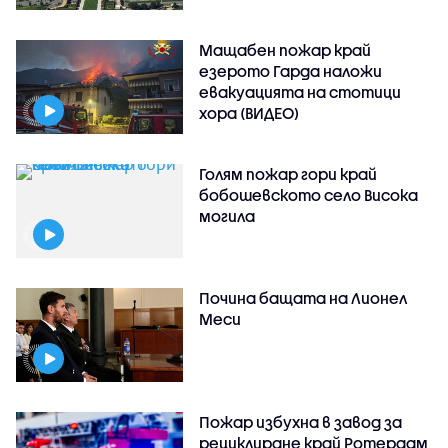
Мащабен пожар край
езерото Гарда наложи
евакуацията на стотици
хора (ВИДЕО)
Голям пожар гори край
бобошевското село Висока
могила
Почина бащата на Лионел
Меси
Пожар избухна в завод за
рециклиране край Ротердам