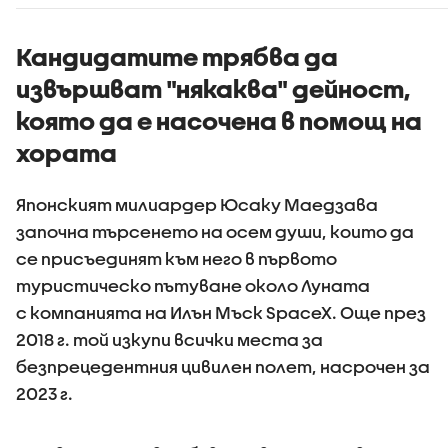
Кандидатите трябва да
извършват "някаква" дейност,
която да е насочена в помощ на
хората
Японският милиардер Юсаку Маедзава
започна търсенето на осем души, които да
се присъединят към него в първото
туристическо пътуване около Луната
с компанията на Илън Мъск SpaceX. Още през
2018 г. той изкупи всички места за
безпрецедентния цивилен полет, насрочен за
2023 г.