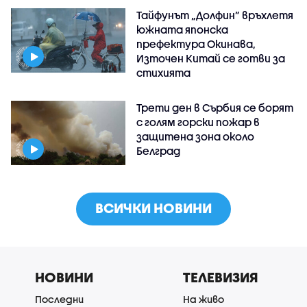
Тайфунът „Долфин” връхлетя
южната японска
префектура Окинава,
Източен Китай се готви за
стихията
Трети ден в Сърбия се борят
с голям горски пожар в
защитена зона около
Белград
ВСИЧКИ НОВИНИ
НОВИНИ
ТЕЛЕВИЗИЯ
Последни
На живо