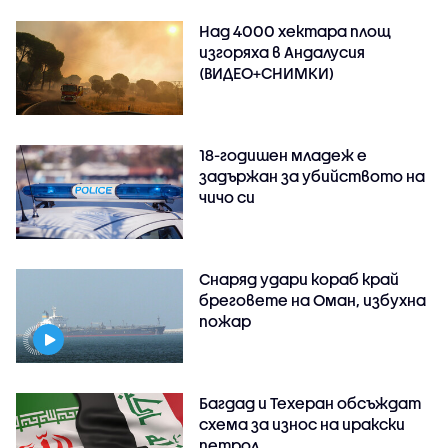
Над 4000 хектара площ
изгоряха в Андалусия
(ВИДЕО+СНИМКИ)
18-годишен младеж е
задържан за убийството на
чичо си
Снаряд удари кораб край
бреговете на Оман, избухна
пожар
Багдад и Техеран обсъждат
схема за износ на иракски
петрол