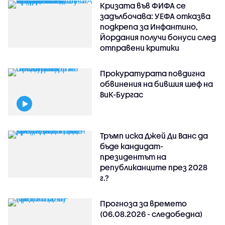
Кризата във ФИФА се
задълбочава: УЕФА отказва
подкрепа за Инфантино,
Йордания получи бонуси след
отправени критики
Прокуратурата повдигна
обвинения на бившия шеф на
ВиК-Бургас
Тръмп иска Джей Ди Ванс да
бъде кандидат-
президентът на
републиканците през 2028
г.?
Прогноза за времето
(06.08.2026 - следобедна)