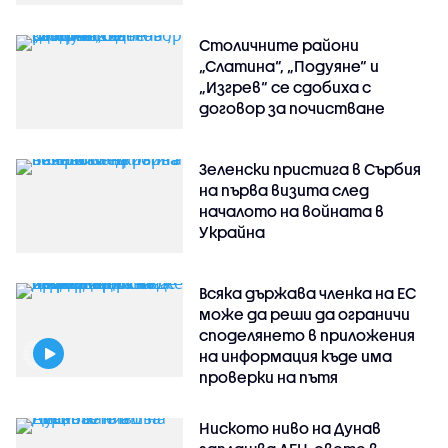
Столичните райони
„Слатина“, „Подуяне“ и
„Изгрев“ се сдобиха с
договор за почистване
Зеленски пристига в Сърбия
на първа визита след
началото на войната в
Украйна
Всяка държава членка на ЕС
може да реши да ограничи
споделянето в приложения
на информация къде има
проверки на пътя
Ниското ниво на Дунав