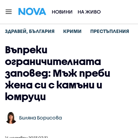
НОВИНИ
НА ЖИВО
ЗДРАВЕЙ, БЪЛГАРИЯ
КРИМИ
ПРЕСТЪПЛЕНИЯ
Въпреки
ограничителната
заповед: Мъж преби
жена си с камъни и
юмруци
Биляна Борисова
14 ноември 2023 07:31