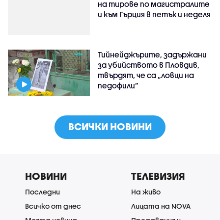
на тирове по магистралите
и към Гърция в петък и неделя
Тийнейджърите, задържани
за убийството в Пловдив,
твърдят, че са „ловци на
педофили”
ВСИЧКИ НОВИНИ
НОВИНИ
ТЕЛЕВИЗИЯ
Последни
На живо
Всичко от днес
Лицата на NOVA