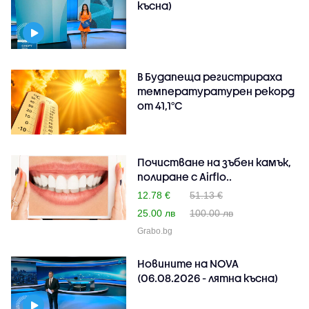
късна)
В Будапеща регистрираха
температуратурен рекорд
от 41,1°C
Почистване на зъбен камък,
полиране с Airflo..
12.78 €
51.13 €
25.00 лв
100.00 лв
Grabo.bg
Новините на NOVA
(06.08.2026 - лятна късна)