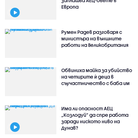
заплашва АЕЦ-овете в
Европа
Румен Радев разговаря с
министъра на външните
работи на Великобритания
Обвиниха майка за убийство
на четирите ѝ деца в
съучастничество с баба им
Има ли опасност АЕЦ
„Козлодуй” да спре работа
заради ниското ниво на
Дунав?