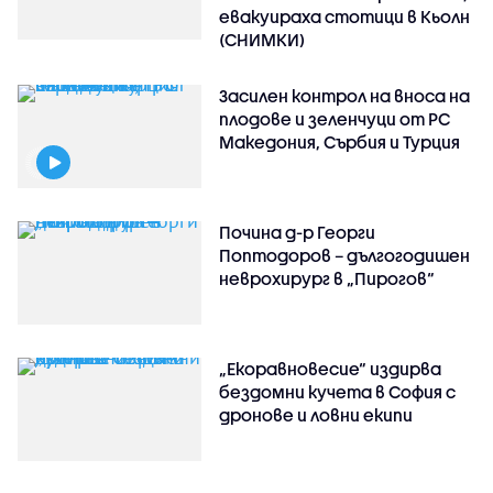
евакуираха стотици в Кьолн
(СНИМКИ)
Засилен контрол на вноса на
плодове и зеленчуци от РС
Македония, Сърбия и Турция
Почина д-р Георги
Поптодоров – дългогодишен
неврохирург в „Пирогов“
„Екоравновесие“ издирва
бездомни кучета в София с
дронове и ловни екипи