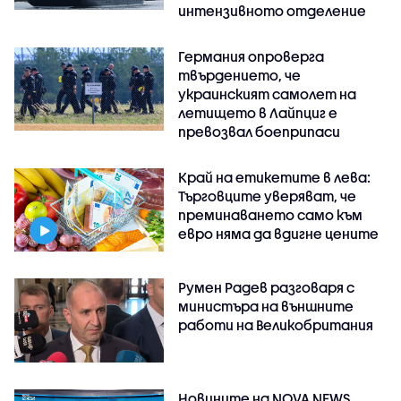
интензивното отделение
Германия опроверга
твърдението, че
украинският самолет на
летището в Лайпциг е
превозвал боеприпаси
Край на етикетите в лева:
Търговците уверяват, че
преминаването само към
евро няма да вдигне цените
Румен Радев разговаря с
министъра на външните
работи на Великобритания
Новините на NOVA NEWS