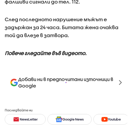
фалшиви сигнали до тел. 112.
След последното нарушение мъжът е
задържан за 24 часа. Битата жена очаква
той да влезе в затвора.
Повече гледайте във видеото.
Добави ни в предпочитани източници в
Google
Последвайте ни
NewsLetter
Google News
Youtube