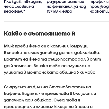
Пловдив, твърдят,
разпространение
трафик и
че са „ловци на
на фентанил за над
производ
педофили”
157 млн. евро
наркоти
Какво е състоянието ѝ
Мъж преби жена си с камъни и юмруци,
въпреки че имал заповед да не я доближава.
Братът на жената също пострадал в опит
да ѝ помогне. Всичко това се случило на
улицата в монтанската община Якимово.
Съпругът на Диляна Стоянова стоял на
кафене. Видял я, че преминава в близост, и
започнал да я обижда. След това я
пресрещнал и плиснал в лицето ѝ чаша с