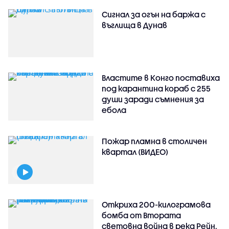
Сигнал за огън на баржа с
въглища в Дунав
Властите в Конго поставиха
под карантина кораб с 255
души заради съмнения за
ебола
Пожар пламна в столичен
квартал (ВИДЕО)
Откриха 200-килограмова
бомба от Втората
световна война в река Рейн,