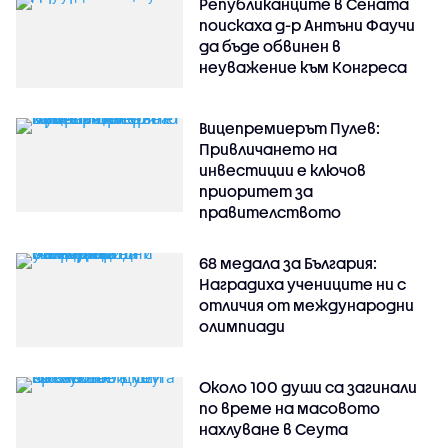
Републиканците в Сената
поискаха д-р Антъни Фаучи
да бъде обвинен в
неуважение към Конгреса
Вицепремиерът Пулев:
Привличането на
инвестиции е ключов
приоритет за
правителството
68 медала за България:
Наградиха учениците ни с
отличия от международни
олимпиади
Около 100 души са загинали
по време на масовото
нахлуване в Сеута