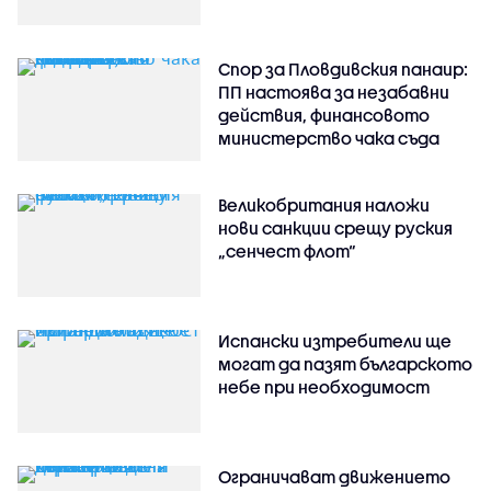
Спор за Пловдивския панаир:
ПП настоява за незабавни
действия, финансовото
министерство чака съда
Великобритания наложи
нови санкции срещу руския
„сенчест флот“
Испански изтребители ще
могат да пазят българското
небе при необходимост
Ограничават движението