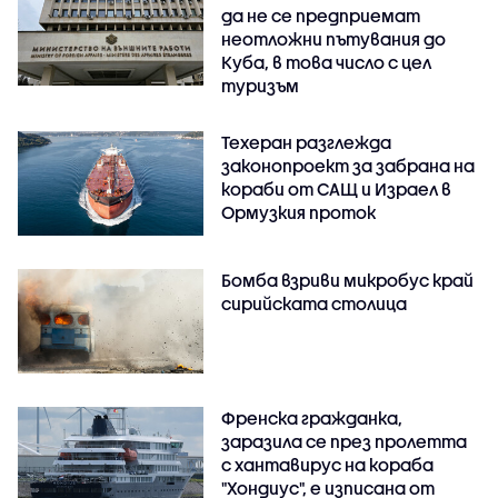
да не се предприемат
неотложни пътувания до
Куба, в това число с цел
туризъм
Техеран разглежда
законопроект за забрана на
кораби от САЩ и Израел в
Ормузкия проток
Бомба взриви микробус край
сирийската столица
Френска гражданка,
заразила се през пролетта
с хантавирус на кораба
"Хондиус", е изписана от