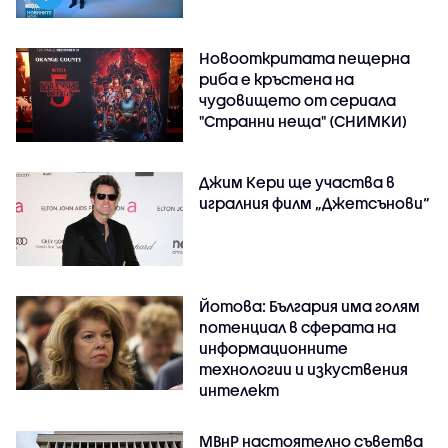
Новооткритата пещерна
риба е кръстена на
чудовището от сериала
"Странни неща" (СНИМКИ)
Джим Кери ще участва в
игралния филм „Джетсънови“
Йотова: България има голям
потенциал в сферата на
информационните
технологии и изкуствения
интелект
МВнР настоятелно съветва