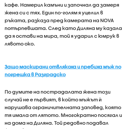
кафе. Намерил камъни и започнал да замеря
жена си с тях. Един по-голям я уцелил в
ръката, разказа пред камерата на NOVA
потърпевшата. След като Диляна му казала
да я остави на мира, той я ударил с юмрук в
лявото око.
Защо маскирани отвлякоха и пребиха мъж по
погрешка в Разградско
По думите на пострадалата жена този
случай не е първият, в който мъжът ѝ
нарушава ограничителната заповед, която
тя имала от лятото. Многократно посягал и
на дома на Диляна. Той редовно подавал