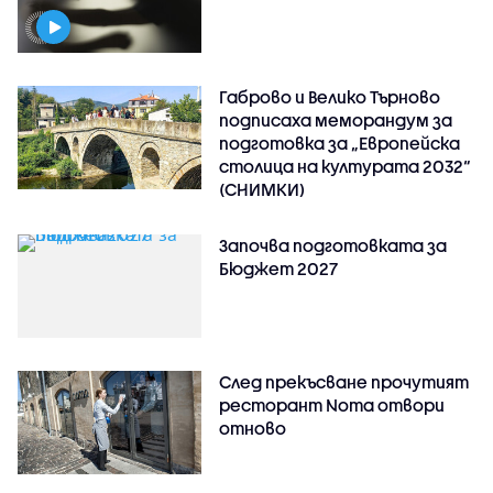
Габрово и Велико Търново
подписаха меморандум за
подготовка за „Европейска
столица на културата 2032“
(СНИМКИ)
Започва подготовката за
Бюджет 2027
След прекъсване прочутият
ресторант Noma отвори
отново