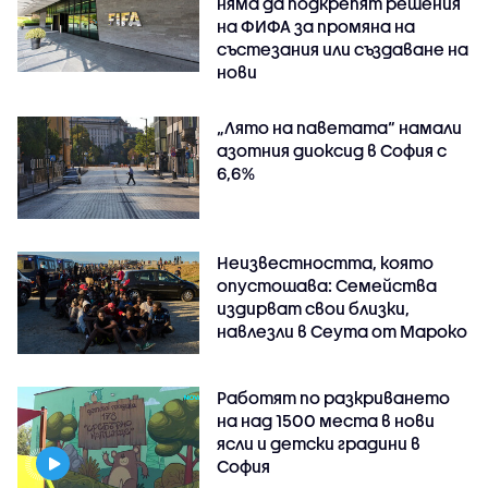
няма да подкрепят решения
на ФИФА за промяна на
състезания или създаване на
нови
„Лято на паветата“ намали
азотния диоксид в София с
6,6%
Неизвестността, която
опустошава: Семейства
издирват свои близки,
навлезли в Сеута от Мароко
Работят по разкриването
на над 1500 места в нови
ясли и детски градини в
София