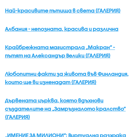
Най-красивите пътища в света (ГАЛЕРИЯ)
Албания - непозната, красива и различна
Крайбрежната магистрала „Макран” -
пътят на Александър Велики (ГАЛЕРИЯ)
Любопитни факти за живота във Финландия,
които ще ви изненадат (ГАЛЕРИЯ)
Дървената църква, която вдъхнови
създателите на „Замръзналото кралство”
(ГАЛЕРИЯ)
„ИМЕНИЕ ЗА МИЛИОНИ“: Виртуална разходка