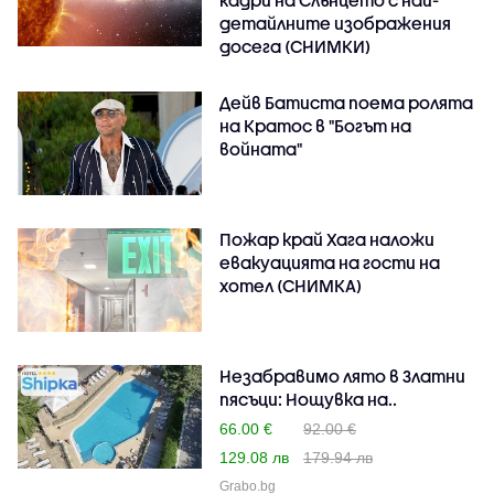
детайлните изображения
досега (СНИМКИ)
Дейв Батиста поема ролята
на Кратос в "Богът на
войната"
Пожар край Хага наложи
евакуацията на гости на
хотел (СНИМКА)
Незабравимо лято в Златни
пясъци: Нощувка на..
66.00 €
92.00 €
129.08 лв
179.94 лв
Grabo.bg