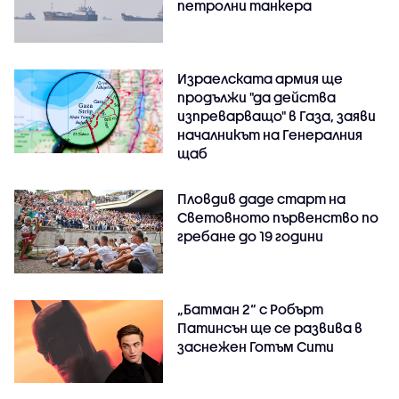
петролни танкера
Израелската армия ще
продължи "да действа
изпреварващо" в Газа, заяви
началникът на Генералния
щаб
Пловдив даде старт на
Световното първенство по
гребане до 19 години
„Батман 2“ с Робърт
Патинсън ще се развива в
заснежен Готъм Сити