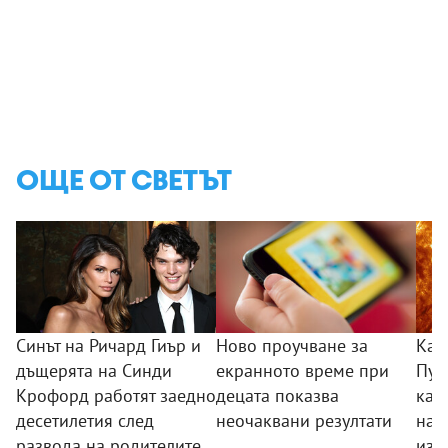
ОЩЕ ОТ СВЕТЪТ
Синът на Ричард Гиър и
Ново проучване за
Кат
дъщерята на Синди
екранното време при
Пуб
Крофорд работят заедно
децата показва
кад
десетилетия след
неочаквани резултати
най
развода на родителите
изо