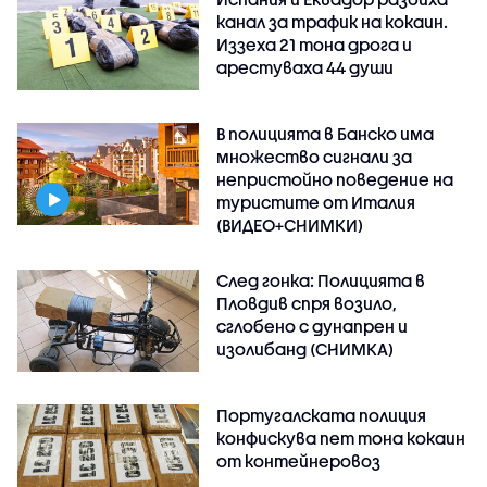
канал за трафик на кокаин.
Иззеха 21 тона дрога и
арестуваха 44 души
В полицията в Банско има
множество сигнали за
непристойно поведение на
туристите от Италия
(ВИДЕО+СНИМКИ)
След гонка: Полицията в
Пловдив спря возило,
сглобено с дунапрен и
изолибанд (СНИМКА)
Португалската полиция
конфискува пет тона кокаин
от контейнеровоз