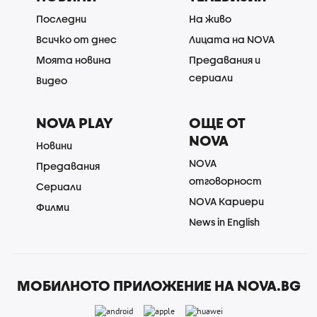
Последни
На живо
Всичко от днес
Лицата на NOVA
Моята новина
Предавания и
сериали
Видео
NOVA PLAY
ОЩЕ ОТ
NOVA
Новини
NOVA
Предавания
отговорност
Сериали
NOVA Кариери
Филми
News in English
МОБИЛНОТО ПРИЛОЖЕНИЕ НА NOVA.BG