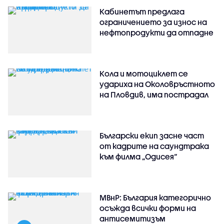
Кабинетът предлага
ограничението за износ на
нефтопродукти да отпадне
Кола и мотоциклет се
удариха на Околовръстното
на Пловдив, има пострадал
Български екип засне част
от кадрите на саундтрака
към филма „Одисея“
МВнР: България категорично
осъжда всички форми на
антисемитизъм