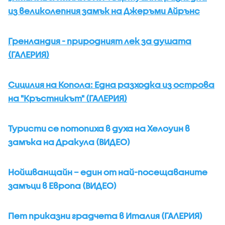
из великолепния замък на Джеръми Айрънс
Гренландия - природният лек за душата
(ГАЛЕРИЯ)
Сицилия на Копола: Една разходка из острова
на "Кръстникът" (ГАЛЕРИЯ)
Туристи се потопиха в духа на Хелоуин в
замъка на Дракула (ВИДЕО)
Нойшванщайн – един от най-посещаваните
замъци в Европа (ВИДЕО)
Пет приказни градчета в Италия (ГАЛЕРИЯ)