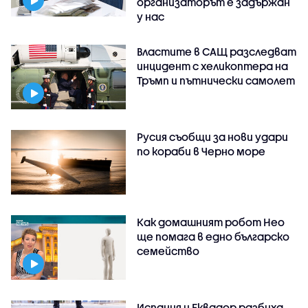
организаторът е задържан
у нас
Властите в САЩ разследват
инцидент с хеликоптера на
Тръмп и пътнически самолет
Русия съобщи за нови удари
по кораби в Черно море
Как домашният робот Нео
ще помага в едно българско
семейство
Испания и Еквадор разбиха