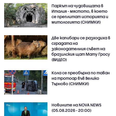
Паркът на чудовищата в
Италия - мястото, в което
се преплитат историята и
митологията (СНИМКИ)
Две капибари се разходиха в
сградата на
законодателния съвет на
бразилския щат Мату Гросу
(ВИДЕО)
Кола се преобърна по таван
на тротоар във Велико
Търново (СНИМКИ)
Новините на NOVA NEWS
(05.08.2026 - 20:00)