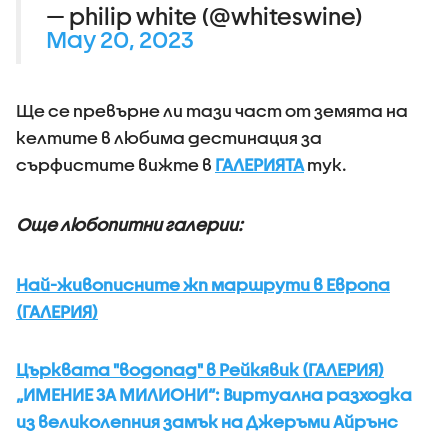
— philip white (@whiteswine)
May 20, 2023
Ще се превърне ли тази част от земята на
келтите в любима дестинация за
сърфистите вижте в
ГАЛЕРИЯТА
тук.
Още любопитни галерии:
Най-живописните жп маршрути в Европа
(ГАЛЕРИЯ)
Църквата "водопад" в Рейкявик (ГАЛЕРИЯ)
„ИМЕНИЕ ЗА МИЛИОНИ“: Виртуална разходка
из великолепния замък на Джеръми Айрънс