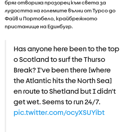
бряг отвориха прозорец към света за
лудостта на големите вълни от Турсо до
Файв и Портобело, крайбрежното
пристанище на Единбугр.
Has anyone here been to the top
o Scotland to surf the Thurso
Break? I've been there [where
the Atlantic hits the North Sea]
en route to Shetland but I didn't
get wet. Seems to run 24/7.
pic.twitter.com/ocyXSUYibt