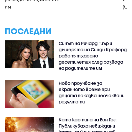
им
(СН
ПОСЛЕДНИ
Синът на Ричард Гиър и
дъщерята на Синди Крофорд
работят заедно
десетилетия след развода
на родителите им
Ново проучване за
екранното време при
децата показва неочаквани
резултати
Като картина на Ван Гог:
Публикуваха невиждани
кадри на Слънцето с най-