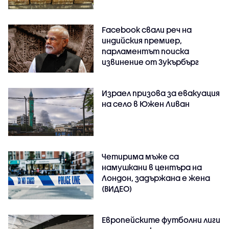
Facebook свали реч на
индийския премиер,
парламентът поиска
извинение от Зукърбърг
Израел призова за евакуация
на село в Южен Ливан
Четирима мъже са
намушкани в центъра на
Лондон, задържана е жена
(ВИДЕО)
Европейските футболни лиги