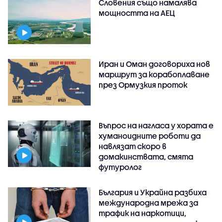
Словения също намалява
мощността на АЕЦ
Иран и Оман договориха нов
маршрут за корабоплаване
през Ормузкия проток
Въпрос на нагласа у хората е
хуманоидните роботи да
навлязат скоро в
домакинствата, смята
футуролог
България и Украйна разбиха
международна мрежа за
трафик на наркотици,