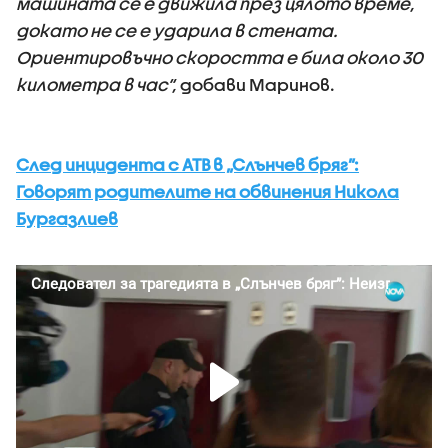
машината се е движила през цялото време,
докато не се е ударила в стената.
Ориентировъчно скоростта е била около 30
километра в час“,
добави Маринов.
След инцидента с АТВ в „Слънчев бряг”:
Говорят родителите на обвинения Никола
Бургазлиев