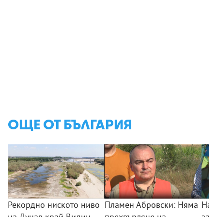
ОЩЕ ОТ БЪЛГАРИЯ
Рекордно ниското ниво
Пламен Абровски: Няма
Най
на Дунав край Видин
прехвърляне на
зап