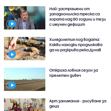
Най-застрашени от
западнонилска треска са
хората над 60 години и тези
с имунен дефицит
Хилядолетия под водата:
Какви находки продължава
да ни разкрива река Дунав
Откриха ловния сезон за
прелетен дивеч
Арт занимание - рисуване за
деца