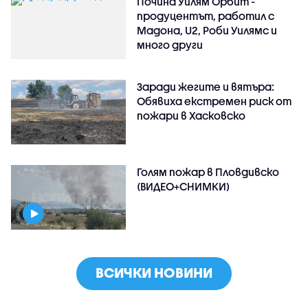
Почина Уилям Орбит -
продуцентът, работил с
Мадона, U2, Роби Уилямс и
много други
Заради жегите и вятъра:
Обявиха екстремен риск от
пожари в Хасковско
Голям пожар в Пловдивско
(ВИДЕО+СНИМКИ)
ВСИЧКИ НОВИНИ