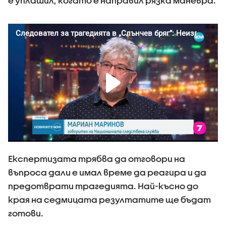
е уплашил, когато е направил рязка маневра.
Експертизата трябва да отговори на
въпроса дали е имал време да реагира и да
предотврати трагедията. Най-късно до
края на седмицата резултатите ще бъдат
готови.