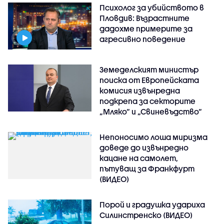
Психолог за убийството в
Пловдив: Възрастните
дадохме примерите за
агресивно поведение
Земеделският министър
поиска от Европейската
комисия извънредна
подкрепа за секторите
„Мляко“ и „Свиневъдство“
Непоносимо лоша миризма
доведе до извънредно
кацане на самолет,
пътуващ за Франкфурт
(ВИДЕО)
Порой и градушка удариха
Силинстренско (ВИДЕО)