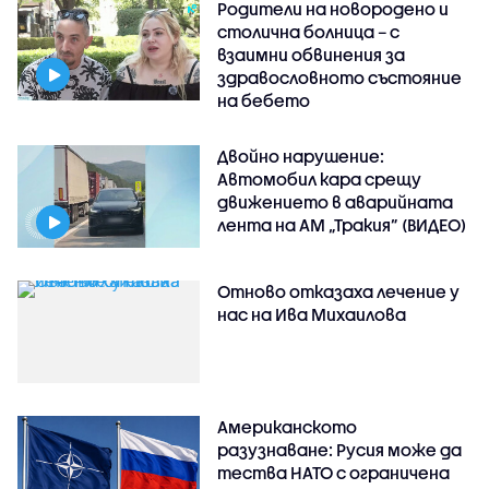
Родители на новородено и
столична болница – с
взаимни обвинения за
здравословното състояние
на бебето
Двойно нарушение:
Автомобил кара срещу
движението в аварийната
лента на АМ „Тракия” (ВИДЕО)
Отново отказаха лечение у
нас на Ива Михаилова
Американското
разузнаване: Русия може да
тества НАТО с ограничена