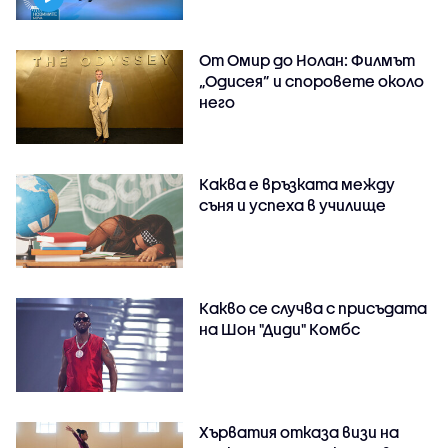
От Омир до Нолан: Филмът
„Одисея” и споровете около
него
Каква е връзката между
съня и успеха в училище
Какво се случва с присъдата
на Шон "Диди" Комбс
Хърватия отказа визи на