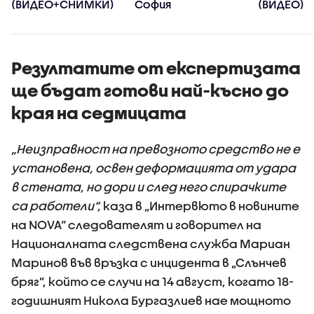
(ВИДЕО+СНИМКИ)
София
(ВИДЕО)
Резултатите от експертизата
ще бъдат готови най-късно до
края на седмицата
„Неизправност на превозното средство не е
установена, освен деформацията от удара
в стената, но дори и след него спирачките
са работели“,
каза в „Интервюто в новините
на NOVA“ следователят и говорител на
Националната следствена служба Мариан
Маринов във връзка с инцидента в „Слънчев
бряг”, който се случи на 14 август, когато 18-
годишният Никола Бургазлиев нае мощното