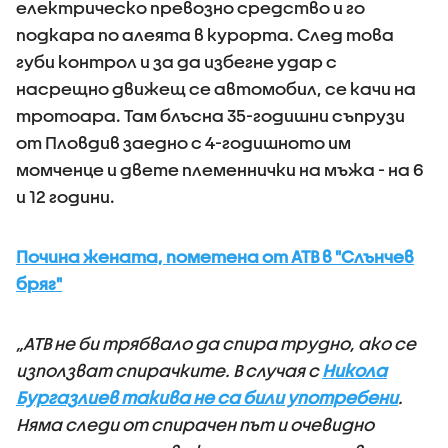
електрическо превозно средство и го
подкара по алеята в курорта. След това
губи контрол и за да избегне удар с
насрещно движещ се автомобил, се качи на
тротоара. Там блъсна 35-годишни съпрузи
от Пловдив заедно с 4-годишното им
момченце и двете племеннички на мъжа - на 6
и 12 години.
Почина жената, пометена от АТВ в "Слънчев
бряг"
„АТВ не би трябвало да спира трудно, ако се
използват спирачките. В случая с
Никола
Бургазлиев такива не са били употребени
.
Няма следи от спирачен път и очевидно