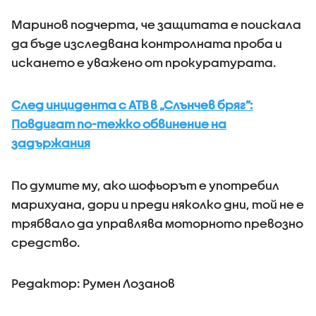
Маринов подчерта, че защитата е поискала
да бъде изследвана контролната проба и
искането е уважено от прокуратурата.
След инцидента с АТВ в „Слънчев бряг”:
Повдигат по-тежко обвинение на
задържания
По думите му, ако шофьорът е употребил
марихуана, дори и преди няколко дни, той не е
трябвало да управлява моторното превозно
средство.
Редактор: Румен Лозанов