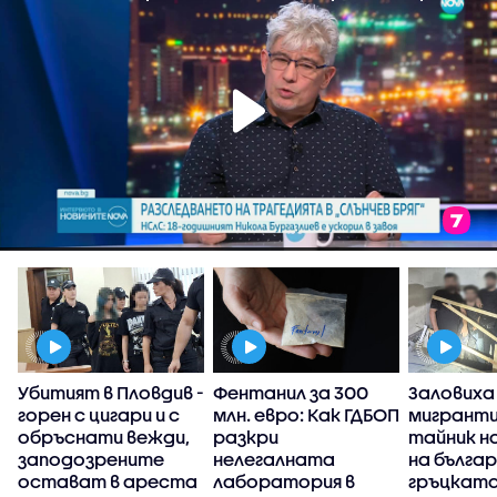
Убитият в Пловдив -
Фентанил за 300
Заловиха
горен с цигари и с
млн. евро: Как ГДБОП
мигранти
обръснати вежди,
разкри
тайник н
заподозрените
нелегалната
на бълга
остават в ареста
лаборатория в
гръцката