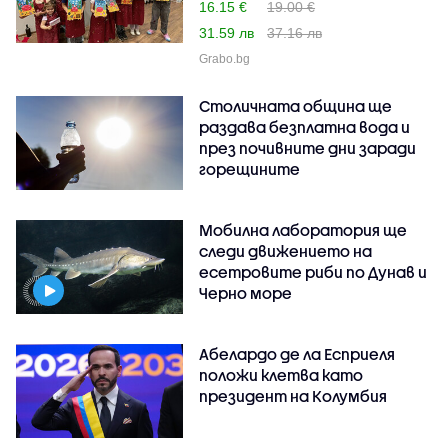
16.15 €
19.00 €
31.59 лв
37.16 лв
Grabo.bg
Столичната община ще
раздава безплатна вода и
през почивните дни заради
горещините
Мобилна лаборатория ще
следи движението на
есетровите риби по Дунав и
Черно море
Абелардо де ла Есприеля
положи клетва като
президент на Колумбия