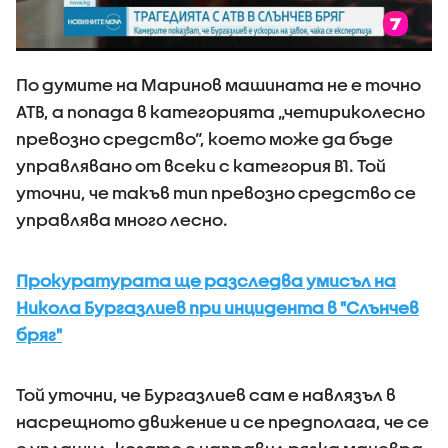
По думите на Маринов машината не е точно
АТВ, а попада в категорията „четириколесно
превозно средство“, което може да бъде
управлявано от всеки с категория B1. Той
уточни, че такъв тип превозно средство се
управлява много лесно.
Прокуратурата ще разследва умисъл на
Никола Бургазлиев при инцидента в "Слънчев
бряг"
Той уточни, че Бургазлиев сам е навлязъл в
насрещното движение и се предполага, че се