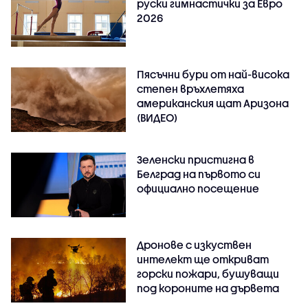
руски гимнастички за Евро
2026
Пясъчни бури от най-висока
степен връхлетяха
американския щат Аризона
(ВИДЕО)
Зеленски пристигна в
Белград на първото си
официално посещение
Дронове с изкуствен
интелект ще откриват
горски пожари, бушуващи
под короните на дървета