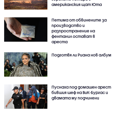
американския щат Юта
Петима от обвинените за
производство и
разпространение на
фентанил остават в
ареста
Подготвя ли Риана нов албум
Пуснаха под домашен арест
бившия шеф на ВиК-Бургас и
двамата му подчинени