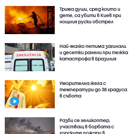
Трима души, сред които и
дете, са убити в Киев при
нощния руски обстрел
Най-малко петима загинали
и десетки ранени при тежка
катастрофа в Бразилия
Уморителна жега с
температури до 38 градуса
в събота
Разби се хеликоптер,
участващ в борбата с
горските пожари в