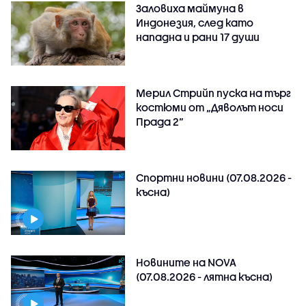
Заловиха маймуна в
Индонезия, след като
нападна и рани 17 души
Мерил Стрийп пуска на търг
костюми от „Дяволът носи
Прада 2“
Спортни новини (07.08.2026 -
късна)
Новините на NOVA
(07.08.2026 - лятна късна)