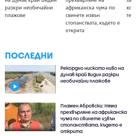
разкри необичайни
африканска чума по
хор
плажове
свинете извън
тез
стопанствата, където е
открита
ПОСЛЕДНИ
Рекордно ниското ниво на
Дунав край Видин разкри
необичайни плажове
Пламен Абровски: Няма
прехвърляне на африканска
чума по свинете извън
стопанствата, където е
открита