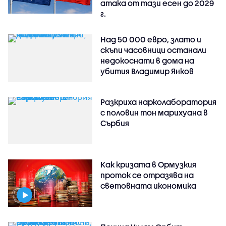
атака от тази есен до 2029
г.
Над 50 000 евро, злато и
скъпи часовници останали
недокоснати в дома на
убития Владимир Янков
Разкриха нарколаборатория
с половин тон марихуана в
Сърбия
Как кризата в Ормузкия
проток се отразява на
световната икономика