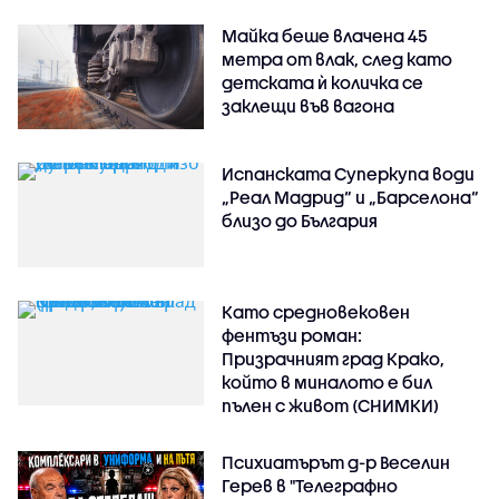
Майка беше влачена 45
метра от влак, след като
детската ѝ количка се
заклещи във вагона
Испанската Суперкупа води
„Реал Мадрид“ и „Барселона“
близо до България
Като средновековен
фентъзи роман:
Призрачният град Крако,
който в миналото е бил
пълен с живот (СНИМКИ)
Психиатърът д-р Веселин
Герев в "Телеграфно