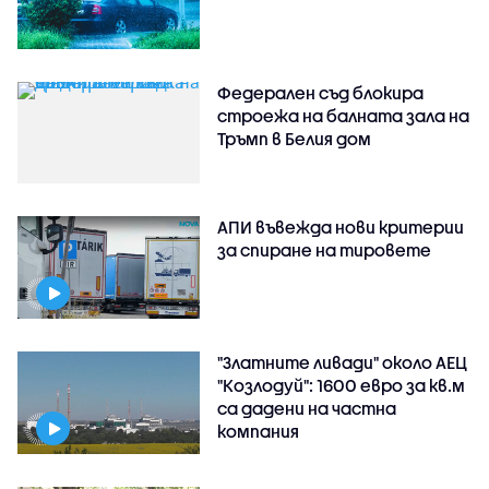
Федерален съд блокира
строежа на балната зала на
Тръмп в Белия дом
АПИ въвежда нови критерии
за спиране на тировете
"Златните ливади" около АЕЦ
"Козлодуй": 1600 евро за кв.м
са дадени на частна
компания