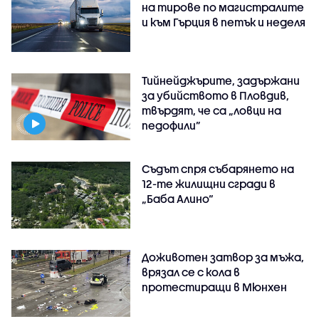
на тирове по магистралите
и към Гърция в петък и неделя
Тийнейджърите, задържани
за убийството в Пловдив,
твърдят, че са „ловци на
педофили”
Съдът спря събарянето на
12-те жилищни сгради в
„Баба Алино“
Доживотен затвор за мъжа,
врязал се с кола в
протестиращи в Мюнхен