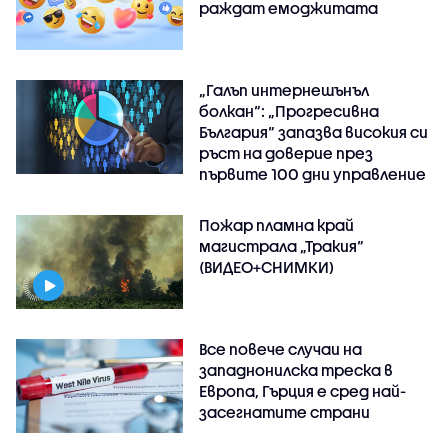
раждат емоджитата
„Галъп интернешънъл
болкан“: „Прогресивна
България“ запазва високия си
ръст на доверие през
първите 100 дни управление
Пожар пламна край
магистрала „Тракия“
(ВИДЕО+СНИМКИ)
Все повече случаи на
западнонилска треска в
Европа, Гърция е сред най-
засегнатите страни