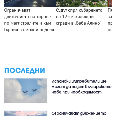
Ограничават
Съдът спря събарянето
Пла
движението на тирове
на 12-те жилищни
защ
по магистралите и към
сгради в „Баба Алино“
про
Гърция в петък и неделя
нел
ПОСЛЕДНИ
Испански изтребители ще
могат да пазят българското
небе при необходимост
Ограничават движението