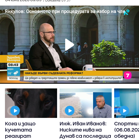
| Обновена 09:37
Кога и защо
Инж. Иван Иванов:
Спортни 
кучетата
Ниските нива на
(06.08.20
реагират
Дунав са последица
обедна)