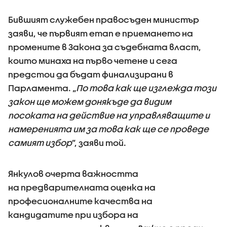
Бившият служебен правосъден министър
заяви, че първият етап е приемането на
промените в Закона за съдебната власт,
които минаха на първо четене и сега
предстои да бъдат финализирани в
Парламента. „
По това как ще изглежда този
закон ще можем донякъде да видим
посоката на действие на управляващите и
намеренията им за това как ще се проведе
самият избор
”, заяви той.
Янкулов очерта важността
на предварителната оценка на
професионалните качества на
кандидатите при избора на