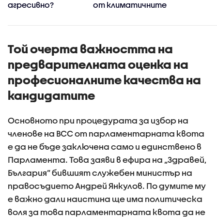
е
агресивно?
от климатичните
промени, такива
явления ще
зачестяват
Той очерта важността на
предварителната оценка на
професионалните качества на
кандидатите
Основното при процедурата за избор на
членове на ВСС от парламентарната квота
е да не бъде заключена само и единствено в
Парламента. Това заяви в ефира на „Здравей,
България” бившият служебен министър на
правосъдието Андрей Янкулов. По думите му
е важно дали наистина ще има политическа
воля за това парламентарната квота да не