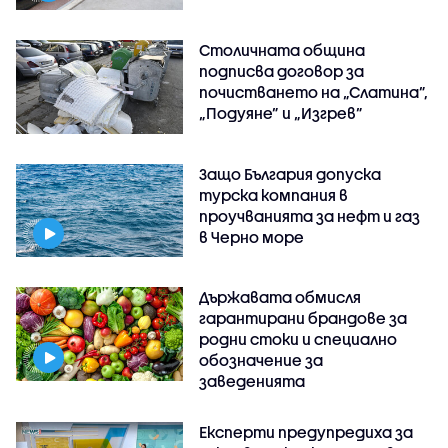
Столичната община
подписва договор за
почистването на „Слатина”,
„Подуяне” и „Изгрев”
Защо България допуска
турска компания в
проучванията за нефт и газ
в Черно море
Държавата обмисля
гарантирани брандове за
родни стоки и специално
обозначение за
заведенията
Експерти предупредиха за