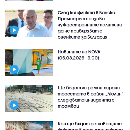
След конфликта в Банско:
Премиерът призова
чуждестранните политици
да не прибързват с
оценките за България
Новините на NOVA
(06.08.2026 - 9.00)
Ще бъдат ли ремонтирани
трасетата в район „Люлин”
след двата инцидента с
трамваи
Кои ще бъдат решаващите
фактори в президентската