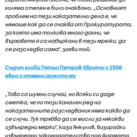
голяма степен е било очаквано. „
Основният
проблем на тези наказателни дела е, че
нямаше как да се очаква от Прокуратурата,
за която има толкова много данни, че
върховете ѝ са набъркани в тези мрежи, да
се разследва сама
”, заяви той.
Съдът глоби Петьо Петров-Еврото с 2556
евро и отмени ареста му
„
Това са шумни случаи, но всеки си даде
сметка, че по този канален ред на
наказателните разследвания няма какво да
се случи. Тук трябва да се мисли за някакви
извънредни мерки
”, каза Янкулов, визирайки
извънредно законодателство под формата,