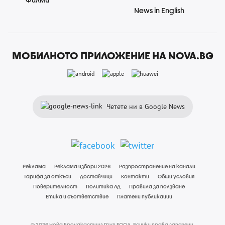
News in English
МОБИЛНОТО ПРИЛОЖЕНИЕ НА NOVA.BG
Четете ни в Google News
Реклама
Реклама избори 2026
Разпространение на канали
Тарифа за откъси
Доставчици
Контакти
Общи условия
Поверителност
Политика ЛД
Правила за ползване
Етика и съответствие
Платени публикации
© 2026 Нова Броудкастинг Груп ЕООД. Всички права запазени.