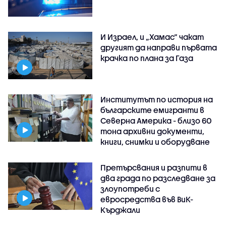
И Израел, и „Хамас“ чакат
другият да направи първата
крачка по плана за Газа
Институтът по история на
българските емигранти в
Северна Америка - близо 60
тона архивни документи,
книги, снимки и оборудване
Претърсвания и разпити в
два града по разследване за
злоупотреби с
евросредства във ВиК-
Кърджали