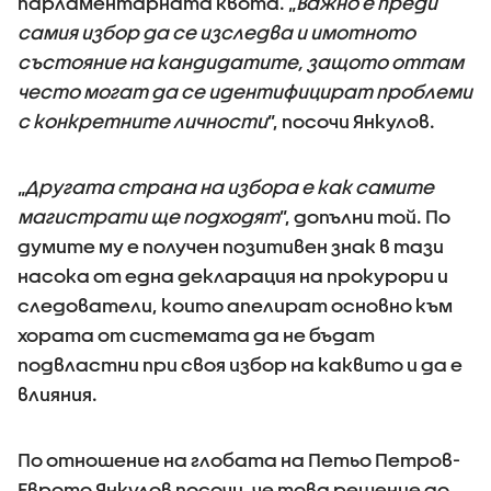
парламентарната квота. „
Важно е преди
самия избор да се изследва и имотното
състояние на кандидатите, защото оттам
често могат да се идентифицират проблеми
с конкретните личности
”, посочи Янкулов.
„
Другата страна на избора е как самите
магистрати ще подходят
”, допълни той. По
думите му е получен позитивен знак в тази
насока от една декларация на прокурори и
следователи, които апелират основно към
хората от системата да не бъдат
подвластни при своя избор на каквито и да е
влияния.
По отношение на глобата на Петьо Петров-
Еврото Янкулов посочи, че това решение до