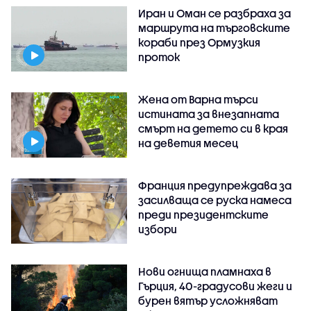
Иран и Оман се разбраха за
маршрута на търговските
кораби през Ормузкия
проток
Жена от Варна търси
истината за внезапната
смърт на детето си в края
на деветия месец
Франция предупреждава за
засилваща се руска намеса
преди президентските
избори
Нови огнища пламнаха в
Гърция, 40-градусови жеги и
бурен вятър усложняват