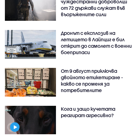
чуждестранни доброволци
от 72 държави служат във
въоръжените сили
Дронът с експлозив на
летището в Лайпциг е бил
открит до самолет с военни
боеприпаси
От 9 август приключва
двойното етикетиране -
какво се променя за
потребителите
Кога и защо кучетата
реагират агресивно?