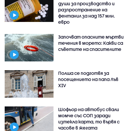
души за производство и
разпространение на
фентанил за над 157 млн.
евро
Започват опасните мъртви
течения в морето: Какви са
съветите на спасителите
Полша се подготвя за
посещението на папа Лъв
XIV
Шофьор на автобус свали
момче със СОП заради
изтекла карта, то вървя с
часове в жегата