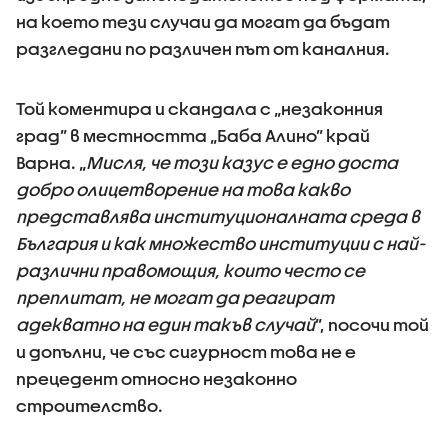
на което тези случаи да могат да бъдат
разгледани по различен път от каналния.
Той коментира и скандала с „незаконния
град” в местността „Баба Алино” край
Варна. „
Мисля, че този казус е едно доста
добро олицетворение на това какво
представлява институционалната среда в
България и как множество институции с най-
различни правомощия, които често се
преплитат, не могат да реагират
адекватно на един такъв случай
”, посочи той
и допълни, че със сигурност това не е
прецедент относно незаконно
строителство.