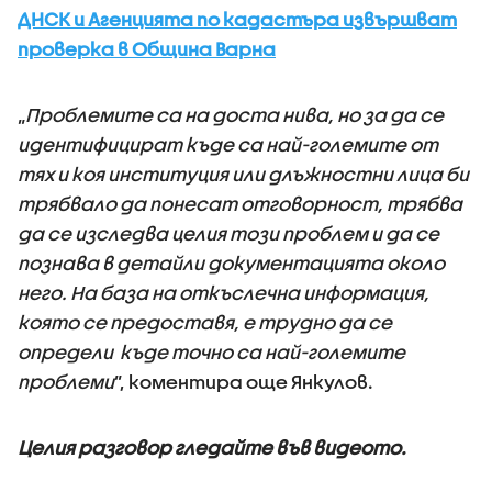
ДНСК и Агенцията по кадастъра извършват
проверка в Община Варна
„
Проблемите са на доста нива, но за да се
идентифицират къде са най-големите от
тях и коя институция или длъжностни лица би
трябвало да понесат отговорност, трябва
да се изследва целия този проблем и да се
познава в детайли документацията около
него. На база на откъслечна информация,
която се предоставя, е трудно да се
определи къде точно са най-големите
проблеми
”, коментира още Янкулов.
Целия разговор гледайте във видеото.