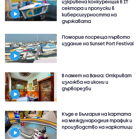
изкривена конкуренция в IT
сектора и пропуски в
киберсигурността на
държавата
Поморие посреща първото
издание на Sunset Port Festival
В памет на Ванга: Откриват
изложба на икони и
дърворезби
Къде е България на картата
на международния трафик и
производство на наркотици