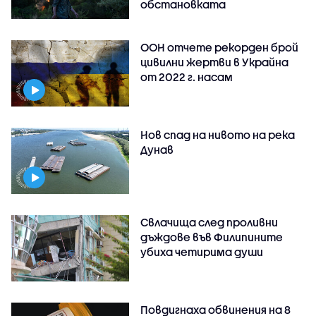
обстановката
ООН отчете рекорден брой
цивилни жертви в Украйна
от 2022 г. насам
Нов спад на нивото на река
Дунав
Свлачища след проливни
дъждове във Филипините
убиха четирима души
Повдигнаха обвинения на 8