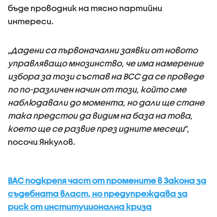
бъде проводник на тясно партийни
интереси.
„
Дадени са първоначални заявки от новото
управляващо мнозинство, че има намерение
избора за този състав на ВСС да се проведе
по по-различен начин от този, който сме
наблюдавали до момента, но дали ще стане
така предстои да видим на база на това,
което ще се развие през идните месеци
”,
посочи Янкулов.
ВАС подкрепя част от промените в Закона за
съдебната власт, но предупреждава за
риск от институционална криза