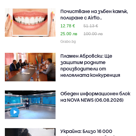
Почистване на зъбен камък,
полиране с Airflo..
12.78 €
51.13 €
25.00 лв
100.00 лв
Grabo.bg
Пламен Абровски: Ще
защитим родните
производители от
нелоялната конкуренция
Обеден информационен блок
на NOVA NEWS (06.08.2026)
Украйна: Близо 16 000