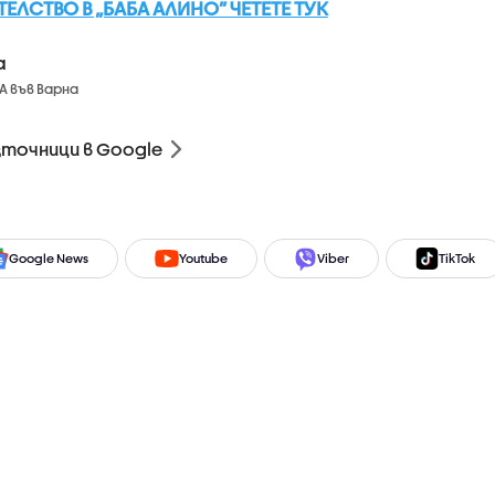
ЛСТВО В „БАБА АЛИНО” ЧЕТЕТЕ ТУК
а
А във Варна
зточници в Google
Google News
Youtube
Viber
TikTok