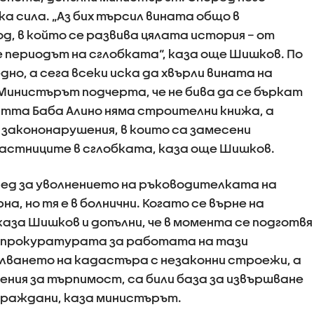
ка сила. „Аз бих търсил вината общо в
д, в който се развива цялата история – от
е периодът на сглобката“, каза още Шишков. По
но, а сега всеки иска да хвърли вината на
. Министърът подчерта, че не бива да се бъркат
тта Баба Алино няма строителни книжа, а
 закононарушения, в които са замесени
астниците в сглобката, каза още Шишков.
овед за уволнението на ръководителката на
а, но тя е в болнични. Когато се върне на
аза Шишков и допълни, че в момента се подготвя
на прокуратурата за работата на тази
лването на кадастъра с незаконни строежи, а
ния за търпимост, са били база за извършване
 граждани, каза министърът.