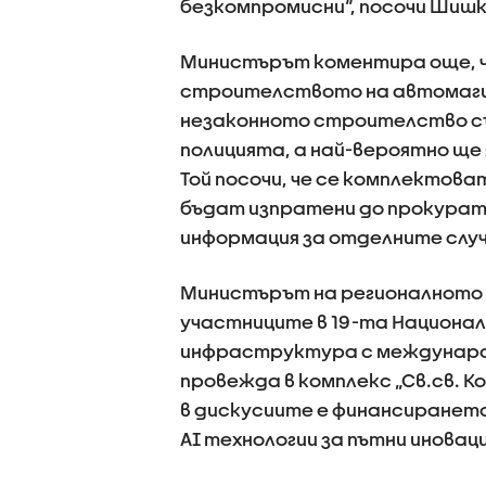
безкомпромисни“, посочи Шишк
Министърът коментира още, ч
строителството на автомагис
незаконното строителство съм
полицията, а най-вероятно ще
Той посочи, че се комплектова
бъдат изпратени до прокурату
информация за отделните слу
Министърът на регионалното 
участниците в 19-та Национа
инфраструктура с международн
провежда в комплекс „Св.св. К
в дискусиите е финансиранет
AI технологии за пътни иноваци