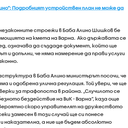
лино“: Подробният устройствен план не може да
незаконните строежи в Баба Алино Шишков бе
вомощията на кмета на Варна. Ако държавата се
ед, означава да създаде документ, който ще
ът и допълни, че няма намерение да прави услуги
аконно.
структура в Баба Алино министърът посочи, че
ма и одобрена улична регулация. Той увери, че ще
ерки за трафопоста в района. „Случилото се
езното бездействие на ВиК - Варна“, каза още
й-вероятно скоро управителят на дружеството
Всеки замесен в този случай ще си понесе
и наказателна, а ние ще бъдем абсолютно