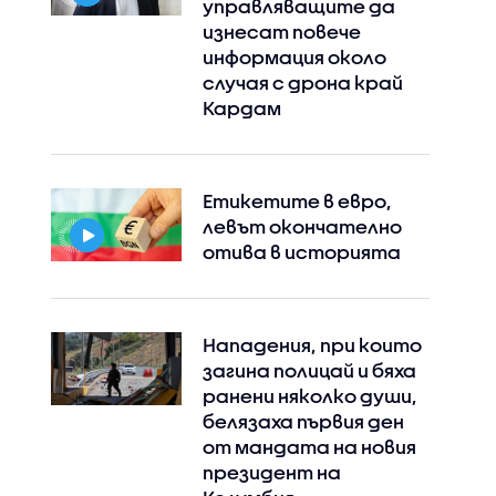
управляващите да
изнесат повече
информация около
случая с дрона край
Кардам
Етикетите в евро,
левът окончателно
отива в историята
Instagram
Facebook
Нападения, при които
загина полицай и бяха
ранени няколко души,
белязаха първия ден
от мандата на новия
президент на