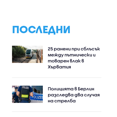
ПОСЛЕДНИ
25 ранени при сблъсък
между пътнически и
товарен влак в
Хърватия
Полицията в Берлин
разследва два случая
на стрелба