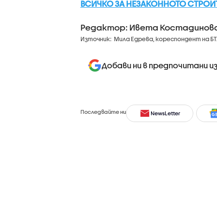
ВСИЧКО ЗА НЕЗАКОННОТО СТРОИТЕ
Редактор: Ивета Костадинов
Източник:
Мила Едрева, кореспондент на БТ
Добави ни в предпочитани и
Последвайте ни
NewsLetter