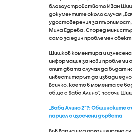
благоустройството Иван Шишко
документите около случая „Ба
удостоверения за търпимост,
Мила Едрева. Според министъ
само за един проблемен обект 
Шишков коментира и изнесена
информация за нови проблеми о
опит двата случая да бъдат н
инвеститорът да извади едно 
Всичко, което в момента се ва
общо с Баба Алино“, посочи Ши
„Баба Алино 2”?: Общинските с
парцел с изсечени дървета
Във Варна има организирана с