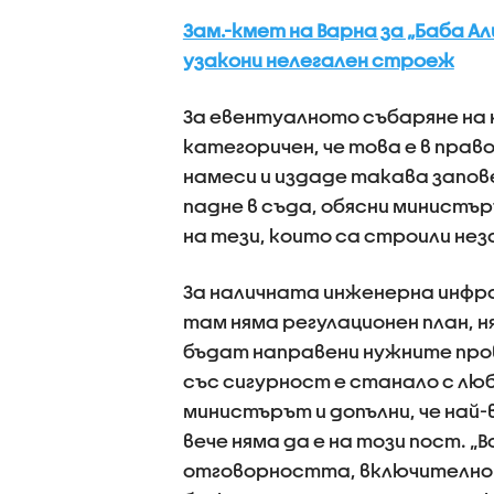
Зам.-кмет на Варна за „Баба А
узакони нелегален строеж
За евентуалното събаряне на 
категоричен, че това е в пра
намеси и издаде такава запов
падне в съда, обясни министър
на тези, които са строили нез
За наличната инженерна инфра
там няма регулационен план, ня
бъдат направени нужните пров
със сигурност е станало с люб
министърът и допълни, че на
вече няма да е на този пост. „
отговорността, включително 