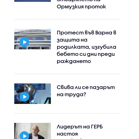
Ормузкия проток
Протест във Варна в
защита на
родилката, изгубила
бебето си дни преди
раждането
Свива ли се пазарът
на труда?
Лидерът на ГЕРБ
настоя