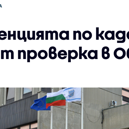
А
генцията по ка
т проверка в 