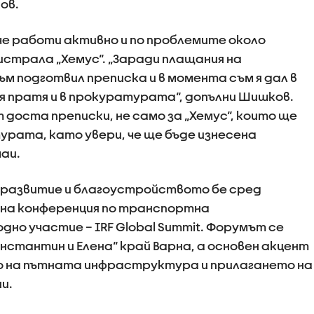
ов.
е работи активно и по проблемите около
трала „Хемус“. „Заради плащания на
 подготвил преписка и в момента съм я дал в
 я пратя и в прокуратурата“, допълни Шишков.
т доста преписки, не само за „Хемус“, които ще
рата, като увери, че ще бъде изнесена
чаи.
развитие и благоустройството бе сред
лна конференция по транспортна
о участие – IRF Global Summit. Форумът се
онстантин и Елена“ край Варна, а основен акцент
о на пътната инфраструктура и прилагането на
и.