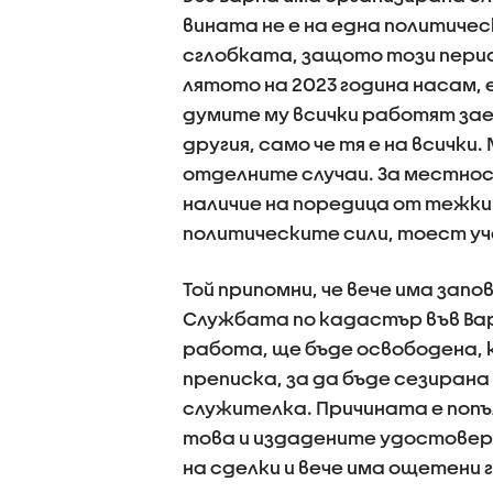
вината не е на една политичес
сглобката, защото този перио
лятото на 2023 година насам, 
думите му всички работят заед
другия, само че тя е на всички
отделните случаи. За местнос
наличие на поредица от тежки
политическите сили, тоест уч
Той припомни, че вече има зап
Службата по кадастър във Варн
работа, ще бъде освободена, к
преписка, за да бъде сезира
служителка. Причината е попъ
това и издадените удостовере
на сделки и вече има ощетени