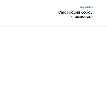
НА ЖИВО
Сто години любов
(премиера)