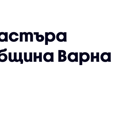
дастъра
Община Варна