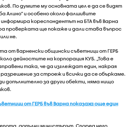
в. По думите му основната цел е да се видят
ба Алино“ и особено около фалшивите
 информира кореспондентът на БТА във Варна
ра проверката ще покаже и дали става въпрос
или не.
та от варненски общински съветници от ГЕРБ
коло дейностите на корпорация КУБ. „Това е
аправени така, че да изглеждат един, накрая
разрешение за строеж и всички да се объркаме.
ди допълнително за други обекти, няма нищо
шков.
ъветници от ГЕРБ във Варна показаха още един
лепота, допълни министърът. Според него