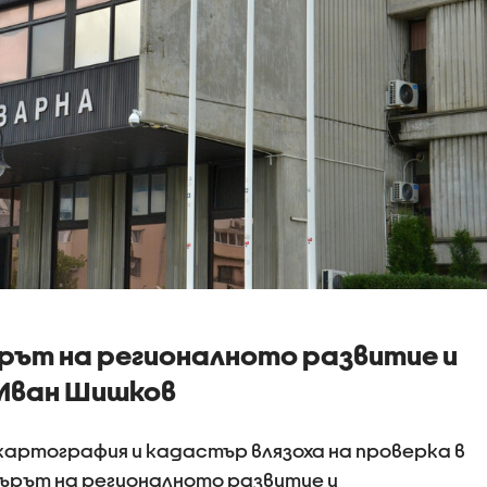
рът на регионалното развитие и
Иван Шишков
 картография и кадастър влязоха на проверка в
ърът на регионалното развитие и