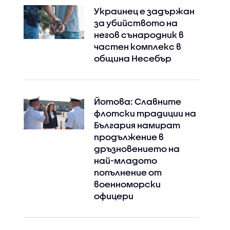
Украинец е задържан
за убийството на
негов сънародник в
частен комплекс в
община Несебър
Йотова: Славните
флотски традиции на
България намират
продължение в
дръзновението на
най-младото
попълнение от
военноморски
офицери