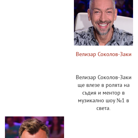
Велизар Соколов-Заки
Велизар Соколов-Заки
ще влезе в ролята на
съдия и ментор в
музикално шоу №1 в
света.