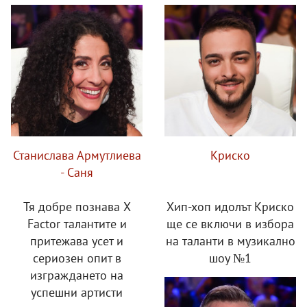
Станислава Армутлиева
Криско
- Саня
Тя добре познава X
Хип-хоп идолът Криско
Factor талантите и
ще се включи в избора
притежава усет и
на таланти в музикално
сериозен опит в
шоу №1
изграждането на
успешни артисти