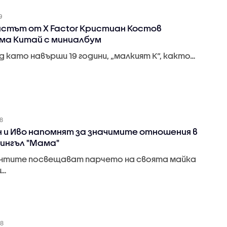
9
стът от X Factor Кристиан Костов
ма Китай с миниалбум
д като навърши 19 години, „малкият К“, както…
8
 и Иво напомнят за значимите отношения в
сингъл "Мама"
нтите посвещават парчето на своята майка
и…
18