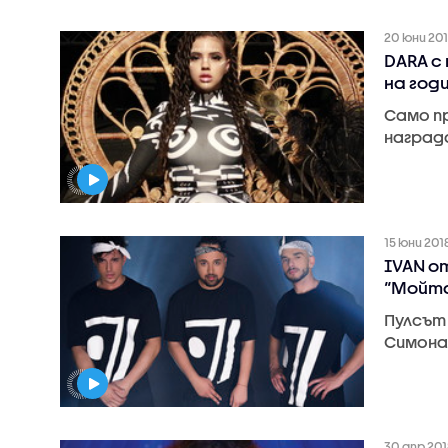
20 юни 20
DARA с
на год
Само пр
наград
15 юни 201
IVAN о
“Мойта
Пулсът 
Симона
30 апр 201