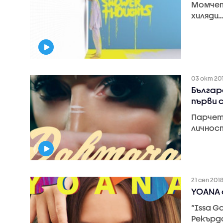
Момчет
хиляди
03 окт 20
Българ
първи 
Парчет
личнос
21 сеп 201
YOANA 
“Issa G
Рекърдс