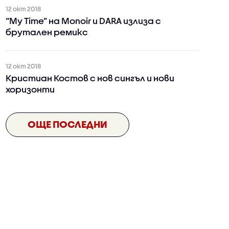
12 окт 2018
“My Time” на Monoir и DARA излиза с
брутален ремикс
12 окт 2018
Кристиан Костов с нов сингъл и нови
хоризонти
ОЩЕ ПОСЛЕДНИ