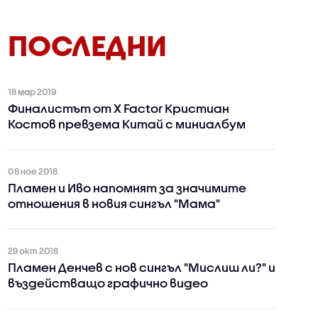
ПОСЛЕДНИ
18 мар 2019
Финалистът от X Factor Кристиан
Костов превзема Китай с миниалбум
08 ное 2018
Пламен и Иво напомнят за значимите
отношения в новия сингъл "Мама"
29 окт 2018
Пламен Денчев с нов сингъл "Мислиш ли?" и
въздействащо графично видео