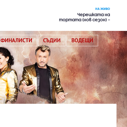
НА ЖИВО
Черешката на
тортата (нов сезон) –
риалити
ФИНАЛИСТИ
СЪДИИ
ВОДЕЩИ