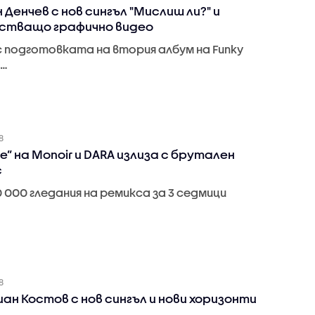
 Денчев с нов сингъл "Мислиш ли?" и
стващо графично видео
с подготовката на втория албум на Funky
,…
8
e” на Monoir и DARA излиза с брутален
с
 000 гледания на ремикса за 3 седмици
8
ан Костов с нов сингъл и нови хоризонти