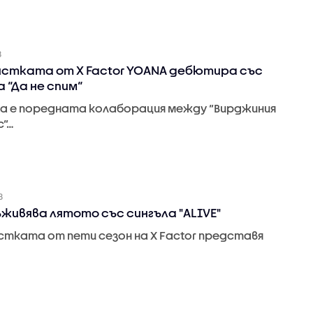
8
стката от X Factor YOANA дебютира със
 “Да не спим“
а е поредната колаборация между “Вирджиния
с“…
8
ъживява лятото със сингъла "ALIVE"
стката от пети сезон на X Factor представя