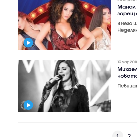
Mанал 
горещ 
В него 
Неделя
13 мар 201
Михаел
новата
Певицат
1
2