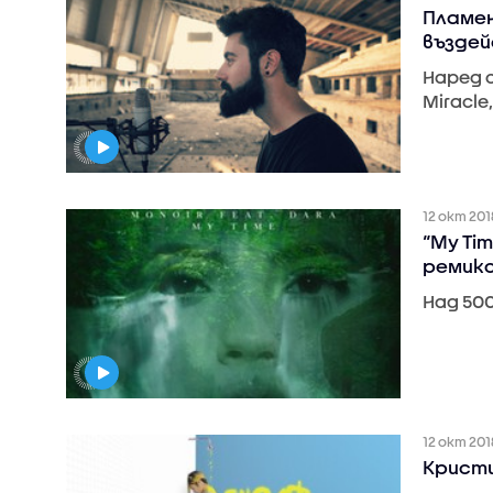
Пламен
въздей
Наред 
Miracle
12 окт 201
“My Tim
ремик
Над 500
12 окт 201
Кристи