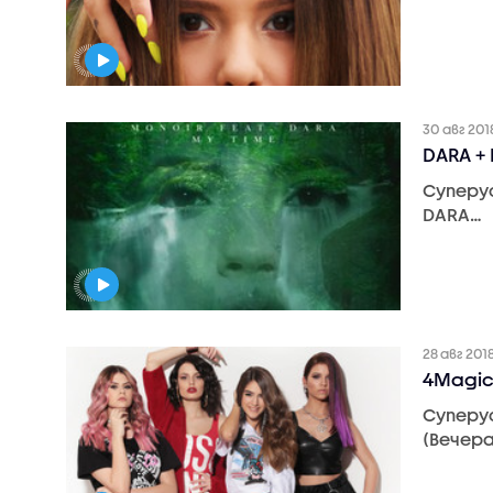
30 авг 201
DARA +
Суперу
DARA…
28 авг 201
4Magic
Суперу
(Вечера