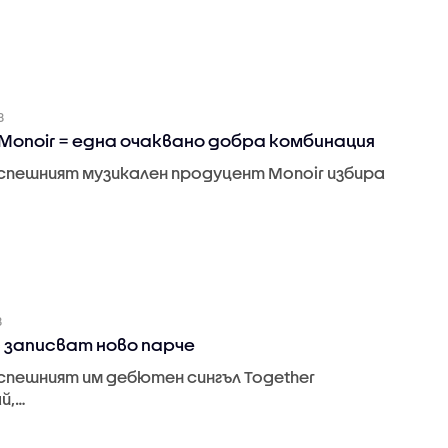
8
 Monoir = eдна очаквано добра комбинация
спешният музикален продуцент Monoir избира
8
 записват ново парче
спешният им дебютен сингъл Together
й,…