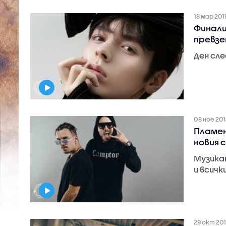
18 мар 201
Финали
превзе
Ден сле
08 ное 201
Пламен
новия 
Музика
и всичк
29 окт 20