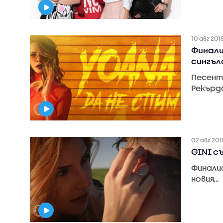
10 авг 201
Финали
сингъла
Песент
Рекърд
02 авг 201
GINI с
Финали
новия…