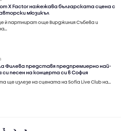
от X Factor нажежава българската сцена с
авторски мюзикъл
ще ѝ партнират още Вирджиния Събева и
на…
8
а Филева представя предпремиерно най-
 си песен на концерта си в София
а ще излезе на сцената на Sofia Live Club на…
3
>
»