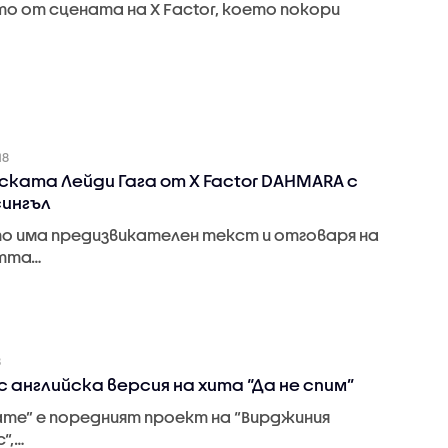
о от сцената на X Factor, което покори
…
18
ската Лейди Гага от X Factor DAHMARA с
сингъл
о има предизвикателен текст и отговаря на
тта…
8
с английска версия на хита “Да не спим”
ame” е поредният проект на “Вирджиния
“,…