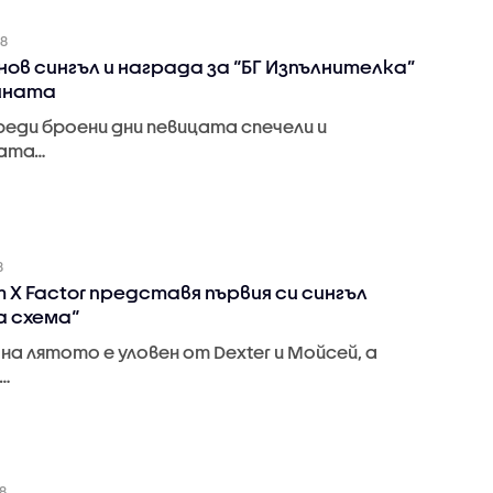
18
 нов сингъл и награда за “БГ Изпълнителка”
ината
еди броени дни певицата спечели и
ата…
8
т X Factor представя първия си сингъл
 схема“
на лятото е уловен от Dexter и Мойсей, а
…
8