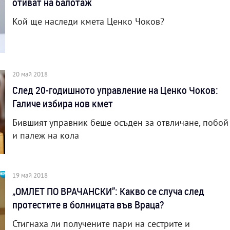
отиват на балотаж
Кой ще наследи кмета Ценко Чоков?
20 май 2018
След 20-годишното управление на Ценко Чоков:
Галиче избира нов кмет
Бившият управник беше осъден за отвличане, побой
и палеж на кола
19 май 2018
„ОМЛЕТ ПО ВРАЧАНСКИ”: Какво се случа след
протестите в болницата във Враца?
Стигнаха ли получените пари на сестрите и