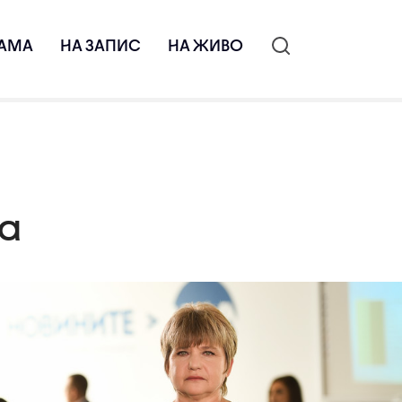
АМА
НА ЗАПИС
НА ЖИВО
ва