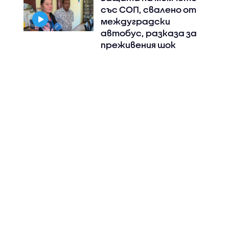
със СОП, свалено от
междуградски
автобус, разказа за
преживения шок