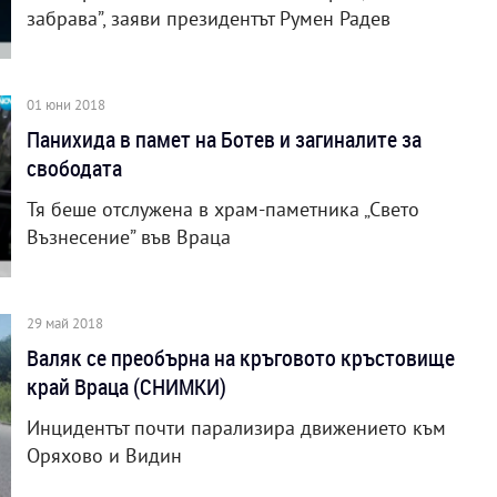
забрава”, заяви президентът Румен Радев
01 юни 2018
Панихида в памет на Ботев и загиналите за
свободата
Тя беше отслужена в храм-паметника „Свето
Възнесение” във Враца
29 май 2018
Валяк се преобърна на кръговото кръстовище
край Враца (СНИМКИ)
Инцидентът почти парализира движението към
Оряхово и Видин