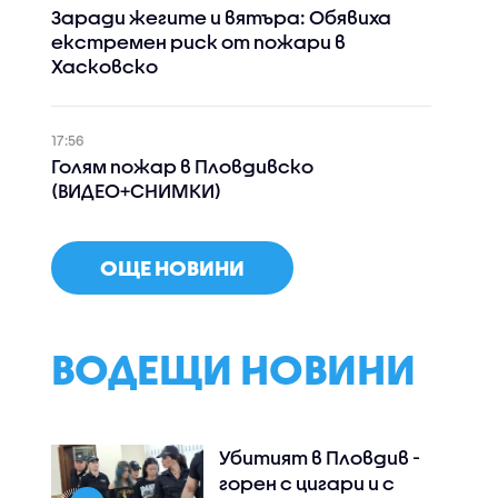
Заради жегите и вятъра: Обявиха
екстремен риск от пожари в
Хасковско
17:56
Голям пожар в Пловдивско
(ВИДЕО+СНИМКИ)
ОЩЕ НОВИНИ
ВОДЕЩИ НОВИНИ
Убитият в Пловдив -
горен с цигари и с