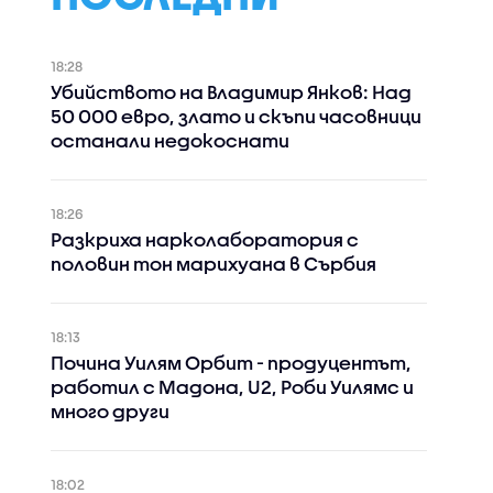
18:28
Убийството на Владимир Янков: Над
50 000 евро, злато и скъпи часовници
останали недокоснати
18:26
Разкриха нарколаборатория с
половин тон марихуана в Сърбия
18:13
Почина Уилям Орбит - продуцентът,
работил с Мадона, U2, Роби Уилямс и
много други
18:02