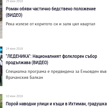
29 юни 2018
Роман обяви частично бедствено положение
(ВИДЕО)
Река излезе от коритото си и заля цял квартал
24 юни 2018
"ЛЕДЕНИКА": Националният фолклорен събор
продължава (ВИДЕО)
Специална програма е предвидена за Еньовден във
Врачанския Балкан
10 юни 2018
Порой наводни улици и къщи в Ихтиман, градушка