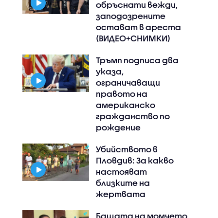
обръснати вежди,
заподозрените
остават в ареста
(ВИДЕО+СНИМКИ)
Тръмп подписа два
указа,
ограничаващи
правото на
американско
гражданство по
рождение
Убийството в
Пловдив: За какво
настояват
близките на
жертвата
Бащата на момчето