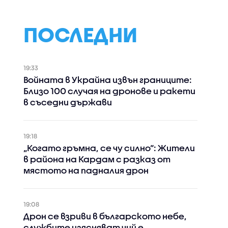
ПОСЛЕДНИ
19:33
Войната в Украйна извън границите:
Близо 100 случая на дронове и ракети
в съседни държави
19:18
„Когато гръмна, се чу силно“: Жители
в района на Кардам с разказ от
мястото на падналия дрон
19:08
Дрон се взриви в българското небе,
службите изясняват чий е