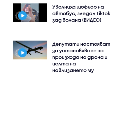
Уволниха шофьор на
автобус, гледал TikTok
зад волана (ВИДЕО)
Депутати настояват
за установяване на
произхода на дрона и
целта на
навлизането му