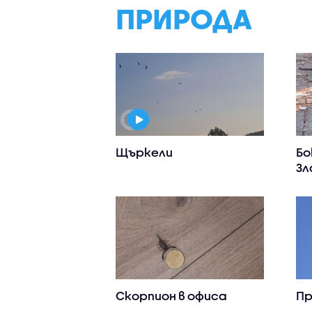
ПРИРОДА
Щъркели
Бо
Зл
Скорпион в офиса
Пр