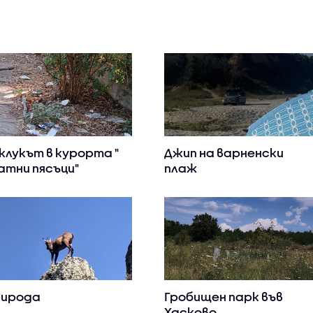
клукът в курорта "
Джип на варненски
атни пясъци"
плаж
ирода
Гробищен парк във
Хасково