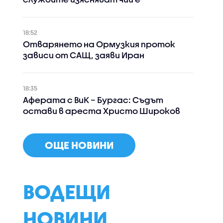
18:52
Отварянето на Ормузкия проток
зависи от САЩ, заяви Иран
18:35
Аферата с ВиК – Бургас: Съдът
остави в ареста Христо Широков
ОЩЕ НОВИНИ
ВОДЕЩИ
НОВИНИ