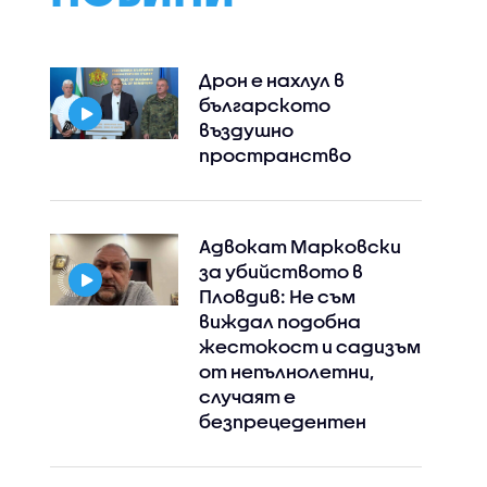
Дрон е нахлул в
българското
въздушно
пространство
Адвокат Марковски
за убийството в
Пловдив: Не съм
виждал подобна
жестокост и садизъм
от непълнолетни,
случаят е
безпрецедентен