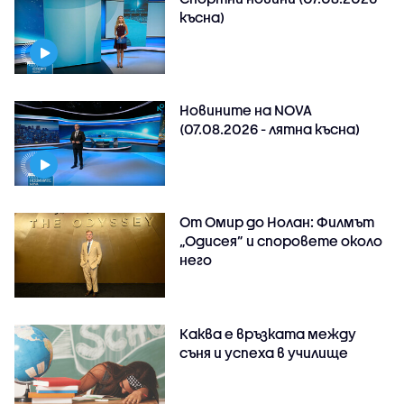
късна)
Новините на NOVA
(07.08.2026 - лятна късна)
От Омир до Нолан: Филмът
„Одисея” и споровете около
него
Каква е връзката между
съня и успеха в училище