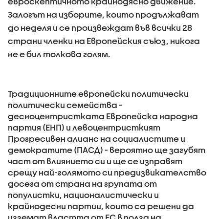
евроскептичното крайнодясно движение.
Залогът на изборите, които продължават
до неделя и се произвеждат във всички 28
страни членки на Европейския съюз, никога
не е бил толкова голям.
Традиционните европейски политически
политически семейства -
десноцентристката Европейска народна
партия (ЕНП) и левоцентристкият
Прогресивен алианс на социалистите и
демократите (ПАСД) - вероятно ще загубят
част от влиянието си и ще се изправят
срещу най-голямото си предизвикателство
досега от страна на групата от
популистки, националистически и
крайнодесни партии, които са решени да
изземат властта от ЕС в полза на