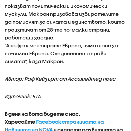
показват политически и икономически
мускули, Макрон призовава избирателите
да помислят за силата и единството, които
произтичат от 28-те по-малки страни,
работещи заедно.
"Ако фрагментирате Европа, няма шанс за
по-силна Европа. Съединението прави
силата", каза Макрон.
Автор: Раф Кейзърт от Асошиейтед прес
Източник: БТА
В деня на вота бъдете с нас.
Харесайте
Facebook страницата на
Новините на NOVA
и следете развитието на