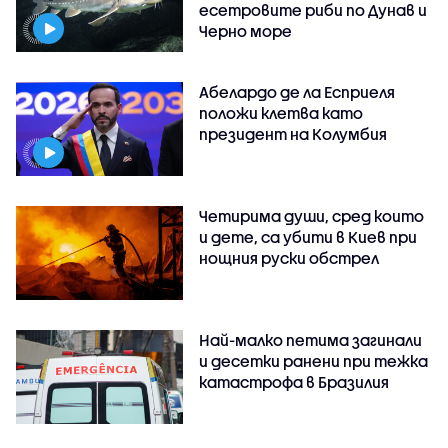
есетровите риби по Дунав и
Черно море
Абелардо де ла Есприеля
положи клетва като
президент на Колумбия
Четирима души, сред които
и дете, са убити в Киев при
нощния руски обстрел
Най-малко петима загинали
и десетки ранени при тежка
катастрофа в Бразилия