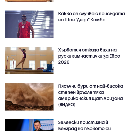
Какво се случва с присъдата
на Шон "Диди" Комбс
Хърватия отказа визи на
руски гимнастички за Евро
2026
Пясъчни бури от най-висока
степен връхлетяха
американския щат Аризона
(ВИДЕО)
Зеленски пристигна в
Белград на първото си