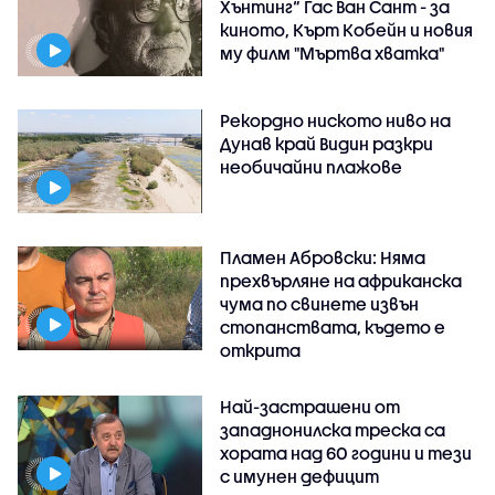
Хънтинг“ Гас Ван Сант - за
киното, Кърт Кобейн и новия
му филм "Мъртва хватка"
Рекордно ниското ниво на
Дунав край Видин разкри
необичайни плажове
Пламен Абровски: Няма
прехвърляне на африканска
чума по свинете извън
стопанствата, където е
открита
Най-застрашени от
западнонилска треска са
хората над 60 години и тези
с имунен дефицит