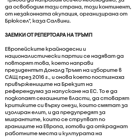
да освободим тази страна, този континент,
от незаконната окупация, организирана от
Брюксел", каза Салвини.
ЗАЕМКИ ОТ РЕПЕРТОАРА НА ТРЪМП
Европейските крайнодесни и
националистически партии се надяват да
повторят това, което направи
президентът Доналд Тръмп на изборите в
САЩ през 2016 г., и онова което постигнаха
привържениците на Брекзит на
референдума за напускане на ЕС. То е да
подкопаят сегашните власти, да стоварят
критиките си върху онези, които смятат за
изолиран елит, и да предупредят за
мигрантите, които се струпват по
границите на Европа, готови да откраднат
работните места и културата на