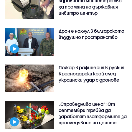
Здравното министерство
за промяна на държавния
инвитро център
Дрон е нахлул в българското
въздушно пространство
Пожар в рафинерия в руския
Краснодарски край след
украински удар с дронове
„Справедлива цена“: От
септември трябва да
заработят платформите за
проследяване на цените