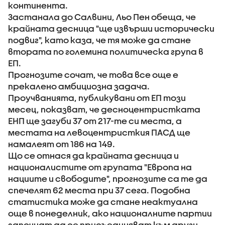
континента.
Застанала до Салвини, Льо Пен обеща, че
крайната десница "ще извърши исторически
подвиг", като каза, че тя може да стане
втората по големина политическа група в
ЕП.
Прогнозите сочат, че това все още е
прекалено амбициозна задача.
Проучванията, публикувани от ЕП този
месец, показват, че десноцентристката
ЕНП ще загуби 37 от 217-те си места, а
местата на левоцентристкия ПАСД ще
намалеят от 186 на 149.
Що се отнася да крайната десница и
националистите от групата "Европа на
нациите и свободите", прогнозите са те да
спечелят 62 места при 37 сега. Подобна
статистика може да стане неактуална
още в понеделник, ако националните партии
започнат да се присъединяват към други