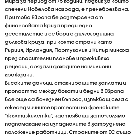
мира за период от 75 години, подвиг за който
спечели Нобелова награда, е пренебрегвана.
При това Европа бе разтърсена от
финансовата криза преди едно
десетилетие и се бори с дългогодишна
дългова криза, при която страни като
Гърция, Ирландия, Португалия и Кипър минаха
през спасителни планове и преживяха
рецесии, орязали доходите на милиони
граждани.
Високите данъци, стагниращите заплати и
пропастта между богати и бедни в Европа
все още са болезнен въпрос, изпъкващ сега с
ежеседмичните протести на френските
"жълти жилетки", настояващи за по-голямо
подпомагане на изпадналите в затруднено
положение работници. Страните от ЕС също