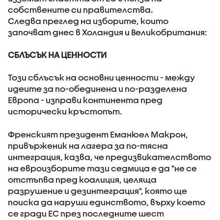
собствените си правителства.
Следва преглед на изборите, които
започват днес в Холандия и Великобритания:
СБЛЪСЪК НА ЦЕННОСТИ
Този сблъсък на основни ценности - между
идеите за по-обединена и по-разделена
Европа - изправи континента пред
исторически кръстопът.
Френският президент Еманюел Макрон,
привърженик на лагера за по-тясна
интеграция, казва, че предизвикателството
на евроизборите тази седмица е да "не се
отстъпва пред коалиция, целяща
разрушение и дезинтеграция", която ще
поиска да наруши единството, върху което
се гради ЕС през последните шест