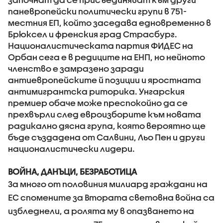
паневропейски политически групи в 751-
местния ЕП, който заседава едновременно в
Брюксел и френския град Страсбург.
Националистическата партия ФИДЕС на
Орбан сега е в редиците на ЕНП, но нейното
членство е замразено заради
антиевропейските й позиции и яростната
антимигрантска риторика. Унгарския
премиер обаче може преспокойно да се
прехвърли след евроизборите към новата
радикално дясна група, която вероятно ще
бъде създадена от Салвини, Льо Пен и други
националистически лидери.
ВОЙНА, ДАНЪЦИ, БЕЗРАБОТИЦА
За много от половиния милиард граждани на
ЕС спомените за Втората световна война са
избледнели, а ролята му в опазването на