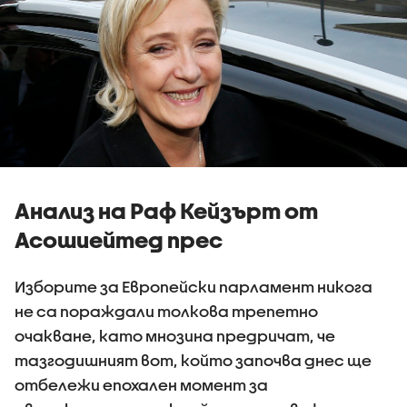
Анализ на Раф Кейзърт от
Асошиейтед прес
Изборите за Европейски парламент никога
не са пораждали толкова трепетно
очакване, като мнозина предричат, че
тазгодишният вот, който започва днес ще
отбележи епохален момент за