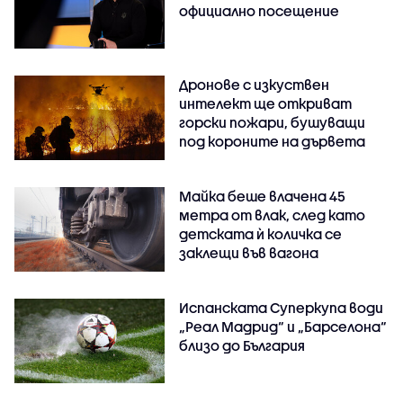
официално посещение
Дронове с изкуствен
интелект ще откриват
горски пожари, бушуващи
под короните на дървета
Майка беше влачена 45
метра от влак, след като
детската ѝ количка се
заклещи във вагона
Испанската Суперкупа води
„Реал Мадрид“ и „Барселона“
близо до България