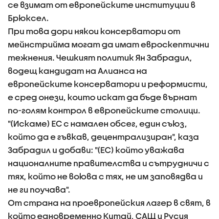
се взимат от европейските институции в
Брюксел.
При това дори някои консерватори от
мейнстрийма могат да имат евроскептични
тежнения. Чешкият политик Ян Забрадил,
водещ кандидат на Алианса на
европейските консерватори и реформисти,
е сред онези, които искат да бъде върнат
по-голям контрол в европейските столици.
"(Искаме) ЕС с намален обсег, един съюз,
който да е гъвкав, децентрализиран", каза
Забрадил и добави: "(ЕС) който уважава
националните правителства и сътрудничи с
тях, който не воюва с тях, не им заповядва и
не ги поучава".
От страна на проевропейския лагер в свят, в
който едновременно Китай, САЩ и Русия