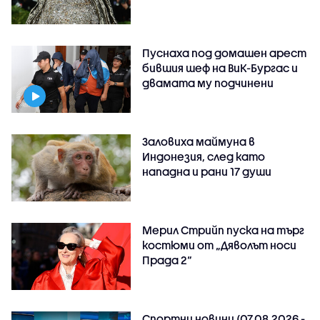
Пуснаха под домашен арест
бившия шеф на ВиК-Бургас и
двамата му подчинени
Заловиха маймуна в
Индонезия, след като
нападна и рани 17 души
Мерил Стрийп пуска на търг
костюми от „Дяволът носи
Прада 2“
Спортни новини (07.08.2026 -