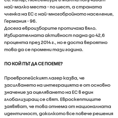
най-малко места - по шест, а страната
членка на ЕС с най-многобройното население,
Германия - 96.
Досега евроизборите протичаха вяло.
Избирателната активност падна до 42,6
процента през 2014 г., но е доста вероятно
това да се промени тази година.
ПО КОЙ ПЪТ ДА СЕ ПОЕМЕ?
Проевропейският лагер казва, че
засилването на интеграцията е от основно
значение за оцеляването на ЕС в един
глобализиращ се свят. Евроскептиците
заявяват, че това отнема от националната
идентичност, доколкото все повече решения