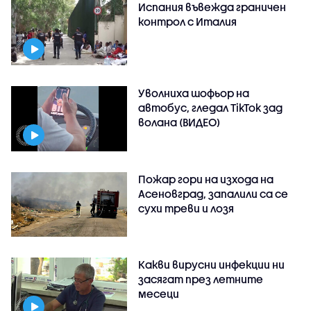
Испания въвежда граничен
контрол с Италия
Уволниха шофьор на
автобус, гледал TikTok зад
волана (ВИДЕО)
Пожар гори на изхода на
Асеновград, запалили са се
сухи треви и лозя
Какви вирусни инфекции ни
засягат през летните
месеци