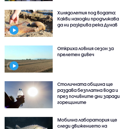
Хилядолетия под водата:
Какви находки продължава
да ни разкрива река Дунав
Откриха ловния сезон за
прелетен дивеч
Столичната община ще
раздава безплатна вода и
през почивните дни заради
горещините
Мобилна лаборатория ще
следи движението на