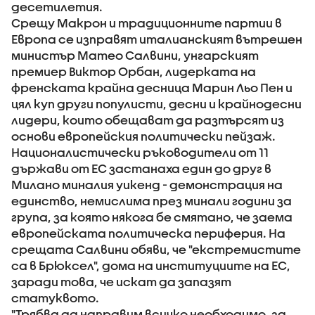
десетилетия.
Срещу Макрон и традиционните партии в
Европа се изправят италианският вътрешен
министър Матео Салвини, унгарският
премиер Виктор Орбан, лидерката на
френската крайна десница Марин Льо Пен и
цял куп други популисти, десни и крайнодесни
лидери, които обещават да разтърсят из
основи европейския политически пейзаж.
Националистически ръководители от 11
държави от ЕС застанаха един до друг в
Милано миналия уикенд - демонстрация на
единство, немислима през минали години за
група, за която някога бе смятано, че заема
европейската политическа периферия. На
срещата Салвини обяви, че "екстремистите
са в Брюксел", дома на институциите на ЕС,
заради това, че искат да запазят
статуквото.
"Трябва да направим всичко необходимо, за