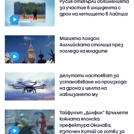
Русия отхвърли обвиненията
за участие в инцидента с
дрон на летището в Лайпциг
Магията Лондон:
Английската столица през
погледа на младите
Депутати настояват за
установяване на произхода
на дрона и целта на
навлизането му
Тайфунът „Долфин” връхлетя
южната японска
префектура Окинава,
Източен Китай се готви за