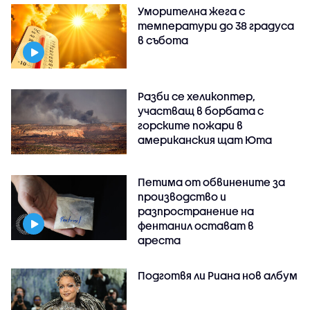
Уморителна жега с
температури до 38 градуса
в събота
Разби се хеликоптер,
участващ в борбата с
горските пожари в
американския щат Юта
Петима от обвинените за
производство и
разпространение на
фентанил остават в
ареста
Подготвя ли Риана нов албум