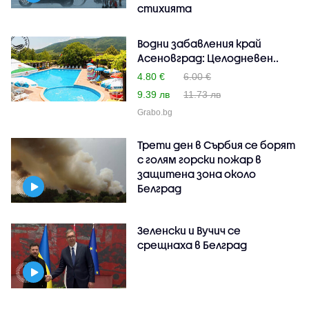
стихията
Водни забавления край
Асеновград: Целодневен..
4.80 €
6.00 €
9.39 лв
11.73 лв
Grabo.bg
Трети ден в Сърбия се борят
с голям горски пожар в
защитена зона около
Белград
Зеленски и Вучич се
срещнаха в Белград