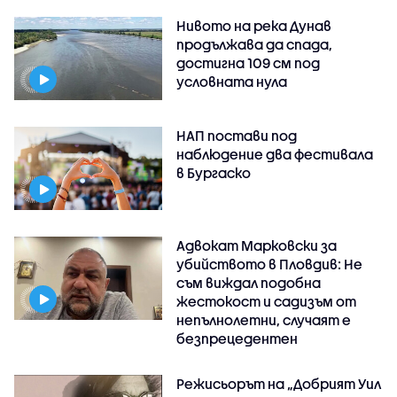
Нивото на река Дунав
продължава да спада,
достигна 109 см под
условната нула
НАП постави под
наблюдение два фестивала
в Бургаско
Адвокат Марковски за
убийството в Пловдив: Не
съм виждал подобна
жестокост и садизъм от
непълнолетни, случаят е
безпрецедентен
Режисьорът на „Добрият Уил