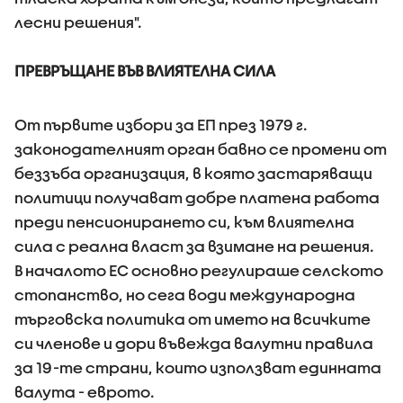
лесни решения".
ПРЕВРЪЩАНЕ ВЪВ ВЛИЯТЕЛНА СИЛА
От първите избори за ЕП през 1979 г.
законодателният орган бавно се промени от
беззъба организация, в която застаряващи
политици получават добре платена работа
преди пенсионирането си, към влиятелна
сила с реална власт за взимане на решения.
В началото ЕС основно регулираше селското
стопанство, но сега води международна
търговска политика от името на всичките
си членове и дори въвежда валутни правила
за 19-те страни, които използват единната
валута - еврото.