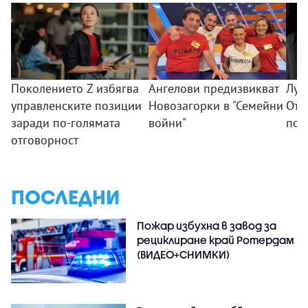
Поколението Z избягва
Ангелови предизвикват
Лук
управленските позиции
Новозагорки в "Семейни
Отк
заради по-голямата
войни"
под
отговорност
ПОСЛЕДНИ
Пожар избухна в завод за
рециклиране край Ротердам
(ВИДЕО+СНИМКИ)