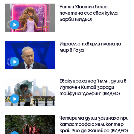
Уитни Хюстън беше
почетена със своя кукла
Барби (ВИДЕО)
Израел отхвърли плана за
мир в Газа
Евакуираха над 1 млн. души в
Източен Китай заради
тайфуна "Долфин" (ВИДЕО)
Четирима души загинаха при
катастрофа с хеликоптер
край Рио де Жанейро (ВИДЕО)