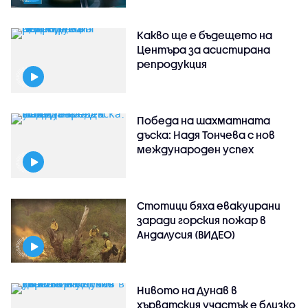
Какво ще е бъдещето на
Центъра за асистирана
репродукция
Победа на шахматната
дъска: Надя Тончева с нов
международен успех
Стотици бяха евакуирани
заради горския пожар в
Андалусия (ВИДЕО)
Нивото на Дунав в
хърватския участък е близко