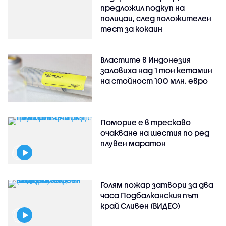
предложил подкуп на
полицаи, след положителен
тест за кокаин
Властите в Индонезия
заловиха над 1 тон кетамин
на стойност 100 млн. евро
Поморие е в трескаво
очакване на шестия по ред
плувен маратон
Голям пожар затвори за два
часа Подбалканския път
край Сливен (ВИДЕО)