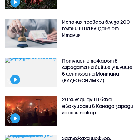
Испания провери близо 200
пътници на влизане от
Италия
Потушен е пожарът в
сградата на бивше училище
в центъра на Монтана
(ВИДЕО+СНИМКИ)
20 хиляди души бяха
евакуирани в Канада заради
горски пожар
Задържаха шофьор,