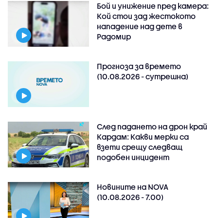
Бой и унижение пред камера:
Кой стои зад жестокото
нападение над дете в
Радомир
Прогноза за времето
(10.08.2026 - сутрешна)
След падането на дрон край
Кардам: Какви мерки са
взети срещу следващ
подобен инцидент
Новините на NOVA
(10.08.2026 - 7.00)