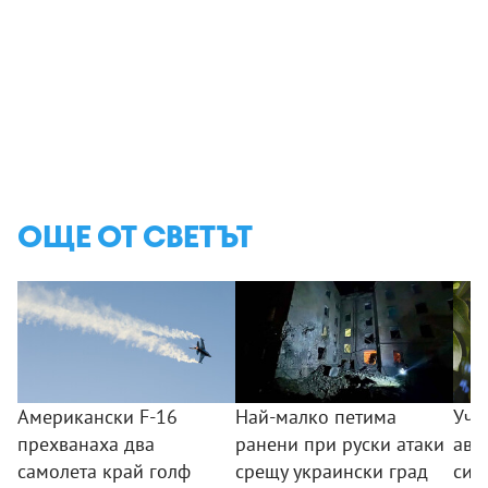
ОЩЕ ОТ СВЕТЪТ
Американски F-16
Най-малко петима
Уче
прехванаха два
ранени при руски атаки
аво
самолета край голф
срещу украински град
си 