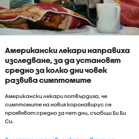
Американски лекари направиха
изследване, за да установят
средно за колко дни човек
развива симптомите
Американски лекари потвърдиха, че
симптомите на новия коронавирус се
проявяват средно за пет дни, съобщи Би Би
Си.