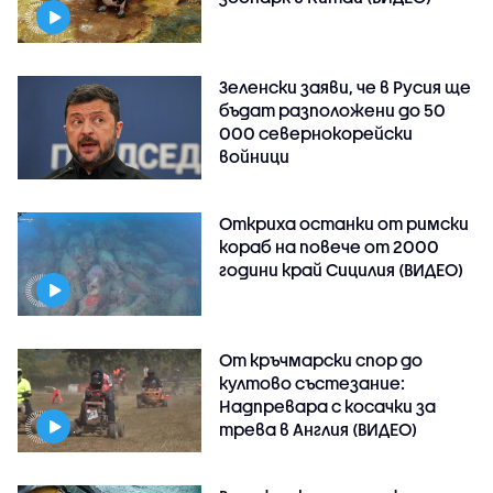
Зеленски заяви, че в Русия ще
бъдат разположени до 50
000 севернокорейски
войници
Откриха останки от римски
кораб на повече от 2000
години край Сицилия (ВИДЕО)
От кръчмарски спор до
култово състезание:
Надпревара с косачки за
трева в Англия (ВИДЕО)