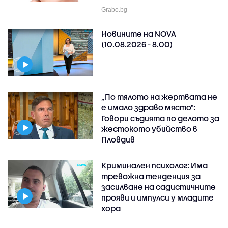
Grabo.bg
Новините на NOVA
(10.08.2026 - 8.00)
„По тялото на жертвата не
е имало здраво място":
Говори съдията по делото за
жестокото убийство в
Пловдив
Криминален психолог: Има
тревожна тенденция за
засилване на садистичните
прояви и импулси у младите
хора