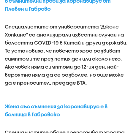
8 съмнителни проби за коронавирус от
Плевен и Габрово
Специалистите от университета "Джонс
Хопкинс" са анализирали известни случаи на
болестта COVID-19 в Китай и други държави.
Те установиха, че повечето хора развиват
симптомите през петия ден или около него.
Ако човек няма симптоми до 12-ия ден, най-
вероятно няма да се разболее, но още може
да е преносител, предаде БТА.
Жена със съмнения за коронавирус е в
болница в Габровско
Специалистите обаче препоръчват хората,