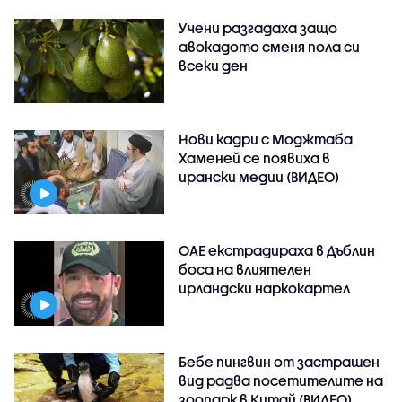
Учени разгадаха защо
авокадото сменя пола си
всеки ден
Нови кадри с Моджтаба
Хаменей се появиха в
ирански медии (ВИДЕО)
ОАЕ екстрадираха в Дъблин
боса на влиятелен
ирландски наркокартел
Бебе пингвин от застрашен
вид радва посетителите на
зоопарк в Китай (ВИДЕО)