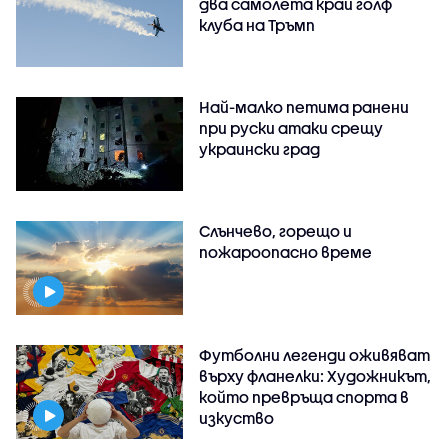
два самолета край голф
клуба на Тръмп
Най-малко петима ранени
при руски атаки срещу
украински град
Слънчево, горещо и
пожароопасно време
Футболни легенди оживяват
върху фланелки: Художникът,
който превръща спорта в
изкуство