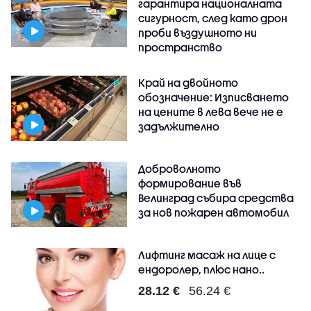
гарантира националната
сигурност, след като дрон
проби въздушното ни
пространство
Край на двойното
обозначение: Изписването
на цените в лева вече не е
задължително
Доброволното
формирование във
Велинград събира средства
за нов пожарен автомобил
Лифтинг масаж на лице с
ендоролер, плюс нано..
28.12 €
56.24 €