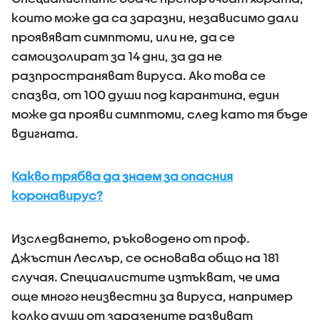
които може да са заразни, независимо дали
проявяват симптоми, или не, да се
самоизолират за 14 дни, за да не
разпространяват вируса. Ако това се
спазва, от 100 души под карантина, един
може да прояви симптоми, след като тя бъде
вдигната.
Какво трябва да знаем за опасния
коронавирус?
Изследването, ръководено от проф.
Джъстин Леслър, се основава общо на 181
случая. Специалистите изтъкват, че има
още много неизвестни за вируса, например
колко души от заразените развиват