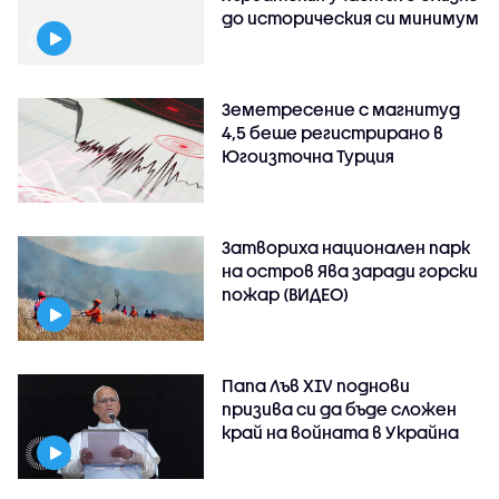
до историческия си минимум
Земетресение с магнитуд
4,5 беше регистрирано в
Югоизточна Турция
Затвориха национален парк
на остров Ява заради горски
пожар (ВИДЕО)
Папа Лъв XIV поднови
призива си да бъде сложен
край на войната в Украйна