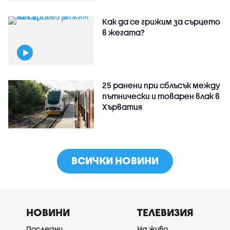
Как да се грижим за сърцето
в жегата?
25 ранени при сблъсък между
пътнически и товарен влак в
Хърватия
ВСИЧКИ НОВИНИ
НОВИНИ
ТЕЛЕВИЗИЯ
Последни
На живо