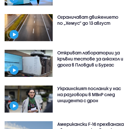
Ограничават движението
по „Хемус“ до 13 август
Откриват лаборатории за
кръвни тестове за алкохол и
дрога в Пловдив и Бургас
Украинският посланик у нас
на разговори в МВнР след
инцидента с дрон
Американски F-16 прехванаха