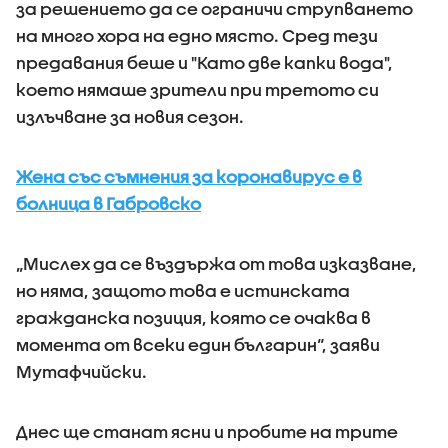
за решението да се ограничи струпването
на много хора на едно място. Сред тези
предавания беше и "Като две капки вода",
което нямаше зрители при третото си
излъчване за новия сезон.
Жена със съмнения за коронавирус е в
болница в Габровско
„Мислех да се въздържа от това изказване,
но няма, защото това е истинската
гражданска позиция, която се очаква в
момента от всеки един българин“, заяви
Мутафчийски.
Днес ще станат ясни и пробите на трите