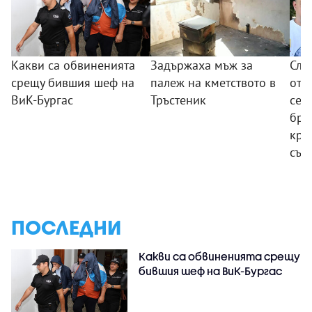
Какви са обвиненията
Задържаха мъж за
Сле
срещу бившия шеф на
палеж на кметството в
от 
ВиК-Бургас
Тръстеник
сем
бре
кра
същ
ПОСЛЕДНИ
Какви са обвиненията срещу
бившия шеф на ВиК-Бургас