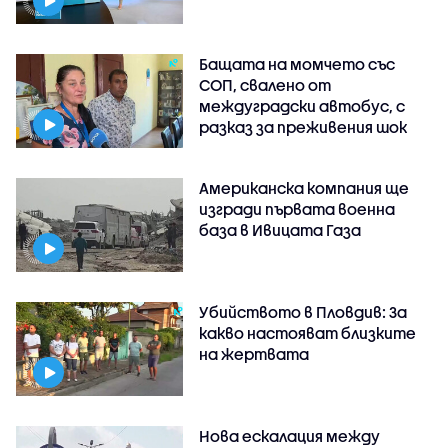
Бащата на момчето със
СОП, свалено от
междуградски автобус, с
разказ за преживения шок
Американска компания ще
изгради първата военна
база в Ивицата Газа
Убийството в Пловдив: За
какво настояват близките
на жертвата
Нова ескалация между