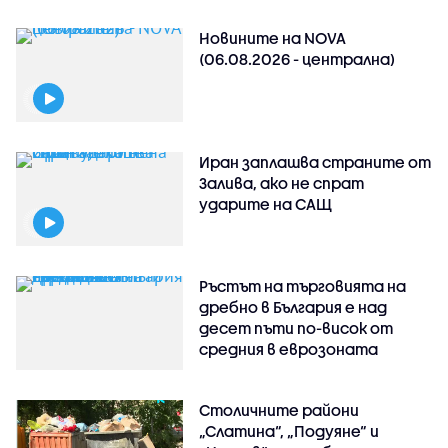
Новините на NOVA
(06.08.2026 - централна)
Иран заплашва страните от
Залива, ако не спрат
ударите на САЩ
Ръстът на търговията на
дребно в България е над
десет пъти по-висок от
средния в еврозоната
Столичните райони
„Слатина“, „Подуяне“ и