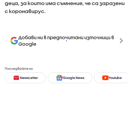
деца, за които има съмнение, че са заразени
с коронавирус.
Добави ни в предпочитани източници в
Google
Последвайте ни
NewsLetter
Google News
Youtube