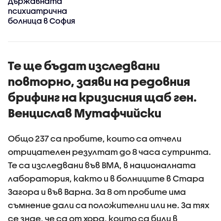
Държавната
психиатрична
болница в София
Те ще бъдат изследвани
повторно, заяви на редовния
брифинг на кризисния щаб ген.
Венцислав Мутафчийски
Общо 237 са пробите, които са отчели
отрицателен резултат до 8 часа сутринта.
Те са изследвани във ВМА, в националната
лаборатория, както и в болниците в Стара
Загора и във Варна. За 8 от пробите има
съмнение дали са положителни или не. За тях
се знае, че са от хора, които са били в