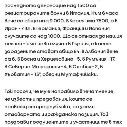
последното денонощие над 1500 са
регистрираните болни в Италия. Към 6 часа
вече са общо над 9 000. В Корея има 7500, а в
Иран - 7161. В Германия, Франция и Испания
случаите са над 1000. Що се отнася до нашия
регион – има нови случаи в Гърция, с което
заразените стават общо 84. В Албания вече
са 6, в Босна и Херцеговина - 5, в Румъния - 17,
в Северна Македония - 4, в Сърбия - 2, в
Хърватия – 13”, обясни Мутафчийски.
Той посочи, че му е направило впечатление,
че известни предавания, които се
провеждат пред публика, са заели
отговорната и гражданска позиция. Той
поздрави продуцентите и участниците в тях