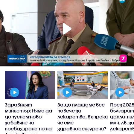
Здравният
Защо плащаме все
През 2025 
министър: Няма да
повече за
българит
у
допуснем ново
лекарства, въпреки
доплатил
забавяне на
че сме
млн. лв. з
пребазирането на
здравноосигурени?
лекарств