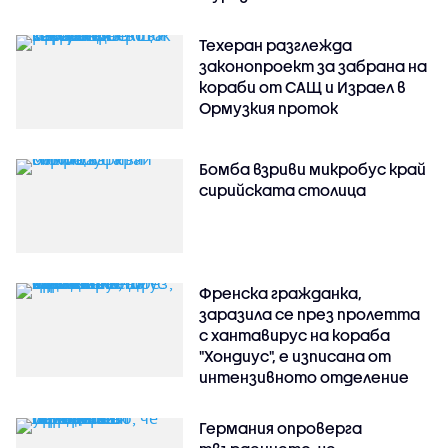
Техеран разглежда
законопроект за забрана на
кораби от САЩ и Израел в
Ормузкия проток
Бомба взриви микробус край
сирийската столица
Френска гражданка,
заразила се през пролетта
с хантавирус на кораба
"Хондиус", е изписана от
интензивното отделение
Германия опроверга