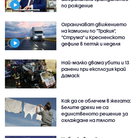
по рождение
Ограничават движението
на камиони по "Тракия",
"Струма" и Кресненското
дефиле в петък и неделя
Най-малко двама убити и 13
ранени при експлозия край
Дамаск
Как да се облечем в жегата:
Белите дрехи не са
единственото решение за
охлаждане на тялото