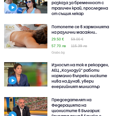
разказа за бременност с
трагичен край, проследена
от същия лекар
Потопете се в хармонията
на различни масажни..
29.50 €
59.00 €
57.70 лв
115.39 лв
Grabo.bg
Износът на ток е рекорден,
АЕЦ „Козлодуй“ работи
нормално въпреки ниските
нива на Дунав, увери
енергийният министър
Председателят на
Федерацията на
ционистите в България:
Групата деца в Банско е