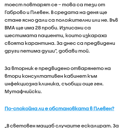
тоест повтарят се – това са тези от
Габрово и Плевен. В средата на деня ще
стане ясно дали са положителни или не. Във
ВМА ще има 28 проби. Изписани са
шестимата пациенти, които изкараха
своята карантина. За днес са предвидени
други петима души”, добави той.
За вторник е предвидено отварянето на
втори консултативен кабинет към
инфекциозна клиника, съобщи още ген.
Мутафчийски.
По-спокойна ли е обстановката в Плевен?
„В световен мащаб случаите ескалират. За