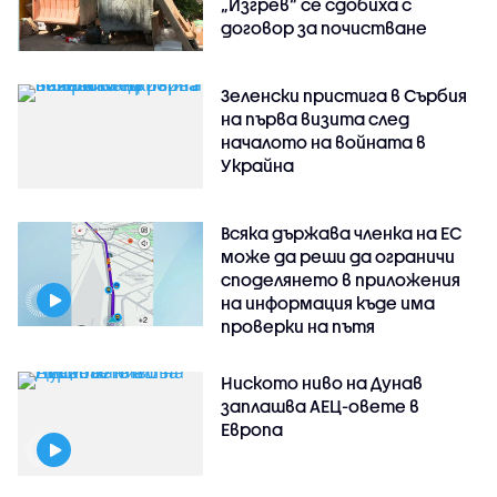
„Изгрев“ се сдобиха с
договор за почистване
Зеленски пристига в Сърбия
на първа визита след
началото на войната в
Украйна
Всяка държава членка на ЕС
може да реши да ограничи
споделянето в приложения
на информация къде има
проверки на пътя
Ниското ниво на Дунав
заплашва АЕЦ-овете в
Европа