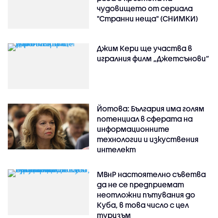
чудовището от сериала
"Странни неща" (СНИМКИ)
Джим Кери ще участва в
игралния филм „Джетсънови“
Йотова: България има голям
потенциал в сферата на
информационните
технологии и изкуствения
интелект
МВнР настоятелно съветва
да не се предприемат
неотложни пътувания до
Куба, в това число с цел
туризъм