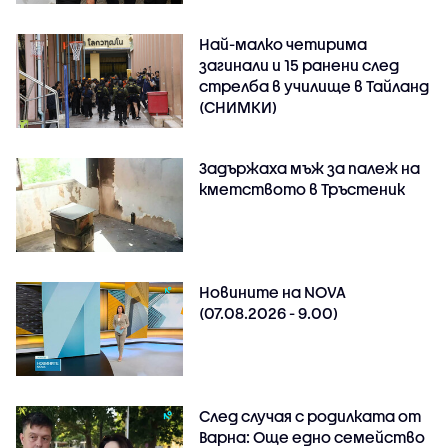
Най-малко четирима
загинали и 15 ранени след
стрелба в училище в Тайланд
(СНИМКИ)
Задържаха мъж за палеж на
кметството в Тръстеник
Новините на NOVA
(07.08.2026 - 9.00)
След случая с родилката от
Варна: Още едно семейство