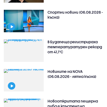
Спортни новини (06.08.2026 -
късна)
В Будапеща регистрираха
температуратурен рекорд
от 41,1°C
Новините на NOVA
(06.08.2026 - лятна късна)
Новооткритата пещерна
риба е кръстена на