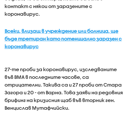
контакт с някои от заразените с
коронавирус.
Всеки, влизащ в учреждение или болница, ще
бъде третиран като потенциално заразен с
коронавирус
27-те проби за коронавирус, изследваните
във ВМА в последните часове, са
отрицателни. Такива са и 27 проби от Стара
Загора и 20 - от Варна. Това заяви на редовния
брифинг на кризисния щаб във вторник ген.
Венцислав Мутафчийски.