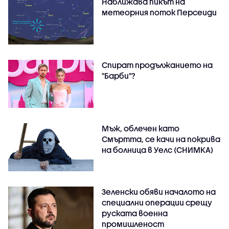
Наближава пикът на
метеорния поток Персеиди
Спират продължанието на
"Барби"?
Мъж, облечен като
Смъртта, се качи на покрива
на болница в Уелс (СНИМКА)
Зеленски обяви началото на
специални операции срещу
руската военна
промишленост