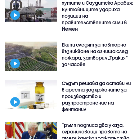
хутите и Саудитска Арабия:
Бунтовниците удариха
позиции на
правителствените сили в
Йемен
Екипи следят за повторно
възникване на огнища след
пожара, затворил „Тракия“
за часове
Съдът решава да остави ли
в ареста задържаните за
производство и
разпространение на
фентанил
Тръмп подписа два указа,
ограничаващи правото на
американско гражданство