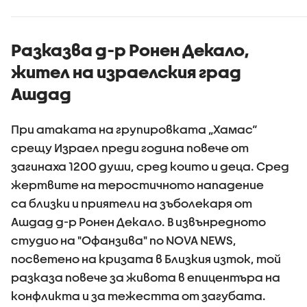
Ормузкия проток
Разказва д-р Ронен Декало,
жител на израелския град
Ашдад
При атаката на групировката „Хамас“
срещу Израел преди година повече от
загинаха 1200 души, сред които и деца. Сред
жертвите на теростичното нападение
са близки и приятели на зъболекаря от
Ашдад д-р Ронен Декало. В извънредното
студио на "Офанзива" по NOVA NEWS,
посветено на кризата в Близкия изток, той
разказа повече за живота в епицентъра на
конфликта и за тежестта от загубата.