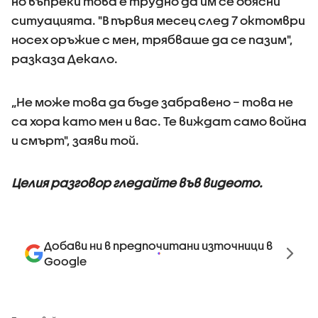
но въпреки това е трудно да им се обясни
ситуацията. "В първия месец след 7 октомври
носех оръжие с мен, трябваше да се пазим",
разказа Декало.
„Не може това да бъде забравено – това не
са хора като мен и вас. Те виждат само война
и смърт", заяви той.
Целия разговор гледайте във видеото.
Добави ни в предпочитани източници в
Google