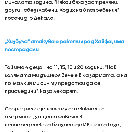
миналата година. "Някои бяха застреляни,
други - обезглавени. Ходих на 8 погребения",
посочи д-р Декало.
„Хизбула“ атакува с ракети град Хайфа, има
пострадали
Той има 4 деца - на 11, 15, 18 и 20 години. "Най-
голямата ми дъщеря вече е в казармата, а на
по-малкия ми син му предстои да се
присъедини", каза лекарят.
Според него децата му са свикнали с
алармите, защото живеят в
непосредствена близост до Ивицата Газа,