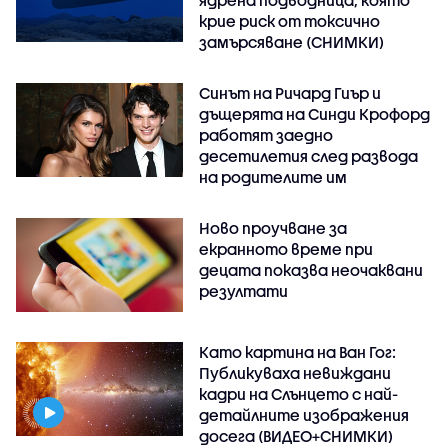
ядрена подводница, която
крие риск от токсично
замърсяване (СНИМКИ)
Синът на Ричард Гиър и
дъщерята на Синди Крофорд
работят заедно
десетилетия след развода
на родителите им
Ново проучване за
екранното време при
децата показва неочаквани
резултати
Като картина на Ван Гог:
Публикуваха невиждани
кадри на Слънцето с най-
детайлните изображения
досега (ВИДЕО+СНИМКИ)