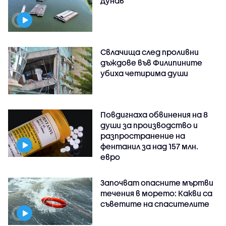
Дунав
Свлачища след проливни
дъждове във Филипините
убиха четирима души
Повдигнаха обвинения на 8
души за производство и
разпространение на
фентанил за над 157 млн.
евро
Започват опасните мъртви
течения в морето: Какви са
съветите на спасителите