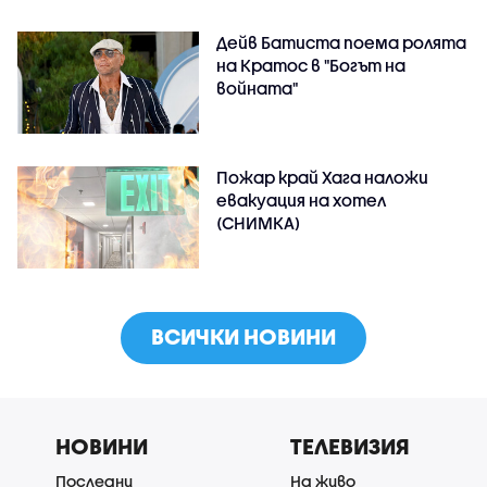
Дейв Батиста поема ролята
на Кратос в "Богът на
войната"
Пожар край Хага наложи
евакуация на хотел
(СНИМКА)
ВСИЧКИ НОВИНИ
НОВИНИ
ТЕЛЕВИЗИЯ
Последни
На живо