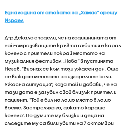
Една година от атаката на „Хамас“ срещу
Израел
Д-р Декало сподели, че на годишнината от
най-смразяващите кръвта събития е карал
колело с приятели покрай мястото на
музикалния фестивал „Нова“ в пустинята
Негев. "Върнах се към този ужасен ден. Още
се виждат местата на изгорелите коли.
Ужасна ситуация", каза той и добави, че на
тази дата е загубил свой близък приятел и
пациент. "Той е бил на лошо място в лошо
време. Застреляха го, докато караше
колело". По думите му близки и деца на
съседите му са били убити на 7 октомври