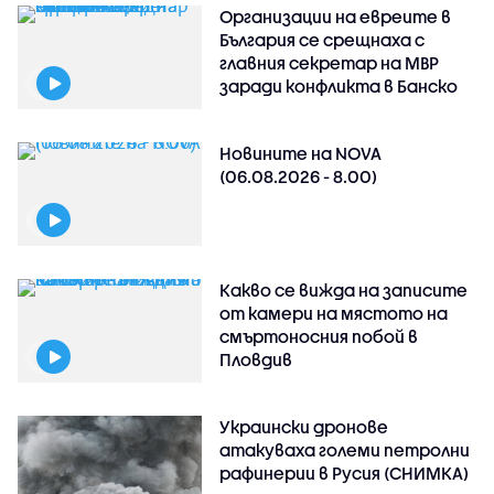
Организации на евреите в
България се срещнаха с
главния секретар на МВР
заради конфликта в Банско
Новините на NOVA
(06.08.2026 - 8.00)
Какво се вижда на записите
от камери на мястото на
смъртоносния побой в
Пловдив
Украински дронове
атакуваха големи петролни
рафинерии в Русия (СНИМКА)