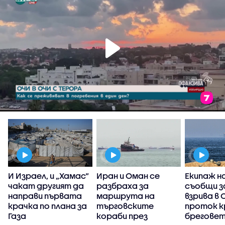
И Израел, и „Хамас“
Иран и Оман се
Екипаж н
?
чакат другият да
разбраха за
съобщи з
направи първата
маршрута на
взрива в 
крачка по плана за
търговските
проток к
Газа
кораби през
бреговет