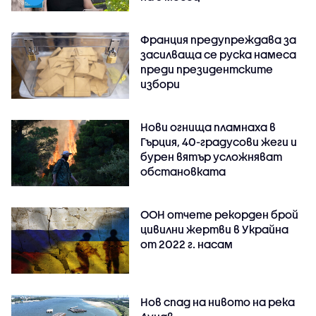
Франция предупреждава за
засилваща се руска намеса
преди президентските
избори
Нови огнища пламнаха в
Гърция, 40-градусови жеги и
бурен вятър усложняват
обстановката
ООН отчете рекорден брой
цивилни жертви в Украйна
от 2022 г. насам
Нов спад на нивото на река