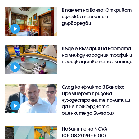
В памет на Ванга: Откриват
изложба на икони и
дърворезби
Къде е България на картата
на международния трафик и
производство на наркотици
След конфликта в Банско:
Премиерът призова
чуждестранните политици
да не прибързват с
оценките за България
Новините на NOVA
(06.08.2026 - 9.00)