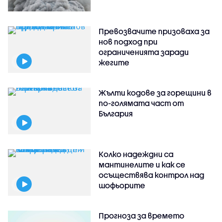
Превозвачите призоваха за
нов подход при
ограниченията заради
жегите
Жълти кодове за горещини в
по-голямата част от
България
Колко надеждни са
мантинелите и как се
осъществява контрол над
шофьорите
Прогноза за времето