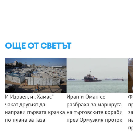
ОЩЕ ОТ СВЕТЪТ
И Израел, и „Хамас“
Иран и Оман се
Фра
чакат другият да
разбраха за маршрута
пре
направи първата крачка
на търговските кораби
зас
по плана за Газа
през Ормузкия проток
нам
пре