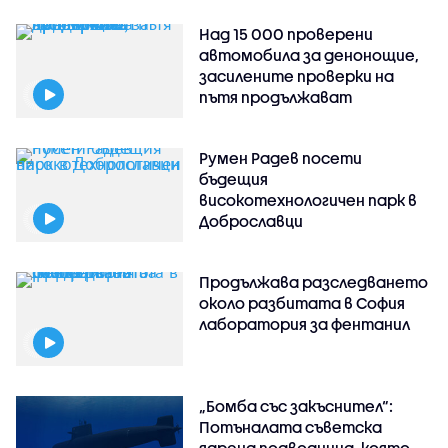
Над 15 000 проверени
автомобила за денонощие,
засилените проверки на
пътя продължават
Румен Радев посети
бъдещия
високотехнологичен парк в
Доброславци
Продължава разследването
около разбитата в София
лаборатория за фентанил
„Бомба със закъснител“:
Потъналата съветска