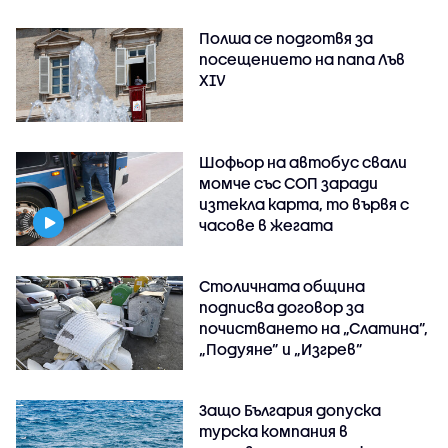
Полша се подготвя за
посещението на папа Лъв
XIV
Шофьор на автобус свали
момче със СОП заради
изтекла карта, то вървя с
часове в жегата
Столичната община
подписва договор за
почистването на „Слатина”,
„Подуяне” и „Изгрев”
Защо България допуска
турска компания в