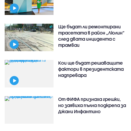
Ще бъдат ли ремонтирани
трасетата в район „Люлин”
след двата инцидента с
трамваи
Кои ще бъдат решаващите
фактори в президентската
надпревара
От ФИФА признаха грешки,
но заявиха пълна подкрепа за
Джани Инфантино