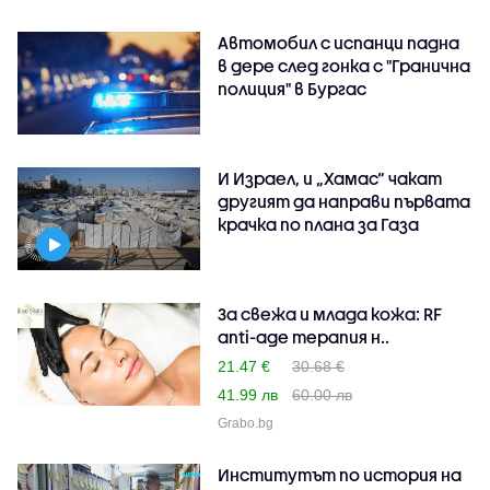
Автомобил с испанци падна
в дере след гонка с "Гранична
полиция" в Бургас
И Израел, и „Хамас“ чакат
другият да направи първата
крачка по плана за Газа
За свежа и млада кожа: RF
anti-age терапия н..
21.47 €
30.68 €
41.99 лв
60.00 лв
Grabo.bg
Институтът по история на