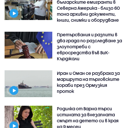
българските емигранти в
Северна Америка - близо 60
тона архивни документи,
книги, снимки и оборудване
Претърсвания и разпити в
два града по разследване за
злоупотреби с
евросредства във ВиК-
Кърджали
Иран и Оман се разбраха за
маршрута на търговските
кораби през Ормузкия
проток
Родилка от Варна търси
истината за внезапната
смърт на детето си в края
на 9 месец