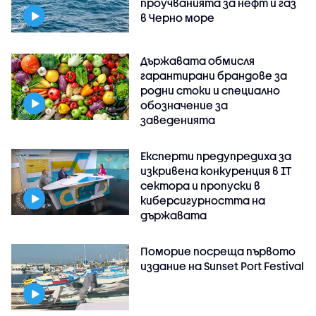
проучванията за нефт и газ
в Черно море
Държавата обмисля
гарантирани брандове за
родни стоки и специално
обозначение за
заведенията
Експерти предупредиха за
изкривена конкуренция в IT
сектора и пропуски в
киберсигурността на
държавата
Поморие посреща първото
издание на Sunset Port Festival